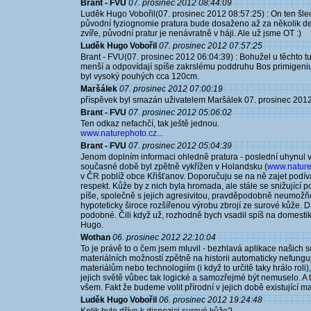
Brant - FVU
07. prosinec 2012 08:44:09
Luděk Hugo Vobořil(07. prosinec 2012 08:57:25) : On ten šlec
původní fyziognomie pratura bude dosaženo až za několik desí
zvíře, původní pratur je nenávratně v háji. Ale už jsme OT :)
Luděk Hugo Vobořil
07. prosinec 2012 07:57:25
Brant - FVU(07. prosinec 2012 06:04:39) : Bohužel u těchto tur
menší a odpovídají spíše zakrslému poddruhu Bos primigeniu
byl vysoký pouhých cca 120cm.
Maršálek
07. prosinec 2012 07:00:19
příspěvek byl smazán uživatelem Maršálek 07. prosinec 201
Brant - FVU
07. prosinec 2012 05:06:02
Ten odkaz nefachčí, tak ještě jednou.
www.naturephoto.cz...
Brant - FVU
07. prosinec 2012 05:04:39
Jenom doplním informaci ohledně pratura - poslední uhynul v
současné době byl zpětně vykřížen v Holandsku (
www.naturep
v ČR poblíž obce Křišťanov. Doporučuju se na ně zajet podívat
respekt. Kůže by z nich byla hromada, ale stále se snižující p
píše, společně s jejich agresivitou, pravděpodobně neumožňo
hypoteticky široce rozšířenou výrobu zbrojí ze surové kůže. Da
podobné. Čili když už, rozhodně bych vsadil spíš na domestiko
Hugo.
Wothan
06. prosinec 2012 22:10:04
To je právě to o čem jsem mluvil - bezhlavá aplikace našich 
materiálních možností zpětně na historii automaticky nefunguj
materiálům nebo technologiím (i když to určitě taky hrálo roli)
jejich světě vůbec tak logické a samozřejmé být nemuselo. A to
všem. Fakt že budeme volit přírodní v jejich době existující m
Luděk Hugo Vobořil
06. prosinec 2012 19:24:48