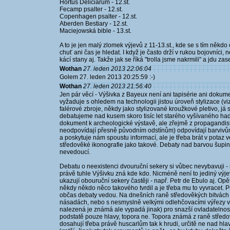
Hortus Deliciarum - 12.st.
Fecamp psalter - 12.st.
Copenhagen psalter - 12.st.
Aberden Bestiary - 12.st.
Maciejowská bible - 13.st.
A to je jen malý zlomek výjevů z 11-13.st., kde se s tím někdo
chuť ani čas je hledat. I když je často drží v rukou bojovníci, ne
kácí stany aj. Takže jak se říká "trolla jsme nakrmili" a jdu za
Wothan
27. leden 2013 22:06:04
Golem 27. leden 2013 20:25:59 :-)
Wothan
27. leden 2013 21:56:40
Jen pár věcí - Výšivka z Bayeux není ani tapisérie ani dokume
vyžaduje s ohledem na technologii jistou úroveň stylizace (viz
falérové zbroje, někdy jako stylizované kroužkové pletivo, já
debatujeme nad kusem skoro tisíc let starého vyšívaného hadr
dokument k archeologické výstavě, ale zřejmě z propagandis
neodpovídají přesně původním odstínům) odpovídají barvivům
a poskytuje nám spoustu informací, ale je třeba brát v pota
středověké ikonografie jako takové. Debaty nad barvou šupin
nevedoucí.
Debatu o neexistenci dvouruční sekery si vůbec nevybavuji - 
právě tuhle Výšivku zná kde kdo. Nicméně není to jediný výj
ukazují obouruční sekery častěji - např. Petr de Ebulo aj. Op
někdy někdo něco takového tvrdil a je třeba mu to vyvracet. P
občas debaty vedou. Na dnešních raně středověkých bitvách 
násadách, nebo s nesmyslně velkými odlehčovacími výřezy v h
nalezená je známá ale vypadá jinak) pro snazší ovladatelnos
podstatě pouze hlavy, topora ne. Topora známá z raně středov
dosahují třeba právě huscarlům tak k hrudi, určitě ne nad hla