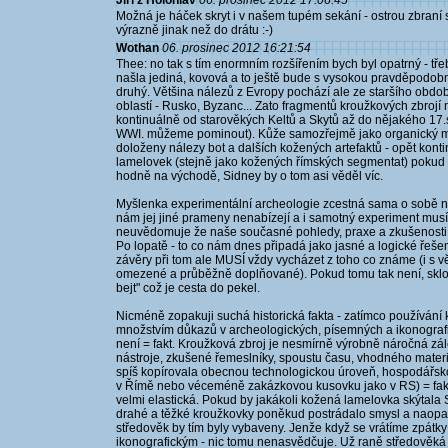
Jiří z Holohlav
06. prosinec 2012 17:06:45
Možná je háček skryt i v našem tupém sekání - ostrou zbraní 
výrazně jinak než do drátu :-)
Wothan
06. prosinec 2012 16:21:54
Thee: no tak s tím enormním rozšířením bych byl opatrný - tř
našla jediná, kovová a to ještě bude s vysokou pravděpodobn
druhý. Většina nálezů z Evropy pochází ale ze staršího období
oblastí - Rusko, Byzanc... Zato fragmentů kroužkových zbrojí
kontinuálně od starověkých Keltů a Skytů až do nějakého 17.st
WWI. můžeme pominout). Kůže samozřejmě jako organický m
doloženy nálezy bot a dalších kožených artefaktů - opět kont
lamelovek (stejně jako kožených římských segmentat) pokud 
hodně na východě, Sidney by o tom asi věděl víc.
Myšlenka experimentální archeologie zcestná sama o sobě n
nám jej jiné prameny nenabízejí a i samotný experiment musí m
neuvědomuje že naše současné pohledy, praxe a zkušenosti 
Po lopatě - to co nám dnes připadá jako jasné a logické řeš
závěry při tom ale MUSÍ vždy vycházet z toho co známe (i s 
omezené a průběžně doplňované). Pokud tomu tak není, skl
bejt" což je cesta do pekel.
Nicméně zopakuji suchá historická fakta - zatímco používán
množstvím důkazů v archeologických, písemných a ikonogra
není = fakt. Kroužková zbroj je nesmírně výrobně náročná zále
nástroje, zkušené řemeslníky, spoustu času, vhodného materiál
spíš kopírovala obecnou technologickou úroveň, hospodářsko
v Římě nebo véceméně zakázkovou kusovku jako v RS) = fakt.
velmi elastická. Pokud by jakákoli kožená lamelovka skýt
drahé a těžké kroužkovky poněkud postrádalo smysl a naop
středověk by tím byly vybaveny. Jenže když se vrátíme zpát
ikonografickým - nic tomu nenasvědčuje. Už raně středověká 