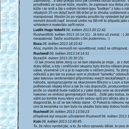
zajimavost... a taky příklad toho jak člověka občas doženou "s
prostředků ze surové kůže, myslím, že zajimavé sou třeba zrov
kůže i se srstí a šíp s ostrým hrotem typu "bodkyn" z luku o ná
nějakých 25 cm (když bych štít držel je to zhruba vzdálenost
manipulovat. Myslím že po výpletu proutím by výsledek byl ješ
nemohl dovolit např. kovové umbo na štít mě to připadá jako d
vzhledem k materiálu opřít nelze...
Luděk Hugo Vobořil
06. květen 2013 20:12:42
Rushwolf(06. květen 2013 16:14:31) : Já toho už zvoral. :-) Jd
neopakovat. Takže souhlasím s tím podemnou.:-)
Boza
06. květen 2013 18:10:42
Ahoj, myslím že nemusíš nic vysvětlovat, natož se obhajovat,
Rushwolf
06. květen 2013 14:14:31
Boza(04. duben 2013 20:30:15) :
:-D tak zrovna tahle zbroj co se tam objevila je moje... je z 
dobu dělat, a kdy i směřování skupiny bylo trochu někam j
válek, víceméně LH a je to naprosto o něčem jiném). Ta zbroj
odřezků a jen tak na pokus sem si zhotovil "lamelku" odslouž
jako takovou sentimentální připomínku svejch keckařskejch zač
náhoda, spolupracujeme se skanzenem Březno u Loun a bylo 
potřebovali nějaký křoví a tak že nás doporučili, producento
jenže co vlastně bude natáčet a z jaké doby sme se dozvěděl
nakonec ve směsici germánských hadrů... čistě jako kulisa, bezt
sáhli po tomhle kusu který vozím sebou spíš pro děcka aby si
diagnosťák, to už se tak někdy stane :-D Pokud to někomu vyp
ono ta keramika co tam byla na ukázku byla taky dobou hodn
Rushwolf
06. květen 2013 13:59:23
příspěvek byl smazán uživatelem Rushwolf 06. květen 2013 
Kain
06. květen 2013 12:40:45
To, že něco vyrobit jde, a to, že něco opravdu dělali, to jsou d