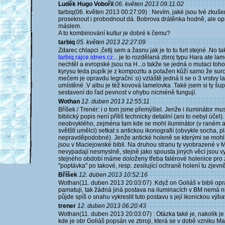
Luděk Hugo Vobořil
06. květen 2013 09:11:02
tarbiq(06. květen 2013 00:27:09) : Nevím, jaké jsou tvé zkuš
proseknout i probodnout dá. Bobrova drátěnka hodně, ale opr
máslem.
A to kombinování kultur je dobré k čemu?
tarbiq
05. květen 2013 22:27:09
Zdarec chlapci ,četlj sem a žasnu jak je to tu furt stejné .No
tarbiq.rajce.idnes.cz...
je to rozdělaná zbroj typu Hara ate lam
nechtěl a evropské jsou na H...o takže se jedná o mutaci toho
kyrysu teda pupík je z kompozitu a potažen kůží samo že sur
mečem je opravdu legrační :o) vzláště jedná li se o 3 vrstvy l
umístěné .V albu je též kovová lamelovka .Také jsem si ty šu
sestavení do řad pevnost v ohybu nicméně fungují.
Wothan
12. duben 2013 12:55:11
Bříšek / Trenér: i o tom jsme přemýšlel. Jenže i iluminátor m
biblický popis není příliš technicky detailní (ani to nebyl účel
neobvyklého, zejména tam kde se mohl iluminátor (v raném a
světští umělci) setkat s antickou ikonografií (obvykle socha, plas
nepravděpodobné). Jenže antické holeně se kterými se mohl se
jsou v Maciejowské bibli. Na druhou stranu ty vyobrazené v M
nevypadají nesmyslně, stejně jako spousta jiných věcí jsou v
stejného období máme doloženy třeba falérové holenice pro z
"poptávka" po takové, resp. zesilující ochraně holení tu zjevně
Bříšek
12. duben 2013 10:52:16
Wothan(11. duben 2013 20:03:07) :Když on Goliáš v bibli op
pamatuji, tak žádná jiná postava na iluminacích v BM nemá n
půjde spíš o snahu vykreslit tuto postavu s její ikonickou vý
trener
12. duben 2013 06:20:43
Wothan(11. duben 2013 20:03:07) : Otázka také je, nakolik je t
kde je obr Goliáš popsán ve zbroji, která se v době vzniku Ma