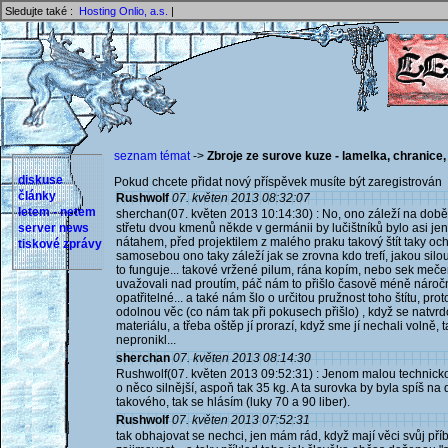
Sledujte také :
Hosting Onlio, a.s.
|
seznam témat
->
Zbroje ze surove kuze - lamelka, chranice,
diskuse
Pokud chcete přidat nový příspěvek musíte být zaregistrován 
články
Rushwolf
07. květen 2013 08:32:07
letem - netem
sherchan(07. květen 2013 10:14:30) : No, ono záleží na době 
server news
střetu dvou kmenů někde v germánii by lučištníků bylo asi je
nátahem, před projektilem z malého praku takový štít taky och
tiskové zprávy
samosebou ono taky záleží jak se zrovna kdo trefí, jakou silou
to funguje... takové vržené pilum, rána kopím, nebo sek meče
uvažovali nad proutím, páč nám to přišlo časově méně náročné
opatřitelné... a také nám šlo o určitou pružnost toho štítu, pro
odolnou věc (co nám tak při pokusech přišlo) , když se natvrdo 
materiálu, a třeba oštěp jí prorazí, když sme jí nechali volně, 
nepronikl...
sherchan
07. květen 2013 08:14:30
Rushwolf(07. květen 2013 09:52:31) : Jenom malou technicko
o něco silnější, aspoň tak 35 kg. A ta surovka by byla spíš n
takového, tak se hlásím (luky 70 a 90 liber).
Rushwolf
07. květen 2013 07:52:31
tak obhajovat se nechci, jen mám rád, když mají věci svůj příb