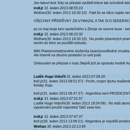
Jen takoví test: Kdy se přestali vyrábět krbce tak schválně kd
troll.jr
31. leden 2013 08:55:10
Wothan(30. leden 2013 18:30:10) : Fakt že se něco najde není
VŠECHNY PŘÍSPĚVKY JSI VYMAZAL A TAK SI O SEKERÁCH K
ps.co maj tvoje keci společného s Zbroje ze surove kuze - lam
troll.jr
31. leden 2013 08:33:30
Wothan(30. leden 2013 18:30:10) : No podle písemných prame
nevím do toho se pouštět nebudu.
Měli Plamenomet(nevíme složení)a laser(soustředné zrcadla
Ale hlavně na dlouho poslední co umí psát.
Omlouvám se přepsal o nulu.Stejně jich je opravdu hodně.Asi
Luděk Hugo Vobořil
31. leden 2013 07:59:20
troll.jr(31. leden 2013 08:51:57) : Prcím, rozprc tpchu mašlenk
trolsky. Kuju.
troll.jr(31. leden 2013 08:47:37) : Argentina není PRODIC
troll.jr
31. leden 2013 07:51:57
Luděk Hugo Vobořil(30. leden 2013 18:54:06) : No máš skoro
vypalování použili naposled.Takč zase kec.
troll.jr
31. leden 2013 07:47:37
troll.jr(30. leden 2013 13:08:21) :Atrgentina je největší prodi
Wothan
30. leden 2013 22:13:45