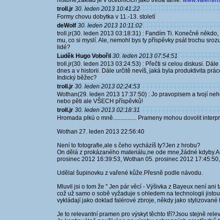
historie,základ je v učebnicích jako třeba tahle:
www.valentins
troll.jr
30. leden 2013 10:41:22
Formy chovu dobytka v 11.-13. století
deWolf
30. leden 2013 10:11:02
troll.jr(30. leden 2013 03:18:31) : Fandím Ti. Konečně někdo
mu, co si myslí. Ale, nemohl bys ty příspěvky psát trochu srozu
lidé?
Luděk Hugo Vobořil
30. leden 2013 07:54:51
troll.jr(30. leden 2013 03:24:53) : Přečti si celou diskusi. D
dnes a v historii. Dále určitě nevíš, jaká byla produktivita prác
Indický běžec?
troll.jr
30. leden 2013 02:24:53
Wothan(29. leden 2013 17:37:50) : Jo pravopisem a tvojí 
nebo pěti ale VŠECH příspěvků!
troll.jr
30. leden 2013 02:18:31
Hromada plkú o mně................ Prameny mohou dovolit inte
Wothan 27. leden 2013 22:56:40
Není to fotografie,ale s čeho vycházíš ty?Jen z hrobu?
On dělá z prokázaného materiálu,ne ode mne,žádné kdyby.Ani
prosinec 2012 16:39:53, Wothan 05. prosinec 2012 17:45:50
Udělal šupinovku z vařené kůže.Přesně podle návodu.
Mluvil jsi o tom že " Jen pár věcí - Výšivka z Bayeux není ani 
což už samo o sobě vyžaduje s ohledem na technologii jistou ú
vykládají jako doklad falérové zbroje, někdy jako stylizované 
Je to relevantní pramen pro výskyt těchto tří?Jsou stejně rel