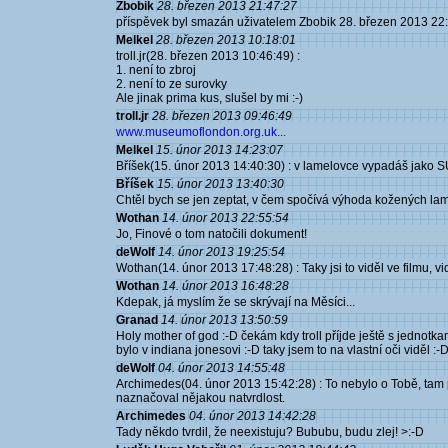
Zbobik
28. březen 2013 21:47:27
příspěvek byl smazán uživatelem Zbobik 28. březen 2013 22
Melkel
28. březen 2013 10:18:01
troll.jr(28. březen 2013 10:46:49) :
1. není to zbroj
2. není to ze surovky
Ale jinak prima kus, slušel by mi :-)
troll.jr
28. březen 2013 09:46:49
www.museumoflondon.org.uk...
Melkel
15. únor 2013 14:23:07
Bříšek(15. únor 2013 14:40:30) : v lamelovce vypadáš jako SU
Bříšek
15. únor 2013 13:40:30
Chtěl bych se jen zeptat, v čem spočívá výhoda kožených la
Wothan
14. únor 2013 22:55:54
Jo, Finové o tom natočili dokument!
deWolf
14. únor 2013 19:25:54
Wothan(14. únor 2013 17:48:28) : Taky jsi to viděl ve filmu, vi
Wothan
14. únor 2013 16:48:28
Kdepak, já myslím že se skrývají na Měsíci...
Granad
14. únor 2013 13:50:59
Holy mother of god :-D čekám kdy troll příjde ještě s jednotka
bylo v indiana jonesovi :-D taky jsem to na vlastní oči viděl :-
deWolf
04. únor 2013 14:55:48
Archimedes(04. únor 2013 15:42:28) : To nebylo o Tobě, tam
naznačoval nějakou natvrdlost.
Archimedes
04. únor 2013 14:42:28
Tady někdo tvrdil, že neexistuju? Bububu, budu zlej! >:-D