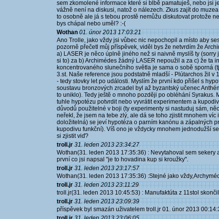
sem zkomolené informace které si blbě pamatuješ, nebo jsi je
vážně není na diskusi, natož o nálezech. Zkus zajít do muzea,
to osobně ale já s tebou prostě nemůžu diskutovat protože 
bys chápal nebo uměl? :-(
Wothan
01. únor 2013 17:03:21
Ano Trolle, jako vždy jsi vůbec nic nepochopil a místo aby ses 
pozorně přečetl můj příspěvek, viděl bys že netvrdím že Archimé
a) LASER je něco úplně jiného než si naivně myslíš ty (sorry 
si to) za b) Archimédes žádný LASER nepoužil a za c) že ta 
koncentrovaného slunečního světla je sama o sobě sporná (tj
3.st. Naše reference jsou podstatně mladší - Plútarchos žil v 1-
- tedy stovky let po události. Myslím že první kdo přišel s hy
soustavu bronzových zrcadel byl až byzantský učenec Anthémio
to uniklo). Tedy ještě o mnoho později po obléhání Syrakus. 
tuhle hypotézu potvrdit nebo vyvrátit experimentem a kupodiv
důvodů použitelné v boji (ty experimenty si nastuduj sám, ně
neřekl, že jsem na tebe zlý, ale dá se toho zjistit mnohem víc i 
doložitelná) se jeví hypotéza o parním kanónu a zápalných p
kupodivu funkční). Víš ono je vždycky mnohem jednodužší sem
si zjistit viď?
troll.jr
31. leden 2013 23:34:27
Wothan(31. leden 2013 17:35:36) : Nevytahoval sem sekery al
první co jsi napsal "je to hovadina kup si kroužky".
troll.jr
31. leden 2013 23:17:57
Wothan(31. leden 2013 17:35:36) :Stejné jako vždy,Archyméd
troll.jr
31. leden 2013 23:11:29
troll.jr(31. leden 2013 10:45:53) : Manufaktúta z 11stol skonč
troll.jr
31. leden 2013 23:09:39
příspěvek byl smazán uživatelem troll.jr 01. únor 2013 00:14:
troll.jr
31. leden 2013 23:06:05