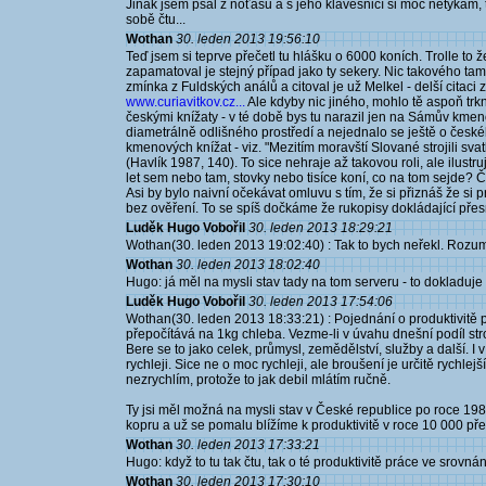
Jinak jsem psal z noťasu a s jeho klávesnicí si moc netykám,
sobě čtu...
Wothan
30. leden 2013 19:56:10
Teď jsem si teprve přečetl tu hlášku o 6000 koních. Trolle to ž
zapamatoval je stejný případ jako ty sekery. Nic takového tam 
zmínka z Fuldských análů a citoval je už Melkel - delší citaci z
www.curiavitkov.cz...
Ale kdyby nic jiného, mohlo tě aspoň tr
českými knížaty - v té době bys tu narazil jen na Sámův kmenov
diametrálně odlišného prostředí a nejednalo se ještě o české
kmenových knížat - viz. "Mezitím moravští Slované strojili sv
(Havlík 1987, 140). To sice nehraje až takovou roli, ale ilustru
let sem nebo tam, stovky nebo tisíce koní, co na tom sejde? Če
Asi by bylo naivní očekávat omluvu s tím, že si přiznáš že si 
bez ověření. To se spíš dočkáme že rukopisy dokládající přesn
Luděk Hugo Vobořil
30. leden 2013 18:29:21
Wothan(30. leden 2013 19:02:40) : Tak to bych neřekl. Rozumn
Wothan
30. leden 2013 18:02:40
Hugo: já měl na mysli stav tady na tom serveru - to dokladuj
Luděk Hugo Vobořil
30. leden 2013 17:54:06
Wothan(30. leden 2013 18:33:21) : Pojednání o produktivitě p
přepočítává na 1kg chleba. Vezme-li v úvahu dnešní podíl str
Bere se to jako celek, průmysl, zemědělství, služby a další.
rychleji. Sice ne o moc rychleji, ale broušení je určitě rychlej
nezrychlím, protože to jak debil mlátím ručně.
Ty jsi měl možná na mysli stav v České republice po roce 1989
kopru a už se pomalu blížíme k produktivitě v roce 10 000 před
Wothan
30. leden 2013 17:33:21
Hugo: když to tu tak čtu, tak o té produktivitě práce ve srovná
Wothan
30. leden 2013 17:30:10