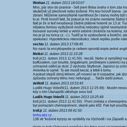
Wothan
11. duben 2013 18:03:07
Mno, pár slov do pranice - četl jsem třeba úvahy o tom zda h
skutečně už plechové nebo kožené. Pro kov hovoří barva - j
zbraní. Můžeme samozřejmě namítnout že i barvy mohly být ov
to je. Proti hovoří fakt, že pokud je mi známo nemáme žádný tak
fakt je že si teď nevybavuji žádné plátové holeně ze 13.st. T
nějakou formou vyztužené možná nebudou úplně nesmyslné. Vr
lisované surovky lehké a velmi odolné chrániče na kolena, l
mu je já na lorica.cz :-) ). Tudíž je to vyzkoušené a funkční,
spekulaci. Hypotetickou rekonstrukci, nikoli repliku podle nále
vechio
11. duben 2013 17:09:45
No navíc ta encyklopedie je celkem sprostá kopie jedné angl
Melkel
11. duben 2013 11:15:28
troll.jr(11. duben 2013 11:41:50) : kecáš. Nebo si vymýšlejí na
buffcoatem, cuir bouille, brigatinami, prošívkami s jelenicí n
ochranné odění je dost. Z východu Skythové, Japonci (a ochran
Amerika to samé. Ty ale musíš kecat, a blbě k tomu.
A pokud slepíš zbroj klihem, při nosení se ti rozpadne, jak zji
způsoby ochrany klihu moc nefungují..... Takže další pokus.
deWolf
11. duben 2013 10:53:45
Luděk Hugo Vobořil(11. duben 2013 12:25:49) : Musím nesouh
kdy s ním Utanapišti utěsňuje svou loď.
Luděk Hugo Vobořil
11. duben 2013 10:25:49
troll.jr(11. duben 2013 11:41:50) : První zmínka o chemoprénu
byl pomazám chémoprénem, stejně jako kříž. Pak byli použity 
troll.jr
11. duben 2013 09:41:50
knihy.abz.cz...
138 str."kožené kyrysy se vyráběly na Východě i na Západě a