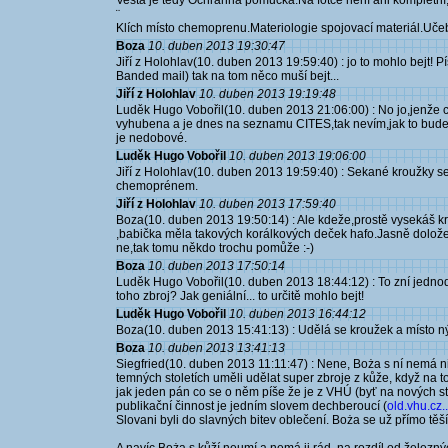
Vesta je tedy Ochranná pomůcka.Na fotce není ani kompletní,ne
¨
Klích místo chemoprenu.Materiologie spojovací materiál.Uče
Boza
10. duben 2013 19:30:47
Jiří z Holohlav(10. duben 2013 19:59:40) : jo to mohlo bejt! P
Banded mail) tak na tom něco muší bejt...
Jiří z Holohlav
10. duben 2013 19:19:48
Luděk Hugo Vobořil(10. duben 2013 21:06:00) : No jo,jenže
vyhubena a je dnes na seznamu CITES,tak nevím,jak to bude 
je nedobové.
Luděk Hugo Vobořil
10. duben 2013 19:06:00
Jiří z Holohlav(10. duben 2013 19:59:40) : Sekané kroužky se t
chemoprénem.
Jiří z Holohlav
10. duben 2013 17:59:40
Boza(10. duben 2013 19:50:14) : Ale kdeže,prostě vysekáš kr
,babička měla takových korálkových deček hafo.Jasně doložen
ne,tak tomu někdo trochu pomůže :-)
Boza
10. duben 2013 17:50:14
Luděk Hugo Vobořil(10. duben 2013 18:44:12) : To zní jedno
toho zbroj? Jak geniální... to určitě mohlo bejt!
Luděk Hugo Vobořil
10. duben 2013 16:44:12
Boza(10. duben 2013 15:41:13) : Udělá se kroužek a místo ný
Boza
10. duben 2013 13:41:13
Siegfried(10. duben 2013 11:11:47) : Nene, Boża s ní nemá ni
temných stoletích uměli udělat super zbroje z kůže, když na to t
jak jeden pán co se o něm píše že je z VHÚ (byť na nových 
publikační činnost je jedním slovem dechberoucí (
old.vhu.cz..
Slovani byli do slavných bitev oblečení. Boża se už přímo tě