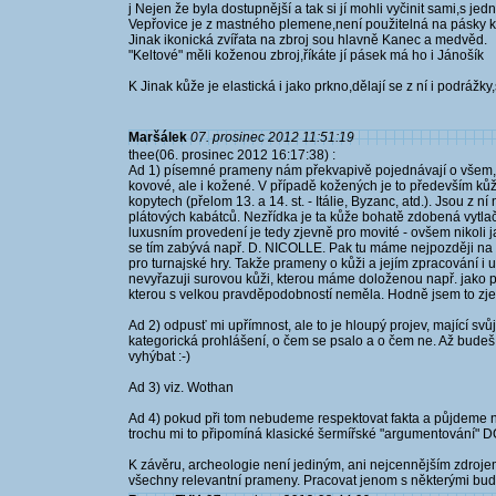
j Nejen že byla dostupnější a tak si jí mohli vyčinit sami,s je
Vepřovice je z mastného plemene,není použitelná na pásky kv
Jinak ikonická zvířata na zbroj sou hlavně Kanec a medvěd.
"Keltové" měli koženou zbroj,říkáte jí pásek má ho i Jánošík
K Jinak kůže je elastická i jako prkno,dělají se z ní i podrážk
Maršálek
07. prosinec 2012 11:51:19
thee(06. prosinec 2012 16:17:38) :
Ad 1) písemné prameny nám překvapivě pojednávají o všem, c
kovové, ale i kožené. V případě kožených je to především ků
kopytech (přelom 13. a 14. st. - Itálie, Byzanc, atd.). Jsou z ní
plátových kabátců. Nezřídka je ta kůže bohatě zdobená vytl
luxusním provedení je tedy zjevně pro movité - ovšem nikoli ja
se tím zabývá např. D. NICOLLE. Pak tu máme nejpozději na po
pro turnajské hry. Takže prameny o kůži a jejím zpracování i uži
nevyřazuji surovou kůži, kterou máme doloženou např. jako pot
kterou s velkou pravděpodobností neměla. Hodně jsem to zjed
Ad 2) odpusť mi upřímnost, ale to je hloupý projev, mající svůj
kategorická prohlášení, o čem se psalo a o čem ne. Až bude
vyhýbat :-)
Ad 3) viz. Wothan
Ad 4) pokud při tom nebudeme respektovat fakta a půjdeme na
trochu mi to připomíná klasické šermířské "argumentování"
K závěru, archeologie není jediným, ani nejcennějším zdrojem
všechny relevantní prameny. Pracovat jenom s některými bud