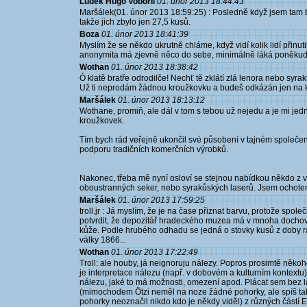
Luděk Hugo Vobořil
01. únor 2013 18:44:43
Maršálek(01. únor 2013 18:59:25) : Posledně když jsem tam byl
takže jich zbylo jen 27,5 kusů.
Boza
01. únor 2013 18:41:39
Myslím že se někdo ukrutně chláme, když vidí kolik lidí přinuti
anonymita má zjevně něco do sebe, minimálně láká poněkud e
Wothan
01. únor 2013 18:38:42
Ó klatě bratře odrodilče! Nechť tě zklátí zlá lenora nebo syr
Už ti neprodám žádnou kroužkovku a budeš odkázán jen na ko
Maršálek
01. únor 2013 18:13:12
Wothane, promiň, ale dál v tom s tebou už nejedu a je mi jedn
kroužkovek.
Tím bych rád veřejně ukončil své působení v tajném společens
podporu tradičních komerčních výrobků.
Nakonec, třeba mě nyní osloví se stejnou nabídkou někdo z v
oboustranných seker, nebo syrakůských laserů. Jsem ochoten 
Maršálek
01. únor 2013 17:59:25
troll.jr : Já myslím, že je na čase přiznat barvu, protože spol
potvrdit, že depozitář hradeckého muzea má v mnoha docho
kůže. Podle hrubého odhadu se jedná o stovky kusů z doby 
války 1866...
Wothan
01. únor 2013 17:22:49
Troll: ale houby, já neignoruju nálezy. Popros prosimtě někoho 
je interpretace nálezu (např. v dobovém a kulturním kontextu)
nálezu, jaké to má možnosti, omezení apod. Plácat sem bez la
(mimochodem Ötzi neměl na noze žádné pohorky, ale spíš tak
pohorky neoznačil nikdo kdo je někdy viděl) z různých částí 