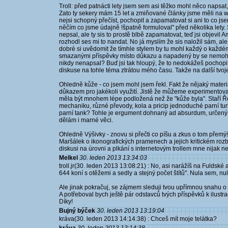
Troll: před patnácti lety jsem sem asi těžko mohl něco napsat,
Zato ty sekery mám 15 let a zmiňované články jsme měli na we
nejsi schopný přečíst, pochopit a zapamatovat si ani to co jse
něčím co jsme údajně !špatně formuloval" před několika lety.
nepsal, ale ty sis to prostě blbě zapamatovat, teď jsi objevi
rozhodl ses mi to nandat. No já myslím že sis naložil sám, ale
dobré si uvědomit že tímhle stylem by tu mohl každý o každé
smazanými příspěvky místo důkazu a napadený by se nemohl 
nikdy nenapsal? Buď jsi tak hloupý, že to nedokážeš pochopit
diskuse na tohle téma ztrátou mého času. Takže na další tvoj
Ohledně kůže - co jsem mohl jsem řekl. Fakt že nějaký materi
důkazem pro jakékoli využití. Jistě že můžeme experimentovat
měla být mnohem lépe podložená než že "kůže byla". Staří Ř
mechaniku, různé převody, kola a pricip jednoduché parní tur
parní tank? Tohle je ergument dohnaný ad absurdum, určený 
dělám i marné věci.
Ohledně Výšivky - znovu si přečti co píšu a zkus o tom přemýš
Maršálek o ikonografických pramenech a jejich kritickém ro
diskusi na úrovni a plkání s internetovým trollem mne nijak 
Melkel
30. leden 2013 13:34:03
troll.jr(30. leden 2013 13:08:21) : No, asi narážíš na Fuldské a
644 koní s otěžemi a sedly a stejný počet štítů". Nula sem, nula
Ale jinak pokračuj, se zájmem sleduji tvou upřímnou snahu o .
A potřeboval bych ještě pár odstavců tvých příspěvků k ilustrac
Díky!
Bujný býček
30. leden 2013 13:19:04
kráva(30. leden 2013 14:14:38) : Chceš mít moje telátka?