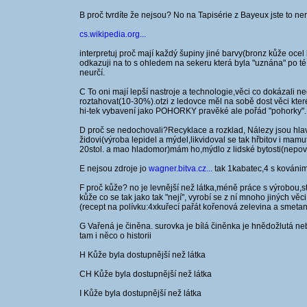
B proč tvrdíte že nejsou? No na Tapisérie z Bayeux jste to n
cs.wikipedia.org...
interpretuj proč mají každý šupiny jiné barvy(bronz kůže oce
odkazuji na to s ohledem na sekeru která byla "uznána" po té 
neurčí.
C To oni mají lepší nastroje a technologie,věci co dokázali 
roztahovat(10-30%).otzi z ledovce měl na sobě dost věci které
hi-tek vybavení jako POHORKY pravěké ale pořád "pohorky".
D proč se nedochovali?Recyklace a rozklad, Nálezy jsou hla
židovi(výroba lepidel a mýdel,likvidoval se tak hřbitov i mamut
20stol. a mao hladomor)mám ho,mýdlo z lidské bytosti(nepov
E nejsou zdroje jo
wagner.bitva.cz...
tak 1kabatec,4 s kovánim,5
F proč kůže? no je levnější než látka,méně práce s výrobou,st
kůže co se tak jako tak "nejí", vyrobí se z ní mnoho jiných v
(recept na polívku:4xkuřecí pařát kořenová zelevina a smetana
G Vařená je činěna. surovka je bílá činěnka je hnědožlutá 
tam i něco o historii
H Kůže byla dostupnější než látka
CH Kůže byla dostupnější než látka
I Kůže byla dostupnější než látka