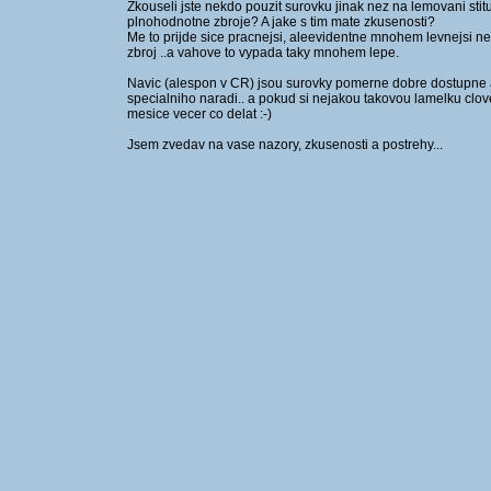
Zkouseli jste nekdo pouzit surovku jinak nez na lemovani stit
plnohodnotne zbroje? A jake s tim mate zkusenosti?
Me to prijde sice pracnejsi, aleevidentne mnohem levnejsi n
zbroj ..a vahove to vypada taky mnohem lepe.
Navic (alespon v CR) jsou surovky pomerne dobre dostupne a
specialniho naradi.. a pokud si nejakou takovou lamelku clove
mesice vecer co delat :-)
Jsem zvedav na vase nazory, zkusenosti a postrehy...