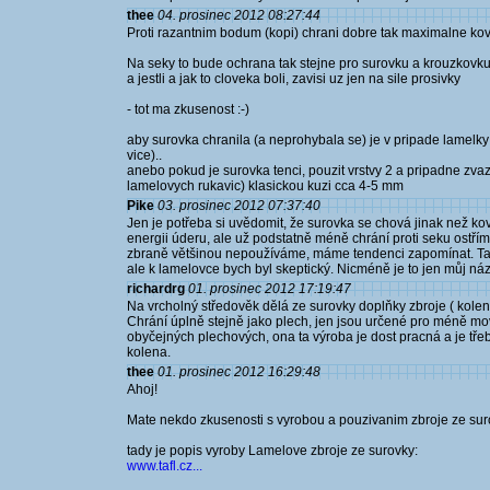
thee
04. prosinec 2012 08:27:44
Proti razantnim bodum (kopi) chrani dobre tak maximalne ko
Na seky to bude ochrana tak stejne pro surovku a krouzkovk
a jestli a jak to cloveka boli, zavisi uz jen na sile prosivky
- tot ma zkusenost :-)
aby surovka chranila (a neprohybala se) je v pripade lamelky
vice)..
anebo pokud je surovka tenci, pouzit vrstvy 2 a pripadne zva
lamelovych rukavic) klasickou kuzi cca 4-5 mm
Pike
03. prosinec 2012 07:37:40
Jen je potřeba si uvědomit, že surovka se chová jinak než ko
energii úderu, ale už podstatně méně chrání proti seku ostřím
zbraně většinou nepoužíváme, máme tendenci zapomínat. Takže
ale k lamelovce bych byl skeptický. Nicméně je to jen můj náz
richardrg
01. prosinec 2012 17:19:47
Na vrcholný středověk dělá ze surovky doplňky zbroje ( kolena
Chrání úplně stejně jako plech, jen jsou určené pro méně movi
obyčejných plechových, ona ta výroba je dost pracná a je tře
kolena.
thee
01. prosinec 2012 16:29:48
Ahoj!
Mate nekdo zkusenosti s vyrobou a pouzivanim zbroje ze su
tady je popis vyroby Lamelove zbroje ze surovky:
www.tafl.cz...