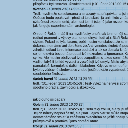
příspěvek byl smazán uživatelem troll.jr 01. únor 2013 00:15:
Wothan
31. leden 2013 16:35:36
Troll: myslím že se sekerama a smazanýma příspěvkama jsi tu z
Opět se budu opakovat - přečti si tu diskusi, já ani nikdo z 
užitečnost experimentů, ale musí to mít (stejně jako rozbor ikono
jak funguje experimentální archeologie.
Ohledně Řeků - máš-li na mysli řecký oheň, tak ten neměli st
(odtud pramení ty výjevy plamenometných lodí aj.). Staří Řeko
stylem. Pokud se týče laseru, opět musím konstatovat že se m
dokonce nemáme ani doloženo že Archymédes skutečnš použil
zdrojích odkud tahle informace pochází a jak se dostala k n
se jen otevírá bezedná propast tvé neznalosti a ignorance. Kd
synku. Ale musím obdivovat tvou zarputilost s jakou sem háž
vadilo, když ti je lidé vyvrací a vysvětlují tvé omyly. Místo aby 
pamatuješ, kornuješ to dalším blábolem. Kdybys mne nepřipr
bylo by zábavné sledovat co z tebe ještě dokáže vypadnout. J
soudobého školství...
šašek havel
31. leden 2013 13:20:33
troll.jr(31. leden 2013 10:45:53) : Test- vylez na nejvyšší str
spodního prádla, zavři očiči a skokokoč.
jak dlouho jsi padal?
Golem
31. leden 2013 10:00:32
troll.jr(31. leden 2013 10:45:53) : Jsem taky trollllll, ale ty jsi
Jejich nálezy nejsou časté, ale jsou. Jejich tvar se může kra
devatenáctého století a začátkem dvacátého se ještě nosily. V
průmyslově a prodávají jako domácí obuv.
troll.jr
31. leden 2013 09:45:53