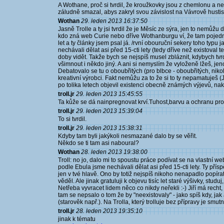
A Wothane, proč si tvrdil, že kroužkovky jsou z chemlonu a ne z
záludně smazal, abys zakryl svou závislost na Vávrově hustiské
Wothan
29. leden 2013 16:37:50
Jasně Trolle a ty jsi tvrdil že je Měsíc ze sýra, jen to nemůžu
kdo zná web Curie nebo dříve Wothanburgu ví, že tam pojedná
let a ty články jsem psal já. /rvní obouruční sekery toho typu 
nechávali dělat asi před 15-cti lety (tedy dříve než existoval 
doby vidět. Takže bych se nejspíš musel zbláznit, kdybych tvrd
všimnout i někdo jiný. A ani si nemyslím že vyloženě lžeš, j
Debatovalo se tu o oboubřitých (pro blbce - oboubřitých, nikol
kreativní výrobci. Fakt nemůžu za to že si to ty nepamatuješ (J
po tolika letech objevil existenci obecně známých výjevů, nak
troll.jr
29. leden 2013 15:45:55
Ta kůže se dá nainpregnovat krví.Tuhost,barvu a ochranu pr
troll.jr
29. leden 2013 15:39:04
To si tvrdil.
troll.jr
29. leden 2013 15:38:31
Kdyby tam byli jakýkoli nesmazané dalo by se věřit.
Někdo se ti tam asi naboural?
Wothan
28. leden 2013 19:38:00
Troll: no jo, dalo mi to spoustu práce podívat se na vlastní we
podle Ebula jsme nechávali dělat asi před 15-cti lety. Ty pří
jen v tvé hlavě. Ono by totiž nejspíš nikoho nenapadlo popíra
věděl. Ale jinak gratuluji k objevu tisíc let staré výšivky, stu
Netřeba vyvracet lidem něco co nikdy neřekli :-) Jiří má recht
tam se nepsalo o tom že by "neexistovaly" - jako spíš kdy, jak 
(starověk např.). Na Trolla, který trolluje bez přípravy je smut
troll.jr
28. leden 2013 19:35:10
jinak k tématu