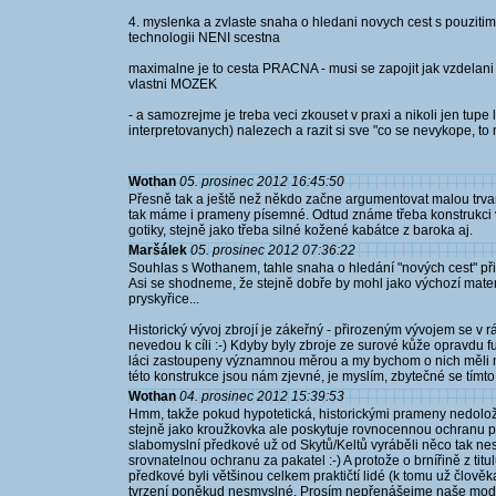
4. myslenka a zvlaste snaha o hledani novych cest s pouziti
technologii NENI scestna
maximalne je to cesta PRACNA - musi se zapojit jak vzdelani
vlastni MOZEK
- a samozrejme je treba veci zkouset v praxi a nikoli jen tup
interpretovanych) nalezech a razit si sve "co se nevykope, to ne
Wothan
05. prosinec 2012 16:45:50
Přesně tak a ještě než někdo začne argumentovat malou trvanl
tak máme i prameny písemné. Odtud známe třeba konstrukci v
gotiky, stejně jako třeba silné kožené kabátce z baroka aj.
Maršálek
05. prosinec 2012 07:36:22
Souhlas s Wothanem, tahle snaha o hledání "nových cest" při 
Asi se shodneme, že stejně dobře by mohl jako výchozí materi
pryskyřice...
Historický vývoj zbrojí je zákeřný - přirozeným vývojem se v 
nevedou k cíli :-) Kdyby byly zbroje ze surové kůže opravdu fu
láci zastoupeny významnou měrou a my bychom o nich měli n
této konstrukce jsou nám zjevné, je myslím, zbytečné se tímt
Wothan
04. prosinec 2012 15:39:53
Hmm, takže pokud hypotetická, historickými prameny nedolo
stejně jako kroužkovka ale poskytuje rovnocennou ochranu pr
slabomyslní předkové už od Skytů/Keltů vyráběli něco tak ne
srovnatelnou ochranu za pakatel :-) A protože o brnířině z ti
předkové byli většinou celkem praktičtí lidé (k tomu už člověk
tvrzení poněkud nesmyslné. Prosím nepřenášejme naše modern