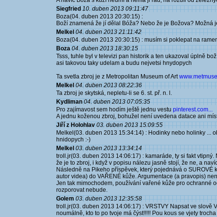
A navíc Boża s kůží neumí a nemá ji rád, na rozdíl od železný
Siegfried
10. duben 2013 09:11:47
Boza(04. duben 2013 20:30:15) :
Boží znamená že jí dělal Bóža? Nebo že je Božova? Možná je 
Melkel
04. duben 2013 21:11:42
Boza(04. duben 2013 20:30:15) : musím si poklepat na rameno
Boza
04. duben 2013 18:30:15
Tsss, tuhle byl v televizi pan historik a ten ukazoval úplně bož
asi takovou taky udelam a budu nejvetsi hnydopych
Ta svetla zbroj je z Metropolitan Museum of Art
www.metmuseu
Melkel
04. duben 2013 08:22:36
Ta zbroj je skytská, nepletu-li se 6. st. př. n. l.
Kydliman
04. duben 2013 07:05:35
Pro zajímavost sem hodím ještě jednu vestu
pinterest.com...
A jednu koženou zbroj, bohužel není uvedena datace ani mís
Jiří z Holohlav
03. duben 2013 15:09:55
Melkel(03. duben 2013 15:34:14) : Hodinky nebo holinky ... o
hnidopych :-)
Melkel
03. duben 2013 13:34:14
troll.jr(03. duben 2013 14:06:17) : kamaráde, ty si fakt vtipn
že je to zbroj, i když v popisu nálezu jasně stojí, že ne, a naví
Následně na Pikeho příspěvek, který pojednává o SUROVÉ kůž
autor videa) do VAŘENÉ kůže. Argumentace (a pravopis) není
Jen tak mimochodem, používání vařené kůže pro ochranné o
rozporovat nebude.
Golem
03. duben 2013 12:35:58
troll.jr(03. duben 2013 14:06:17) : VRSTVY Napsat ve slově
noumálně, kto to po tvoje má čýst!!!!! Pou kous se vjety trocha