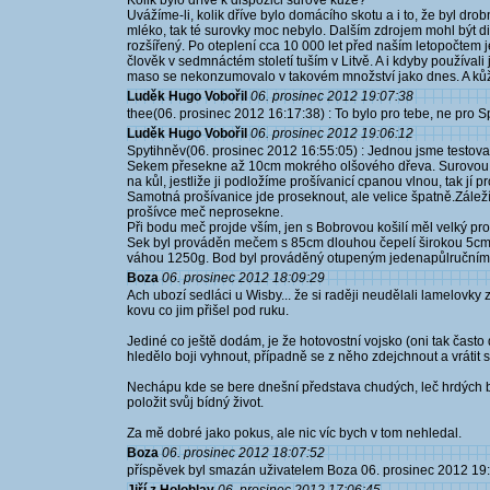
Kolik bylo dříve k dispozici surové kůže?
Uvážíme-li, kolik dříve bylo domácího skotu a i to, že byl drob
mléko, tak té surovky moc nebylo. Dalším zdrojem mohl být di
rozšířený. Po oteplení cca 10 000 let před naším letopočtem 
člověk v sedmnáctém století tuším v Litvě. A i kdyby používali 
maso se nekonzumovalo v takovém množství jako dnes. A kůže b
Luděk Hugo Vobořil
06. prosinec 2012 19:07:38
thee(06. prosinec 2012 16:17:38) : To bylo pro tebe, ne pro
Luděk Hugo Vobořil
06. prosinec 2012 19:06:12
Spytihněv(06. prosinec 2012 16:55:05) : Jednou jsme testoval
Sekem přesekne až 10cm mokrého olšového dřeva. Surovou k
na kůl, jestliže ji podložíme prošívanicí cpanou vlnou, tak jí 
Samotná prošívanice jde proseknout, ale velice špatně.Záleží
prošívce meč neprosekne.
Při bodu meč projde vším, jen s Bobrovou košilí měl velký prob
Sek byl prováděn mečem s 85cm dlouhou čepelí širokou 5cm
váhou 1250g. Bod byl prováděný otupeným jedenapůlruční
Boza
06. prosinec 2012 18:09:29
Ach ubozí sedláci u Wisby... že si raději neudělali lamelovky
kovu co jim přišel pod ruku.
Jediné co ještě dodám, je že hotovostní vojsko (oni tak často 
hledělo boji vyhnout, případně se z něho zdejchnout a vrátit se
Nechápu kde se bere dnešní představa chudých, leč hrdých bo
položit svůj bídný život.
Za mě dobré jako pokus, ale nic víc bych v tom nehledal.
Boza
06. prosinec 2012 18:07:52
příspěvek byl smazán uživatelem Boza 06. prosinec 2012 19