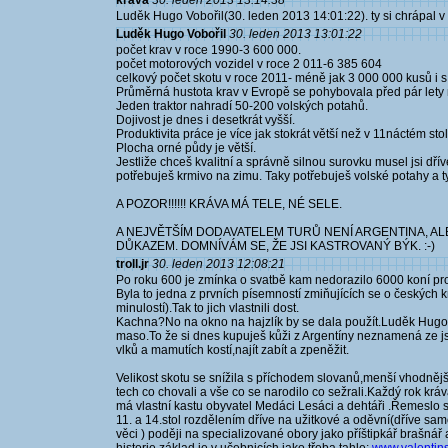
kráva
30. leden 2013 13:14:38
Luděk Hugo Vobořil(30. leden 2013 14:01:22). ty si chrápal 
Luděk Hugo Vobořil
30. leden 2013 13:01:22
počet krav v roce 1990-3 600 000.
počet motorových vozidel v roce 2 011-6 385 604
celkový počet skotu v roce 2011- méně jak 3 000 000 kusů i s
Průměrná hustota krav v Evropě se pohybovala před pár lety
Jeden traktor nahradí 50-200 volských potahů.
Dojivost je dnes i desetkrát vyšší.
Produktivita práce je více jak stokrát větší než v 11náctém stol
Plocha orné půdy je větší.
Jestliže chceš kvalitní a správně silnou surovku musel jsi dřív
potřebuješ krmivo na zimu. Taky potřebuješ volské potahy a ty musí
A POZOR!!!!!! KRÁVA MÁ TELE, NÉ SELE.
A NEJVĚTŠÍM DODAVATELEM TURŮ NENÍ ARGENTINA, AL
DŮKAZEM. DOMNÍVÁM SE, ŽE JSI KASTROVANÝ BÝK. :-)
troll.jr
30. leden 2013 12:08:21
Po roku 600 je zmínka o svatbě kam nedorazilo 6000 koní prot
Byla to jedna z prvních písemností zmiňujících se o českých k
minulostí).Tak to jich vlastnili dost.
Kachna?No na okno na hajzlík by se dala použít.Luděk Hugo
maso.To že si dnes kupuješ kůži z Argentíny neznamená ze j
vlků a mamutích kostí,najít zabít a zpeněžit.
Velikost skotu se snížila s příchodem slovanů,menší vhodnějš
tech co chovali a vše co se narodilo co sežrali.Každý rok krá
má vlastní kastu obyvatel Medáci Lesáci a dehtáři .Řemeslo
11. a 14.stol rozdělením dříve na užitkové a oděvní(dříve sa
věci ) poději na specializované obory jako příštipkář brašná