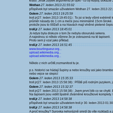
kratší. Jinak zbytek argumentů je opět - co by kdyby, dokažte
Wothan
27. leden 2013 21:55:02
příspěvek byl smazán uživatelem Wothan 27. leden 2013 22:
Golem
27. leden 2013 19:25:59
troll.jr(27. leden 2013 19:45:01) : To jsi si tedy všiml extré
průměr násady do 1 cm a meče jsou minimálně 15cm široké. A 
protože jsou to líííížaři a na hlavách mají vlněné pletené čep
troll.jr
27. leden 2013 18:45:01
Jo kdysi byla diskuze o tom že nebyla obouruká sekera.
A najednou si někdo všimne že je zobrazená na té tapiserii.
Proto sem ji vzal jako příklad.
troll.jr
27. leden 2013 16:51:45
www.bourlingueur.org...
upload.wikimedia.org...
upload.wikimedia.org...
Někdo z nich určitě,rozmanitost tu je.
p.s. historici se hádají šupiny a nebo kroužky asi jako brambo
nebo vejce se slepicí
Golem
27. leden 2013 15:35:33
troll.jr(27. leden 2013 15:58:38) : Příště piš rodným jazykem, j
Golem
27. leden 2013 15:32:37
troll.jr(27. leden 2013 15:58:38) : Jsem první blb co se chytil. B
Na tapiserii jsou vidět špatně ztvárněné kroužkové komplety.
troll.jr
27. leden 2013 14:58:38
příspěvek byl smazán uživatelem troll.jr 30. leden 2013 01:3
troll.jr
27. leden 2013 14:58:38
A proč kroužky? Surovka nehorázně smrdí (to víte rozklad) a 