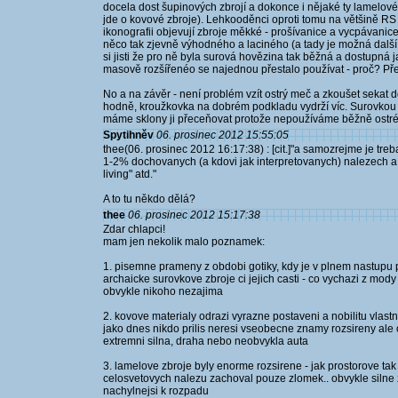
docela dost šupinových zbrojí a dokonce i nějaké ty lamelové
jde o kovové zbroje). Lehkooděnci oproti tomu na většině RS
ikonografii objevují zbroje měkké - prošívanice a vycpávanice.
něco tak zjevně výhodného a laciného (a tady je možná dalš
si jisti že pro ně byla surová hovězina tak běžná a dostupná
masově rozšířenéo se najednou přestalo používat - proč? Pře
No a na závěr - není problém vzít ostrý meč a zkoušet sekat 
hodně, kroužkovka na dobrém podkladu vydrží víc. Surovkou po
máme sklony ji přeceňovat protože nepoužíváme běžně ostré z
Spytihněv
06. prosinec 2012 15:55:05
thee(06. prosinec 2012 16:17:38) : [cit.]"a samozrejme je treba
1-2% dochovanych (a kdovi jak interpretovanych) nalezech a ra
living" atd."
A to tu někdo dělá?
thee
06. prosinec 2012 15:17:38
Zdar chlapci!
mam jen nekolik malo poznamek:
1. pisemne prameny z obdobi gotiky, kdy je v plnem nastupu 
archaicke surovkove zbroje ci jejich casti - co vychazi z mody
obvykle nikoho nezajima
2. kovove materialy odrazi vyrazne postaveni a nobilitu vlast
jako dnes nikdo prilis neresi vseobecne znamy rozsireny ale 
extremni silna, draha nebo neobvykla auta
3. lamelove zbroje byly enorme rozsirene - jak prostorove tak 
celosvetovych nalezu zachoval pouze zlomek.. obvykle silne
nachylnejsi k rozpadu