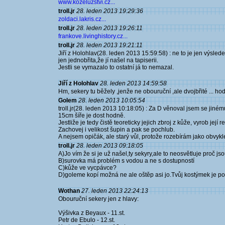
www.kozeluzstvi.cz...
troll.jr
28. leden 2013 19:29:36
zoldaci.lakris.cz...
troll.jr
28. leden 2013 19:26:11
frankove.livinghistory.cz...
troll.jr
28. leden 2013 19:21:11
Jiří z Holohlav(28. leden 2013 15:59:58) : ne to je jen výsle
jen jednobřita,že jí našel na tapiserii.
Jestli se vymazalo to ostatní já to nemazal.
Jiří z Holohlav
28. leden 2013 14:59:58
Hm, sekery tu běžely ,jenže ne obouruční ,ale dvojbřité ... hodi
Golem
28. leden 2013 10:05:54
troll.jr(28. leden 2013 10:18:05) : Za D věnoval jsem se jiné
15cm šíře je dost hodně.
Jestliže je tedy čistě teoreticky jejich zbroj z kůže, vyrob její 
Zachovej i velikost šupin a pak se pochlub.
A nejsem opičák, ale starý vůl, protože rozebírám jako obvykl
troll.jr
28. leden 2013 09:18:05
A)Jo vím že si je už našel,ty sekyry,ale to neosvětluje proč j
B)surovka má problém s vodou a ne s dostupností
C)kůže ve vycpávce?
D)goleme kopí možná ne ale oštěp asi jo.Tvůj kostýmek je p
Wothan
27. leden 2013 22:24:13
Obouruční sekery jen z hlavy:
Výšivka z Beyaux - 11.st.
Petr de Ebulo - 12.st.