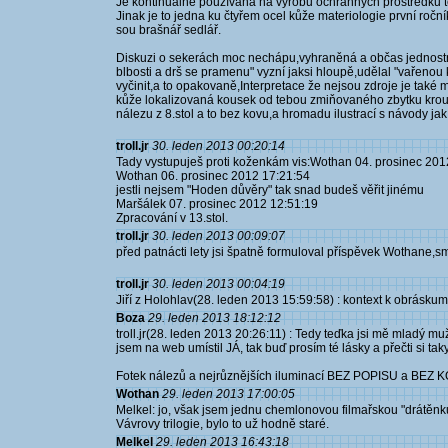
Je kontinuálně používána na výrobu ochranných prostředků 
Jinak je to jedna ku čtyřem ocel kůže materiologie první roční
sou brašnář sedlář.
Diskuzi o sekerách moc nechápu,vyhraněná a občas jednost
blbosti a drš se pramenu" vyzní jaksi hloupě,udělal "vařenou kůž
vyčinit,a to opakovaně,Interpretace že nejsou zdroje je tak
kůže lokalizovaná kousek od tebou zmiňovaného zbytku krou
nálezu z 8.stol a to bez kovu,a hromadu ilustrací s návody jak 
troll.jr
30. leden 2013 00:20:14
Tady vystupuješ proti koženkám vis:Wothan 04. prosinec 201
Wothan 06. prosinec 2012 17:21:54
jestli nejsem "Hoden důvěry" tak snad budeš věřit jinému
Maršálek 07. prosinec 2012 12:51:19
Zpracování v 13.stol.
troll.jr
30. leden 2013 00:09:07
před patnácti lety jsi špatně formuloval příspěvek Wothane,s
troll.jr
30. leden 2013 00:04:19
Jiří z Holohlav(28. leden 2013 15:59:58) : kontext k obráskum
Boza
29. leden 2013 18:12:12
troll.jr(28. leden 2013 20:26:11) : Tedy teďka jsi mě mladý mu
jsem na web umístil JÁ, tak buď prosím té lásky a přečti si taky
Fotek nálezů a nejrůznějších iluminací BEZ POPISU a BEZ KO
Wothan
29. leden 2013 17:00:05
Melkel: jo, však jsem jednu chemlonovou filmařskou "drátěnku
Vávrovy trilogie, bylo to už hodně staré.
Melkel
29. leden 2013 16:43:18