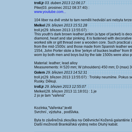
troll.jr
03. duben 2013 12:06:17
Pike(03. prosinec 2012 08:37:40) :
www.youtube.com...
104 liber na dvě vrstvi to tam neměli hedvábí ani nebyla tvrze
Melkel
29. březen 2013 15:51:28
troll.jr(29. březen 2013 13:55:07) :
This youth's dark brown leather jerkin (a type of jacket) is d
diamond, heart and star pinking. It is fastened with decorativ
worked silk or gilt thread over a wooden core. Such practica
from the mid-1500s: and those made from Spanish leather wer
1554, John Porter stole a fine 'jerkyn of buckes leather' fro
worn by both men and boys but by the late 1500s were also 
Material: leather; lead alloy
Measurements: H 520 mm; W (shoulders) 450 mm; D (max) 
Golem
29. březen 2013 14:52:31
troll.jr(29. březen 2013 13:55:07) : Trolsky neumíme. Pokus 
Rusky. Děkuji.
troll.jr
29. březen 2013 12:55:07
Melkel(28. březen 2013 11:18:01) : 1.je
2 jo je tam "vařená"
Kozínka,"Vařenka",textil
Svrchní , výztuha , podšívka.
Byla to závěrečná zkouška na Oděvnictví Kožená galantérie
Další možnosti Brankářská výstroj nebo Dluhý kabát.