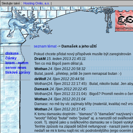
Sledujte také :
Hosting Onlio, a.s.
|
seznam témat
->
Damašek a jeho užití
diskuse
Pokud chcete přidat nový příspěvek musíte být zaregistrován 
články
DrakM
15. leden 2013 21:45:11
letem - netem
Ten co má Bigoš jsem dělal já.
server news
Wothan
24. říjen 2012 20:58:32
tiskové zprávy
Bulat, jasně...překlep, ještě že jsem nenapsal butan :-)
deWolf
24. říjen 2012 20:44:56
Wothan(24. říjen 2012 22:17:45) : Bulat, nikoliv butal. Jen ab
Damask
24. říjen 2012 20:22:45
Wothan(24. říjen 2012 22:21:04) : Bigoš? Promiň nevím o če
Wothan
24. říjen 2012 20:21:04
Damasc: no mě by víc zajímaly břity (materiál, kvalita) než vrs
Wothan
24. říjen 2012 20:17:45
K tomu damasku doplním - "damasc" či "damašek" nazývaný n
"wootz" řidčeji "butal" nebo "pulad" aj. a narozdíl od svářkov
oceli. Tj. stejně jako u svářkového damasku se v čepeli vysky
Tenhle způsob na západě běžně nefungoval - narazil jsem sic
nedaří se mi k tomu najít nic víc podrobnějšího (ergo ocením j