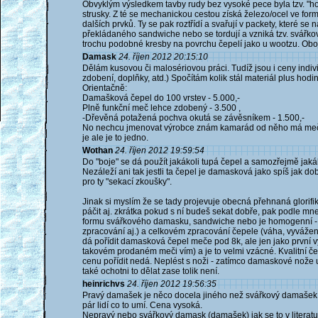
Obvyklým výsledkem tavby rudy bez vysoké pece byla tzv. "
strusky. Z té se mechanickou cestou získá železo/ocel ve fo
dalších prvků. Ty se pak roztřídí a svařují v packety, které s
překládaného sandwiche nebo se tordují a vzniká tzv. svář
trochu podobné kresby na povrchu čepelí jako u wootzu. Oboje 
Damask
24. říjen 2012 20:15:10
Dělám kusovou či malosériovou práci. Tudíž jsou i ceny indiv
zdobení, doplňky, atd.) Spočítám kolik stál materiál plus hod
Orientačně:
Damašková čepel do 100 vrstev - 5.000,-
Plně funkční meč lehce zdobený - 3.500 ,
-Dřevěná potažená pochva okutá se závěsníkem - 1.500,-
No nechcu jmenovat výrobce znám kamarád od něho má meč už 
je ale je to jedno.
Wothan
24. říjen 2012 19:59:54
Do "boje" se dá použít jakákoli tupá čepel a samozřejmě jaká
Nezáleží ani tak jestli ta čepel je damasková jako spíš jak do
pro ty "sekací zkoušky".
Jinak si myslím že se tady projevuje obecná přehnaná glorif
páčit aj. zkrátka pokud s ní budeš sekat dobře, pak podle mne 
formu svářkového damasku, sandwiche nebo je homogenní - ja
zpracování aj.) a celkovém zpracování čepele (váha, vyvážení,
dá pořídit damasková čepel meče pod 8k, ale jen jako první 
takovém prodaném meči vím) a je to velmi vzácné. Kvalitní 
cenu pořídit nedá. Neplést s noži - zatímco damaskové nože u
také ochotni to dělat zase tolik není.
heinrichvs
24. říjen 2012 19:56:35
Pravý damašek je něco docela jiného než svářkový damašek. 
pár lidí co to umí. Cena vysoká.
Nepravý nebo svářkový damask (damašek) jak se to v literatuř