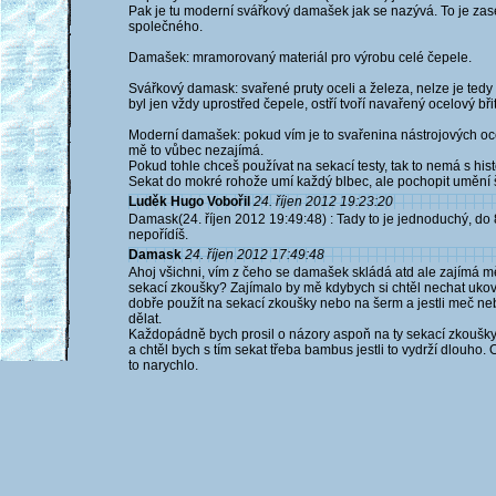
Pak je tu moderní svářkový damašek jak se nazývá. To je zase
společného.
Damašek: mramorovaný materiál pro výrobu celé čepele.
Svářkový damask: svařené pruty oceli a železa, nelze je ted
byl jen vždy uprostřed čepele, ostří tvoří navařený ocelový břit
Moderní damašek: pokud vím je to svařenina nástrojových oce
mě to vůbec nezajímá.
Pokud tohle chceš používat na sekací testy, tak to nemá s hist
Sekat do mokré rohože umí každý blbec, ale pochopit umění š
Luděk Hugo Vobořil
24. říjen 2012 19:23:20
Damask(24. říjen 2012 19:49:48) : Tady to je jednoduchý, d
nepořídíš.
Damask
24. říjen 2012 17:49:48
Ahoj všichni, vím z čeho se damašek skládá atd ale zajímá m
sekací zkoušky? Zajímalo by mě kdybych si chtěl nechat ukova
dobře použít na sekací zkoušky nebo na šerm a jestli meč 
dělat.
Každopádně bych prosil o názory aspoň na ty sekací zkoušky 
a chtěl bych s tím sekat třeba bambus jestli to vydrží dlouho
to narychlo.