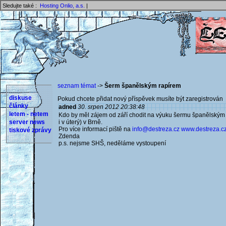
Sledujte také :
Hosting Onlio, a.s.
|
seznam témat
->
Šerm španělským rapírem
diskuse
Pokud chcete přidat nový příspěvek musíte být zaregistrován 
články
adned
30. srpen 2012 20:38:48
letem - netem
Kdo by měl zájem od září chodit na výuku šermu španělským r
server news
i v úterý) v Brně.
Pro více informací piště na
info@destreza.cz
www.destreza.cz.
tiskové zprávy
Zdenda
p.s. nejsme SHŠ, neděláme vystoupení