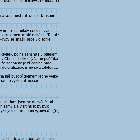
poručení od spolehlivých kamarádů
má veřejnost zákaz jít tedy aspoň
ají. To, že někdy něco nevyjde, to
na tom samém místě oznámit. Tenhle
kdyby se snažil sebe víc, tohle
 čtvrtek, bo nejsem na FB přítelem
ž v Obecnici nikdo (včetně pošťáka
, že nedaleko je zřícenina hradu
 do civilizace, jsme se z telefonátu
to na mě působí dojmem jedné velké
im řádně vyklepal měšce.
termín dnes jsem se dozvěděl od
 samý ale v srpnu to by bylo
dyž bych odmítl mám výpověď :-(((((
o tak bude a nebude, ale to místo