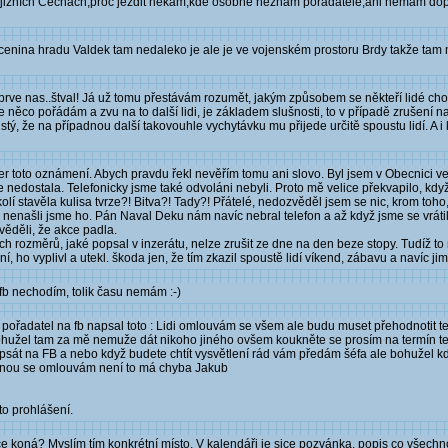
 v jižních Čechách,proč jezdit někam,kde osobně neznám pořadatele,ani nemám do
řícenina hradu Valdek tam nedaleko je ale je ve vojenském prostoru Brdy takže tam 
prve nas..štval! Já už tomu přestávám rozumět, jakým způsobem se někteří lidé chov
něco pořádám a zvu na to další lidi, je základem slušnosti, to v případě zrušení 
istý, že na případnou další takovouhle vychytávku mu přijede určitě spoustu lidí. A i 
r toto oznámení. Abych pravdu řekl nevěřím tomu ani slovo. Byl jsem v Obecnici ve
nedostala. Telefonicky jsme také odvoláni nebyli. Proto mě velice překvapilo, kdy
í stavěla kulisa tvrze?! Bitva?! Tady?! Přátelé, nedozvěděl jsem se nic, krom toho
le nenašli jsme ho. Pán Naval Deku nám navíc nebral telefon a až když jsme se vrátili
věděli, že akce padla.
h rozměrů, jaké popsal v inzerátu, nelze zrušit ze dne na den beze stopy. Tudíž 
, ho vyplivl a utekl. škoda jen, že tím zkazil spoustě lidí víkend, zábavu a navíc j
fb nechodím, tolik času nemám :-)
o pořadatel na fb napsal toto : Lidi omlouvám se všem ale budu muset přehodnotit 
ohužel tam za mě nemuže dát nikoho jiného ovšem koukněte se prosím na termín ten
i psát na FB a nebo když budete chtít vysvětlení rád vám předám šéfa ale bohužel k
jednou se omlouvám není to má chyba Jakub
to prohlášení.
e koná? Myslím tím konkrétní místo. V kalendáři je sice pozvánka, popis co všechn