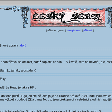
| uživatel :guest |
zaregistrovat
|
přihlásit
|
| nové zprávy :
dolů
neobtěžoval se omluvit, natož zaplatit, co slíbil... V životě jsem ho neviděl, ale jest
dělám Lužanáky a ostudu.:-)
čáky.
děl že Hugo je taky z HK .
 tebe pustí Hugo, on stejně jako já je od Hradce Králové. A v Hradci jsou dva co d
květ v podobě ZZ a pana JA..., to jsou překupníci a vetešníci a od nich raději dál. A 
o je to hradečák :D má to být jednoručka ale je to kolejnice jak hovado :D