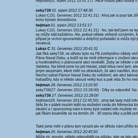
hejtman(01. srpen 2012 15:51:17) : Akce rostou jako houby
...
seky739
01. srpen 2012 17:48:30
Lukas C(31. červenec 2012 22:41:31) : Ahoj jak si psal tak z
tomu bývalo donedávna.
hejtman
01. srpen 2012 13:51:17
Lukas C(31. červenec 2012 22:41:31) : No, tak teď jsem se te
se může stát každému. Ale, pokud někde veřejně oznámím, že 
případ je vrchol ignorantství a dotyčný pořadatel si může být j
neukecá.
Lukas C
31. červenec 2012 20:41:31
Jak říká seky739, ve středu bylo na FB zveřejněno někdy veče
Pána Naval Deku, a tudíž se ke mně informace o zrušení akce 
a hostinského) o plánované akci nevěděl. Žeby se někde v okol
Valdeka. Na blind jsme ho jeli hledat, zdali bitva není tam, a
jiným skupinám, které měli na stránkách, že akci navštíví, doz
Nechci sahat Pánovi Naval Deku do svědomí, ale akci takovýc
habaďůry, kdy si někdo ukousl velký kus a pak vida že ho nesní
hejtman
28. červenec 2012 13:10:50
seky739(27. červenec 2012 23:28:00) : Díky za odpověď. Na 
seky739
27. červenec 2012 21:28:00
hejtman(26. červenec 2012 22:45:50) : ahoj tak tady máš inf
šéfa že v pátek musím letět na služební cestu do Německa b
ideální a i sponzoring nám k tomu kývl ostatní info mužete m
jak říkám koukněte se na termín 26 - 30 srpna díky a ještě 
Také jsme měli v plánu tam vyrazit ale ve středu nám přišlo to
hejtman
26. červenec 2012 20:45:50
Může mi, prosím, někdo odpovědět na otázku, kde se tato akc