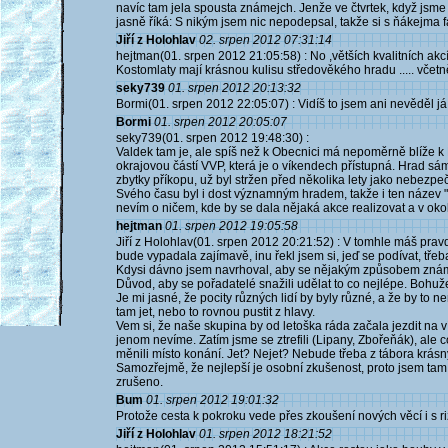
navíc tam jela spousta známejch. Jenže ve čtvrtek, když jsme t
jasně říká: S nikým jsem nic nepodepsal, takže si s ňákejma 
Jiří z Holohlav
02. srpen 2012 07:31:14
hejtman(01. srpen 2012 21:05:58) : No ,větších kvalitních akc
Kostomlaty mají krásnou kulisu středověkého hradu ..... včetn
seky739
01. srpen 2012 20:13:32
Bormi(01. srpen 2012 22:05:07) : Vidíš to jsem ani nevěděl já 
Bormi
01. srpen 2012 20:05:07
seky739(01. srpen 2012 19:48:30) :
Valdek tam je, ale spíš než k Obecnici má nepoměrně blíže k
okrajovou částí VVP, která je o víkendech přístupná. Hrad sám
zbytky příkopu, už byl stržen před několika lety jako nebezpe
Svého času byl i dost významným hradem, takže i ten název "T
nevím o ničem, kde by se dala nějaká akce realizovat a v ok
hejtman
01. srpen 2012 19:05:58
Jiří z Holohlav(01. srpen 2012 20:21:52) : V tomhle máš pravd
bude vypadala zajímavě, inu řekl jsem si, jeď se podívat, třeba
Kdysi dávno jsem navrhoval, aby se nějakým způsobem známko
Důvod, aby se pořadatelé snažili udělat to co nejlépe. Bohuže
Je mi jasné, že pocity různých lidí by byly různé, a že by to 
tam jet, nebo to rovnou pustit z hlavy.
Vem si, že naše skupina by od letoška ráda začala jezdit na 
jenom nevíme. Zatím jsme se ztrefili (Lipany, Zbořeňák), ale
měnili místo konání. Jet? Nejet? Nebude třeba z tábora krásn
Samozřejmě, že nejlepší je osobní zkušenost, proto jsem tam
zrušeno.
Bum
01. srpen 2012 19:01:32
Protože cesta k pokroku vede přes zkoušení nových věcí i s ri
Jiří z Holohlav
01. srpen 2012 18:21:52