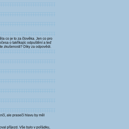
la co je to za člověka. Jen co pro
česa o takříkajíc odpuštění a teď
áte zkušenosti? Díky za odpovědi.
nčí, ale prasečí hlavu by měl
val příjezd. Vše bylo v pořádku,