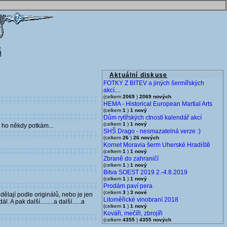
Aktuální diskuse
FOTKY Z BITEV a jiných šermířských
akcí....
(celkem
2069
)
2069 nových
HEMA - Historical European Martial Arts
(celkem
1
)
1 nový
Dům rytířských ctností kalendář akcí
(celkem
1
)
1 nový
li ho někdy potkám...
SHŠ Drago - nesmazatelná verze :)
(celkem
26
)
26 nových
Kornet Moravia šerm Uherské Hradiště
(celkem
1
)
1 nový
Zbraně do zahraničí
(celkem
1
)
1 nový
Bitva SOEST 2019 2.-4.8.2019
(celkem
1
)
1 nový
Prodám paví pera
(celkem
3
)
3 nové
ělají podle originálů, nebo je jen
Litoměřické vinobraní 2018
pak další.........a další......a
(celkem
1
)
1 nový
Kováři, mečíři, zbrojíři
(celkem
4355
)
4355 nových