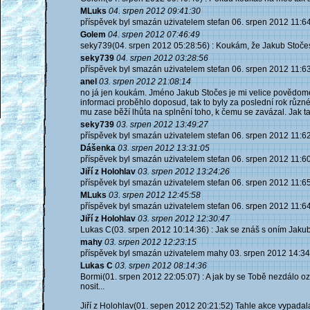
MLuks
04. srpen 2012 09:41:30
příspěvek byl smazán użivatelem stefan 06. srpen 2012 11:6
Golem
04. srpen 2012 07:46:49
seky739(04. srpen 2012 05:28:56) : Koukám, že Jakub Stočes
seky739
04. srpen 2012 03:28:56
příspěvek byl smazán użivatelem stefan 06. srpen 2012 11:6
anel
03. srpen 2012 21:08:14
no já jen koukám. Jméno Jakub Stočes je mi velice povědomé. 
informaci proběhlo doposud, tak to byly za poslední rok různ
mu zase běží lhůta na splnění toho, k čemu se zavázal. Jak 
seky739
03. srpen 2012 13:49:27
příspěvek byl smazán użivatelem stefan 06. srpen 2012 11:6
Dášenka
03. srpen 2012 13:31:05
příspěvek byl smazán użivatelem stefan 06. srpen 2012 11:6
Jiří z Holohlav
03. srpen 2012 13:24:26
příspěvek byl smazán użivatelem stefan 06. srpen 2012 11:6
MLuks
03. srpen 2012 12:45:58
příspěvek byl smazán użivatelem stefan 06. srpen 2012 11:6
Jiří z Holohlav
03. srpen 2012 12:30:47
Lukas C(03. srpen 2012 10:14:36) : Jak se znáš s oním Jaku
mahy
03. srpen 2012 12:23:15
příspěvek byl smazán użivatelem mahy 03. srpen 2012 14:34
Lukas C
03. srpen 2012 08:14:36
Bormi(01. srpen 2012 22:05:07) : A jak by se Tobě nezdálo oz
nosit...
Jiří z Holohlav(01. sepen 2012 20:21:52) Tahle akce vypadala