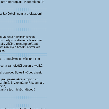
latit a neproplatil. V debatě na FB
a ,tak čekej i nemilá překvapení.
 Valdeka turistická stezka
ost, tedy spíš dřevěná lávka přes
koliv většího rozsahu pořádat.
t zaniklých hrádků a tvrzí, ale
stě.
ízko, upoutávka, co všechno tam
ena za největší posun v kvalitě.
al odpovědět, jestli vůbec zkusit
a jsou pěkné akce a my o nich
 neznámá. Blízko máme Říp, tam ale
tele)
ámit - z technických důvodů