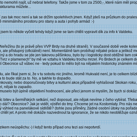
o nemohli najít, už nebral telefony. Takže jsme v tom za 2500,-, které nám měl prop
fakturama můžete...
í zas tak moc není a tak se držím spolehlivch jmen. Když jdeš na průzkum do prales
ě minimálního prostoru pro stany a auta i pohyb armád :-)
jsem to někde vyčetl tehdy když jsme se tam chtěli vypravit dík za info k Valdeku.
 Neřežínu (to je právě přes VVP Brdy na druhé straně). V současné době vede kolem
, ale přístupný (oficiálně) není. Momentálně tam probíhají nějaké práce a jelikož m
čný a do hradu se jde jen takovou pěšinkou, bylo by i logisticky dost obtížné tam co
vrz v plamenech" by mě ve vztahu k Valdeku trochu mrzel. Po Brdech je celkem dos
olí Obecnice už vůbec ne - tedy pokud to mělo být na nějakém historicky známém mí
u, ale říkal jsem si, že v tu sobotu nic jiného, kromě Hukvald není, je to celkem bl
 to bude stát za to. No, a takhle to dopadlo.
valy, nebo doporučovaly bitvy a kulturní akce,případně vyhlašoval Skokan roku, c
l, nějak to zapadlo.
nemuselo být úplně objektivní hodnocení, ale přeci jenom si myslím, že bych si dokáz
víc bitev a šermířských setkání, než doposud, ale nějak nevíme z čeho vybírat. Třeb
 co dál? Obecnice? Jak je vidět, výstřel do tmy. Chceme jet na Kostomlaty. Pro nás
ý výhled na panelákové sídliště? (tohle jsou příměry, žádné osobní útoky na pořada
 chtěl jet. A proto mě dokáže nazvednout ta ignorance, že se nikdo neobtěžuje ozn
zikem neúspěchu:-) I když tento případ onu tezi asi nepotvrdí.