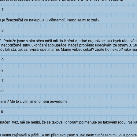
4:7
 je železničář co nakupuje u Větnamců. Nebo se mi to zdá?
3:9
Protože jsme s ním něco měli mít do činění v jedné organizaci, tak bych ráda vědě
é nedodržené sliby, ukončení spolupráce, načež proběhlo ukecávání ze strany J. Sto
tady tak čtu, tak asi vyprší opět marně. Máme vůbec čekat? znáte ho někdo? jaké m
2:0
0:7
5:7
4:0
bem ? Mě to civilní jméno není povědomé.
:6
načení tvrz, mě se nelíbí, že se takovej ignorant pojmenuje po takovém rodu. Ne ka
 velmi zajímavě a ještě 14 dní před akci jsem s Jakubem Stočesem mluvil a potvrzo