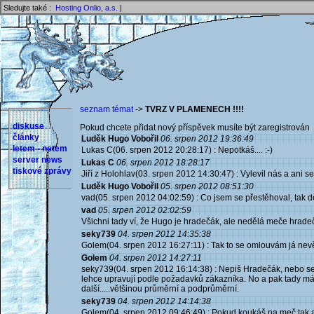
Sledujte také :
Hosting Onlio, a.s.
|
seznam témat
->
TVRZ V PLAMENECH !!!!
diskuse
Pokud chcete přidat nový příspěvek musíte být zaregistrován 
články
Luděk Hugo Vobořil
06. srpen 2012 19:36:49
letem - netem
Lukas C(06. srpen 2012 20:28:17) : Nepotkáš.... :-)
server news
Lukas C
06. srpen 2012 18:28:17
tiskové zprávy
Jiří z Holohlav(03. srpen 2012 14:30:47) : Vylevil nás a ani se 
Luděk Hugo Vobořil
05. srpen 2012 08:51:30
vad(05. srpen 2012 04:02:59) : Co jsem se přestěhoval, tak 
vad
05. srpen 2012 02:02:59
Všichni tady ví, že Hugo je hradečák, ale nedělá meče hrade
seky739
04. srpen 2012 14:35:38
Golem(04. srpen 2012 16:27:11) : Tak to se omlouvám já nevě
Golem
04. srpen 2012 14:27:11
seky739(04. srpen 2012 16:14:38) : Nepiš Hradečák, nebo se do
lehce upravují podle požadavků zákazníka. No a pak tady máme vý
další.....většinou průměrní a podprůměrní.
seky739
04. srpen 2012 14:14:38
Golem(04. srpen 2012 09:46:49) : Pokud koukáš na meč tak an