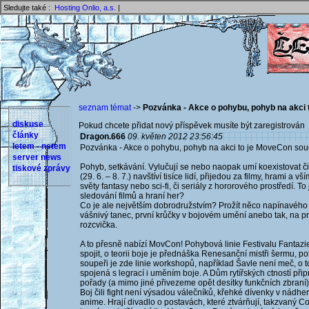
Sledujte také :
Hosting Onlio, a.s.
|
seznam témat
->
Pozvánka - Akce o pohybu, pohyb na akci 
diskuse
Pokud chcete přidat nový příspěvek musíte být zaregistrován 
články
Dragon.666
09. květen 2012 23:56:45
letem - netem
Pozvánka - Akce o pohybu, pohyb na akci to je MoveCon souč
server news
Pohyb, setkávání. Vylučují se nebo naopak umí koexistovat či
tiskové zprávy
(29. 6. – 8. 7.) navštíví tisíce lidí, přijedou za filmy, hrami a 
světy fantasy nebo sci-fi, či seriály z hororového prostředí. T
sledování filmů a hraní her?
Co je ale největším dobrodružstvím? Prožít něco napínavého n
vášnivý tanec, první krůčky v bojovém umění anebo tak, na pr
rozcvička.
A to přesně nabízí MovCon! Pohybová linie Festivalu Fantazi
spojit, o teorii boje je přednáška Renesanční mistři šermu, po
soupeři je zde linie workshopů, například Šavle není meč, o t
spojená s legrací i uměním boje. A Dům rytířských ctností p
pořady (a mimo jiné přivezeme opět desítky funkčních zbraní)
Boj čili fight není výsadou válečníků, křehké dívenky v nádh
anime. Hrají divadlo o postavách, které ztvárňují, takzvaný Co