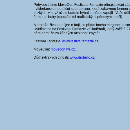
Pohybová linie MoveCon Festivalu Fantazie přináší akční zába
- viktoriánskou pouliční sebeobranu, která zábavnou formou 
blízkých. A když už se budete hýbat, proč nezapojit i Vaše d
formou s bofry (speciálními realistickými pěnovými meči).
A protože život není jen o boji, co přidat trochu elegance a sm
Uvidíme se na Festivalu Fantazie v Chotěboři, který začíná 27
něm nemůže za žádných okolností chybět.
Festival Fantazie:
www.festivalfantazie.cz...
MoveCon:
movecon.wz.cz...
Dům rytířských ctností:
www.drcbrno.cz...