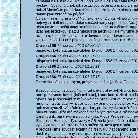
tu máme další nabídku MoveConu. První ucelená série určen
postav – Cosfight, aneb jak sestavit bojovou scénu pro anime 
nabízí MoveCon praktickou dílnu a fakt, že na Animefestu tento p
dokud jsou zbraně na půjčení.
Co vám ještě mohu slíbit? Nu, jako lektor Domu rytířských ct
bojových ateliérů navíc. Jako součást party super lidí pořádají
něco navíc: Taneční dílny od břišního tance po vášnivé tang
úžasnou lektorkou (zlatou medailí se nechlubí, ale my víme s
učitelem, kejklířské a divadelní dovednosti předávané talen
zkrátka co víc říct než přijďte a uvidíte, pardon vlastním těle
Dragon.666
17. červen 2013 01:23:57
příspěvek byl smazán uživatelem Dragon.666 17. červen 201
Dragon.666
17. červen 2013 01:25:03
příspěvek byl smazán uživatelem Dragon.666 17. červen 201
Dragon.666
17. červen 2013 01:26:18
příspěvek byl smazán uživatelem Dragon.666 17. červen 201
Dragon.666
17. červen 2013 01:37:15
Pozvánka - Akce o pohybu, pohyb na akci to je MoveCon souč
Bezpečná akční zábava Není nad smysluplný pohyb a co tepr
není příznivcem tance, jistě uvítá boj, koneckonců život je o 
MoveCon je speciální sekcí velkolepé akce Festival fantazie (28
hrneme na vás zážitky. Z deskové hry přímo do živé bitvy. Může
nehlava kynožit své přátele, pardon, protivníky. A skutečně c
přivezli bofry - úžasné měkčené mečáky z Norska a Německa (n
Steampunk, pára syčí a zločinec kvičí. Proč? Protože mu prá
Sherlocka Holmese. Tyto kurzy v ČR zcela jedinečné, nabídnem
vycházkovou holí. Proti noži i s nožem si otestujeme státi.
A protože jsme součástí týdenního festivalu, nacpaného scifi
deskovými i na tajemných strojích provozovanými, proto vám n