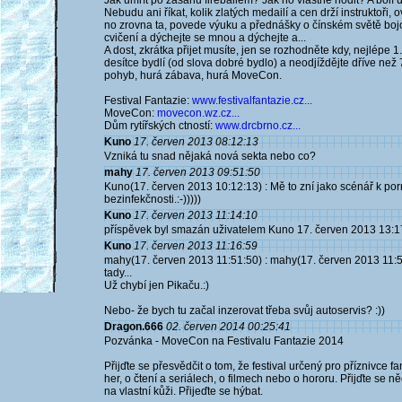
Jak umřít po zásahu fireballem? Jak ho vlastně hodit? A bolí
Nebudu ani říkat, kolik zlatých medailí a cen drží instruktoři
no zrovna ta, povede výuku a přednášky o čínském světě boj
cvičení a dýchejte se mnou a dýchejte a...
A dost, zkrátka přijet musíte, jen se rozhodněte kdy, nejlépe 
desítce bydlí (od slova dobré bydlo) a neodjíždějte dříve než 
pohyb, hurá zábava, hurá MoveCon.
Festival Fantazie:
www.festivalfantazie.cz...
MoveCon:
movecon.wz.cz...
Dům rytířských ctností:
www.drcbrno.cz...
Kuno
17. červen 2013 08:12:13
Vzniká tu snad nějaká nová sekta nebo co?
mahy
17. červen 2013 09:51:50
Kuno(17. červen 2013 10:12:13) : Mě to zní jako scénář k p
bezinfekčnosti.:-)))))
Kuno
17. červen 2013 11:14:10
příspěvek byl smazán uživatelem Kuno 17. červen 2013 13:1
Kuno
17. červen 2013 11:16:59
mahy(17. červen 2013 11:51:50) : mahy(17. červen 2013 11:5
tady...
Už chybí jen Pikaču.:)
Nebo- že bych tu začal inzerovat třeba svůj autoservis? :))
Dragon.666
02. červen 2014 00:25:41
Pozvánka - MoveCon na Festivalu Fantazie 2014
Přijďte se přesvědčit o tom, že festival určený pro příznivce 
her, o čtení a seriálech, o filmech nebo o hororu. Přijďte se
na vlastní kůži. Přijeďte se hýbat.