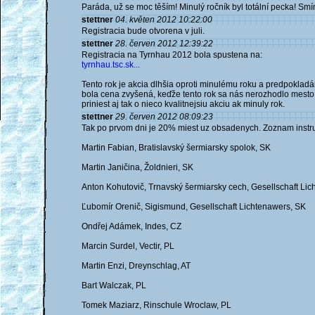
Paráda, už se moc těším! Minulý ročník byl totální pecka! Sm
stettner
04. květen 2012 10:22:00
Registracia bude otvorena v juli.
stettner
28. červen 2012 12:39:22
Registracia na Tyrnhau 2012 bola spustena na:
tyrnhau.tsc.sk...
Tento rok je akcia dlhšia oproti minulému roku a predpokladám
bola cena zvyšená, keďže tento rok sa nás nerozhodlo mesto 
priniest aj tak o nieco kvalitnejsiu akciu ak minuly rok.
stettner
29. červen 2012 08:09:23
Tak po prvom dni je 20% miest uz obsadenych. Zoznam instru
Martin Fabian, Bratislavský šermiarsky spolok, SK
Martin Janičina, Žoldnieri, SK
Anton Kohutovič, Trnavský šermiarsky cech, Gesellschaft Lic
Ľubomír Orenič, Sigismund, Gesellschaft Lichtenawers, SK
Ondřej Adámek, Indes, CZ
Marcin Surdel, Vectir, PL
Martin Enzi, Dreynschlag, AT
Bart Walczak, PL
Tomek Maziarz, Rinschule Wroclaw, PL