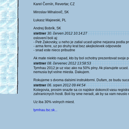
Karel Černín, Revertar, CZ
Miroslav Mihalovič, SK
Łukasz Majewski, PL
Andrej Bobrík, SK
stettner
30. červen 2012 10:14:27
oslovení boli aj:
- Petr Zakovsky, u neho je zatial ucast uplne nejasna podla p
- arma ferre, uz po druhy krat bez akejkolevek odpovede
- snad este nieco pribudne
Ak mate niekto napad, kto by bol ochotny prezentovat svoje p
stettner
08. červenec 2012 13:58:53
Tyrnhau 2012 je uz viac ako na 50% plny. Ak planujete ucast. 
nemusia byt volne miesta. Dakujem.
Rokujeme s dvoma dalsimi instruktormi. Dufam, ze budu suc
stettner
06. srpen 2012 09:44:54
Kolegovia, prosim snazte sa co najskor dokoncit vasu registr
zahranicnych hosti. Boli by sme neradi, ak by sa vam neuslo 
Uz iba 30% volnych miest.
tyrnhau.tsc.sk...