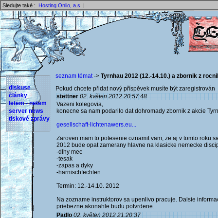
Sledujte také :
Hosting Onlio, a.s.
|
seznam témat
->
Tyrnhau 2012 (12.-14.10.) a zbornik z rocn
diskuse
Pokud chcete přidat nový příspěvek musíte být zaregistrován 
články
stettner
02. květen 2012 20:57:48
letem - netem
Vazeni kolegovia,
server news
konecne sa nam podarilo dat dohromady zbornik z akcie Tyr
tiskové zprávy
gesellschaft-lichtenawers.eu...
Zaroven mam to potesenie oznamit vam, ze aj v tomto roku s
2012 bude opat zamerany hlavne na klasicke nemecke discip
-dlhy mec
-tesak
-zapas a dyky
-harnischfechten
Termin: 12.-14.10. 2012
Na zozname instruktorov sa upenlivo pracuje. Dalsie inform
priebezne akonahle budu potvrdene.
Padlo
02. květen 2012 21:20:37