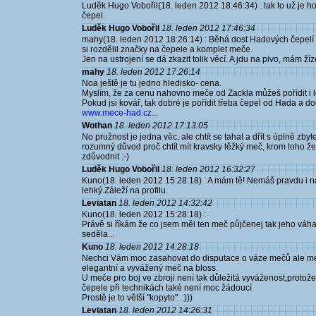
Luděk Hugo Vobořil(18. leden 2012 18:46:34) : tak to už je h
čepel.
Luděk Hugo Vobořil
18. leden 2012 17:46:34
mahy(18. leden 2012 18:26:14) : Běhá dost Hadových čepelí c
si rozdělil značky na čepele a komplet meče.
Jen na ustrojení se dá zkazit tolik věcí. A jdu na pivo, mám ží
mahy
18. leden 2012 17:26:14
Noa ještě je tu jedno hledisko- cena.
Myslím, že za cenu nahovno meče od Zackla můžeš pořídit i l
Pokud jsi kovář, tak dobré je pořídit třeba čepel od Hada a do
www.mece-had.cz...
Wothan
18. leden 2012 17:13:05
No pružnost je jedna věc, ale chtít se tahat a dřít s úplně z
rozumný důvod proč chtít mít kravsky těžký meč, krom toho že
zdůvodnit :-)
Luděk Hugo Vobořil
18. leden 2012 16:32:27
Kuno(18. leden 2012 15:28:18) : A mám tě! Nemáš pravdu i n
lehký.Záleží na profilu.
Leviatan
18. leden 2012 14:32:42
Kuno(18. leden 2012 15:28:18) :
Právě si říkám že co jsem měl ten meč půjčenej tak jeho váha 
seděla...
Kuno
18. leden 2012 14:28:18
Nechci Vám moc zasahovat do disputace o váze mečů ale meč
elegantní a vyvážený meč na bloss.
U meče pro boj ve zbroji není tak důležitá vyváženost,protož
čepele při technikách také není moc žádoucí.
Prostě je to větší "kopyto". :)))
Leviatan
18. leden 2012 14:26:31