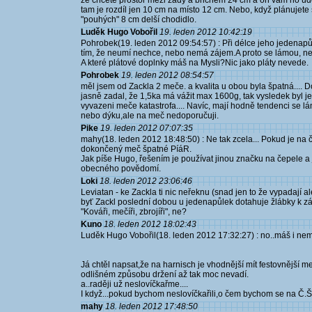
že chcete prostor mezi zády a břichem 24 cm a on vám ho ud
tam je rozdíl jen 10 cm na místo 12 cm. Nebo, když plánujete 
"pouhých" 8 cm delší chodidlo.
Luděk Hugo Vobořil
19. leden 2012 10:42:19
Pohrobek(19. leden 2012 09:54:57) : Při délce jeho jedenapůl
tím, že neumí nechce, nebo nemá zájem.A proto se lámou, nen
A které plátové doplnky máš na Mysli?Nic jako pláty nevede.
Pohrobek
19. leden 2012 08:54:57
měl jsem od Zackla 2 meče. a kvalita u obou byla špatná.... D
jasně zadal, že 1,5ka má vážit max 1600g, tak vysledek byl j
vyvazeni meče katastrofa.... Navíc, mají hodně tendenci se l
nebo dýku,ale na meč nedoporučuji.
Pike
19. leden 2012 07:07:35
mahy(18. leden 2012 18:48:50) : Ne tak zcela... Pokud je na
dokončený meč špatné PíáR.
Jak píše Hugo, řešením je používat jinou značku na čepele a 
obecného povědomí.
Loki
18. leden 2012 23:06:46
Leviatan - ke Zackla ti nic neřeknu (snad jen to že vypadají 
byť Zackl poslední dobou u jedenapůlek dotahuje žlábky k zášt
"Kováři, mečíři, zbrojíři", ne?
Kuno
18. leden 2012 18:02:43
Luděk Hugo Vobořil(18. leden 2012 17:32:27) : no..máš i nemá
Já chtěl napsat,že na harnisch je vhodnější mít festovnější 
odlišném způsobu držení až tak moc nevadí.
a..raději už neslovíčkařme....
I když...pokud bychom neslovíčkařili,o čem bychom se na Č.Šer
mahy
18. leden 2012 17:48:50