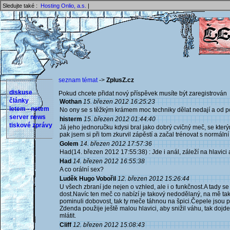
Sledujte také :
Hosting Onlio, a.s.
|
seznam témat
->
ZplusZ.cz
diskuse
Pokud chcete přidat nový příspěvek musíte být zaregistrován 
články
Wothan
15. březen 2012 16:25:23
letem - netem
No ony se s těžkým krámem moc techniky dělat nedají a od po
server news
histerm
15. březen 2012 01:44:40
tiskové zprávy
Já jeho jednoručku kdysi bral jako dobrý cvičný meč, se kterým 
pak jsem si při tom zkurvil zápěstí a začal trénovat s normáln
Golem
14. březen 2012 17:57:36
Had(14. březen 2012 17:55:38) : Jde i anál, záleží na hlavic
Had
14. březen 2012 16:55:38
A co orální sex?
Luděk Hugo Vobořil
12. březen 2012 15:26:44
U všech zbraní jde nejen o vzhled, ale i o funkčnost.A tady s
dost.Navíc ten meč co nabízí je takový nedodělaný, na mě tak
pominuli dobovost, tak ty meče táhnou na špici.Čepele jsou p
Zdenda použije ještě malou hlavici, aby snižil váhu, tak dojde 
mlátit.
Cliff
12. březen 2012 15:08:43