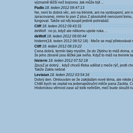
významě těžší než bojovou ,tak může být ...
Padlo
18. leden 2012 09:47:13
Ne, není to dobrá věc, ani na trénink, ani na vystoupení, ani
zpracovanej, mimo to pan Z plus Z absolutně nerozumí tomu, 
fungovat. Takže od něj koupit jedině pohrabáč.
Cliff
18. leden 2012 09:43:31
deWolf : no jo, když ale někomu ujede ruka ...
deWolf
18. leden 2012 09:00:44
histerm(18. leden 2012 08:52:18) : Meče se mají překovávat na
Cliff
18. leden 2012 08:19:22
Cena dobrá, termín taky myslím, že do 2týdnu to máš doma, 
že jeho zbraně jsou těžké jak sviňa. Když to máš na trenink ta
histerm
18. leden 2012 07:52:18
ZpusZ je dobrý... když chceš třeba udělat z meče rýč, jestli ch
Takže Zakla nebrat
Leviatan
18. leden 2012 03:54:16
Dobrý den. Omlouvám se že zakládám nové téma, ale nikde j
Chtěl bych se zeptat na jedenapůlruční měče pana Zackla. Ce
Historickou věrnost zase až tolik neřeším, meč bude sloužit n