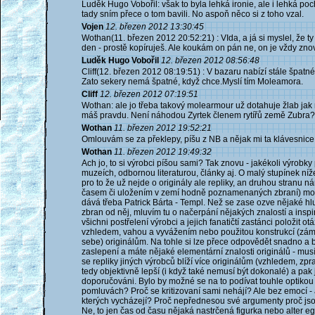
Luděk Hugo Vobořil: však to byla lehká ironie, ale i lehká poc
tady sním přece o tom bavili. No aspoň něco si z toho vzal.
Vojen
12. březen 2012 13:30:45
Wothan(11. březen 2012 20:52:21) : VIda, a já si myslel, že ty
den - prostě kopíruješ. Ale koukám on pán ne, on je vždy znovu
Luděk Hugo Vobořil
12. březen 2012 08:56:48
Cliff(12. březen 2012 08:19:51) : V bazaru nabízí stále špatné 
Zato sekery nemá špatné, když chce.Myslí tím Moleamora.
Cliff
12. březen 2012 07:19:51
Wothan: ale jo třeba takový molearmour už dotahuje žlab jak m
máš pravdu. Není náhodou Zyrtek členem rytířů země Zubra?
Wothan
11. březen 2012 19:52:21
Omlouvám se za překlepy, píšu z NB a nějak mi ta klávesnice 
Wothan
11. březen 2012 19:49:32
Ach jo, to si výrobci píšou sami? Tak znovu - jakékoli výrobky
muzeích, odbornou literaturou, články aj. O malý stupínek níž
pro to že už nejde o originály ale repliky, an druhou stranu n
časem či uložením v zemí hodně poznamenaných zbraní) moh
dává třeba Patrick Bárta - Templ. Než se zase ozve nějaké hl
zbran od něj, mluvím tu o načerpání nějakých znalostí a inspir
všichni postřelení výrobci a jejich fanatičtí zastánci položit 
vzhledem, vahou a vyvážením nebo použitou konstrukcí (zámě
sebe) originálům. Na tohle si lze přece odpovědět snadno a
zaslepení a máte nějaké elementární znalosti originálů - musíte
se repliky jiných výrobců blíží více originálům (vzhledem, zpr
tedy objektivně lepší (i když také nemusí být dokonalé) a pak j
doporučováni. Bylo by možné se na to podívat touhle optikou 
pomluvách? Proč se kritizovaní sami nehájí? Ale bez emocí -
kterých vycházejí? Proč nepřednesou své argumenty proč jsou 
Ne, to jen čas od času nějaká nastrčená figurka nebo alter ego 