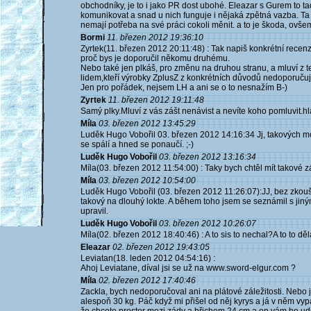
obchodníky, je to i jako PR dost ubohé. Eleazar s Gurem to tad
komunikovat a snad u nich funguje i nějaká zpětná vazba. Ta 
nemají potřeba na své práci cokoli měnit. a to je škoda, ovšem
Bormi
11. březen 2012 19:36:10
Zyrtek(11. březen 2012 20:11:48) : Tak napiš konkrétní recen
proč bys je doporučil někomu druhému.
Nebo také jen plkáš, pro změnu na druhou stranu, a mluví z t
lidem,kteří výrobky ZplusZ z konkrétních důvodů nedoporučuj
Jen pro pořádek, nejsem LH a ani se o to nesnažím B-)
Zyrtek
11. březen 2012 19:11:48
Samý plky.Mluví z vás zášt nenávist a nevíte koho pomluvit.hl
Míla
03. březen 2012 13:45:29
Luděk Hugo Vobořil 03. březen 2012 14:16:34 Jj, takových moc
se spálí a hned se ponaučí. ;-)
Luděk Hugo Vobořil
03. březen 2012 13:16:34
Míla(03. březen 2012 11:54:00) : Taky bych chtěl mít takové záka
Míla
03. březen 2012 10:54:00
Luděk Hugo Vobořil (03. březen 2012 11:26:07):JJ, bez zkoušení
takový na dlouhý lokte. A během toho jsem se seznámil s jin
upravil.
Luděk Hugo Vobořil
03. březen 2012 10:26:07
Míla(02. březen 2012 18:40:46) : A to sis to nechal?A to to dě
Eleazar
02. březen 2012 19:43:05
Leviatan(18. leden 2012 04:54:16) :
Ahoj Leviatane, díval jsi se už na www.sword-elgur.com ?
Míla
02. březen 2012 17:40:46
Zackla, bych nedoporučoval ani na plátové záležitosti. Nebo j
alespoň 30 kg. Páč když mi přišel od něj kyrys a já v něm vyp