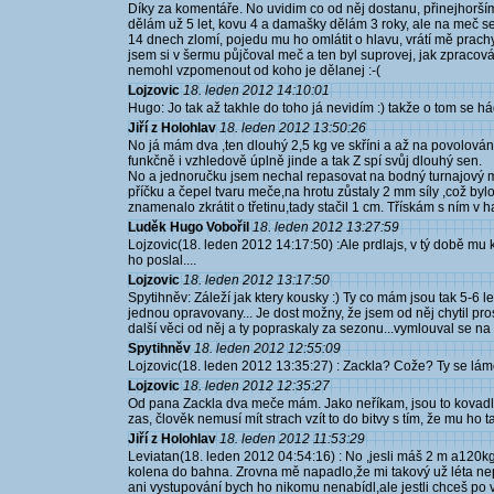
Díky za komentáře. No uvidim co od něj dostanu, přinejhorším
dělám už 5 let, kovu 4 a damašky dělám 3 roky, ale na meč se
14 dnech zlomí, pojedu mu ho omlátit o hlavu, vrátí mě prach
jsem si v šermu půjčoval meč a ten byl suprovej, jak zpracován
nemohl vzpomenout od koho je dělanej :-(
Lojzovic
18. leden 2012 14:10:01
Hugo: Jo tak až takhle do toho já nevidím :) takže o tom se h
Jiří z Holohlav
18. leden 2012 13:50:26
No já mám dva ,ten dlouhý 2,5 kg ve skříni a až na povolování
funkčně i vzhledově úplně jinde a tak Z spí svůj dlouhý sen.
No a jednoručku jsem nechal repasovat na bodný turnajový 
příčku a čepel tvaru meče,na hrotu zůstaly 2 mm síly ,což by
znamenalo zkrátit o třetinu,tady stačil 1 cm. Třískám s ním v hard
Luděk Hugo Vobořil
18. leden 2012 13:27:59
Lojzovic(18. leden 2012 14:17:50) :Ale prdlajs, v tý době mu ka
ho poslal....
Lojzovic
18. leden 2012 13:17:50
Spytihněv: Záleží jak ktery kousky :) Ty co mám jsou tak 5-6 let 
jednou opravovany... Je dost možny, že jsem od něj chytil pro
další věci od něj a ty popraskaly za sezonu...vymlouval se n
Spytihněv
18. leden 2012 12:55:09
Lojzovic(18. leden 2012 13:35:27) : Zackla? Cože? Ty se lám
Lojzovic
18. leden 2012 12:35:27
Od pana Zackla dva meče mám. Jako neříkam, jsou to kovadliny
zas, člověk nemusí mít strach vzít to do bitvy s tím, že mu ho 
Jiří z Holohlav
18. leden 2012 11:53:29
Leviatan(18. leden 2012 04:54:16) : No ,jesli máš 2 m a120kg,
kolena do bahna. Zrovna mě napadlo,že mi takový už léta nep
ani vystupování bych ho nikomu nenabídl,ale jestli chceš po