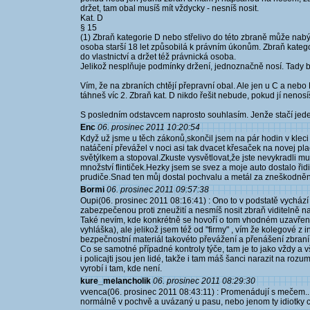
držet, tam obal musíš mít vždycky - nesníš nosit.
Kat. D
§ 15
(1) Zbraň kategorie D nebo střelivo do této zbraně může nabý
osoba starší 18 let způsobilá k právním úkonům. Zbraň kateg
do vlastnictví a držet též právnická osoba.
Jelikož nesplňuje podmínky držení, jednoznačně nosí. Tady b
Vím, že na zbraních chtějí přepravní obal. Ale jen u C a neb
táhneš víc 2. Zbraň kat. D nikdo řešit nebude, pokud jí nenosíš
S posledním odstavcem naprosto souhlasím. Jenže stačí jeden bl
Enc
06. prosinec 2011 10:20:54
Když už jsme u těch zákonů,skončil jsem na pár hodin v klec
natáčení převážel v noci asi tak dvacet křesaček na novej plac
světýlkem a stopoval.Zkuste vysvětlovat,že jste nevykradli
množství flintiček.Hezky jsem se svez a moje auto dostalo řidi
prudiče.Snad ten můj dostal pochvalu a metál za zneškodnění 
Bormi
06. prosinec 2011 09:57:38
Oupi(06. prosinec 2011 08:16:41) : Ono to v podstatě vychází
zabezpečenou proti zneužití a nesmíš nosit zbraň viditelně n
Také nevím, kde konkrétně se hovoří o tom vhodném uzavřen
vyhláška), ale jelikož jsem též od "firmy" , vím že kolegové z 
bezpečnostní materiál takovéto převážení a přenášení zbraní
Co se samotné případné kontroly týče, tam je to jako vždy a 
i policajti jsou jen lidé, takže i tam máš šanci narazit na ro
vyrobí i tam, kde není.
kure_melancholik
06. prosinec 2011 08:29:30
vvenca(06. prosinec 2011 08:43:11) : Promenádují s mečem..
normálně v pochvě a uvázaný u pasu, nebo jenom ty idiotky 