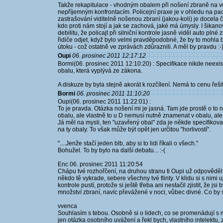
Takže rekapitulace - vhodným obalem při nošení zbraně na
nepříjemným konfrontacím. Policejní praxe je v ohledu na pa
zastrašování viditelně nošenou zbraní (jakou-koli) je docela č
kdo proti nám stojí a jak se zachová, jaké má úmysly. I šikanov
debilitu, že policajt při silniční kontrole jasně viděl auto pl
řidiče odjet, když bylo velmi pravděpodobné, že by to mohla 
útoku - což ostatně ve zprávách zdůraznili. A měl by pravdu :-)
Oupi
06. prosinec 2011 12:17:12
Bormi(06. prosinec 2011 12:10:20) : Specifikace nikde neexi
obalu, která vyplývá ze zákona.
A diskuze by byla stejně akorát k rozčílení. Nemá to cenu řešit
Bormi
06. prosinec 2011 11:10:20
Oupi(06. prosinec 2011 11:22:01) :
To je pravda. Otázka nošení mi je jasná. Tam jde prostě o to n
obalu, ale vlastně to u D nemusí nutně znamenat v obalu, ale 
Já měl na mysli, ten "uzavřený obal" zda je někde specifikova
na ty obaly. To však může být opět jen určitou "horlivostí".
"....Jenže stačí jeden blb, aby si to lidi říkali o všech."
Bohužel. To by bylo na další debatu... :-(
Enc 06. prosinec 2011 11:20:54
Chápu tvé rozhořčení, na druhou stranu ti Oupi už odpověděl, 
někdo tě vykrade, sebere všechny tvé flinty. V klidu si s nimi ují
kontrole pustí, protože si ještě třeba ani nestačil zjistit, že jsi
množství zbraní, navíc převážené v noci, vůbec divné. Co by s
vvenca
Souhlasím s tebou. Osobně si o lidech, co se promenádují s m
jen otázka osobního uvážení a řekl bych, vlastního intelektu