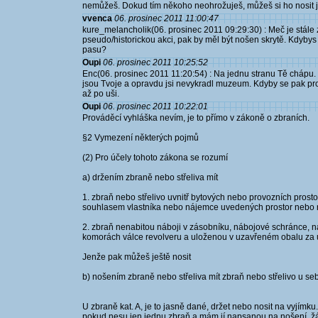
nemůžeš. Dokud tím někoho neohrožuješ, můžeš si ho nosit j
vvenca
06. prosinec 2011 11:00:47
kure_melancholik(06. prosinec 2011 09:29:30) : Meč je stále
pseudo/historickou akci, pak by měl být nošen skrytě. Kdybys mě
pasu?
Oupi
06. prosinec 2011 10:25:52
Enc(06. prosinec 2011 11:20:54) : Na jednu stranu Tě chápu.
jsou Tvoje a opravdu jsi nevykradl muzeum. Kdyby se pak prov
až po uši.
Oupi
06. prosinec 2011 10:22:01
Prováděcí vyhláška nevím, je to přímo v zákoně o zbraních.
§2 Vymezení některých pojmů
(2) Pro účely tohoto zákona se rozumí
a) držením zbraně nebo střeliva mít
1. zbraň nebo střelivo uvnitř bytových nebo provozních prost
souhlasem vlastníka nebo nájemce uvedených prostor nebo n
2. zbraň nenabitou náboji v zásobníku, nábojové schránce,
komorách válce revolveru a uloženou v uzavřeném obalu za ú
Jenže pak můžeš ještě nosit
b) nošením zbraně nebo střeliva mít zbraň nebo střelivo u s
U zbraně kat. A, je to jasně dané, držet nebo nosit na vyjímku
pokud nesu jen jednu zbraň a mám jí napsanou na nošení, žá