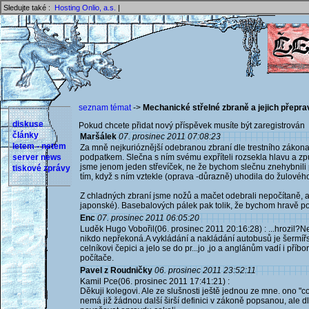
Sledujte také :
Hosting Onlio, a.s.
|
seznam témat
->
Mechanické střelné zbraně a jejich přepr
diskuse
Pokud chcete přidat nový příspěvek musíte být zaregistrován 
články
Maršálek
07. prosinec 2011 07:08:23
letem - netem
Za mně nejkurióznější odebranou zbraní dle trestního zákon
server news
podpatkem. Slečna s ním svému expříteli rozsekla hlavu a zp
jsme jenom jeden střevíček, ne že bychom slečnu znehybnili 
tiskové zprávy
tím, když s ním vztekle (oprava -důrazně) uhodila do žulového
Z chladných zbraní jsme nožů a mačet odebrali nepočítaně, a
japonské). Basebalových pálek pak tolik, že bychom hravě posta
Enc
07. prosinec 2011 06:05:20
Luděk Hugo Vobořil(06. prosinec 2011 20:16:28) : ...hrozil?Ne,
nikdo nepřekoná.A vykládání a nakládání autobusů je šermířs
celníkovi čepici a jelo se do pr...jo ,jo a anglánům vadí i př
počítače.
Pavel z Roudničky
06. prosinec 2011 23:52:11
Kamil Pce(06. prosinec 2011 17:41:21) :
Děkuji kolegovi. Ale ze slušnosti ještě jednou ze mne. ono "cok
nemá již žádnou další širší definici v zákoně popsanou, ale dl