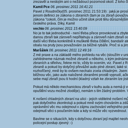
zrezavěl a nestojím ani o nežádoucí pozornost okolí. Z toho č
Kamil Pce
06. prosinec 2011 16:41:21
Pavel z Roudničky(05. prosinec 2011 21:53:19) : jaká je pros
jenom definici ze zákona o zbraních (tam je za zbraň považová
zákona "cokoli, čím je možno učinit útok proti tělu důraznější
českého práva. Díky, Kamil
vechio
06. prosinec 2011 15:40:09
No je to tak jednoduché - není třeba přece provokovat a zby
danou zbraň tak zároveň nepřitahuju a zároveň nám zbraň oc
další věci třeba konkrétně k mušketě třeba čištění, bandalír at
obalu na pruty jsou považováni za běžné rybáře. Proč si a j
Maršálek
06. prosinec 2011 12:49:16
Z mé praxe a na základě mého pohledu na věc (sloužím v uni
zahlédneme náznak možné zbraně u někoho, s kým jednáme. R
zbraních a střelivu, řekne mi to, vždy to ocením, viz. Pavel z
zbraně a pokud by dotyčný převážel auto plné zbraní, také si
rozhořčený, mně by to ovšem nechalo zcela chladným. Jsem hlo
běžnou věc, jako auto naložené zbraněmi prostě vyprudí, ačk
sebe mají zbraň jsou ti hodní (kladný vztah ke zbraním lze jist
Pokud má někdo mechanickou zbraň v kufru auta a nemá-ji vid
opuštění vozu možné zloděje), nemám s tím žádný problém.
K nošení chladných zbraní na ulici - jejich viditelné nošení
pak dotyčného zkontroluji a pokud mně svým chováním a zd
oprávnění věc mu odejmout v zájmu zachování veřejného poř
odejmutí věci s poučením kde a kdy si může věc vyzvednout.
Bavíme se o situacích, kdy s dotyčnou zbraní její majitel ne
policejní postup zjevný :-)