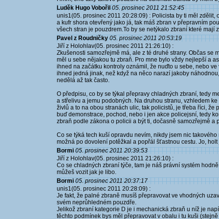
Luděk Hugo Vobořil
05. prosinec 2011 21:52:45
unis1(05. prosinec 2011 20:28:09) : Policista by ti měl zděli
a kufr shora otevřený jako já, tak máš zbran v přepravním pouz
všech stran je pouzdrem.To by se netýkalo zbraní které mají
Pavel z Roudničky
05. prosinec 2011 20:53:19
Jiří z Holohlav(05. prosinec 2011 21:26:10) :
Zkušenosti samozřejmě má, ale z té druhé strany. Občas se mi
měl u sebe nějakou tu zbraň. Pro mne bylo vždy nejlepší a a
ihned na začátku kontroly oznámil, že nuďto u sebe, nebo ve
ihned jedná jinak, než když na něco narazí jakoby náhodnou, t
nedělá až tak často.
O předpisu, co by se týkal přepravy chladných zbraní, tedy m
a střelivu a jemu podobných. Na druhou stranu, vzhledem ke t
živlů a to na obou stranách ulic, tak policistů, je třeba říci, ž
buď demonstrace, pochod, nebo i jen akce policejsní, tedy k
zbraň podle zákona o policii a být ti, dočasně samozřejmě a
Co se týká tech kuší opravdu nevím, nikdy jsem nic takového n
možná po dovolení potěžkal a popřál šťastnou cestu. Jo, holt j
Bormi
05. prosinec 2011 20:39:53
Jiří z Holohlav(05. prosinec 2011 21:26:10) :
Co se chladných zbraní týče, tam je náš právní systém hodně
můžeš vozit jak je libo.
Bormi
05. prosinec 2011 20:37:17
unis1(05. prosinec 2011 20:28:09) :
Je fakt, že palné zbraně musíš přepravovat ve vhodných uza
svém neprůhledném pouzdře.
Jelikož zbraní kategorie D je i mechanická zbraň u níž je nap
těchto podmínek bys měl přepravovat v obalu i tu kuši (stejně