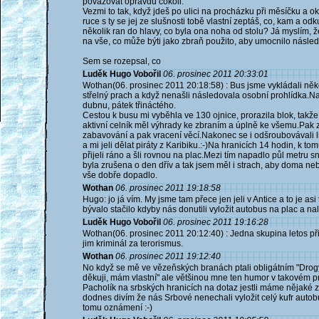
považovat opravdu cokoli.
Vezmi to tak, když jdeš po ulici na procházku při měsíčku a 
ruce s ty se jej ze slušnosti tobě vlastní zeptáš, co, kam a odk
několik ran do hlavy, co byla ona noha od stolu? Já myslím, ž
na vše, co může býti jako zbraň použito, aby umocnilo násl
Sem se rozepsal, co
Luděk Hugo Vobořil
06. prosinec 2011 20:33:01
Wothan(06. prosinec 2011 20:18:58) : Bus jsme vykládali někol
střelný prach a když nenašli následovala osobní prohlídka.N
dubnu, pátek třináctého.
Cestou k busu mi vyběhla ve 130 ojnice, prorazila blok, takž
aktivní celník měl výhrady ke zbraním a úplně ke všemu.Pak z
zabavování a pak vracení věcí.Nakonec se i odšroubovávali li
a mi jeli dělat piráty z Karibiku.:-)Na hranicích 14 hodin, k to
přijeli ráno a šli rovnou na plac.Mezi tím napadlo půl metru s
byla zrušena o den dřív a tak jsem měl i strach, aby doma neby
vše dobře dopadlo.
Wothan
06. prosinec 2011 19:18:58
Hugo: jo já vím. My jsme tam přece jen jeli v Antice a to je as
bývalo stačilo kdyby nás donutili vyložit autobus na plac a nal
Luděk Hugo Vobořil
06. prosinec 2011 19:16:28
Wothan(06. prosinec 2011 20:12:40) : Jedna skupina letos při
jim kriminál za terorismus.
Wothan
06. prosinec 2011 19:12:40
No když se mě ve vězeňských branách ptali obligátním "Drogy,
děkuji, mám vlastní" ale většinou mne ten humor v takovém p
Pacholík na srbských hranicích na dotaz jestli máme nějaké 
dodnes divím že nás Srbové nenechali vyložit celý kufr autob
tomu oznámení :-)