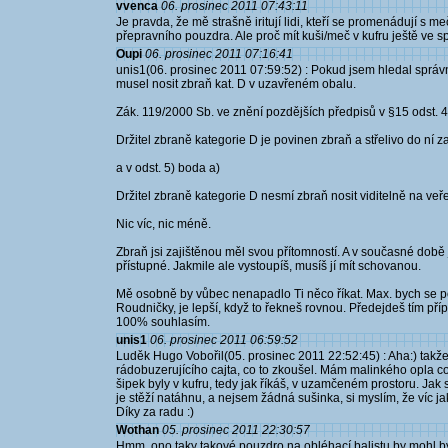
vvenca
06. prosinec 2011 07:43:11
Je pravda, že mě strašně iritují lidi, kteří se promenádují s m
přepravního pouzdra. Ale proč mít kuši/meč v kufru ještě ve 
Oupi
06. prosinec 2011 07:16:41
unis1(06. prosinec 2011 07:59:52) : Pokud jsem hledal správ
musel nosit zbraň kat. D v uzavřeném obalu.
Zák. 119/2000 Sb. ve znění pozdějších předpisů v §15 odst. 4)
Držitel zbraně kategorie D je povinen zbraň a střelivo do ní za
a v odst. 5) boda a)
Držitel zbraně kategorie D nesmí zbraň nosit viditelně na veř
Nic víc, nic méně.
Zbraň jsi zajištěnou měl svou přítomností. A v současné době 
přístupné. Jakmile ale vystoupíš, musíš jí mít schovanou.
Mě osobně by vůbec nenapadlo Ti něco říkat. Max. bych se podí
Roudničky, je lepší, když to řekneš rovnou. Předejdeš tím p
100% souhlasím.
unis1
06. prosinec 2011 06:59:52
Luděk Hugo Vobořil(05. prosinec 2011 22:52:45) : Aha:) takže 
rádobuzerujícího cajta, co to zkoušel. Mám malinkého opla co
šipek byly v kufru, tedy jak říkáš, v uzamčeném prostoru. Jak 
je stěží natáhnu, a nejsem žádná sušinka, si myslím, že víc ja
Díky za radu :)
Wothan
05. prosinec 2011 22:30:57
Hmm, ono taky takové pouzdro na obléhací balistu by mohl bý