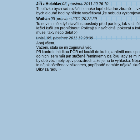
Jiří z Holohlav
05. prosinec 2011 20:26:10
Tu otázku bych rád rozšířil i o naše tupé chladné zbraně .....
bych dlouhé hodiny někde vysvětloval ,že nebudu vyzbrojovat
Wothan
05. prosinec 2011 20:22:59
To nevím, mě když stavěli naposledy před pár lety, tak si ch
ležící kuši jen prohlídnout. Policajt si navíc chtěl pokecat a
musej taky něco dělat :-)
unis1
05. prosinec 2011 19:28:09
Ahoj všem.
Vážení, stala se mi zajímavá věc.
Při kontrole hlídkou PČR mi koukli do kufru, zahlédli mou spor
do nich jsem měl jen stažené řemínkem v balíčku, aby se mi ne
by obě věci měly být v pouzdrech a že je na to vyhláška. Nějak 
to nějak ošetřeno v zákonech, popřípadě nemáte nějaké zkuš
Díky za radu :)