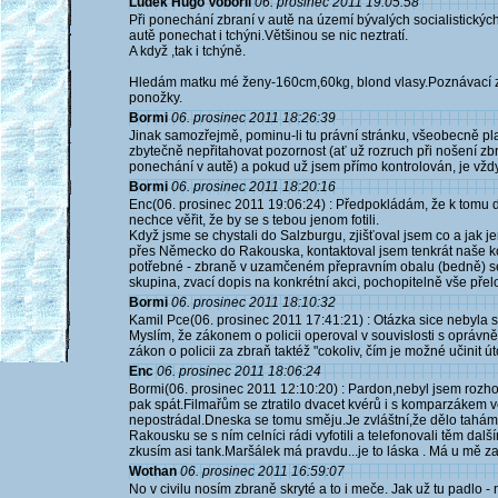
Luděk Hugo Vobořil
06. prosinec 2011 19:05:58
Při ponechání zbraní v autě na území bývalých socialistických
autě ponechat i tchýni.Většinou se nic neztratí.
A když ,tak i tchýně.
Hledám matku mé ženy-160cm,60kg, blond vlasy.Poznávací 
ponožky.
Bormi
06. prosinec 2011 18:26:39
Jinak samozřejmě, pominu-li tu právní stránku, všeobecně pla
zbytečně nepřitahovat pozornost (ať už rozruch při nošení zb
ponechání v autě) a pokud už jsem přímo kontrolován, je vžd
Bormi
06. prosinec 2011 18:20:16
Enc(06. prosinec 2011 19:06:24) : Předpokládám, že k tomu 
nechce věřit, že by se s tebou jenom fotili.
Když jsme se chystali do Salzburgu, zjišťoval jsem co a jak je
přes Německo do Rakouska, kontaktoval jsem tenkrát naše konzu
potřebné - zbraně v uzamčeném přepravním obalu (bedně) s
skupina, zvací dopis na konkrétní akci, pochopitelně vše pře
Bormi
06. prosinec 2011 18:10:32
Kamil Pce(06. prosinec 2011 17:41:21) : Otázka sice nebyla 
Myslím, že zákonem o policii operoval v souvislosti s oprávně
zákon o policii za zbraň taktéž "cokoliv, čím je možné učinit út
Enc
06. prosinec 2011 18:06:24
Bormi(06. prosinec 2011 12:10:20) : Pardon,nebyl jsem rozho
pak spát.Filmařům se ztratilo dvacet kvérů i s komparzákem v
nepostrádal.Dneska se tomu směju.Je zvláštní,že dělo tahám
Rakousku se s ním celníci rádi vyfotili a telefonovali těm dalš
zkusím asi tank.Maršálek má pravdu...je to láska . Má u mě za
Wothan
06. prosinec 2011 16:59:07
No v civilu nosím zbraně skryté a to i meče. Jak už tu padlo 