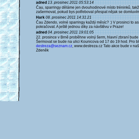
adned
13. prosinec 2011 05:53:14
Čau, sparringy děláme jen dvouhodinové místo tréninků, takž
zašermovat, pokud bys potřeboval přespat nějak se domluvím
Hark
08. prosinec 2011 14:31:21
Čau Zdendo, volné sparringy každý měsíc? :) V prosinci to as
pokračovat. A ještě jednou díky za návštěvu v Praze!
adned
04. prosinec 2011 19:01:05
22. prosince v Brně proběhne volný šerm, hlavní zbraní bude ra
Šermovat se bude na ulici Kounicova od 17 do 19 hod. Pro bli
destreza@seznam.cz
, www.destreza.cz Tato akce bude v naš
Zdeněk