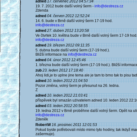
adned
17. červenec 2012 04:57:34
19. 7. 2012 bude další volný šerm -
info@destreza.cz
Zdenda
adned
04. červen 2012 12:52:24
14. 6. bude v Brně další volný šerm 17-19 hod.
info@destreza.cz
adned
27. duben 2012 13:20:58
Ve čtvrtek 10. května bude v Brně další volný šerm 17-19 hod
info@destreza.cz
adned
19. březen 2012 09:11:35
5. dubna bude další volný šerm (17-19 hod.).
Bližší informace na
info@destreza.cz
adned
04. únor 2012 12:45:46
1. března bude další volný šerm (17-19 hod.). Bližší informa
zub
23. leden 2012 17:18:40
Ahoj lidi,je to uplne jine tema ale je tam to brno tak to pisu ta
adned
10. leden 2012 21:04:50
Pozor změna, volný šerm je přesunut na 26. ledna.
Z
adned
10. leden 2012 21:03:41
příspěvek byl smazán użivatelem adned 10. leden 2012 22:1
adned
03. leden 2012 20:58:55
19. ledna 2012 v Brně proběhne další volný šerm. Opět na uli
info@destreza.cz
Zdeněk
RobertW
16. prosinec 2011 12:01:53
Pokud byste potřebovali místo mimo tyto hodiny, tak ikdyž ma
zašermuje).