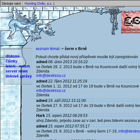
Sledujte také :
Hosting Onlio, a.s.
|
seznam témat
->
šerm v Brně
diskuse
Pokud chcete přidat nový příspěvek musíte být zaregistrován 
články
adned
08. únor 2013 10:16:22
letem - netem
ve čtvrtek 28. 2. 2013 bude v Brně na Kounicové další volný 
server news
Zdenda
info@destreza.cz
tiskové zprávy
adned
22. říjen 2012 11:25:19
ve čtvrtek 1. 11. 2012 od 17 do 19 bude v Brně na Kounicové 
info@destreza.cz
Zdenda
adned
19. září 2012 15:11:00
ve čtvrtek 27. 9. 2012 od 17 do 19 bude v Brně další volný še
Zdenda
Hark
15. srpen 2012 08:29:53
ahoj Zdendo, prijedu zase az v zari, ted pres bitevni sezonu j
adned
15. srpen 2012 07:55:17
ve čtvrtek 23. 8. 2012 v Brně - volný šerm 17-19,
info@destre
Zdeněk