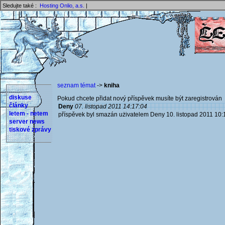
Sledujte také :
Hosting Onlio, a.s.
|
seznam témat
->
kniha
diskuse
Pokud chcete přidat nový příspěvek musíte být zaregistrován 
články
Deny
07. listopad 2011 14:17:04
letem - netem
příspěvek byl smazán użivatelem Deny 10. listopad 2011 10:
server news
tiskové zprávy