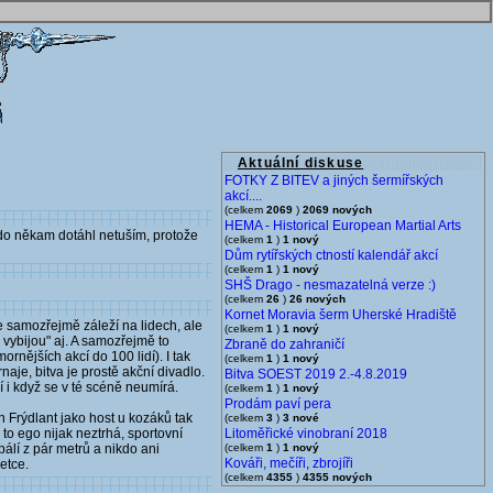
Aktuální diskuse
FOTKY Z BITEV a jiných šermířských
akcí....
(celkem
2069
)
2069 nových
HEMA - Historical European Martial Arts
ěkdo někam dotáhl netuším, protože
(celkem
1
)
1 nový
Dům rytířských ctností kalendář akcí
(celkem
1
)
1 nový
SHŠ Drago - nesmazatelná verze :)
(celkem
26
)
26 nových
Kornet Moravia šerm Uherské Hradiště
le samozřejmě záleží na lidech, ale
(celkem
1
)
1 nový
 vybijou" aj. A samozřejmě to
Zbraně do zahraničí
ějších akcí do 100 lidí). I tak
(celkem
1
)
1 nový
aje, bitva je prostě akční divadlo.
Bitva SOEST 2019 2.-4.8.2019
í i když se v té scéně neumírá.
(celkem
1
)
1 nový
Prodám paví pera
en Frýdlant jako host u kozáků tak
(celkem
3
)
3 nové
to ego nijak neztrhá, sportovní
Litoměřické vinobraní 2018
álí z pár metrů a nikdo ani
(celkem
1
)
1 nový
Kováři, mečíři, zbrojíři
etce.
(celkem
4355
)
4355 nových