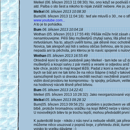
Melkel (06. březen 2013 11:08:30): No, ono když se podíváš n
atd. Palba o sto šest a nikoho to nijak zvlášť nebere. Ale jo
Melkel
06. březen 2013 10:08:30
Bum(06. březen 2013 11:04:18) : teď ale mluvíš o 30., ne o st
www.youtube.com...
A to je to pohádka.
Bum
06. březen 2013 10:04:18
Wothan (05. březen 2013 17:55:49): Pěšák může hrát zásah a vál
nenamlouvejme. Pěší šiky mušketýrů chytají salvy, lítá před 
mrtvolárium. Na to, abych uvěřil tomu, jak děsně moc ochotn
Novica, tak alespoň její lidi s sebou občas švihnou, ale to js
nepadá ani ta pěchota, pro kterou je to navíc spojené s nulov
Wothan
05. březen 2013 16:55:49
Ohledně koní to vidím podobně jako Melkel - tam kde se už dá 
mušketýrů a koupí salvu z pár metrů a vesele si odjedou aniž 
kde chce, jezdci to mají krapet těžší. Padat z koní a nechat j
bych se bál ani ne tak toho že na něco šlápne (i když v tako
samozřejmě bych si dneska nechtěl nechat i nechtěně zranit kon
vidím dost prostoru ke kompromisu - ty spojky, průzkum, velit
na hodinový nácvik těsně před bitvou.
Bum
05. březen 2013 14:22:41
Melkel (05. březen 2013 10:28:32): Jako neorganizované vojsk
Melkel
05. březen 2013 09:28:32
Bum(05. březen 2013 09:56:25) : problém s jezdectvem ve stř
blbě, protože hromadnou sráížku na kopí IMHO nelze v rámc
U novověkých bitev to je trochu lepší, mohou předvádět první f
K autenticitě boje - nikdo z nás neví a nebude vědět, jak přes
můžeme něco usuzovat z popisů boje, z přehledu ztrát, ilumina
vojsko to vcelku dáváme :-)