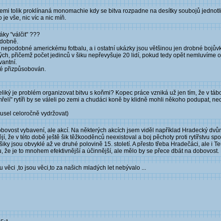
mi všemi tolik proklínaná monomachie kdy se bitva rozpadne na desítky soubojů jednot
je vše, nic víc a nic míň.
áky "válčit" ???
odobně.
ne nepodobné americkému fotbalu, a i ostatní ukázky jsou většinou jen drobné bojůvk
h, přičemž počet jedinců v šiku nepřevyšuje 20 lidí, pokud tedy opět nemluvíme o T
vantní.
aké přizpůsobován.
liký je problém organizovat bitvu s koňmi? Kopec práce vzniká už jen tím, že v táboře
lí" rytíři by se váleli po zemi a chudáci koně by klidně mohli někoho podupat, ne
musel celoročně vydržovat)
ovost vybavení, ale akcí. Na některých akcích jsem viděl například Hradecký dvůr,
jí, že v této době ještě šik těžkooděnců neexistoval a boj pěchoty proti rytířstvu spo
šiky jsou obvyklé až ve druhé polovině 15. století. A přesto třeba Hradečáci, ale i T
ápu, že je to mnohem efektivnější a účinnější, ale mělo by se přece dbát na dobovost
ou věci ,to jsou věci,to za našich mladých let nebývalo ...