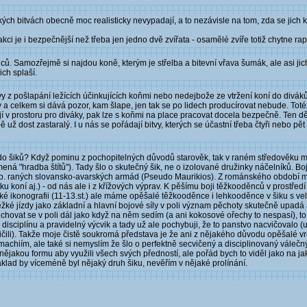
h bitvách obecně moc realisticky nevypadají, a to nezávisle na tom, zda se jich ko
 akci je i bezpečnější než třeba jen jedno dvě zvířata - osamělé zvíře totiž chytne r
ů. Samozřejmě si najdou koně, kterým je střelba a bitevní vřava šumák, ale asi ji
ich splaší.
 z pošlapání ležících účinkujících koňmi nebo nedejbože ze vtržení koní do divá
y a celkem si dává pozor, kam šlape, jen tak se po lidech producírovat nebude. Totéž 
jí v prostoru pro diváky, pak lze s koňmi na place pracovat docela bezpečně. Ten děs
 dost zastaralý. I u nás se pořádají bitvy, kterých se účastní třeba čtyři nebo pět d
t do šiků? Když pominu z pochopitelných důvodů starověk, tak v raném středověku m
ená "hradba štítů"). Tady šlo o skutečný šik, ne o izolované družinky náčelníků. B
sp. raných slovansko-avarských armád (Pseudo Maurikios). Z románského období 
 koní aj.) - od nás ale i z křížových výprav. K pěšímu boji těžkooděnců v prostředí řá
ické ikonografii (11-13.st.) ale máme opěšalé těžkooděnce i lehkooděnce v šiku s vel
ěžké jízdy jako základní a hlavní bojové síly v poli význam pěchoty skutečně upadá a
hovat se v poli dál jako když na něm sedím (a ani kokosové ořechy to nespasí), to 
isciplínu a pravidelný výcvik a tady už ale pochybuji, že to panstvo nacvičovalo (
o cvičili). Takže moje čistě soukromá představa je že ani z nějakého důvodu opěšalé
iím, ale také si nemyslím že šlo o perfektně secvičený a disciplinovaný válečný s
t nějakou formu aby využili všech svých předností, ale pořád bych to viděl jako na j
lad by víceméně byl nějaký druh šiku, nevěřím v nějaké prolínání.