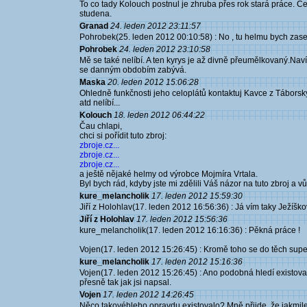
To co tady Kolouch postnul je zhruba přes rok stará práce. Ce
studena.
Granad
24. leden 2012 23:11:57
Pohrobek(25. leden 2012 00:10:58) : No , tu helmu bych zase 
Pohrobek
24. leden 2012 23:10:58
Mě se také nelíbí. A ten kyrys je až divně přeumělkovaný.Nav
se danným obdobím zabývá.
Maska
20. leden 2012 15:06:28
Ohledně funkčnosti jeho celoplátů kontaktuj Kavce z Tábors
atd nelíbí...
Kolouch
18. leden 2012 06:44:22
Čau chlapi,
chci si pořídit tuto zbroj:
zbroje.cz...
zbroje.cz...
zbroje.cz...
a ještě nějaké helmy od výrobce Mojmíra Vrtala.
Byl bych rád, kdyby jste mi zdělili Váš názor na tuto zbroj a v
kure_melancholik
17. leden 2012 15:59:30
Jiří z Holohlav(17. leden 2012 16:56:36) : Já vím taky Ježíško
Jiří z Holohlav
17. leden 2012 15:56:36
kure_melancholik(17. leden 2012 16:16:36) : Pěkná práce !
Vojen(17. leden 2012 15:26:45) : Kromě toho se do těch supe
kure_melancholik
17. leden 2012 15:16:36
Vojen(17. leden 2012 15:26:45) : Ano podobná hledí existovala
přesně tak jak jsi napsal.
Vojen
17. leden 2012 14:26:45
Něco takovéhleho opravdu existovalo? Mně přijde, že jakmile tr