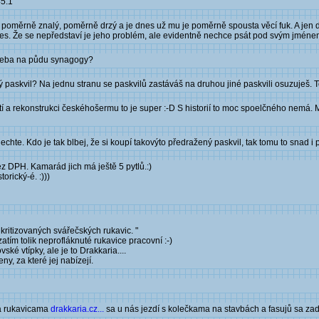
45:1
měrně znalý, poměrně drzý a je dnes už mu je poměrně spousta věcí fuk. A jen dva 
je dnes. Že se nepředstaví je jeho problém, ale evidentně nechce psát pod svým jméne
 třeba na půdu synagogy?
paskvil? Na jednu stranu se paskvilů zastáváš na druhou jiné paskvili osuzuješ. T
í a rekonstrukci českéhošermu to je super :-D S historií to moc spoelčného nemá.
echte. Kdo je tak blbej, že si koupí takovýto předražený paskvil, tak tomu to snad i p
ez DPH. Kamarád jich má ještě 5 pytlů.:)
rický-é. :)))
 kritizovaných svářečských rukavic. "
atím tolik neprofláknuté rukavice pracovní :-)
vské vtípky, ale je to Drakkaria....
y, za které jej nabízejí.
ma rukavicama
drakkaria.cz...
sa u nás jezdí s kolečkama na stavbách a fasujů sa zad