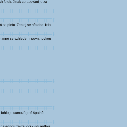
h fotek. Jinak zpracování je za
á se pletu. Zeptej se někoho, kdo
ve, mně se vzhledem, povrchovkou
 tohle je samozřejmě špatně
ajednou zavřel oči - vidí prdlajs...