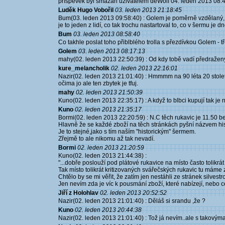
příspěvek byl smazán uživatelem deWolf 04. leden 2013 08:
Luděk Hugo Vobořil
03. leden 2013 21:18:45
Bum(03. leden 2013 09:58:40) : Golem je poměrně vzdělaný, po
je to jeden z lidí, co tak trochu nastartoval to, co v šermu 
Bum
03. leden 2013 08:58:40
Co takhle poslat toho přiblblého trolla s přezdívkou Golem -
Golem
03. leden 2013 08:17:13
mahy(02. leden 2013 22:50:39) : Od kdy tobě vadí předražený 
kure_melancholik
02. leden 2013 22:16:01
Nazir(02. leden 2013 21:01:40) : Hmmmm na 90 léta 20 stolet
očima jo ale ten zbytek je tfuj.
mahy
02. leden 2013 21:50:39
Kuno(02. leden 2013 22:35:17) : A když to blbci kupují tak je n
Kuno
02. leden 2013 21:35:17
Bormi(02. leden 2013 22:20:59) : N.C těch rukavic je 11.50 b
Hlavně že se každé zboží na těch stránkách pyšní názvem histo
Je to stejné,jako s tím naším "historickým" šermem.
Zřejmě to ale nikomu až tak nevadí.
Bormi
02. leden 2013 21:20:59
Kuno(02. leden 2013 21:44:38) :
"...dobře poslouží pod plátové rukavice na místo často tolikrát
Tak místo tolikrát kritizovaných svářečských rukavic tu máme z
Chtělo by se mi věřit, že zatím jen nestáhli ze stránek silvestro
Jen nevím zda je víc k pousmání zboží, které nabízejí, nebo cen
Jiří z Holohlav
02. leden 2013 20:52:52
Nazir(02. leden 2013 21:01:40) : Děláš si srandu ,že ?
Kuno
02. leden 2013 20:44:38
Nazir(02. leden 2013 21:01:40) : Tož já nevím..ale s takový