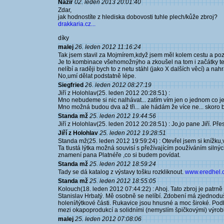
Nazir
02. leden 2013 20:01:40
Zdar,
jak hodnostíte z hlediska dobovosti tuhle plech/kůže zbroj?
drakkaria.cz...
díky
malej
26. leden 2012 11:16:24
Tak jsem stavil za Mojmírem,když jsem měl kolem cestu a pozept
Je to kombinace všehomožnýho a zkoušel na tom i začátky te
nelíbí a raději bych to z netu stáhl (jako X dalších věcí) a nahrad
No,umí dělat podstatně lépe.
Siegfried
26. leden 2012 08:27:19
Jiří z Holohlav(25. leden 2012 20:28:51) :
Mno nebudeme si nic nalhávat... zatím vím jen o jednom co je d
Mno možná budou dva až tři... ale hádám že více ne... skoro by
Standa mž
25. leden 2012 19:44:56
Jiří z Holohlav(25. leden 2012 20:28:51) : Jo,jo pane Jiří. Př
Jiří z Holohlav
25. leden 2012 19:28:51
Standa mž(25. leden 2012 19:59:24) : Otevřel jsem si knížku,v
Ta tlustá lýtka možná souvisí s přežívajícím používáním silný
znamení pana Platnéře ,co si budem povídat.
Standa mž
25. leden 2012 18:59:24
Tady se dá katalog z výstavy tošku rozkliknout.
www.eredhel.c
Standa mž
25. leden 2012 18:55:05
Kolouch(18. leden 2012 07:44:22) : Ahoj. Tato zbroj je patr
Stanislav Hrbatý. Mě osobně se nelíbí. Zdobení má zjednodušen
holení/lýtkové části. Rukavice jsou hnusné a moc široké. Podbr
mezi okapoprodukcí a solidními (nemyslím špičkovými) výrob
malej
25. leden 2012 07:08:06