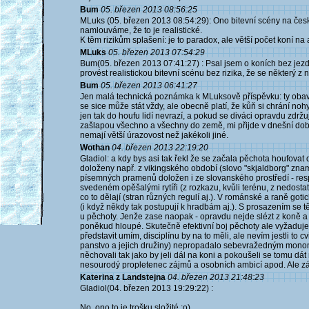
Bum
05. březen 2013 08:56:25
MLuks (05. březen 2013 08:54:29): Ono bitevní scény na českýc
namlouváme, že to je realistické.
K těm rizikům splašení: je to paradox, ale větší počet koní na
MLuks
05. březen 2013 07:54:29
Bum(05. březen 2013 07:41:27) : Psal jsem o koních bez jezdc
provést realistickou bitevní scénu bez rizika, že se některý z n
Bum
05. březen 2013 06:41:27
Jen malá technická poznámka k MLuksově příspěvku: ty obavy
se sice může stát vždy, ale obecně platí, že kůň si chrání noh
jen tak do houfu lidí nevrazí, a pokud se diváci opravdu zdržu
zašlapou všechno a všechny do země, mi přijde v dnešní době už
nemají větší úrazovost než jakékoli jiné.
Wothan
04. březen 2013 22:19:20
Gladiol: a kdy bys asi tak řekl že se začala pěchota houfova
doloženy např. z vikingského období (slovo "skjaldborg" znam
písemných pramenů doložen i ze slovanského prostředí - re
svedeném opěšalými rytíři (z rozkazu, kvůli terénu, z nedostatku
co to dělají (stran různých regulí aj.). V románské a raně got
(i když někdy tak postupují k hradbám aj.). S prosazením se t
u pěchoty. Jenže zase naopak - opravdu nejde slézt z koně a c
poněkud hloupé. Skutečně efektivní boj pěchoty ale vyžaduje d
představit umím, disciplínu by na to měli, ale nevím jestli t
panstvo a jejich družiny) nepropadalo sebevražedným monomach
něchovali tak jako by jeli dál na koni a pokoušeli se tomu dá
nesourodý propletenec zájmů a osobních ambicí apod. Ale zák
Katerina z Landstejna
04. březen 2013 21:48:23
Gladiol(04. březen 2013 19:29:22) :
No, ono to je trošku složité :o)