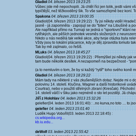
Gladiol
04. březen 2013 19:23:25
Vůbec jste mě nepochopili. Já chtěl říci jen tolik, jestli vá
typičtější, než těžkooděný šik. To vše samozřejmě bez koní. To 
Spakona
04. březen 2013 19:00:35
Gladiol(04. březen 2013 19:29:22) : Ty jsi někdy viděl Hradeč
jasně - já zapomněla - zapojují se do "bitev" na Libušíně a p
Ale například přímo na Turnaji se jedná o "sportovní" klání 
rytířských, ale pěších jednotek vesměs složených z neurozenýc
Nikdo u nás nedělá tak velké akce, aby tvoje otázka byla rele
Vždy jsou to lokální plácanice, kdy je děj zpravidla tomuto t
Tak by mě zajímalo, co řešíš.
MLuks
04. březen 2013 18:45:27
Gladiol(04. březen 2013 19:29:22) : Přemýšlel jsi někdy jak ve
tam bude několik desítek. A nezapomeň na bezpečnost - "pomře
(a to nemluvím o tom, že by si každý "rytíř" toho svého koně 
Gladiol
04. březen 2013 18:29:22
Mám tady na některé z vás zkušenějších dotaz. Nejde mi o dob
polovinu 14. století. Klučina, Wagner a další historikové uvádě
Courtrai), nebo v použití střelných zbraní (Kresčak). Pěchotní 
14. století válčí v šiku jako nejméně o sto let později. Já ch
Jiří z Holohlav
04. leden 2013 15:32:26
gelefier(04. leden 2013 16:01:40) : ..no kurva,no toto .... to js
gelefier
04. leden 2013 15:01:40
Luděk Hugo Vobořil(03. leden 2013 22:18:45) :
cs.wikipedia.org...
kb.iu.edu...
deWolf
03. leden 2013 21:55:42