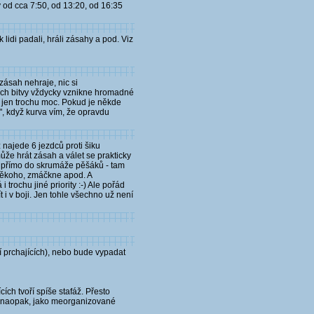
 od cca 7:50, od 13:20, od 16:35
lidi padali, hráli zásahy a pod. Viz
zásah nehraje, nic si
nách bitvy vždycky vznikne hromadné
e jen trochu moc. Pokud je někde
í", když kurva vím, že opravdu
 najede 6 jezdců proti šiku
ůže hrát zásah a válet se prakticky
něm přímo do skrumáže pěšáků - tam
 někoho, zmáčkne apod. A
trochu jiné priority :-) Ale pořád
 i v boji. Jen tohle všechno už není
í prchajících), nebo bude vypadat
ích tvoří spíše stafáž. Přesto
í - naopak, jako meorganizované