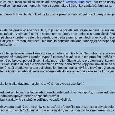
a celou tu bitvu, tak už to tak slavně nevypadá:
www.youtube.com...
viz třeba úseky
, pokud se i tak najdou momenty, kde s sebou někdo flákne, tak zaplaťpánbůh za to.
ředověkých bitvách. Například na Libušíně jsem byl naopak velmi spkojený s tím, jak 
et se prakticky, kde chce, fajn, to je určitě pravda. Ale stejně se neválí a ani ten 
nimi rašelina z výbuchů a ani to s nima nehne. Jen v posledních cca padesáti vteři
ě pěchota v průběhu celé bitvy věrohodně padá a umírá, jsem těch bitev viděl přec
ou tak jediní. Pardon, ale trochu mě nudí to neustále omílané: "ono ty jezdci nepadaj
ým rizikem.
střílet, je možné omezit kontakt a nevypadá to ani tak blbě. Na druhou stranu když
by aspoň markýrovali zranění vypadá to prostě divně. A to je ten problém - pěšák m
e volně poflakovat po bojišti se mi taky moc nelíbí. Stejně tak je problém najet ko
vé situaci klidně může) ale spíš nechtěně kopne nebo škrtne kopytem, navalí se na
ě, naši předkové na tom byli přece jen trochu jinak a když jde člověku o život má i 
elé na koních a nebo vložené nacvičené defakto scénické prvky kde se dá kůň využít
o to vcelku dáváme - a stejně to většinou vypadá všelijak:-)
edověkých bitvách je to, že jeho použití bude buď okrajové (spojky, pronásledován
i nám dostupných peněz bezpečně provést.
ázi karakoly. Ale stejně to většinou vypadá všelijak.
ně vypadal reálný boj. I kroniky se soustředí především na urozence, a zbytek bojujíc
cí, a i z našich "pokusů". A proto si nemyslím, že bychom byli totálně nerealističt