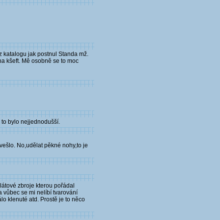
 z katalogu jak postnul Standa mž.
na kšeft. Mě osobně se to moc
i to bylo nejjednodušší.
evešlo. No,udělat pěkné nohy,to je
látové zbroje kterou pořádal
a vůbec se mi nelíbí tvarování
lo klenuté atd. Prostě je to něco