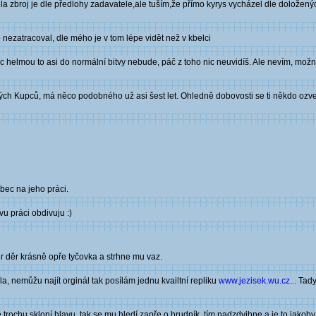
la zbroj je dle předlohy zadavatele,ale tuším,že přímo kyrys vycházel dle doloženýc
nezatracoval, dle mého je v tom lépe vidět než v kbelci
íc helmou to asi do normální bitvy nebude, páč z toho nic neuvidíš. Ale nevím, možn
kých Kupců, má něco podobného už asi šest let. Ohledně dobovosti se ti někdo oz
ůbec na jeho práci.
vu práci obdivuju :)
r děr krásně opře tyčovka a strhne mu vaz.
, nemůžu najít orginál tak posílám jednu kvailtní repliku
www.jezisek.wu.cz...
Tady
ochu skloní hlavu, tak se mu hledí zapře o hrudník, tím nadzdvihne a je to jakoby n