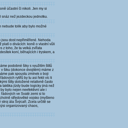
ně účastní či nikoli. Jen my si
apl snáz než jezdeckou jednotku.
ch nebude tolik aby bylo možné
ků jsou dost nepřiměřené. Nehoda
platí o divácích: koně o vlastní vůli
 z toho, že ta velká zvířata
esítek koní, běhajících i tryskem, a
áme podobné šiky s využitím štítů
oj v šiku (dokonce dvojitém) máme z
máme pak spoustu zmínek o boji
dových rytířů by tu asi řekli víc ti
kými štíty doložené relativně často
 taktika jízdy bude logicky jiná než
by bylo nejen neefektivní ale i
u řádových ve Svaté zemi si to
 vrcholně středověké vojsko (myšleno
troj ála Švýcaři. Zcela určitě se
akýsi organizovaný chaos,