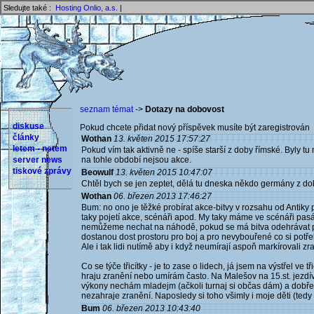
Sledujte také :
Hosting Onlio, a.s.
|
seznam témat
->
Dotazy na dobovost
diskuse
Pokud chcete přidat nový příspěvek musíte být zaregistrován 
články
Wothan
13. květen 2015 17:57:27
letem - netem
Pokud vím tak aktivně ne - spíše starší z doby římské. Byly tu
server news
na tohle období nejsou akce.
tiskové zprávy
Beowulf
13. květen 2015 10:47:07
Chtěl bych se jen zeptet, dělá tu dneska někdo germány z d
Wothan
06. březen 2013 17:46:27
Bum: no ono je těžké probírat akce-bitvy v rozsahu od Antiky 
taky pojetí akce, scénáři apod. My taky máme ve scénáři pasá
nemůžeme nechat na náhodě, pokud se má bitva odehrávat podl
dostanou dost prostoru pro boj a pro nevybouřené co si potřeb
Ale i tak lidi nutímě aby i když neumírají aspoň markírovali z
Co se týče třicítky - je to zase o lidech, já jsem na výstřel v
hraju zranění nebo umírám často. Na Malešov na 15.st. jezdív
výkony nechám mladejm (ačkoli turnaj si občas dám) a dobře 
nezahraje zranění. Naposledy si toho všimly i moje děti (ted
Bum
06. březen 2013 10:43:40