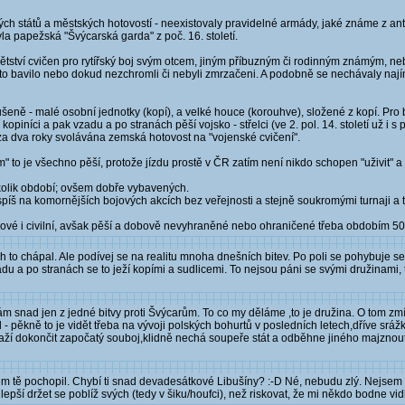
tských států a městských hotovostí - neexistovaly pravidelné armády, jaké známe z ant
a papežská "Švýcarská garda" z poč. 16. století.
 dětství cvičen pro rytířský boj svým otcem, jiným příbuzným či rodinným známým, ne
 je to bavilo nebo dokud nezchromli či nebyli zmrzačeni. A podobně se nechávaly n
eně - malé osobní jednotky (kopí), a velké houce (korouhve), složené z kopí. Pro bi
 kopiníci a pak vzadu a po stranách pěší vojsko - střelci (ve 2. pol. 14. století už i 
 za dva roky svolávána zemská hotovost na "vojenské cvičení".
 to je všechno pěší, protože jízdu prostě v ČR zatím není nikdo schopen "uživit" a
olik období; ovšem dobře vybavených.
í spíš na komornějších bojových akcích bez veřejnosti a stejně soukromými turnaji a t
 bojové i civilní, avšak pěší a dobově nevyhraněné nebo ohraničené třeba obdobím 50-
h to chápal. Ale podívej se na realitu mnoha dnešních bitev. Po poli se pohybuje se
vzadu a po stranách se to ježí kopími a sudlicemi. To nejsou páni se svými družinami, 
nám snad jen z jedné bitvy proti Švýcarům. To co my děláme ,to je družina. O tom zmí
pěkně to je vidět třeba na vývoji polských bohurtů v posledních letech,dříve sráž
aží dokončit započatý souboj,klidně nechá soupeře stát a odběhne jiného majznou
m tě pochopil. Chybí ti snad devadesátkové Libušíny? :-D Né, nebudu zlý. Nejsem 
pší držet se poblíž svých (tedy v šiku/houfci), než riskovat, že mi někdo bodne vid