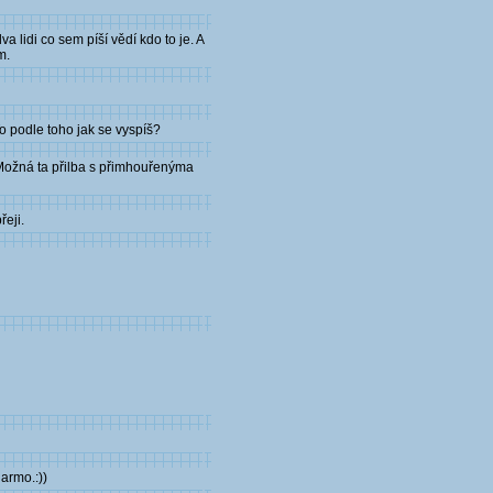
lidi co sem píší vědí kdo to je. A
m.
o podle toho jak se vyspíš?
 Možná ta přilba s přimhouřenýma
řeji.
armo.:))