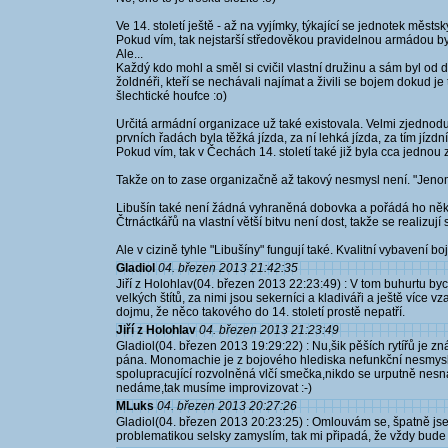
Ve 14. století ještě - až na vyjímky, týkající se jednotek měs
Pokud vím, tak nejstarší středověkou pravidelnou armádou byl
Ale...
Každý kdo mohl a směl si cvičil vlastní družinu a sám byl od
žoldnéři, kteří se nechávali najímat a živili se bojem dokud
šlechtické houfce :o)
Určitá armádní organizace už také existovala. Velmi zjednoduš
prvních řadách byla těžká jízda, za ní lehká jízda, za tím jízdní
Pokud vím, tak v Čechách 14. století také již byla cca jednou
Takže on to zase organizačně až takový nesmysl není. "Jenom"
Libušín také není žádná vyhraněná dobovka a pořádá ho něk
Čtrnáctkářů na vlastní větší bitvu není dost, takže se realizuj
Ale v cizině tyhle "Libušíny" fungují také. Kvalitní vybavení
Gladiol
04. březen 2013 21:42:35
Jiří z Holohlav(04. březen 2013 22:23:49) : V tom buhurtu byc
velkých štítů, za nimi jsou sekerníci a kladiváři a ještě více 
dojmu, že něco takového do 14. století prostě nepatří.
Jiří z Holohlav
04. březen 2013 21:23:49
Gladiol(04. březen 2013 19:29:22) : Nu,šik pěších rytířů je z
pána. Monomachie je z bojového hlediska nefunkční nesmysl - 
spolupracující rozvolněná vlčí smečka,nikdo se urputně nesn
nedáme,tak musíme improvizovat :-)
MLuks
04. březen 2013 20:27:26
Gladiol(04. březen 2013 20:23:25) : Omlouvám se, špatně jse
problematikou selsky zamyslím, tak mi připadá, že vždy bude le