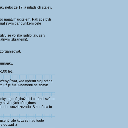
iky nebo ze 17. a mladších staletí.
bo najatým učitelem. Pak zde byli
ajímat svým panovníkem celé
tvu se vojsko řadilo tak, že v
s palnými zbraněmi).
 zorganizovat.
urnajíky.
100 let..
vřený útvar, kde vpředu stojí stěna
to už je šik. A nemohu se zbavit
nky najdeš ,družiníci chránili svého
ky sevřených pětic,dnes
t nebo srazit zezadu. S koněma to
učený, ale když se nad touto
le do zad ;)