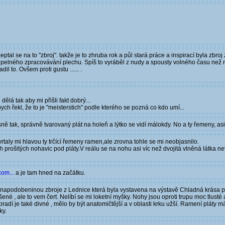
al se na to "zbroj". takže je to zhruba rok a půl stará práce a inspirací byla zbroj
pelného zpracovávání plechu. Spíš to vyráběl z nudy a spousty volného času než 
il to. Ovšem proti gustu ...... .
ělá tak aby mi přišli fakt dobrý...
ch řekl, že to je "meisterstich" podle kterého se pozná co kdo umí...
esně tak, správně tvarovaný plát na holeň a lýtko se vidí málokdy. No a ty řemeny, as
rtaly mi hlavou ty trčící řemeny ramen,ale zrovna tohle se mi neobjasnilo.
ch prošitých nohavic pod pláty.V reálu se na nohu asi víc než dvojitá vlněná látka n
om...
a je tam hned na začátku.
ně napodobeninou zbroje z Lednice která byla vystavena na výstavě Chladná krása p
é , ale to vem čert. Nelíbí se mi loketní myšky. Nohy jsou oproti trupu moc tlusté 
adí je také divné , mělo by být anatomičtější a v oblasti krku užší. Ramení pláty má
ky.