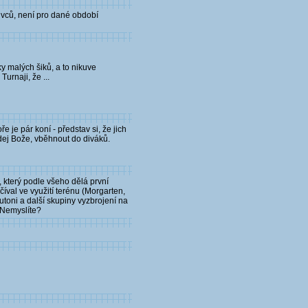
livců, není pro dané období
y malých šiků, a to nikuve
urnaji, že ...
 je pár koní - představ si, že jich
dej Bože, vběhnout do diváků.
 který podle všeho dělá první
číval ve využití terénu (Morgarten,
eutoni a další skupiny vyzbrojení na
. Nemyslíte?