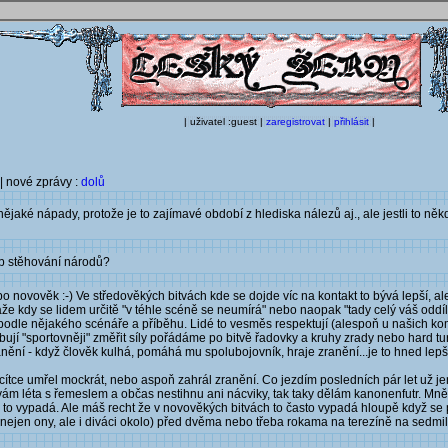
| uživatel :guest |
zaregistrovat
|
přihlásit
|
| nové zprávy :
dolů
 nějaké nápady, protože je to zajímavé období z hlediska nálezů aj., ale jestli to n
ob stěhování národů?
po novověk :-) Ve středověkých bitvách kde se dojde víc na kontakt to bývá lepší, a
že kdy se lidem určitě "v téhle scéně se neumírá" nebo naopak "tady celý váš oddíl
e nějakého scénáře a příběhu. Lidé to vesměs respektují (alespoň u našich komorn
ují "sportovněji" změřit síly pořádáme po bitvě řadovky a kruhy zrady nebo hard turn
ranění - když člověk kulhá, pomáhá mu spolubojovník, hraje zranění...je to hned lepš
e třicítce umřel mockrát, nebo aspoň zahrál zranění. Co jezdím posledních pár let už j
ám léta s řemeslem a občas nestihnu ani nácviky, tak taky dělám kanonenfutr. Mně 
to vypadá. Ale máš recht že v novověkých bitvách to často vypadá hloupě když se p
y nejen ony, ale i diváci okolo) před dvěma nebo třeba rokama na terezíně na sedmil