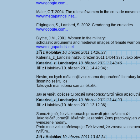
www.google.com...
Maier, C.T. 2004. The roles of women in the crusade movemen
www.megapathdsl.net...
Edgington, S., Lambert, S. 2002. Gendering the crusades
www.google.com...
Blythe, J.M., 2001. Women in the military:
scholastic arguments and medieval images of female warrior
www.megapathdsl.net...
Jiří z Holohlav
10. březen 2011 14:26:33
Katerina_z_Landstejna(10. březen 2011 14:44:33) : Jako obvyk
Katerina_z_Landstejna
10. březen 2011 13:48:46
Jiří z Holohlav(10. březen 2011 14:42:34) :
Nevím, co bych měla najít v seznamu doporučené literatury
školního sešitu :o)
Takových mám doma sama několik.
Jak je vidět, opět se tu prostě kategoricky tvrdí něco absol
Katerina_z_Landstejna
10. březen 2011 13:44:33
Jiří z Holohlav(10. březen 2011 13:12:36) :
Samozřejmě, že v lazebnách pracovali především muži.
Jako felčaři, bradýři, lékárníci, lazebníci. Ženy pracovaly je
vymezené hodiny.
Proto mne velice překvapuje Tvé tvrzení, že zrovna ta ostrovn
rytířům..
Jiří z Holohlav
10. březen 2011 13:42:34