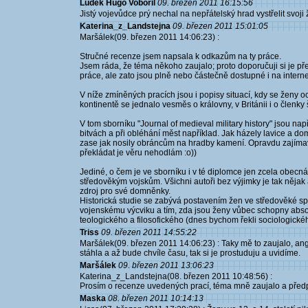
Luděk Hugo Vobořil
09. březen 2011 16:15:56
Jistý vojevůdce prý nechal na nepřátelský hrad vystřelit svoji 
Katerina_z_Landstejna
09. březen 2011 15:01:05
Maršálek(09. březen 2011 14:06:23) :
Stručné recenze jsem napsala k odkazům na ty práce.
Jsem ráda, že téma někoho zaujalo; proto doporučuji si je přeč
práce, ale zato jsou plně nebo částečně dostupné i na interne
V níže zmíněných pracích jsou i popisy situací, kdy se ženy oci
kontinentě se jednalo vesměs o královny, v Británii i o členky
V tom sborníku "Journal of medieval military history" jsou 
bitvách a při obléhání měst například. Jak házely lavice a dom
zase jak nosily obráncům na hradby kamení. Opravdu zajímav
překládat je věru nehodlám :o))
Jediné, o čem je ve sborníku i v té diplomce jen zcela obecná 
středověkým vojskům. Všichni autoři bez výjimky je tak nějak 
zdroj pro své domněnky.
Historická studie se zabývá postavením žen ve středověké spo
vojenskému výcviku a tím, zda jsou ženy vůbec schopny absor
teologického a filosofického (dnes bychom řekli sociologické
Triss
09. březen 2011 14:55:22
Maršálek(09. březen 2011 14:06:23) : Taky mě to zaujalo, ang
stáhla a až bude chvíle času, tak si je prostuduju a uvidíme.
Maršálek
09. březen 2011 13:06:23
Katerina_z_Landstejna(08. březen 2011 10:48:56) :
Prosím o recenze uvedených prací, téma mně zaujalo a předp
Maska
08. březen 2011 10:14:13