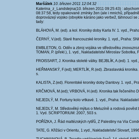
Maršálek
10. březen 2011 12:04:32
Katerina_z_Landstejna(10. březen 2011 09:25:43) : abychom s
08:37:58, tedy opakované zmínky žen (ale i mnichů, případně 
doprovázejí vojsko (obvykle káráno jako verbež, táhnoucí se za
tady:
BLÁHOVÁ, M. (ed). a kol. Kroniky doby Karla IV. 1. vyd., Prah
ČERNÝ, V.(ed). Staré francouzské kroniky. 1. vyd., Praha: SNK
EMBLETON, G. Oděv a zbroj vojáka ve středověku znovuzroze
TOMAN, P. (překl.), 1. vyd., Nakladatelství Miroslav Sobotka, 
FROISSART, J. Kronika stoleté války. BEJBLÍK, A.(ed). 1. vyd.
HEŘMANSKÝ, F.(ed); MERTLÍK, R.(ed). Zbraslavská kronika. 2
s.
KALISTA, Z.(ed). Florentské kroniky doby Dantovy. 1. vyd., Pra
KRČMOVÁ, M.(ed); VRBOVÁ, H.(ed). Kronika tak řečeného Dali
NEJEDLÝ, M. Fortuny kolo vrtkavé. 1. vyd., Praha: Nakladatels
NEJEDLÝ, M. Středověký mýtus o Meluzíně a rodová pověst
1. Vyd. SCRIPTORIUM: 2007, 503 s.
POŘÍZKA, J. Řád maltézských rytířů, Z Palestiny na Via Condotti
TATE, G. Křižáci v Orientu, 1.vyd., Nakladatelství Slovart, 1996