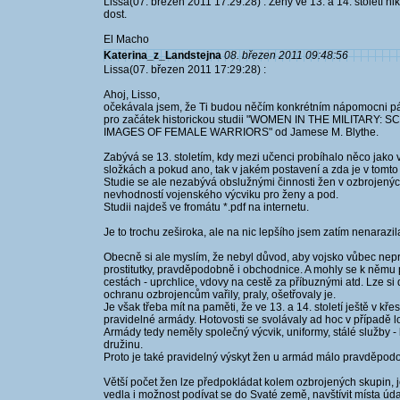
Lissa(07. březen 2011 17:29:28) : Ženy ve 13. a 14. století n
dost.
El Macho
Katerina_z_Landstejna
08. březen 2011 09:48:56
Lissa(07. březen 2011 17:29:28) :
Ahoj, Lisso,
očekávala jsem, že Ti budou něčím konkrétním nápomocni pán
pro začátek historickou studii "WOMEN IN THE MILITA
IMAGES OF FEMALE WARRIORS" od Jamese M. Blythe.
Zabývá se 13. stoletím, kdy mezi učenci probíhalo něco jako
složkách a pokud ano, tak v jakém postavení a zda je v tomto 
Studie se ale nezabývá obslužnými činnosti žen v ozbrojenýc
nevhodností vojenského výcviku pro ženy a pod.
Studii najdeš ve fromátu *.pdf na internetu.
Je to trochu zeširoka, ale na nic lepšího jsem zatím nenarazila
Obecně si ale myslím, že nebyl důvod, aby vojsko vůbec nep
prostitutky, pravděpodobně i obchodnice. A mohly se k němu p
cestách - uprchlice, vdovy na cestě za příbuznými atd. Lze si
ochranu ozbrojencům vařily, praly, ošetřovaly je.
Je však třeba mít na paměti, že ve 13. a 14. století ještě v k
pravidelné armády. Hotovosti se svolávaly ad hoc v případě 
Armády tedy neměly společný výcvik, uniformy, stálé služby 
družinu.
Proto je také pravidelný výskyt žen u armád málo pravděpodobn
Větší počet žen lze předpokládat kolem ozbrojených skupin, j
vedla i možnost podívat se do Svaté země, navštívit místa úd