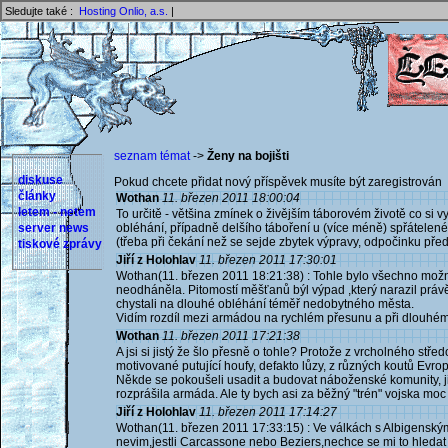
Sledujte také :
Hosting Onlio, a.s.
|
seznam témat
->
Ženy na bojišti
diskuse
Pokud chcete přidat nový příspěvek musíte být zaregistrován 
články
Wothan
11. březen 2011 18:00:04
letem - netem
To určitě - většina zmínek o živějším táborovém životě co si 
server news
obléhání, případně delšího táboření u (více méně) spřátele
(třeba při čekání než se sejde zbytek výpravy, odpočinku před
tiskové zprávy
Jiří z Holohlav
11. březen 2011 17:30:01
Wothan(11. březen 2011 18:21:38) : Tohle bylo všechno možný
neodháněla. Pitomostí měšťanů býl výpad ,který narazil práv
chystali na dlouhé obléhání téměř nedobytného města.
Vidím rozdíl mezi armádou na rychlém přesunu a při dlouhém
Wothan
11. březen 2011 17:21:38
A jsi si jistý že šlo přesně o tohle? Protože z vrcholného s
motivované putující houfy, defakto lůzy, z různých koutů Evropy
Někde se pokoušeli usadit a budovat náboženské komunity, ji
rozprášila armáda. Ale ty bych asi za běžný "trén" vojska mo
Jiří z Holohlav
11. březen 2011 17:14:27
Wothan(11. březen 2011 17:33:15) : Ve válkách s Albigenským
nevim,jestli Carcassone nebo Beziers,nechce se mi to hledat z