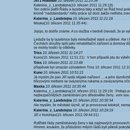
Jiří z Holohlav
10. březen 2011 11:25:54
Katerina_z_Landstejna(10. březen 2011 11:29:19) :
Ten ostrov patřil Řádu a lazebna taky a když se Řád hnul po
kromě "nadstandardu" měly práce až dost ,takže netřeba zveda
Katerina_z_Landstejna
10. březen 2011 11:21:18
Maska(10. březen 2011 11:35:44) :
Jojojo, to dobře známe. A co služba v bedně (nevadí, že je
Ledaže by ty lazebnice byly mimořádně staré a ošklivé. Ale i
Čechách sloužily spíš jako rehabilitační zařízení a domovy d
se mohly hodit i ty ošklivky.
Triss
10. březen 2011 11:14:27
Kuno(10. březen 2011 11:51:21) : V tom případě jdu do výběro
Triss
10. březen 2011 11:13:48
příspěvek byl smazán użivatelem Triss 10. březen 2011 12:1
Kuno
10. březen 2011 10:51:21
Já myslím,že pan Jiří vydá nějaké nařízení .....a jeho lázněcht
březovými metlami se svázanýma rukama a zavázanýma očima,zp
Maska
10. březen 2011 10:35:44
Katerina_z_Landstejna(10. březen 2011 11:29:19) : Prdlajs p
nejbezpečnějších zaměstnání pro středověké ženy...voni sou
Katerina_z_Landstejna
10. březen 2011 10:30:34
Ale myslím, že městské lázně, ať je provozoval kdokoli, ne
Katerina_z_Landstejna
10. březen 2011 10:29:19
Jiří z Holohlav(10. březen 2011 09:44:31) :
Rytířské řády zaměstnávaly ženy v tak zajímavých provozech,
Hmmm, koukám, že příslušníci milých řádů byli pěkně pokrytečt