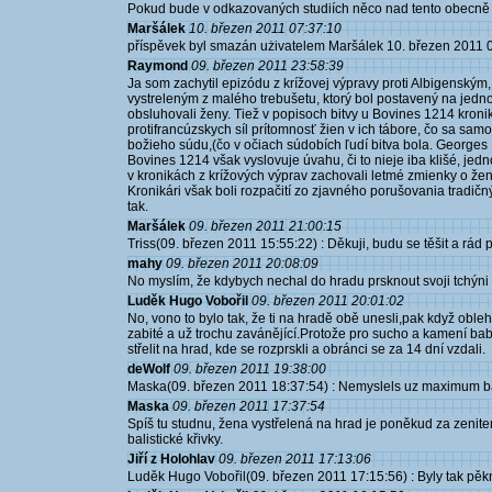
Pokud bude v odkazovaných studiích něco nad tento obecně z
Maršálek
10. březen 2011 07:37:10
příspěvek byl smazán użivatelem Maršálek 10. březen 2011 
Raymond
09. březen 2011 23:58:39
Ja som zachytil epizódu z krížovej výpravy proti Albigenským
vystreleným z malého trebušetu, ktorý bol postavený na jed
obsluhovali ženy. Tiež v popisoch bitvy u Bovines 1214 kroni
protifrancúzskych síl prítomnosť žien v ich tábore, čo sa sa
božieho súdu,(čo v očiach súdobích ľudí bitva bola. George
Bovines 1214 však vyslovuje úvahu, či to nieje iba klišé, jed
v kronikách z krížových výprav zachovali letmé zmienky o žená
Kronikári však boli rozpačití zo zjavného porušovania tradičný
tak.
Maršálek
09. březen 2011 21:00:15
Triss(09. březen 2011 15:55:22) : Děkuji, budu se těšit a rá
mahy
09. březen 2011 20:08:09
No myslím, že kdybych nechal do hradu prsknout svoji tchýni
Luděk Hugo Vobořil
09. březen 2011 20:01:02
No, vono to bylo tak, že ti na hradě obě unesli,pak když oblehli
zabité a už trochu zavánějící.Protože pro sucho a kamení baby
střelit na hrad, kde se rozprskli a obránci se za 14 dní vzdali.
deWolf
09. březen 2011 19:38:00
Maska(09. březen 2011 18:37:54) : Nemyslels uz maximum bal
Maska
09. březen 2011 17:37:54
Spíš tu studnu, žena vystřelená na hrad je poněkud za zen
balistické křivky.
Jiří z Holohlav
09. březen 2011 17:13:06
Luděk Hugo Vobořil(09. březen 2011 17:15:56) : Byly tak pěkn