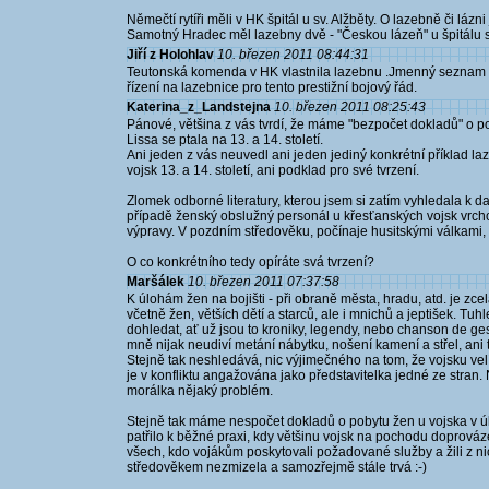
Němečtí rytíři měli v HK špitál u sv. Alžběty. O lazebně či lázn
Samotný Hradec měl lazebny dvě - "Českou lázeň" u špitálu sv.
Jiří z Holohlav
10. březen 2011 08:44:31
Teutonská komenda v HK vlastnila lazebnu .Jmenný seznam laz
řízení na lazebnice pro tento prestižní bojový řád.
Katerina_z_Landstejna
10. březen 2011 08:25:43
Pánové, většina z vás tvrdí, že máme "bezpočet dokladů" o p
Lissa se ptala na 13. a 14. století.
Ani jeden z vás neuvedl ani jeden jediný konkrétní příklad laz
vojsk 13. a 14. století, ani podklad pro své tvrzení.
Zlomek odborné literatury, kterou jsem si zatím vyhledala k 
případě ženský obslužný personál u křesťanských vojsk vrch
výpravy. V pozdním středověku, počínaje husitskými válkami,
O co konkrétního tedy opíráte svá tvrzení?
Maršálek
10. březen 2011 07:37:58
K úlohám žen na bojišti - při obraně města, hradu, atd. je zcel
včetně žen, větších dětí a starců, ale i mnichů a jeptišek. T
dohledat, ať už jsou to kroniky, legendy, nebo chanson de ge
mně nijak neudiví metání nábytku, nošení kamení a střel, ani t
Stejně tak neshledává, nic výjimečného na tom, že vojsku velí 
je v konfliktu angažována jako představitelka jedné ze stran.
morálka nějaký problém.
Stejně tak máme nespočet dokladů o pobytu žen u vojska v úloh
patřilo k běžné praxi, kdy většinu vojsk na pochodu doprová
všech, kdo vojákům poskytovali požadované služby a žili z ni
středověkem nezmizela a samozřejmě stále trvá :-)