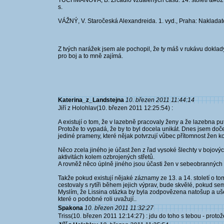
TUCHMANOVÁ, B. Zrcadlo vzdálených časů. 14. století &#8211;
s.
VÁŽNÝ, V. Staročeská Alexandreida. 1. vyd., Praha: Nakladatel
Z tvých narážek jsem ale pochopil, že ty máš v rukávu doklady
pro boj a to mně zajímá.
Katerina_z_Landstejna
10. březen 2011 11:44:14
Jiří z Holohlav(10. březen 2011 12:25:54) :
A existují o tom, že v lazebně pracovaly ženy a že lazebna p
Protože to vypadá, že by to byl docela unikát. Dnes jsem doč
jediné prameny, které nějak potvrzují vůbec přítomnost žen 
Něco zcela jiného je účast žen z řad vysoké šlechty v bojový
aktivitách kolem ozbrojených střetů.
A rovněž něco úplně jiného jsou účasti žen v sebeobranných 
Takže pokud existují nějaké záznamy ze 13. a 14. století o t
cestovaly s rytíři během jejich výprav, bude skvělé, pokud sem
Myslím, že Lissina otázka by byla zodpovězena natošup a ušet
které o podobné roli uvažují..
Spakona
10. březen 2011 11:32:27
Triss(10. březen 2011 12:14:27) : jdu do toho s tebou - proto