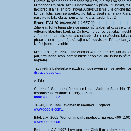
Promiň, to bylo hodně přitažené za vlasy. Ale čteš po sobě 
Mimochodem, těch lázní, a doložených k půlce 14. století, má
fakt přečíst a ne jen prolistovat. A když už jsme u té orličné lá
konce. Totiž lázeň na soutoku, jo, tak tu vlastnila nějaká Klár
rejstříku je fakt Klára, není to ten Klára, lazebník . :-D
Brant - FVU
10. březen 2011 14:57:33
Zdravím. Tohle téma jde sice mimo můj záběr, al když se tu ta
odborné literatuře kouknu. Omluvte nejednotnost citací, nechtě
znáte, nebo tam nic k tématu nebude. Jo a ne všechno taky s
přece jenom najde nějaká zajímavá souvislost. Předesílám, že 
Našel jsem tedy tohle:
McLaughlin, M. 1990 - The woman warrior: gender, warfare a
pdf, html nebo scan jsem to nikde neobjevil, ale třeba to něk
najdete).
Tady jedna bakalářka o rozdílech postavení žen ve společnost
dspace.upce.cz...
A dále:
Corinne J. Saunders, Françoise Hazel Marie Le Saux, Neil Tho
responses to warfare, History, 235 str.
books.google.cz...
Jewell, H.M. 1996. Women in medieval England
www.google.com...
Bitel, L.M. 2002. Women in early medieval Europe, 400-1100
www.google.com...
Brundage, J.A. 1997. Law, sex, and Christian society in med