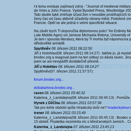
I k tomu existuje zajímavý zdroj - "Journal of medieval military 
de Vries a John France. Vydal Byodell Press, Woolbridge 20
Tato studie také zmiňuje účast žen v neustále probíhajících l
ženy čas od času aktivně účastnily obrany měst. Podobné zmín
Francie. Opět se ale jedná o velmi specifické situace.
Na závěr bych Ti doporučila diplomovou práci "An Entirely M
Late Middle Ages) od Jamese Michaela Illstona, University o
Je tam i spousta literatury, která by Ti mohla být nápomocna 
středověké armádě.
Spytihněv
08. březen 2011 08:22:50
Jiří z Holohlav(08. březen 2011 09:14:27) : takhle jo, já mysl
brodec.org a reagoval jsem na ten odkaz co dávla raven. Jin
jsem se asi nevyjádřil dostatečně přesně...
Jiří z Holohlav
08. březen 2011 08:14:27
Spytihněv(07. březen 2011 21:57:57) :
forum.brodec.org...
dobakarlova.brodec.org...
raven
08. březen 2011 05:40:32
Katerina_z_Landstejna(08. březen 2011 00:45:13) : Pomůže. Sta
Hynek z Děčína
08. březen 2011 03:57:36
Tak pro tohle období spíše Hradecký dvůr ne?
hradeckydvur.n
trener
08. březen 2011 03:15:49
Katerina_z_Landstejna(08. březen 2011 00:45:13) : Brodec se
15.století. Pisatelka nezmínila nic o křesťanských zemích...
Katerina_z_Landstejna
07. březen 2011 23:45:13