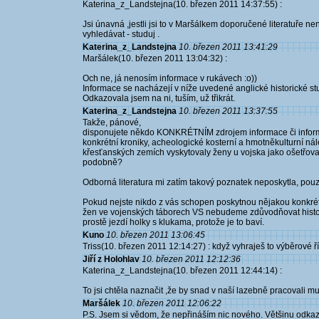
Katerina_z_Landstejna(10. březen 2011 14:37:55) :
Jsi únavná ,jestli jsi to v Maršálkem doporučené literatuře 
vyhledávat - studuj .
Katerina_z_Landstejna
10. březen 2011 13:41:29
Maršálek(10. březen 2011 13:04:32) :
Och ne, já nenosím informace v rukávech :o))
Informace se nacházejí v níže uvedené anglické historické stud
Odkazovala jsem na ni, tuším, už třikrát.
Katerina_z_Landstejna
10. březen 2011 13:37:55
Takže, pánové,
disponujete někdo KONKRÉTNÍM zdrojem informace či informa
konkrétní kroniky, acheologické kosterní a hmotněkulturní nález
křesťanských zemích vyskytovaly ženy u vojska jako ošetřovat
podobně?
Odborná literatura mi zatím takový poznatek neposkytla, pouz
Pokud nejste nikdo z vás schopen poskytnou nějakou konkrétn
žen ve vojenských táborech VS nebudeme zdůvodňovat historič
prostě jezdí holky s klukama, protože je to baví.
Kuno
10. březen 2011 13:06:45
Triss(10. březen 2011 12:14:27) : když vyhraješ to výběrové ří
Jiří z Holohlav
10. březen 2011 12:12:36
Katerina_z_Landstejna(10. březen 2011 12:44:14) :
To jsi chtěla naznačit ,že by snad v naší lazebně pracovali muž
Maršálek
10. březen 2011 12:06:22
P.S. Jsem si vědom, že nepřináším nic nového. Většinu odkaz