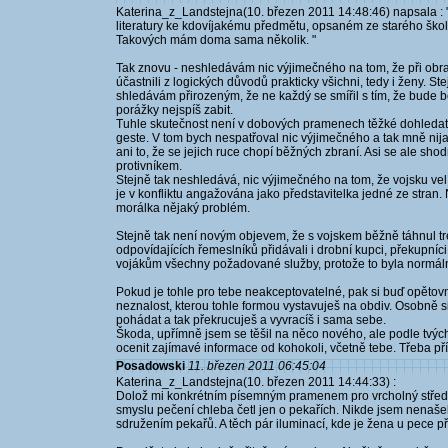
Katerina_z_Landstejna(10. březen 2011 14:48:46) napsala :
literatury ke kdovíjakému předmětu, opsaném ze starého školn
Takových mám doma sama několik. "
Tak znovu - neshledávám nic výjimečného na tom, že při obran
účastnili z logických důvodů prakticky všichni, tedy i ženy. St
shledávám přirozeným, že ne každý se smířil s tím, že bude b
porážky nejspíš zabit.
Tuhle skutečnost není v dobových pramenech těžké dohledat, 
geste. V tom bych nespatřoval nic výjimečného a tak mně nija
ani to, že se jejich ruce chopí běžných zbraní. Asi se ale 
protivníkem.
Stejně tak neshledává, nic výjimečného na tom, že vojsku velí 
je v konfliktu angažována jako představitelka jedné ze stran.
morálka nějaký problém.
Stejně tak není novým objevem, že s vojskem běžně táhnul t
odpovídajících řemeslníků přidávali i drobní kupci, překupníci, 
vojákům všechny požadované služby, protože to byla normální
Pokud je tohle pro tebe neakceptovatelné, pak si buď opěto
neznalost, kterou tohle formou vystavuješ na obdiv. Osobně s
pohádat a tak překrucuješ a vyvracíš i sama sebe.
Škoda, upřímně jsem se těšil na něco nového, ale podle tv
ocenit zajímavé informace od kohokoli, včetně tebe. Třeba příš
Posadowski
11. březen 2011 06:45:04
Katerina_z_Landstejna(10. březen 2011 14:44:33) :
Dolož mi konkrétním písemným pramenem pro vrcholný středo
smyslu pečení chleba četl jen o pekařích. Nikde jsem nenašel
sdružením pekařů. A těch pár iluminací, kde je žena u pece p