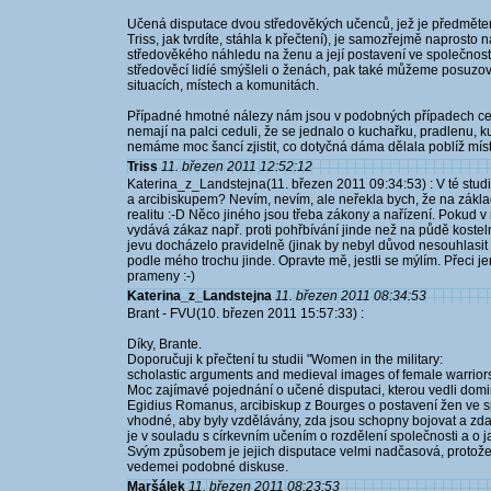
Učená disputace dvou středověkých učenců, jež je předmětem
Triss, jak tvrdíte, stáhla k přečtení), je samozřejmě napros
středověkého náhledu na ženu a její postavení ve společnos
středověcí lidíé smýšleli o ženách, pak také můžeme posuzov
situacích, místech a komunitách.
Případné hmotné nálezy nám jsou v podobných případech cel
nemají na palci ceduli, že se jednalo o kuchařku, pradlenu, k
nemáme moc šancí zjistit, co dotyčná dáma dělala poblíž místa
Triss
11. březen 2011 12:52:12
Katerina_z_Landstejna(11. březen 2011 09:34:53) : V té stud
a arcibiskupem? Nevím, nevím, ale neřekla bych, že na zá
realitu :-D Něco jiného jsou třeba zákony a nařízení. Pokud 
vydává zákaz např. proti pohřbívání jinde než na půdě kostelní
jevu docházelo pravidelně (jinak by nebyl důvod nesouhlasit
podle mého trochu jinde. Opravte mě, jestli se mýlím. Přeci
prameny :-)
Katerina_z_Landstejna
11. březen 2011 08:34:53
Brant - FVU(10. březen 2011 15:57:33) :
Díky, Brante.
Doporučuji k přečtení tu studii "Women in the military:
scholastic arguments and medieval images of female warrior
Moc zajímavé pojednání o učené disputaci, kterou vedli dom
Egidius Romanus, arcibiskup z Bourges o postavení žen ve sp
vhodné, aby byly vzdělávány, zda jsou schopny bojovat a zda 
je v souladu s církevním učením o rozdělení společnosti a o 
Svým způsobem je jejich disputace velmi nadčasová, protože
vedemei podobné diskuse.
Maršálek
11. březen 2011 08:23:53