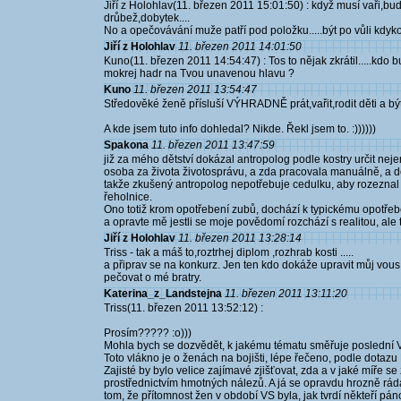
Jiří z Holohlav(11. březen 2011 15:01:50) : když musí vaři,bud
drůbež,dobytek....
No a opečovávání muže patří pod položku.....být po vůli kdykoliv
Jiří z Holohlav
11. březen 2011 14:01:50
Kuno(11. březen 2011 14:54:47) : Tos to nějak zkrátil.....kdo b
mokrej hadr na Tvou unavenou hlavu ?
Kuno
11. březen 2011 13:54:47
Středověké ženě přísluší VÝHRADNĚ prát,vařit,rodit děti a být 
A kde jsem tuto info dohledal? Nikde. Řekl jsem to. :))))))
Spakona
11. březen 2011 13:47:59
již za mého dětství dokázal antropolog podle kostry určit nej
osoba za života životosprávu, a zda pracovala manuálně, a d
takže zkušený antropolog nepotřebuje cedulku, aby rozezna
řeholnice.
Ono totiž krom opotřebení zubů, dochází k typickému opotřebe
a opravte mě jestli se moje povědomí rozchází s realitou, ale t
Jiří z Holohlav
11. březen 2011 13:28:14
Triss - tak a máš to,roztrhej diplom ,rozhrab kosti .....
a připrav se na konkurz. Jen ten kdo dokáže upravit můj vous
pečovat o mé bratry.
Katerina_z_Landstejna
11. březen 2011 13:11:20
Triss(11. březen 2011 13:52:12) :
Prosím????? :o)))
Mohla bych se dozvědět, k jakému tématu směřuje poslední V
Toto vlákno je o ženách na bojišti, lépe řečeno, podle dotazu L
Zajisté by bylo velice zajímavé zjišťovat, zda a v jaké míře s
prostřednictvím hmotných nálezů. A já se opravdu hrozně r
tom, že přítomnost žen v období VS byla, jak tvrdí někteří pán