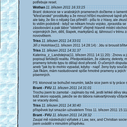
potřebuje reset.
Wothan
11. březen 2011 16:33:15
Brant: dokonce se v arabských pramenech dočteme o lamentech
"křesťanské" prostitutky a že mnozí hříšní muslimové tajně př
ale taky, že šlo o nějaký čas příměří - píšu to z hlavy, ale zk
to vidím podobně - když se někam hnulo vojsko, zpravidla se 
zásobování a pak tábor "oblehli" zřejmě hlavně místní obchodní
vojenských žen, dětí, šlapek, markytánů aj. táhnoucí v trénu
novověkem.
Triss
11. březen 2011 14:33:01
Jiří z Holohlav(11. březen 2011 14:28:14) : Jdu si brousit břit
Triss
11. březen 2011 14:31:37
Katerina_z_Landstejna(11. březen 2011 14:11:20) : Znovu a ji
popisují tehdejší realitu. Předpokládám, že zákony, dekrety, 
prameny tohoto typu to dělají dost přesně. O učených disputac
aneb "jak by to mohlo vypadat, kdyby - např. ženy byly součás
Jak říkám, mám nastudované spíše hmotné prameny a jejich
písemných.
PS: klonovat se bohužel neumím, takže sice jsem si ty práce st
Brant - FVU
11. březen 2011 14:31:01
Trochu jsem to zamotal - zajímalo by mě, jestli lehké děvy s
totiž skoro vypadá, jakože se do tábora nakvartýrovaly vždyck
se vracely domů.
Triss
11. březen 2011 14:30:40
příspěvek byl smazán użivatelem Triss 11. březen 2011 15:1
Brant - FVU
11. březen 2011 14:28:32
Zaujal mě následující výňatek z Law, sex, and Christian soci
jsem uváděl v minulém příspěvku.