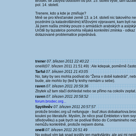
Brodec se zabývá obdobím od pol. 15. století výše, tam tazat
pol. 14. století.
Trenere, kdo a kde je zmiňuje?
Mně se pro křesťanské země 13. a 14. století nic takového ne
pozdními (a katastrofálními) křížovými výpravami, kam byli na
Já jsem našla zmínky pouze o armádách arabských a asijských
Určitě by tazatelce pomohla nějaká konkrétní zmínka - odkaz
dotazované problematice pojednává.
trener
07. březen 2011 22:40:22
oneill(07. březen 2011 21:51:49) : Ale kdepak, poměrně často
Tarful
07. březen 2011 21:43:05
No, taky by ses mohla podívat do "Žena v době katedrál", ne
bude, ale mohlo by (teď ty knihy nemám u sebe).
raven
07. březen 2011 20:59:36
Zbytek už tam stačí dohledat nebo se přímo na cokoliv zeptat.
raven
07. březen 2011 20:58:52
forum.brodec.org...
Spytihněv
07. březen 2011 20:57:57
protože brodec.org už nefunguje - buď zkus dobakarlova.brode
koukni po literatuře. Myslim, že něco psal Embleton v tom sv
středověku) a pak bych se podíval třebo do Contamineho nebo
nemůžu konkrétně, protože nejsem doma.
oneill
07. březen 2011 20:51:49
No pokud vím tak snad jezdily jen markytánky, ale asi mi nejde 