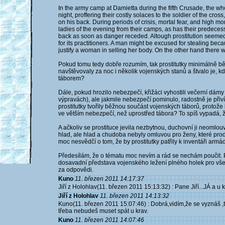
In the army camp at Damietta during the fifth Crusade, the whor
night, proffering their costly solaces to the soldier of the cross,
on his back. During periods of crisis, mortal fear, and high m
ladies of the evening from their camps, as has their predece
back as soon as danger receded. Altough prostitution seemed
for its practitioners. A man might be excused for stealing be
justify a woman in selling her body. On the other hand there wa
Pokud tomu tedy dobře rozumím, tak prostitutky minimálně 
navštěvovaly za noc i několik vojenských stanů a štvalo je, kd
táborem?
Dále, pokud hrozilo nebezpečí, křižáci vyhostili večerní dámy
výpravách), ale jakmile nebezpečí pominulo, radostně je přiví
prostitutky tvořily běžnou součást vojenských táborů, proto
ve větším nebezpečí, než uprostřed tábora? To spíš vypadá, ž
A ačkoliv se prostituce jevila nezbytnou, duchovní ji neomlou
hlad, ale hlad a chudoba nebyly omluvou pro ženy, které prodáv
moc nesvědčí o tom, že by prostitutky patřily k inventáři armá
Předesílám, že o tématu moc nevím a rád se nechám poučit. 
dosavadní představa vojenského ležení plného holek pro vš
za odpovědi.
Kuno
11. březen 2011 14:17:37
Jiří z Holohlav(11. březen 2011 15:13:32) : Pane Jiří...JÁ a u kra
Jiří z Holohlav
11. březen 2011 14:13:32
Kuno(11. březen 2011 15:07:46) : Dobrá,vidím,že se vyznáš ,t
třeba nebudeš muset spát u krav.
Kuno
11. březen 2011 14:07:46