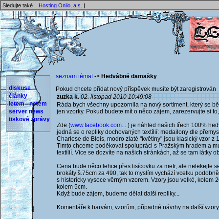
Sledujte také :
Hosting Onlio, a.s.
|
seznam témat
->
Hedvábné damašky
diskuse
Pokud chcete přidat nový příspěvek musíte být zaregistrován 
články
zuzka k.
02. listopad 2010 10:49:08
letem - netem
Ráda bych všechny upozornila na nový sortiment, který se b
server news
jen vzorky. Pokud budete mít o něco zájem, zarezervujte si t
tiskové zprávy
Zde (
www.facebook.com...
) je náhled našich třech 100% he
jedná se o repliky dochovaných textílií: medailony dle přemysl
Charlese de Blois, modro zlaté "květiny" jsou klasický vzor z 15
Tímto chceme poděkovat spolupráci s Pražským hradem a mu
textílií. Více se dozvíte na našich stránkách, až se tam látky ob
Cena bude něco lehce přes tisícovku za metr, ale nelekejte se
brokáty š.75cm za 490, tak to myslím vychází vcelku podobně,
s historicky vysoce věrným vzorem. Vzory jsou velké, kolem 2
kolem 5cm.
Když bude zájem, budeme dělat další repliky...
Komentáře k barvám, vzorům, případné návrhy na další vzory (a