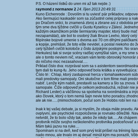
P.S. O házení lístků do uren mi až tak nejde.:)
raymond z normanov 2
24. říjen 2013 20:49:31
Kuno Eichenrode : Dovolím si tu uviesť pár príkladov, odpove
Ako šermujúci kaskadér som sa zúčastnil celej prípravy a nak
po Dračom srdci, to znamená zbroj a zbrane asi z obdobia prv
tým sme dva týždne cvičili u Gustu Kyselicu v Zálesí. Jedneho 
každým okamžikom príde šermiarsky majster, ktorý bude mať 
nezapamätal), ale bol to osobný žiak Bruce Leeho, ktorý celý s
filipínske bojové umenie s dvoma asi 70 cm dlhými paličkami. 
a kopije, prehlásil, že toto ešte nevidel, a poslal niekoho do
celý týždeň cvičili kolotoče z čisto ázijskými postojmi. No sr
Herkules) tak si svoje scény radšej vymýšlal sám, a my sme s
ale o tomto neviem nič, vraciam vám tento obrovský honorár 
do ničoho moc nezasahoval.....
Príklad číslo dva: rozprával som sa s asistentom swordmastra 
tam dali to kung-fu. Jeho odpoveď bola krátka a vysvetlujúca:
Číslo tri : Chlap, ktorý zastupoval herca v tomahawkovom sú
mali predovky-samopaly. Oni skutočne v tom filme mali predov
nabiť. Lenže kým nabili, prestavili sa kamery a šlo sa znova. Po
samopale. Čiže odpoveď je celkom jednoduchá, režisér nie 
Richard Lester) a väčšinou sa spolieha na svordmástra a iný
ako človek, ktorý o tom nemá šajn nevie toho poradcu zhodnot
ale ak nie......(mimochodom, počul som že Hobbs robí len na s
Inak k tej vašej debate, ja si myslím, že obaja máte pravdu. Ak
ovplyvní, ale psychické rozpoloženie je rovnako dôležité. Nav
netvrdil, že to bolo vždy tak, alebo že nikdy tak......Ak chá
protivník môže svojho neškoleného protivníka podceňovať a 
Mám takú jazvu na ruke....
Spomínam si na deň, keď som prvý krát prišiel na tréning špo
nado mnou, ale trvalo im aj desať minút kým ma porazili, Vô