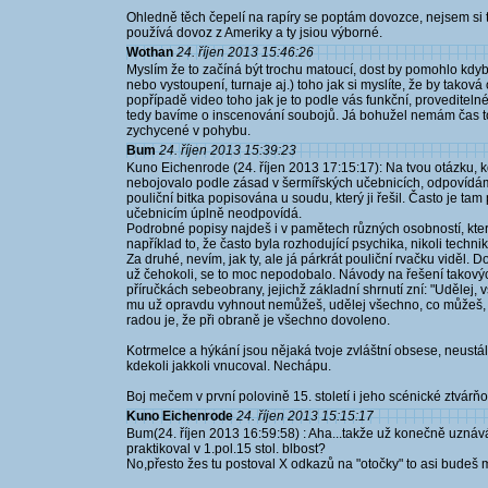
Ohledně těch čepelí na rapíry se poptám dovozce, nejsem si t
používá dovoz z Ameriky a ty jsiou výborné.
Wothan
24. říjen 2013 15:46:26
Myslím že to začíná být trochu matoucí, dost by pomohlo kdy
nebo vystoupení, turnaje aj.) toho jak si myslíte, že by takov
popřípadě video toho jak je to podle vás funkční, proveditelné
tedy bavíme o inscenování soubojů. Já bohužel nemám čas to
zychycené v pohybu.
Bum
24. říjen 2013 15:39:23
Kuno Eichenrode (24. říjen 2013 17:15:17): Na tvou otázku, kd
nebojovalo podle zásad v šermířských učebnicích, odpovídám u
pouliční bitka popisována u soudu, který ji řešil. Často je t
učebnicím úplně neodpovídá.
Podrobné popisy najdeš i v pamětech různých osobností, které
například to, že často byla rozhodující psychika, nikoli techn
Za druhé, nevím, jak ty, ale já párkrát pouliční rvačku viděl. 
už čehokoli, se to moc nepodobalo. Návody na řešení takový
příručkách sebeobrany, jejichž základní shrnutí zní: "Udělej
mu už opravdu vyhnout nemůžeš, udělej všechno, co můžeš, ab
radou je, že při obraně je všechno dovoleno.
Kotrmelce a hýkání jsou nějaká tvoje zvláštní obsese, neustále 
kdekoli jakkoli vnucoval. Nechápu.
Boj mečem v první polovině 15. století i jeho scénické ztvárňov
Kuno Eichenrode
24. říjen 2013 15:15:17
Bum(24. říjen 2013 16:59:58) : Aha...takže už konečně uznáv
praktikoval v 1.pol.15 stol. blbost?
No,přesto žes tu postoval X odkazů na "otočky" to asi budeš 