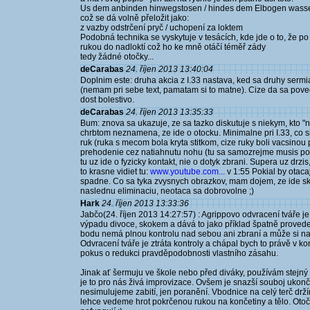
Us dem anbinden hinwegstosen / hindes dem Elbogen wass
což se dá volně přeložit jako:
z vazby odstrčení pryč / uchopení za loktem
Podobná technika se vyskytuje v tesácích, kde jde o to, že po
rukou do nadloktí což ho ke mně otáčí téměř zády
tedy žádné otočky...
deCarabas
24. říjen 2013 13:40:04
Doplnim este: druha akcia z I.33 nastava, ked sa druhy sermia
(nemam pri sebe text, pamatam si to matne). Cize da sa poved
dost bolestivo.
deCarabas
24. říjen 2013 13:35:33
Bum: znova sa ukazuje, ze sa tazko diskutuje s niekym, kto 
chrbtom neznamena, ze ide o otocku. Minimalne pri I.33, co si
ruk (ruka s mecom bola kryta stitkom, cize ruky boli vacsino
prehodenie cez natiahnutu nohu (tu sa samozrejme musis poo
tu uz ide o fyzicky kontakt, nie o dotyk zbrani. Supera uz drz
to krasne vidiet tu:
www.youtube.com...
v 1:55 Pokial by otaca
spadne. Co sa tyka zvysnych obrazkov, mam dojem, ze ide sk
naslednu eliminaciu, neotaca sa dobrovolne ;)
Hark
24. říjen 2013 13:33:36
Jabčo(24. říjen 2013 14:27:57) : Agrippovo odvracení tváře je 
výpadu divoce, skokem a dává to jako příklad špatně proved
bodu nemá plnou kontrolu nad sebou ani zbraní a může si n
Odvracení tváře je ztráta kontroly a chápal bych to právě v 
pokus o redukci pravděpodobnosti vlastního zásahu.
Jinak ať šermuju ve škole nebo před diváky, používám stejný 
je to pro nás živá improvizace. Ovšem je snazší souboj ukon
nesimulujeme zabití, jen poranění. Vbodnice na celý terč drž
lehce vedeme hrot pokrčenou rukou na končetiny a tělo. Oto