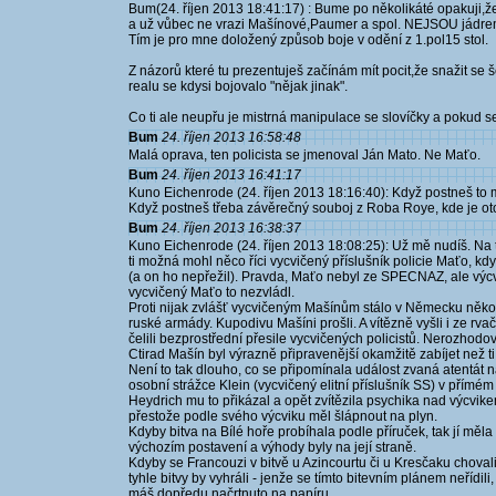
Bum(24. říjen 2013 18:41:17) : Bume po několikáté opakuji,že
a už vůbec ne vrazi Mašínové,Paumer a spol. NEJSOU jádre
Tím je pro mne doložený způsob boje v odění z 1.pol15 stol.
Z názorů které tu prezentuješ začínám mít pocit,že snažit se
realu se kdysi bojovalo "nějak jinak".
Co ti ale neupřu je mistrná manipulace se slovíčky a pokud se 
Bum
24. říjen 2013 16:58:48
Malá oprava, ten policista se jmenoval Ján Mato. Ne Maťo.
Bum
24. říjen 2013 16:41:17
Kuno Eichenrode (24. říjen 2013 18:16:40): Když postneš to mo
Když postneš třeba závěrečný souboj z Roba Roye, kde je oto
Bum
24. říjen 2013 16:38:37
Kuno Eichenrode (24. říjen 2013 18:08:25): Už mě nudíš. Na 
ti možná mohl něco říci vycvičený příslušník policie Maťo, k
(a on ho nepřežil). Pravda, Maťo nebyl ze SPECNAZ, ale výcv
vycvičený Maťo to nezvládl.
Proti nijak zvlášť vycvičeným Mašínům stálo v Německu někol
ruské armády. Kupodivu Mašíni prošli. A vítězně vyšli i ze rv
čelili bezprostřední přesile vycvičených policistů. Nerozhodov
Ctirad Mašín byl výrazně připravenější okamžitě zabíjet než ti 
Není to tak dlouho, co se připomínala událost zvaná atentát na
osobní strážce Klein (vycvičený elitní příslušník SS) v přímé
Heydrich mu to přikázal a opět zvítězila psychika nad výcvikem
přestože podle svého výcviku měl šlápnout na plyn.
Kdyby bitva na Bílé hoře probíhala podle příruček, tak jí měl
výchozím postavení a výhody byly na její straně.
Kdyby se Francouzi v bitvě u Azincourtu či u Kresčaku choval
tyhle bitvy by vyhráli - jenže se tímto bitevním plánem neřídili,
máš dopředu načrtnuto na papíru.