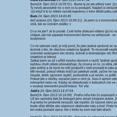
Kuno Eichenrode
24. říjen 2013 14:47:34
Bum(24. říjen 2013 16:05:51) : Bume ty jsi ale pěkný osel :))),t
Ty nevíš absolutně nic o tom co tu postuješ. Najdeš si obráz
:)))) když ti to tu někdo vyvrátí,najednou z toho děláš páku,vytrž
Bum
24. říjen 2013 14:43:45
deCarabas (24. říjen 2013 16:09:21): Já jsem si s ironizován
volá, tak se ozývám zpátky:-)
O co mi jde? Je to prosté. Celé tohle diskusní vlákno (já ho ne
chápal, jak má vypadat inscenování šermu na veřejnosti - ve 
kostýmech.
Co mi vytrvale vadí, je můj pocit, že jako jediná správná se
technik s tím, že všechno ostatní je špatně. To mi prostě nepř
scénické vystoupení věc druhá, scénář a dramaturgie věc třet
ostatních je blbost.
Setkal jsem se až v příliš mnoha oborech s raziči "jediné spr
každou chvíli někdo přesvědčuje, že zrovna on to, co dělá, d
jako jediný a že bych ho měl podpořit v úsilí prosadit to jako
Mě nevadí, pokud někdo kráčí po jakékoli cestě, začne mi vadi
hlupák, debil, ignorant, kydlič, podvodník a já nevím, co ještě.
Pokud jde o otočky, nezačal jsem o nich já. Jsou-li apriori od
relevantní nebo ne. Kdyby se diskutovalo o kotoulech (ne ve zbr
v souboji relevantní použít kotoul. Toť vše.
Jabčo
24. říjen 2013 14:37:54
Bum(24. říjen 2013 16:16:09) : Podľa mňa toto čo popisuješ s
Už len samotný fakt že blokuješ jeho zbraň (chápem dobre, ž
A aj keby ho protivník nevyužil, tak myslím, že časové okno 
bude vždy dlhšie ako súperovo stiahnutie ruky a bod. Preto 
len extra pomalá opica. Ale z tohto by som mal fakt strach.