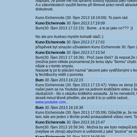
Napsals, že podle mě má správný souboj vypadat jako hýkání a
A o zákonitostech využití šermu při filmové práci nevíš absolu
diskutovat.
Kuno Eichenrode (30. říjen 2013 18:19:09): To jsem rád.
Kuno Eichenrode
30. říjen 2013 17:19:09
Bum(30. říjen 2013 17:22:15) : Bume...a to je jako co??? :))
No ale pro ilustraci myslím bohatě stačí.:)
Kuno Eichenrode
30. říjen 2013 17:17:01
příspěvek byl smazán uživatelem Kuno Eichenrode 30. říjen
Kuno Eichenrode
30. říjen 2013 17:15:54
Bum(30. říjen 2013 17:16:36) : Proč zase lžeš? Já nepsal,že 
(možná jsem někde poznamenal,že tomu stylu "šermu" chybí.:
nějak a v tomto smyslu.
Naopak ty jsi to plácání nazval "akcemi jako vystřiženými s 
ty fechtbuchy viděl z ponorky.
Bum
30. říjen 2013 16:22:15
Kuno Eichenrode (30. říjen 2013 17:15:47): Video ve zbroj
našel jsem se na Youtube jen na jednom kratičkém videu z šer
studujících - šlo o ukázku krátkého assaulta. Já ho nenatoči
deseti minut těsně předtím, ale jestli ti to jo udělá radost...
www.youtube.com...
Bum
30. říjen 2013 16:16:36
Kuno Eichenrode (30. říjen 2013 17:05:09): Důležité je, že n
tam, kde ani jeden z těchto prvků prokazatelně vůbec není.
Kuno Eichenrode
30. říjen 2013 16:15:47
Bum(30. říjen 2013 16:56:34) : Možná by ale bylo nejlepší,k
(nejlépe ve zbroji) abychom si uvědomili,z jaké "pozice" se v