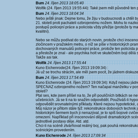
Bum
24. říjen 2013 18:05:40
Wolfik (24. říjen 2013 19:55:44): Také jsem měl původně ten po
Bum
24. říjen 2013 18:04:34
Nebo ještě jinak: Dejme tomu, že žiju v budoucnosti a chtěl 
21. století proti pachateli ozbrojenému nožem. Mohu to na
postupů policejní práce a policista vždy přežije (protože ty ma
kvalitní).
Nebo se můžu podívat do starých novin, protože chci insceno
zločincem v pražském metru, o níž se píše v historických pr
dochovaných manuálů policejní práce, protože ten policista po
a přestože je znal - ale psychika holt ve skutečném boji dělá 
Takže asi tak.
Wolfik
24. říjen 2013 17:55:44
Kuno Eichenrode(24. říjen 2013 19:09:34) :
Já už se trochu strácím, ale měl jsem pocit, že jádrem diskuze 
Bum
24. říjen 2013 17:54:49
Kuno Eichenrode (24. říjen 2013 19:09:34): Když nejsou jádr
SPECNAZ ozbrojeného nožem? Ten načapal manželku v posteli
století?
Ptal ses, kde jsem přišel na to, že při pouličních bitkách s
učebnicích. Já se ti na to snažím odpovědět. Používáš-li hypo
odpovědět srovnatelnými příklady. Které nejsou hypotetické, 
Můj názor je přitom stále týž: rekonstrukce dobových technik 
historickým šermem bych ji nenazýval, je to spíš bojové cviče
omezení. Například při inscenování dějově dramatických scé
jednotlivé postavy děje. Atd. atd.
Chci-li na scéně ztvárňovat reálný boj, pak pouhá rekonstrukc
scénickým provedením.
Kuno Eichenrode
24. říjen 2013 17:09:34