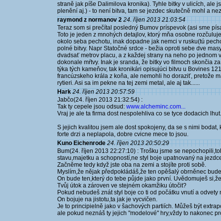
straně jak píše Dalimilova kronika). Tyhle bitky v ulicích, ale 
plenění aj.) - to není bitva, tam se jezdec skutečně mohl a nez
raymond z normanov 2
24. říjen 2013 21:03:54
Teraz som si prečítal posledný Bumov príspevok (asi sme písa
Toto je jeden z mnohých detajlov, ktorý mňa osobne rozčuluje
okolo seba pechotu, inak dopadne jak nemci v rusku(tú pechotu
polné bitvy. Napr Statočné srdce - bežia oproti sebe dve mas
dvadsať metrov placu, a z každej strany na neho po jednom v
dokonale mŕtvy. Inak je sranda, že bitky vo filmoch skončia 
týka tých kameňov, tak kronikári opisujúci bitvu u Bovines 12
francúzskeho krála z koňa, ale nemohli ho doraziť, pretože m
rytieri. Asi sa im pekne na tej zemi metal, ale aj tak......
Hark
24. říjen 2013 20:57:59
Jabčo(24. říjen 2013 21:32:54) :
Tak ty cepele jsou odsud:
www.alcheminc.com...
Vraj je ale ta firma dost nespolehliva co se tyce dodacich lhut
S jejich kvalitou jsem ale dost spokojeny, da se s nimi bodat,
forte drzi a neplapola, dobre cvicne mece to jsou.
Kuno Eichenrode
24. říjen 2013 20:50:29
Bum(24. říjen 2013 22:27:10) : Trošku jsme se nepochopili,t
stavu,majetku a schopností,ne styl boje upatnovaný na jezdc
Začněme tedy když jste oba na zemi a stojíte proti sobě.
Myslím,že nějak předpokládáš,že ten opěšalý obrněnec bude 
On bude ten,který do tebe půjde jako první. Uvědomuješ si,ž
Tvůj útok a zároven ve stejném okamžiku útočit?
Pokud nebudeš znát styl boje co ti od počátku vnutí a odvety 
On bojuje na jistotu,ta jak je vycvičen.
Je to principielně jako v šachových partiích. Můžeš být extr
ale pokud neznáš ty jejich "modelové" hry,vždy to nakonec pr