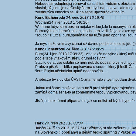
Nebude smysluplnější věnovat se spíš těm videím s otočkami
vlastní, už jsem je na Český šerm kdysi napostoval, ale moje p
zvednutých emocích se už na sebe upozorňovat bojím.
Kuno Eichenrode
24. říjen 2013 16:16:40
Wothan(24. říjen 2013 17:46:26) :
Wothane-když sem postnu nějaké video,kde ta nesmyslná oto
Bumových oblíbenců tak on je schopen tvrdit,že je to akce vy
"souboj" z Excaliburu,spoléhajíc na to,že jeho oponenti jsou h
Já myslím,že vnímavý čtenář už dávno pochopil,o co tu jde.:))
Kuno Eichenrode
24. říjen 2013 16:08:25
Bum(24. říjen 2013 17:39:23) : Aha takže ne výcvik,který měl v
podle tebe v takovém střetu druhořadé???
Stačilo dělat vše ostatní co není nebylo popsáno ve fechtbuc
Protože píšeš:......bitka popisována u soudu, který ji řešil. 
šermířským učebnicím úplně neodpovídá.....
Anebo,že by slovíčko ČASTO znamenalo v tvém podání dvakr
Jakou asi šanci mají dva lidi s noži proti stejně vyzbrojen
zahýbá doma žena-to at zohledníme tebou vypichovanou psyc
Jistě.je to extrémní případ ale nijak se neliší od tvých hypotéz
Hark
24. říjen 2013 16:03:04
Jabčo(24. říjen 2013 16:37:54) : Vždycky si rád zašermuju, 
na Slovensko (Topolčany) a dělám teďko sparring v Praze:
au