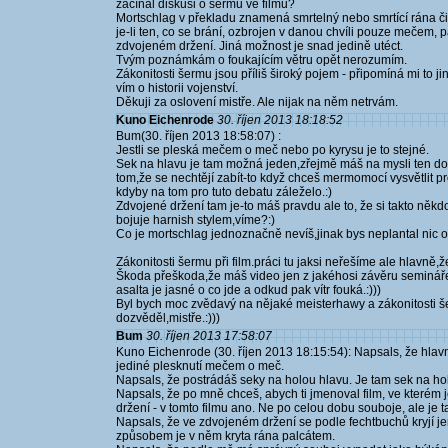
začínal diskusi o šermu ve filmu?
Mortschlag v překladu znamená smrtelný nebo smrtící rána 
je-li ten, co se brání, ozbrojen v danou chvíli pouze mečem, p
zdvojeném držení. Jiná možnost je snad jedině utéct.
Tvým poznámkám o foukajícím větru opět nerozumím.
Zákonitosti šermu jsou příliš široký pojem - připomíná mi to j
vím o historii vojenství.
Děkuji za oslovení mistře. Ale nijak na něm netrvám.
Kuno Eichenrode
30. říjen 2013 18:18:52
Bum(30. říjen 2013 18:58:07) :
Jestli se pleská mečem o meč nebo po kyrysu je to stejné.
Sek na hlavu je tam možná jeden,zřejmě máš na mysli ten do 
tom,že se nechtějí zabít-to když chceš mermomocí vysvětlit pr
kdyby na tom pro tuto debatu záleželo.:)
Zdvojené držení tam je-to máš pravdu ale to, že si takto ně
bojuje harnish stylem,víme?:)
Co je mortschlag jednoznačně nevíš,jinak bys neplantal nic o "
Zákonitosti šermu při film.práci tu jaksi neřešíme ale hlavně,že
Škoda přeškoda,že máš video jen z jakéhosi závěru semináře 
asalta je jasné o co jde a odkud pak vítr fouká.:)))
Byl bych moc zvědavý na nějaké meisterhawy a zákonitosti š
dozvěděl,mistře.:)))
Bum
30. říjen 2013 17:58:07
Kuno Eichenrode (30. říjen 2013 18:15:54): Napsals, že hla
jediné plesknutí mečem o meč.
Napsals, že postrádáš seky na holou hlavu. Je tam sek na ho
Napsals, že po mně chceš, abych ti jmenoval film, ve kterém 
držení - v tomto filmu ano. Ne po celou dobu souboje, ale je t
Napsals, že ve zdvojeném držení se podle fechtbuchů kryjí je
způsobem je v něm kryta rána palcátem.