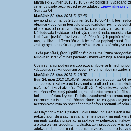
Maršálek (25. říjen 2013 13:18:37): Ad policista: Vypadá to, 
se tehdy psalo bezprostředně po události.
zpravy.idnes.cz...
Sorry za OT.
Maršálek
25. říjen 2013 11:32:43
raymond z normanov 2(25. říjen 2013 10:50:41) : k boji jezd
obránců v pouličním boji bylo právě rozdělení rychle se pohyb
uliček, následné uzavření kopiníky, častěji ale zatarasení řet
Následovala likvidace jednotlivých jezdců, nebo menších sku
i strhávání jezdců dřevci ze země. Pár pěkných popisů máme 
nás, ale likvidaci Templářů v ulicích města popisuje např. Join
zmínky bychom našli k boji ve městech za stoleté války ve Franc
Takže jak píšeš, jízdní i pěší družiníci se mají zuby nehty drž
Přirovnání k tankům bez pěchoty v městském boji je zcela pře
Což mi v rámci podtématu zobrazování boje ve filmech připom
vybavených štíty, nesenými ovšem i v přímém boji na zádech
Maršálek
25. říjen 2013 11:18:37
Bum 24. říjen 2013 18:58:48 - předem se omlouvám za OT, je 
Ten policista, zabitý před lety v metru, padl pod nožem rusk
rozčarování ze ztráty práce "slavil" výročí výsadkových vojs
veterána VDV, který působil dojmem bezdomovce a útočil skry
holi, pod měkkou krytkou. Policista zasahoval na obranu na
informace z místa neměl žádnou šanci. To, co vypadalo jako r
bezdomovce bylo po naznačeném nápřahu bodnutí krátkým k
Ad Heydrich &#8211; taktika útoku i úniku při atentátech a l
pokusů a omylů a žádná strana neměla pevný manuál, který by
manuály vznikaly právě až na základě vyhodnocování takovýc
a pracuje s tím jak ochranná služba, tak i přepadové týmy, je
adekvátně hodnotit, jinak budeme mít zkreslenou představu o 