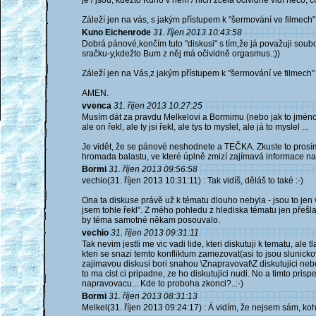
je / jsou, kdežto Kuno v něm / nich zcela očividně vidí něco, 
Záleží jen na vás, s jakým přístupem k "šermování ve filmech" 
Kuno Eichenrode
31. říjen 2013 10:43:58
Dobrá pánové,končím tuto "diskusi" s tím,že já považuji soubo
sračku-y,kdežto Bum z něj má očividně orgasmus.:))
Záleží jen na Vás,z jakým přístupem k "šermování ve filmech" 
AMEN.
vvenca
31. říjen 2013 10:27:25
Musím dát za pravdu Melkelovi a Bormimu (nebo jak to jméno 
ale on řekl, ale ty jsi řekl, ale tys to myslel, ale já to myslel ...
Je vidět, že se pánové neshodnete a TEČKA. Zkuste to prosím
hromada balastu, ve které úplně zmizí zajímavá informace na
Bormi
31. říjen 2013 09:56:58
vechio(31. říjen 2013 10:31:11) : Tak vidíš, děláš to také :-)
Ona ta diskuse právě už k tématu dlouho nebyla - jsou to jen
jsem tohle řekl". Z mého pohledu z hlediska tématu jen přešla
by téma samotné někam posouvalo.
vechio
31. říjen 2013 09:31:11
Tak nevim jestli me vic vadi lide, kteri diskutuji k tematu, ale t
kteri se snazi temto konfliktum zamezovat(asi to jsou slunickov
zajimavou diskusi bori snahou \Znapravovat\Z diskutujici neb
to ma cist ci pripadne, ze ho diskutujici nudi. No a timto pr
napravovacu... Kde to proboha zkonci?..:-)
Bormi
31. říjen 2013 08:31:13
Melkel(31. říjen 2013 09:24:17) : Á vidím, že nejsem sám, koh