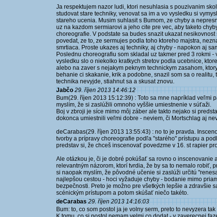
Ja respektujem nazor ludi, ktori nesuhlasia s pouzivanim sko
studovat stare techniky, venovat sa im a vo vysledku si vymys
stareho ucenia. Musim suhlasit s Bumom, ze chyby a nepresnos
uz na kazdom sermiarovi a jeho cite pre vec, aby taketo chyb
choreografie. V podstate sa budes snazit ukazat nesikovnost 
povedat, ze to, ze sermujes podla toho ktoreho majstra, nezn
smrtiaca. Proste ukazes aj techniky, aj chyby - napokon aj sam
Poslednu choreografiu som skladal uz takmer pred 3 rokmi - v
vysledku slo o niekolko kratkych stretov podla ucebnice, kto
alebo na zaver s nejakym peknym technickym zasahom, ktory 
behanie ci skakanie, krik a podobne, snazil som sa o realitu,
technika nevyjde, stiahnut sa a skusat znovu.
Jabčo
29. říjen 2013 14:46:12
Bum(29. říjen 2013 15:12:39) : Toto sa mne napríklad veľmi 
myslím, že si zaslúžili omnoho vyššie umiestnenie v súťaži.
Boj v zbroji je síce mimo môj záber ale takto nejako si preds
dokonca umiestnili veľmi dobre - neviem, či Mortschlag aj nev
deCarabas(29. říjen 2013 13:55:43) : no to je pravda. Insce
tvorby a prípravy choreografie podľa "starého" prístupu a pod
predstav si, že chceš inscenovať povedzme v 16. st rapier pro
Ale otázkou je, či je dobré pokúšať sa rovno o inscenovanie a
relevantným názorom, ktorí tvrdia, že by sa to nemalo robiť
si naopak myslím, že pôvodné učenie si zaslúži určitú "renes
najlepšou cestou - hoci vyžaduje chyby - bodanie mimo priamyc
bezpečnosti. Preto je možno pre všetkých lepšie a zdravšie s
scénickým prístupom a potom skúšať niečo takéto.
deCarabas
29. říjen 2013 14:16:03
Bum: to, co som postol ja je volny serm, preto to nevyzera tak
K tomu, co si postol nemam velmi co dodat - v zaverecnej faz