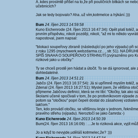
A..kdes prosímtě přišel na to,že při pouličních bitkách se n
učebnicích?
Jak se tedy bojovalo? Aha..už vím,kotrmelce a hýkání.:)))
Bum
24. říjen 2013 14:59:58
Kuno Eichenrode (24. říjen 2013 16:47:34): Opět platí totéž, a
prvním příspěvku, nikoli později, nikoli, "až mi to někdo vyvr
napostoval, jsem napsal:
"blokaci soupeřovy zbraně (následující po jeho výpadu) při
z roku 1295 (myschwerk.webzdarma.cz... , str. 51). NA 
SPÍŠ SNAHA O SOUPEŘOVO STRHNUTÍ (zvýrazněno pro Kuna).
rizikové jako u otočky."
Ty se chceš prostě jen hádat a útočit. To se dá ignorovat, ale
dohledatelné.
Bum
24. říjen 2013 14:51:21
Jabčo (24. říjen 2013 16:37:54): Já si upřímně myslím totéž, 
Zdenal (24. říjen 2013 16:27:51): Myslel jsem, že většina oto
přijmeme Jabčovu definici, která se mi líbí: "Otočky, tak ako
školami učené spočívali v tom, že po protivníkovom výpade z
potom sa "otočkou" popri čepeli dostal do zásahovej vzdialen
lakťom."
Ten, kdo provádí otočku, se většinou kryje v jednom, řekněm
pravého střehu (výpadu). Neroztočí se jako čamrda:-)
Kuno Eichenrode
24. říjen 2013 14:50:39
Bum(24. říjen 2013 16:16:09) : ....Je to riziková akce, vyjít mů
Jo a když to nevyjde,uděláš kotrmelec,že? :)))