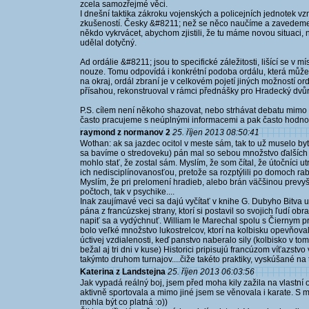
zcela samozřejmé věci.
I dnešní taktika zákroku vojenských a policejních jednotek 
zkušeností. Česky &#8211; než se něco naučíme a zavedeme t
někdo vykrvácet, abychom zjistili, že tu máme novou situaci, n
udělal dotyčný.
Ad ordálie &#8211; jsou to specifické záležitosti, lišící se v m
nouze. Tomu odpovídá i konkrétní podoba ordálu, která může
na okraj, ordál zbraní je v celkovém pojetí jiných možností or
přísahou, rekonstruoval v rámci přednášky pro Hradecký dvůr
P.S. cílem není někoho shazovat, nebo strhávat debatu mimo 
často pracujeme s neúplnými informacemi a pak často hodnotí
raymond z normanov 2
25. říjen 2013 08:50:41
Wothan: ak sa jazdec ocitol v meste sám, tak to už muselo byť
sa bavíme o stredoveku) pán mal so sebou množstvo ďalších j
mohlo stať, že zostal sám. Myslím, že som čítal, že útočníci ut
ich nedisciplínovanosťou, pretože sa rozptýlili po domoch ra
Myslím, že pri prelomení hradieb, alebo brán väčšinou prevy
počtoch, tak v psychike....
Inak zaujímavé veci sa dajú vyčítať v knihe G. Dubyho Bitva
pána z francúzskej strany, ktorí si postavil so svojich ľudí o
napiť sa a vydýchnuť. William le Marechal spolu s Čiernym pr
bolo veľké množstvo lukostrelcov, ktorí na kolbisku opevňovali
úctivej vzdialenosti, keď panstvo naberalo sily (kolbisko v to
bežal aj tri dni v kuse) Historici pripisujú francúzom víťazstvo
takýmto druhom turnajov....čiže takéto praktiky, vyskúšané na
Katerina z Landstejna
25. říjen 2013 06:03:56
Jak vypadá reálný boj, jsem před moha kily zažila na vlastní 
aktivně sportovala a mimo jiné jsem se věnovala i karate. S 
mohla být co platná :o))