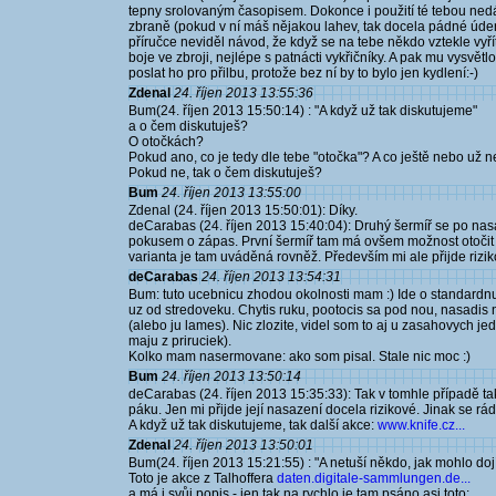
tepny srolovaným časopisem. Dokonce i použití té tebou ned
zbraně (pokud v ní máš nějakou lahev, tak docela pádné údern
příručce neviděl návod, že když se na tebe někdo vztekle vyří
boje ve zbroji, nejlépe s patnácti vykřičníky. A pak mu vysvětl
poslat ho pro přilbu, protože bez ní by to bylo jen kydlení:-)
Zdenal
24. říjen 2013 13:55:36
Bum(24. říjen 2013 15:50:14) : "A když už tak diskutujeme"
a o čem diskutuješ?
O otočkách?
Pokud ano, co je tedy dle tebe "otočka"? A co ještě nebo už 
Pokud ne, tak o čem diskutuješ?
Bum
24. říjen 2013 13:55:00
Zdenal (24. říjen 2013 15:50:01): Díky.
deCarabas (24. říjen 2013 15:40:04): Druhý šermíř se po nas
pokusem o zápas. První šermíř tam má ovšem možnost otočit 
varianta je tam uváděná rovněž. Především mi ale přijde rizik
deCarabas
24. říjen 2013 13:54:31
Bum: tuto ucebnicu zhodou okolnosti mam :) Ide o standard
uz od stredoveku. Chytis ruku, pootocis sa pod nou, nasadi
(alebo ju lames). Nic zlozite, videl som to aj u zasahovych jed
maju z priruciek).
Kolko mam nasermovane: ako som pisal. Stale nic moc :)
Bum
24. říjen 2013 13:50:14
deCarabas (24. říjen 2013 15:35:33): Tak v tomhle případě tak
páku. Jen mi přijde její nasazení docela rizikové. Jinak se 
A když už tak diskutujeme, tak další akce:
www.knife.cz...
Zdenal
24. říjen 2013 13:50:01
Bum(24. říjen 2013 15:21:55) : "A netuší někdo, jak mohlo doj
Toto je akce z Talhoffera
daten.digitale-sammlungen.de...
a má i svůj popis - jen tak na rychlo je tam psáno asi toto: