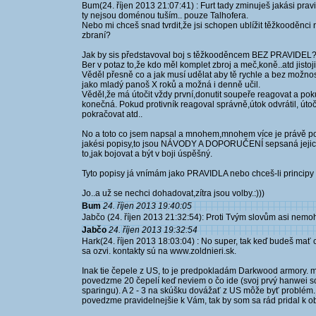
Bum(24. říjen 2013 21:07:41) : Furt tady zminuješ jakási pravi
ty nejsou doménou tuším.. pouze Talhofera.
Nebo mi chceš snad tvrdit,že jsi schopen ublížit těžkooděnc
zbraní?
Jak by sis představoval boj s těžkooděncem BEZ PRAVIDEL
Ber v potaz to,že kdo měl komplet zbroj a meč,koně..atd jistoji
Věděl přesně co a jak musí udělat aby tě rychle a bez možnost
jako mladý panoš X roků a možná i denně učil.
Věděl,že má útočit vždy první,donutit soupeře reagovat a po
konečná. Pokud protivník reagoval správně,útok odvrátil, útoč
pokračovat atd..
No a toto co jsem napsal a mnohem,mnohem více je právě p
jakési popisy,to jsou NÁVODY A DOPORUČENÍ sepsaná jejich
to,jak bojovat a být v boji úspěšný.
Tyto popisy já vnímám jako PRAVIDLA nebo chceš-li principy
Jo..a už se nechci dohadovat,zítra jsou volby.:)))
Bum
24. říjen 2013 19:40:05
Jabčo (24. říjen 2013 21:32:54): Proti Tvým slovům asi nemoh
Jabčo
24. říjen 2013 19:32:54
Hark(24. říjen 2013 18:03:04) : No super, tak keď budeš mať
sa ozvi. kontakty sú na www.zoldnieri.sk.
Inak tie čepele z US, to je predpokladám Darkwood armory.
povedzme 20 čepelí keď neviem o čo ide (svoj prvý hanwei s
sparingu). A 2 - 3 na skúšku dovážať z US môže byť problém.
povedzme pravidelnejšie k Vám, tak by som sa rád pridal k o