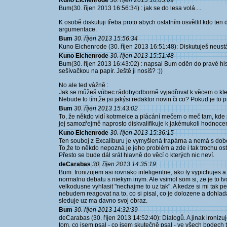
Kuno Eichenrode
30. říjen 2013 16:05:09
Bum(30. říjen 2013 16:56:34) : jak se do lesa volá....
K osobě diskutuji třeba proto abych ostatním osvětlil kdo ten
argumentace.
Bum
30. říjen 2013 15:56:34
Kuno Eichenrode (30. říjen 2013 16:51:48): Diskutuješ neustá
Kuno Eichenrode
30. říjen 2013 15:51:48
Bum(30. říjen 2013 16:43:02) : napsal Bum oděn do pravé hist
sešívačkou na papír. Ještě ji nosíš? :))
No ale ted vážně :
Jak se můžeš vůbec rádobyodborně vyjadřovat k věcem o kte
Nebude to tím,že jsi jakýsi redaktor novin či co? Pokud je to
Bum
30. říjen 2013 15:43:02
To, že někdo vidí kotrmelce a plácání mečem o meč tam, kde 
jej samozřejmě naprosto diskvalifikuje k jakémukoli hodnocen
Kuno Eichenrode
30. říjen 2013 15:36:15
Ten souboj z Excaliburu je vymyšlená trapárna a nemá s dob
To,že to někdo nepozná je jeho problém a zde i tak trochu os
Přesto se bude dál srát hlavně do věcí o kterých nic neví.
deCarabas
30. říjen 2013 14:35:19
Bum: Ironizujem asi rovnako inteligentne, ako ty vypichujes 
normalnu debatu s niekym inym. Ale vsimol som si, ze je to tv
velkodusne vyhlasit "nechajme to uz tak". A kedze si mi tak pe
nebudem reagovat na to, co si pisal, co je dolozene a dohla
sleduje uz ma davno svoj obraz.
Bum
30. říjen 2013 14:32:39
deCarabas (30. říjen 2013 14:52:40): Dialogů. A jinak ironizu
tom, co jsem psal - co jsem skutečně psal - ve všech bodech t