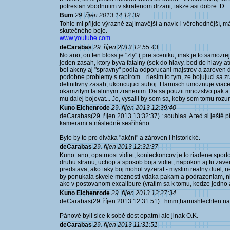
potrestan vbodnutim v skratenom drzani, takze asi dobre :D
Bum
29. říjen 2013 14:12:39
Tohle mi přijde výrazně zajímavější a navíc i věrohodnější, má
skutečného boje.
www.youtube.com...
deCarabas
29. říjen 2013 12:55:43
No ano, on ten bloss je "zly" ( pre sceniku, inak je to samozr
jeden zasah, ktory byva fatalny (sek do hlavy, bod do hlavy at
bol akcny aj "spravny" podla odporucani majstrov a zaroven 
podobne problemy s rapirom... riesim to tym, ze bojujuci sa zr
definitivny zasah, ukoncujuci suboj. Harnisch umoznuje viac
okamzitym fatalnnym zranenim. Da sa pouzit mnozstvo pak a s
mu dalej bojovat... Jo, vysalil by som sa, keby som tomu roz
Kuno Eichenrode
29. říjen 2013 12:39:40
deCarabas(29. říjen 2013 13:32:37) : souhlas. A ted si ještě 
kamerami a následně sesříháno.
Bylo by to pro diváka "akční" a zároven i historické.
deCarabas
29. říjen 2013 12:32:37
Kuno: ano, opatrnost vidiet, konieckoncov je to riadene spor
druhu stranu, uchop a sposob boja vidiet, napokon aj tu zave
predstava, ako taky boj mohol vyzerat - myslim realny duel, 
by ponukala skvele moznosti vdaka pakam a podrazeniam, n
ako v postovanom excalibure (vratim sa k tomu, kedze jedno a
Kuno Eichenrode
29. říjen 2013 12:27:34
deCarabas(29. říjen 2013 12:31:51) : hmm,harnishfechten na
Pánové byli sice k sobě dost opatrní ale jinak O.K.
deCarabas
29. říjen 2013 11:31:51