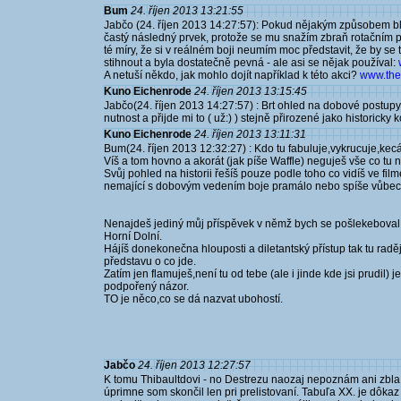
Bum
24. říjen 2013 13:21:55
Jabčo (24. říjen 2013 14:27:57): Pokud nějakým způsobem bl
častý následný prvek, protože se mu snažím zbraň rotačním p
té míry, že si v reálném boji neumím moc představit, že by se 
stihnout a byla dostatečně pevná - ale asi se nějak používal:
A netuší někdo, jak mohlo dojít například k této akci?
www.the
Kuno Eichenrode
24. říjen 2013 13:15:45
Jabčo(24. říjen 2013 14:27:57) : Brt ohled na dobové postup
nutnost a přijde mi to ( už:) ) stejně přirozené jako historicky
Kuno Eichenrode
24. říjen 2013 13:11:31
Bum(24. říjen 2013 12:32:27) : Kdo tu fabuluje,vykrucuje,kecá a
Víš a tom hovno a akorát (jak píše Waffle) neguješ vše co tu 
Svůj pohled na historii řešíš pouze podle toho co vidíš ve fil
nemající s dobovým vedením boje pramálo nebo spíše vůbec
Nenajdeš jediný můj příspěvek v němž bych se pošlekebova
Horní Dolní.
Hájíš donekonečna hlouposti a diletantský přístup tak tu raděj
představu o co jde.
Zatím jen flamuješ,není tu od tebe (ale i jinde kde jsi prudil
podpořený názor.
TO je něco,co se dá nazvat ubohostí.
Jabčo
24. říjen 2013 12:27:57
K tomu Thibaultdovi - no Destrezu naozaj nepoznám ani zbla.
úprimne som skončil len pri prelistovaní. Tabuľa XX. je dôk