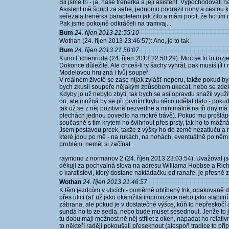
Šli jsme tři - já, naše trenérka a její asistent. Vypochodovali n
Asistent mě šoupl za sebe, jednomu podrazil nohy a cestou 
seřezala trenérka parapletem jak žito a mám pocit, že ho tím 
Pak jsme pokojně odkráčeli na tramvaj...
Bum
24. říjen 2013 21:55:10
Wothan (24. říjen 2013 23:46:57): Ano, je to tak.
Bum
24. říjen 2013 21:50:07
Kuno Eichenrode (24. říjen 2013 22:50:29): Moc se to tu rozje
Dokonce důležité. Ale chceš-li ty šachy vyhrát, pak musíš jít 
Modelovou hru zná i tvůj soupeř.
V reálném životě se zase nijak zvlášť neperu, takže pokud by
bych zkusil soupeře nějakým způsobem ukecat, nebo se zdek
Kdyby jo už nebylo zbytí, tak bych se asi opravdu snažil využít 
on, ale možná by se při prvním krytu něco udělat dalo - po
tak už se z něj pozitivně nezvedne a minimálně na tři dny má 
plechách jednou povedlo na mokré trávě). Pokud mu prošlápnu
současně s tím krytem ho švihnout přes prsty, tak ho to možná
Jsem postavou prcek, takže z výšky ho do země nezatluču a mů
které jdou po mě - na rukách, na nohách, eventuálně po něm ně
problém, neměl si začínat.
raymond z normanov 2 (24. říjen 2013 23:03:54): Uvažoval js
děkuji za pochvalná slova na adresu Williama Hobbse a Richa
o karatistovi, který dostane nakládačku od ranaře, je přesně ze
Wothan
24. říjen 2013 21:46:57
K těm jezdcům v ulicích - poměrně oblíbený trik, opakovaně 
přes ulici (ať už jako okamžitá improvizace nebo jako stabiln
zábrana, ale pokud je v dostatečné výšce, kůň to nepřeskočí
sundá ho to ze sedla, nebo bude muset sesednout. Jenže to je t
tu dobu mají možnost ně něj střílet z oken, napadat ho rela
to někteří raději pokoušeli přeseknout (alespoň tradice to při