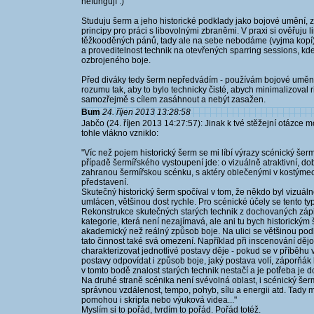
nefungují :)
Studuju šerm a jeho historické podklady jako bojové umění,
principy pro práci s libovolnými zbraněmi. V praxi si ověřuju l
těžkooděných pánů, tady ale na sebe nebodáme (vyjma kopí) 
a proveditelnost technik na otevřených sparring sessions, kde 
ozbrojeného boje.
Před diváky tedy šerm nepředvádím - používám bojové umění
rozumu tak, aby to bylo technicky čisté, abych minimalizoval 
samozřejmě s cílem zasáhnout a nebýt zasažen.
Bum
24. říjen 2013 13:28:58
Jabčo (24. říjen 2013 14:27:57): Jinak k tvé stěžejní otázce 
tohle vlákno vzniklo:
"Víc než pojem historický šerm se mi líbí výrazy scénický šerm
případě šermířského vystoupení jde: o vizuálně atraktivní, 
zahranou šermířskou scénku, s aktéry oblečenými v kostýmec
představení.
Skutečný historický šerm spočíval v tom, že někdo byl vizuál
umlácen, většinou dost rychle. Pro scénické účely se tento t
Rekonstrukce skutečných starých technik z dochovaných zápi
kategorie, která není nezajímavá, ale ani tu bych historickým 
akademický než reálný způsob boje. Na ulici se většinou po
tato činnost také svá omezení. Například při inscenování d
charakterizovat jednotlivé postavy děje - pokud se v příběhu 
postavy odpovídat i způsob boje, jaký postava volí, záporňák
v tomto bodě znalost starých technik nestačí a je potřeba je
Na druhé straně scénika není svévolná oblast, i scénický šerm 
správnou vzdálenost, tempo, pohyb, sílu a energii atd. Tady
pomohou i skripta nebo výuková videa..."
Myslím si to pořád, tvrdím to pořád. Pořád totéž.