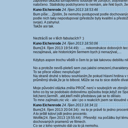
zapotřebí ukázka turnajového souboje ve zbrojích, bojované
natočeno. Statisticky podchyceno to nemám, ale řekl bych, že
Kuno Eichenrode
24. říjen 2013 18:53:46
Bum píše:....Zjistím, že nemohu postupovat podle dochovaných
podle nich taky nepostupoval (přestože byly kvalitní a přestož
svoje). A zahynul.
Takže asi tak.
Neztrácíš se v těch fabulacích? :)
Kuno Eichenrode
24. říjen 2013 18:50:06
Bum(24. říjen 2013 19:54:49) : ..... rekonstrukce dobových te
nezajímavá, ale historickým šermem bych ji nenazýval,....
Kdybys aspon trochu věděl o čem to je tak takovou debilitu n
No a protože nevíš-pleteš sem zas jakési omezení,charaktery 
To se přece vůbec nevylučuje!
Na straně druhé s tebou souhlasím,že pokud hlavní hrdina v 
průměrný divák,že je to blbost. Může se na to sice dobře dívat 
Moje původní otázka zněla PROČ není v soubojích ve zbrojích 
toho co by se podobalo dobovému způsobu boje,když ze Spanil
lidi,herci,šermíři...atd,kteří měli představu jak se to dělalo.
To mne zajímalo,nic víc - ale i po x reakcích jsem se kloudn
Kuno Eichenrode
24. říjen 2013 18:34:11
Bum(24. říjen 2013 20:04:34) : no to je právě to jedno procent
A to ještě kdoví jstli jedno procento.
Wolfik(24. říjen 2013 19:55:44) : Přesněji: na počátku byl t
dochovaných pramenů ve filmech.
Co se z toho vyvinulo dál-za to já nemohu.