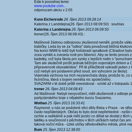
Este k povodnej teme:
www.youtube.com...
odporucam akciu v 2:05
Kuno Eichenrode
26. říjen 2013 09:28:14
Katerina z Landstejna(26. říjen 2013 08:09:50) : souhlas.
Katerina z Landstejna
26. říjen 2013 06:09:50
trener(26. říjen 2013 06:08:43) :
Mašínové žádnou odbojovou zkušenost neměli, protože válku
babičky. Leda by se za "odboj" dala považovat běžná klukovs
Na konci WWII to totiž byli holobradí spratkové (Ctiradovi bylo 
zcea vymkli a zvesela rosti pro šibenici. Aby se tento proces
kadetky, což byla škola pro synky z lepších rodin s "porucham
Tam ale skutečně prošli jednak běžným vojenským drilem a C
připravenosti obyvatelstva". Při té příležitosti vykradli jeden z
což nebyli ani postaveni před soud, ani vyhozeni ze školy).
Vojenská výchova na nich nezanechala stopy, protože to, co d
řezničina, která s bojem neměla nic společného.
SVAZARM v té době ještě neexistoval - vznikl až v listopadu 
trener
26. říjen 2013 04:08:43
Ad Mašínové: Nebyli nevycvičení, měli zkušenosti z odboje 
partyzánského boje z nějakého kurzu Svazarmu.
Wothan
25. říjen 2013 16:33:41
Raymond: u nás se podobné věci děly třeba v Praze - ve stře
často nepřátelských. Občas to bylo dost nepřehledné - nešlo 
rychle a radikálně a pak měli jezdci co dělat se dostat z těch
taktiku a součinnost s pěchotou v těch uličkách nebyl čas ani 
taková noční můra - úzké uličky středověkého města, plné ne
Bum
25. říjen 2013 12:38:00