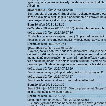
vyrábíš ty, je tvoje vizitka. Ale když se debata trochu uklidnila
Alfierimu.
deCarabas
30. říjen 2013 13:52:40
Bum: suboja, ci dialogov? Suboj si nam dokonalo interpretova
kazda akcia mala svoju logiku a odovodnenie a zaroven bol
nevidenym, divacky atraktivnym sposobom.
Bum
30. říjen 2013 13:23:26
deCarabas (30. říjen 2013 11:57:36): Podle interpretace toho 
deCarabas
30. říjen 2013 10:57:36
Skoda, tesil som sa na nejaky zdroj :( On preklad do anglicti
netusim, ci su moje znalosti anglictiny dostatocne, aby som to 
Bormi
30. říjen 2013 09:50:54
deCarabas(30. říjen 2013 08:12:29) :
Člověče, na to ti bohužel nedokážu odpovědět. Ono je to celé
originál v italštině. Bývalý šéf skupiny někde sehnal překlad d
momentálně moc nezašermuji a ani už nemám přístup k tomu 
též není úplně ideální pro nějaké striktní studium, nicméně pr
protože i pan Šindelář se vyjádřil v tom smyslu, že ta italská šk
deCarabas
30. říjen 2013 07:12:29
Bormi: mam na mysli, kto prekladal, nie kto ti ho poskytol :D
deCarabas
30. říjen 2013 07:08:17
Bormi: trochu mimo - od koho mas preklad Alfieriho?
Bum
29. říjen 2013 22:24:30
Bormi (29. říjen 2013 23:18:23): Díky za připomenutí Soupeřů
miluju. Inu, dělal je William Hobbs:-)
Bormi
29. říjen 2013 22:18:23
raymond z normanov 2(29. říjen 2013 20:23:56) :
Duelanty (vysílané též pod názvem Soupeři) považuji osobně