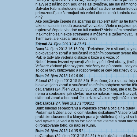
Hark(24. říjen 2013 15:33:36) : ďakujem za odpoveď presne t
hlavy je z nášho pohľadu dnes asi zvláštne, ale dal nám toho
Salvator Fabris skutočne radí vystíhať sa divého nekontrolo
prieraznosť, ale šermujúci má veľmi obmedzenú kontrolu nad
dlhý.
Aké používate čepele na sparring pri rapieri? nám sa tie han
takmer sa s nimi nedá pracovať vo väzbe. Viete o nejakom po
rapierové čepele vhodné na full contact? Alebo nám neostáva
Inak možno sa niekde stretneme a môžeme si zašermovať. Tera
Tyrnhawe, ale každá rana poučí, nie?
Zdenal
24. říjen 2013 14:27:51
Bum(24. říjen 2013 16:16:09) : "Řekněme, že o situaci, kdy n
blokovat jeho zbraň a současně rotačním pohybem svého těla u
Pak je tady ale vedena diskuze o koze a o voze. :-)
Neboť tvému tvrzení vyhovují všechny půl i čtvrt obraty, jimi
Veškeré zádové přehozy jsou založeny na půlobratu - tedy ot
To co je tady kritizováno a rozporováno je celý obrat tedy o 3
Bum
24. říjen 2013 14:16:09
Zdenal (24. říjen 2013 15:55:36): Řekněme, že o situaci, kdy
blokovat jeho zbraň a současně rotačním pohybem svého těla u
deCarabas (24. říjen 2013 15:35:33): Já to chápu, jde o to, že
němu a souběžně, jak chytáš ruce se natáčíš - může ti to vyjít
stáhnout zbraň a bodnout. Je to riziková akce, vyjít může a n
deCarabas
24. říjen 2013 14:09:21
Bum: miesas sebaobranu a vojenske strety a oficialne duely.
Pridam sa k Zdenalovi: o com vlastne diskutujes? Viacero lud
prakticke skusenosti a ktorych praca je viditelna (ak by si sa 
veci vysvetluje veci a ty sa tocis od teme k teme a mam naozaj
o ironizovanie toho, co napise Kuno.
Bum
24. říjen 2013 14:05:51
deCarabas (24. říjen 2013 15:54:31): V příručkách najdeš lec