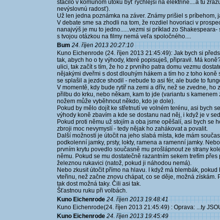
stačilo v komúnom útoku byť rýchlejší na elektrine....a tu zrazu
nevýslovnú radosť).
Už len jedna poznámka na záver. Známy prišiel s príbehom, ja
V debate sme sa zhodli na tom, že rozdiel hovoriaci v prospec
nanajvýš je mu to jedno......vezmi si príklad zo Shakespeara-
s tvojou otázkou na filmy nemá veľa spoločného....
Bum
24. říjen 2013 20:27:10
Kuno Eichenrode (24. říjen 2013 21:45:49): Jak bych si před
tak, abych ho o ty výhody, které popisuješ, připravil. Má koně
ulici, tak začít s tím, že ho z prvního patra domu vezmu dos
nějakými dveřmi s dost dlouhým hákem a tím ho z toho koně 
se splašil a jezdce shodil - nebude to asi fér, ale bude to fung
V momentě, kdy bude rytíř na zemi a dřív, než se zvedne, ho
přilbu do krku, nebo někam, kam to jde (variantu s kamenem z
nožem může vyběhnout někdo, kdo je dole).
Pokud by mělo dojít ke střetnutí ve volném terénu, asi bych s
výhody koně zbavím a kde se dostanu nad něj, i když je v sedl
Pokud proti němu už stojím a oba jsme opěšalí, asi bych se h
zbroji moc nevymyslí - tedy nějak ho zahákovat a povalit.
Další možností je útočit na jeho slabá místa, kde mám součas
podkolenní jamky, prsty, lokty, ramena a ramenní jamky. Nebo 
prvním krytu povedlo současně mu prošlápnout ze strany kolen
němu. Pokud se mu dostatečně razantním sekem trefím přes pr
železnou rukavici (natož, pokud ji náhodou nemá).
Nebo zkusit útočit přímo na hlavu. I když má blembák, pokud 
vteřinu, než začne znovu chápat, co se děje, možná získám. 
tak dost možná taky. Čili asi tak.
Šťastnou ruku při volbách.
Kuno Eichenrode
24. říjen 2013 19:48:41
Kuno Eichenrode(24. říjen 2013 21:45:49) : Oprava: ...ty JS
Kuno Eichenrode
24. říjen 2013 19:45:49