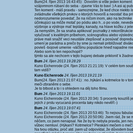
Bum(24. říjen 2013 16:43:45) : Dovolím si ešte jeden kome
vzájomnom rúbaní do seba - zjavne Vás to baví :) A asi aj pub
Ten koment - máš pravdu - samozrejme, že keď chce niekto ís
zvládnutie všetkých prvkov o ktorých hovoríš a neostať iba p
nedorozumenie povedať, že na ničom inom, ako na technike 
účinkujúci sa môže motať po pódiu ako h...o po vode, nevedi
výzbroje a výstroje mať tepláky, kanady, na hlave kožku z jel
Ja nemyslím, že sa snaha aplikovať poznatky z rekonštrukc
vylučovať s kvalitným príbehom, scénografiou alebo výsled
práve mali snažiť veci neustále zlepšovať a posúvať dopredu
umení je parádna a prečo by sme ju nemali približovať div
povieš -bojové umenie -väčšinu populácie hneď napadne nieč
Alebo som to len nepochopil?
týmto sa ale nechcem v tejto bujarej debate prikloniť k žiadn
Bum
24. říjen 2013 19:28:29
Kuno Eichenrode (24. říjen 2013 21:21:19): V celém tom soub
tam vidíš?
Kuno Eichenrode
24. říjen 2013 19:21:19
Bum(24. říjen 2013 21:07:41) : no..hýkání a kotrmelce to v tom
meči-zbraněmi o sebe.
Je to blbost a to i s ohledem na děj toho filmu.
Bum
24. říjen 2013 19:11:01
Kuno Eichenrode (24. říjen 2013 20:34): S procenty kouzlíš ješt
jejich z prstu vycucaná procenta taky nikdo nevěří:-)
Bum
24. říjen 2013 19:07:41
Kuno Eichenrode (24. říjen 2013 20:53:46): To nejsou fabula
Kuno Eichenrode (24. říjen 2013 20:50:06): Jsem rád, že se 
něčem, co jsem nenapsal. Ne že by to nebyla pravda, jen ne
vůbec nemluví. (Hýkaní? Kotrmelce? Pleskání mečem o meč
Na tvou otázku, proč atd. jsem už odpovídal, že důvodem bud