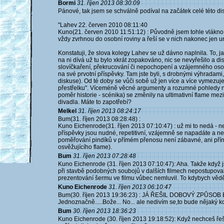
Bormi
31. říjen 2013 08:30:09
Pánové, tak jsem se schválně podíval na začátek celé této di
"Lahev 22. červen 2010 08:11:40
Kuno(21. červen 2010 11:51:12) : Původně jsem tohle vlákno
vždy zvrhnou do osobní roviny a řeší se v nich nakonec jen uražená 
Konstatuji, že slova kolegy Lahev se už dávno naplnila. To, 
na ni dívá už tu bylo xkrát zopakováno, nic se nevyřešilo a d
slovíčkaření, překrucování či nepochopení a vzájemného oso
na své prvotní příspěvky. Tam jste byli, s drobnými výhradami
diskuse). Od té doby se vůči sobě už jen více a více vymezuj
přestřelku". Víceméně věcné argumenty a rozumné pohledy na
poměr historie - scénika) se změnily na ultimativní flame mez
divadla. Máte to zapotřebí?
Melkel
31. říjen 2013 08:24:17
Bum(31. říjen 2013 08:28:48) :
Kuno Eichenrode(31. říjen 2013 07:10:47) : už mi to nedá - n
příspěvky jsou nudné, repetitivní, vzájemně se napadáte a nep
poměřování pindíků v přímém přenosu není zábavné, ani přín
osvěžujícího flame).
Bum
31. říjen 2013 07:28:48
Kuno Eichenrode (31. říjen 2013 07:10:47): Aha. Takže když jsi
při stavbě podobných soubojů v dalších filmech nepostupovalo
prezentování šermu ve filmu vůbec nemluvil. To kdybych věděl, 
Kuno Eichenrode
31. říjen 2013 06:10:47
Bum(30. říjen 2013 19:36:23) : JÁ ŘEŠIL DOBOVÝ ZPŮSOB BOJ
Jednoznačně.....Bože... No... ale nedivím se,to bude nějaký k
Bum
30. říjen 2013 18:36:23
Kuno Eichenrode (30. říjen 2013 19:18:52): Když nechceš řešit 