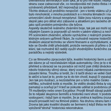
uvěřitelnosti šermířských scén týká, je to pro mě vůbec nejlepší 
stranu zase zatracovat vše, co neodpovídá mé (nebo třeba i 
uznávané) představě, též nepovažuji za správné.
Těchto diskusí už proběhlo nespočet - jen v tomto vláknu už 
bylo mnohokrát, v mnoha podobách a v mnoha tématech i na 
univerzální závěr dosud nevyplynul. Stále jsou názory a arg
stejně jako pro dělat věci zábavné a atraktivní pro laického d
jako spíš problém primárního cíle tvůrce.
Aspekty skutečně reálného ztvárnění boje, tak jak asi mohl op
nějakým časem (a popravdě už nevím v jakém vláknu) a nechci 
Při scénickém ztvárnění, ačkoliv vycházíme z reálných pramen
klidným srdcem upřímně říkám, že rozhodně nejsme historičt
divákům ukázat techniku se všemi finesami a vychytávkami, ale
kde se člověk chtěl předvádět, protože nemuselo jít přímo o ž
klání, tak rozhodně též raději využil vhodnějšího funkčního 
parádičku a nejistý výsledek.
Co se filmového zpracování týče, kvalitní historický šerm a o
ale dávno je už neočekávám nějak automaticky. Ono je to o té
přehled a obracejí se na poradce od nichž pak chtějí diváckou 
nikoliv historicky věrný obraz, který ocení nějaká zainteresov
zásadní téma. Troufnu si tvrdit, že i ti laičtí diváci ve velké čá
to akční a baví je to, proto na to do kin chodí, kupují či vypaluj
Jen tak pro ilustraci, a nezůstaňme jen u toho malého česko
měřítku, schválně kolik si myslíte, že vidělo diváků třeba ty v
pamatují a oceňují je? A teď se pokuste udělat si podobnou p
Tři mušketýry nebo onen Excalibur. Prostě filmaři dávají publ
že to nějaké skupince šermířů a historiků není vhod. V podo
vystoupení, i když tam si myslím, že je změna k lepšímu (rozu
snazší prosadit než na filmové plátno. Na druhou stranu tam i 
Zrovna tak jako kvalitní divadlo se šermem (i když třeba ne t
vyloženě"strohá" historická rekonstrukce.