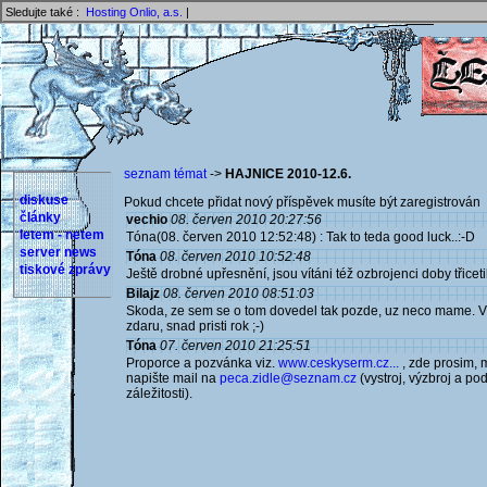
Sledujte také :
Hosting Onlio, a.s.
|
seznam témat
->
HAJNICE 2010-12.6.
diskuse
Pokud chcete přidat nový příspěvek musíte být zaregistrován 
články
vechio
08. červen 2010 20:27:56
letem - netem
Tóna(08. červen 2010 12:52:48) : Tak to teda good luck..:-D
server news
Tóna
08. červen 2010 10:52:48
tiskové zprávy
Ještě drobné upřesnění, jsou vítáni též ozbrojenci doby třiceti
Bilajz
08. červen 2010 08:51:03
Skoda, ze sem se o tom dovedel tak pozde, uz neco mame. 
zdaru, snad pristi rok ;-)
Tóna
07. červen 2010 21:25:51
Proporce a pozvánka viz.
www.ceskyserm.cz...
, zde prosim, 
napište mail na
peca.zidle@seznam.cz
(vystroj, výzbroj a po
záležitosti).