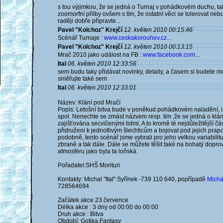
s tou výjimkou, že se jedná o Turnaj v pohádkovém duchu, ta
zoomorfní přilby ovšem s tím, že ostatní věci se tolerovat neb
raději dobře připravte...
Pavel "Kolchoz" Krejčí
12. květen 2010 00:15:46
Scénář Turnaje :
www.ceskakorouhev.cz...
Pavel "Kolchoz" Krejčí
12. květen 2010 00:13:15
Mrač 2010 jako událost na FB :
www.facebook.com...
Ital
06. květen 2010 12:33:56
sem budu taky přidávat novinky, detaily, a časem si budete m
směřujte také sem
Ital
06. květen 2010 12:33:01
Název: Klání pod Mračí
Popis: Letošní bitva bude v poněkud pohádkovém naladění, 
spol. Nenechte se zmást názvem resp. tím ,že se jedná o klán
zajišťována secvičenými lidmi, A to kromě té nejdůležitější čás
přidruženi k jednotlivým šlechticům a bojovat pod jejich prapo
podobně, tento scénář jsme vybrali pro jeho velkou variabilit
zbraně a tak dále. Dále se můžete těšit také na bohatý dopr
atmosféru jako byla ta loňská.
Pořadatel:SHŠ Morituri
Kontakty: Michal "Ital" Syřínek -739 110 640, popřípadě
Micha
728564694
Začátek akce 23.července
Délka akce : 3 dny od 00:00 do 00:00
Druh akce : Bitva
Období: Gotika,Fantasy