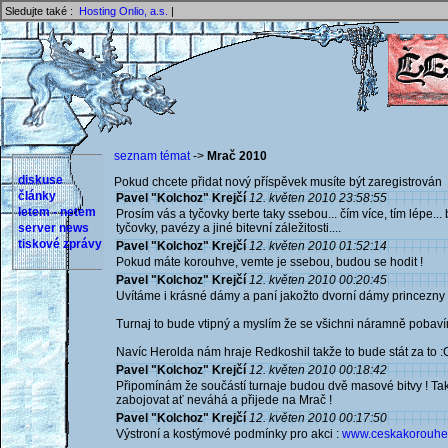
Sledujte také :
Hosting Onlio, a.s.
|
seznam témat
->
Mrač 2010
diskuse
Pokud chcete přidat nový příspěvek musíte být zaregistrován 
články
Pavel "Kolchoz" Krejčí
12. květen 2010 23:58:55
letem - netem
Prosím vás a tyčovky berte taky ssebou... čím více, tím lépe...
server news
tyčovky, pavézy a jiné bitevní záležitosti....
tiskové zprávy
Pavel "Kolchoz" Krejčí
12. květen 2010 01:52:14
Pokud máte korouhve, vemte je ssebou, budou se hodit !
Pavel "Kolchoz" Krejčí
12. květen 2010 00:20:45
Uvítáme i krásné dámy a paní jakožto dvorní dámy princezny 
Turnaj to bude vtipný a myslím že se všichni náramně pobavím
Navíc Herolda nám hraje Redkoshil takže to bude stát za to :
Pavel "Kolchoz" Krejčí
12. květen 2010 00:18:42
Připomínám že součástí turnaje budou dvě masové bitvy ! Tak
zabojovat ať neváhá a přijede na Mrač !
Pavel "Kolchoz" Krejčí
12. květen 2010 00:17:50
Výstroní a kostýmové podmínky pro akci :
www.ceskakorouhev.