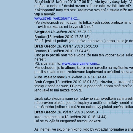
Siegfried(18. květen 2010 17:06:51) : Ale bývaly časy, kdy i 
umělec a nebo už dostal rozum a tím se nám vzdálil, kdo ví?
Každopádně tady teď bez Radimova svolení a studia níže uv
vtip o hovně:
www.strelci.webzdarma.cz...
(Ve skutečnosti sem dávám tu fotku, kvůli sobě, protože mi to 
... uvidíme, zda se mi to vymstí či ne?
Siegfried
18. květen 2010 15:26:33
Broďan(18. květen 2010 17:25:15) :
Záleží jestli si potlačil jeho práva na hovno :) nebo jak to je 
Bratr Gregor
18. květen 2010 16:01:33
Broďan(18. květen 2010 17:04:45) :
Ono je to prostě holt moje volba, že tam ten vodoznak je. Někt
neřešit.
PS. sluší nám to:
www.pavelvajner.com...
Mimochodem je to album, které mne navedlo na myšlenku vo
pustit se stalo mnou zmiňované kopírování a uvádění se za a
kure_melancholik
18. květen 2010 16:14:44
Bratr Gregor(18. květen 2010 18:01:33) : Nazdar, ke kradení 
fotoky k sobě na web, FB profil a podobně jenom mně mrzí to
jeho jaké to má hezké fotky :D
Jinak jako skupina jsme se nedávno stali svědkem zajímavého
náborovém plakátu jedné skupiny a určitě s ní nikdy neměl 
narušeného jedince si může na náborový plakát pověsit fotku
Bratr Gregor
18. květen 2010 16:44:13
kure_melancholik(18. květen 2010 18:14:44) :
Dá se to vyřešit elegantně formou odkazu.
Asi neměli ve skupině nikoho, kdo by vypadal normálně a snaži