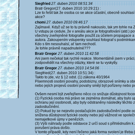
Siegfried
27. duben 2010 08:51:34
Bratr Gregor(27. duben 2010 10:29:21) :
Lze to řešit tak že osoba co se akce účastní, obecně souhlasí
akce?
chomi
27. duben 2010 09:46:17
Zajímavé. Když už se to tu právně nakouslo, tak ym tohle na 
U vstupu je cedule, že v areálu akce je fotografování (atd.) 
všechny zveřejněné fotografie použít za účelem propagace
autora. Zakoupením vstupenky souhlasí fotograf s podmínkam
Kdo s tím nesouhalsí, ať tam nechodí.
Je tohle právně napadnutelné???
Bratr Gregor
27. duben 2010 11:42:58
Ani jsem nečekal tak rychlé reakce. Momentálně jsem v práci
zodpovědět na všechny otázky, které se tu vyskytly.
Bratr Gregor
27. duben 2010 14:54:06
Siegfried(27. duben 2010 10:51:34) :
Takto to jde, viz § 12 odst. (1) zákona 40/1964
Písemnosti osobní povahy, podobizny, obrazové snímky a obr
nebo jejích projevů osobní povahy smějí být pořízeny nebo po
Ovšem nesmí být zveřejňeno něco co snižuje důstojnost focen
(1) Fyzická osoba má právo se zejména domáhat, aby bylo 
ochranu její osobnosti, aby byly odstraněny následky těchto 
zadostiučinění.
(2) Pokud by se nejevilo postačujícím zadostiučinění podle o
snížena důstojnost fyzické osoby nebo její vážnost ve společ
nemajetkové újmy v penězích.
(3) Výši náhrady podle odstavce 2 určí soud s přihlédnutím k 
porušení práva došlo.
V tomto případě, kdy není řečeno jaká forma svolení je třeba (j