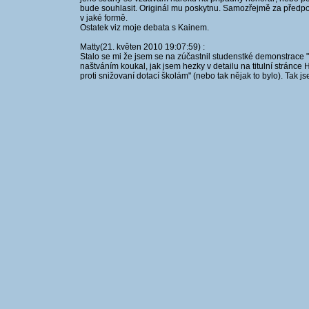
bude souhlasit. Originál mu poskytnu. Samozřejmě za předpok
v jaké formě.
Ostatek viz moje debata s Kainem.
Matty(21. květen 2010 19:07:59) :
Stalo se mi že jsem se na zúčastnil studenstké demonstrace
naštváním koukal, jak jsem hezky v detailu na titulní stránce 
proti snižovaní dotací školám" (nebo tak nějak to bylo). Tak js