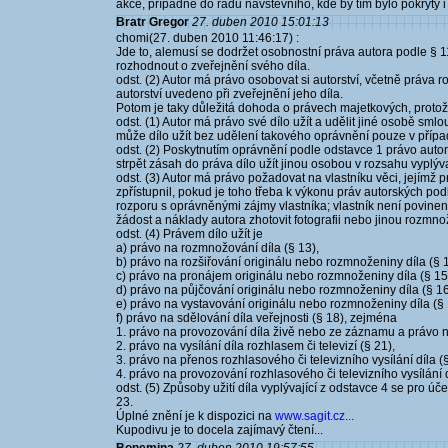
akce, případně do řádu návštěvního, kde by tím bylo pokryty i
Bratr Gregor
27. duben 2010 15:01:13
chomi(27. duben 2010 11:46:17) :
Jde to, alemusí se dodržet osobnostní práva autora podle § 
rozhodnout o zveřejnění svého díla.
odst. (2) Autor má právo osobovat si autorství, včetně práva
autorství uvedeno při zveřejnění jeho díla.
Potom je taky důležitá dohoda o právech majetkových, protož
odst. (1) Autor má právo své dílo užít a udělit jiné osobě sm
může dílo užít bez udělení takového oprávnění pouze v příp
odst. (2) Poskytnutím oprávnění podle odstavce 1 právo auto
strpět zásah do práva dílo užít jinou osobou v rozsahu vyplýv
odst. (3) Autor má právo požadovat na vlastníku věci, jejímž p
zpřístupnil, pokud je toho třeba k výkonu práv autorských pod
rozporu s oprávněnými zájmy vlastníka; vlastník není povinen
žádost a náklady autora zhotovit fotografii nebo jinou rozmnož
odst. (4) Právem dílo užít je
a) právo na rozmnožování díla (§ 13),
b) právo na rozšiřování originálu nebo rozmnoženiny díla (§ 1
c) právo na pronájem originálu nebo rozmnoženiny díla (§ 15
d) právo na půjčování originálu nebo rozmnoženiny díla (§ 16
e) právo na vystavování originálu nebo rozmnoženiny díla (§ 
f) právo na sdělování díla veřejnosti (§ 18), zejména
1. právo na provozování díla živě nebo ze záznamu a právo n
2. právo na vysílání díla rozhlasem či televizí (§ 21),
3. právo na přenos rozhlasového či televizního vysílání díla (§
4. právo na provozování rozhlasového či televizního vysílání d
odst. (5) Způsoby užití díla vyplývající z odstavce 4 se pro 
23.
Úplné znění je k dispozici na
www.sagit.cz...
Kupodivu je to docela zajímavý čtení...