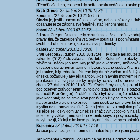
Bonemina
27. duben 2010 19:57:55
(Téměř) všechno, co jsem kdy potřebovala vědět o autorské 
Bratr Gregor
27. duben 2010 20:12:39
Bonemina(27. duben 2010 21:57:55) :
Otázka je, jestli kupovat něco takového, nebo si zákony a dal
obsahuje je ze zákona zveřejněné, stačí jenom hledat.
chomi
28. duben 2010 07:33:52
Ad bratr Gregor: Já tomu tedy rozumím tak, že autor "rozhodu
práva" tím, že zakoupením vstupenky souhlasí s podmínkami 
svéhho druhu smlouva, která má své podmínky.
dantes
28. duben 2010 15:30:26
Bratr Gregor(27. duben 2010 10:17:34) : Ty citace nejsou ze
zákoníku (§12), číslo zákona máš dobře. Kolem téhle otázky 
závěrem - háček je v tom, kdy ještě jde o vědecké, umělecké
o rozpor s oprávněným zájmem fotografované osoby. Krajní si
je hranice, kdy jedno končí nebo kdy druhé začíná, může být 
dneska požaduje - aby přijala fotku, kde hlavním motivem je
prohlášení má svůj specifický anglický název, teď si ho nedok
chomi(27. duben 2010 11:46:17) : Osobně myslím, že pokud b
podloženým zdůvodněním) by to bylo (zda úspěšně, je otázka 
nadhodil Brar Gregor). Problém může být už v tom, že někter
jako kogentní) nelze smlouvou porušit, aniž by se tato stala n
na občanské a autorské právo - mám pocit, že pár právníků se 
myslím ne neprávem se říká, že na jednu kauzu mají dva právní
asi lépe se lidsky domluvit, než se snažit vynutit cokoliv na
několikerý výklad (mně osobně v tomto smyslu je sympatický z
nevyhrazují, žádají o laskavé poskytnutí zhotovených snímků 
Bonemina
28. duben 2010 17:47:10
Já sice právnička jsem a přímo na autorské právo jsem psala
Ten komentář k zákonu, co jsem na něj házela odkaz, opravdu