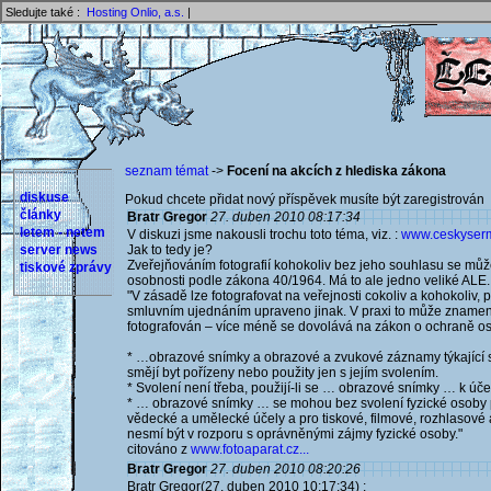
Sledujte také :
Hosting Onlio, a.s.
|
seznam témat
->
Focení na akcích z hlediska zákona
diskuse
Pokud chcete přidat nový příspěvek musíte být zaregistrován 
články
Bratr Gregor
27. duben 2010 08:17:34
letem - netem
V diskuzi jsme nakousli trochu toto téma, viz. :
www.ceskyserm.
server news
Jak to tedy je?
Zveřejňováním fotografií kohokoliv bez jeho souhlasu se můž
tiskové zprávy
osobnosti podle zákona 40/1964. Má to ale jedno veliké ALE.
"V zásadě lze fotografovat na veřejnosti cokoliv a kohokoliv
smluvním ujednáním upraveno jinak. V praxi to může znamenat
fotografován – více méně se dovolává na zákon o ochraně os
* …obrazové snímky a obrazové a zvukové záznamy týkající s
smějí byt pořízeny nebo použity jen s jejím svolením.
* Svolení není třeba, použijí-li se … obrazové snímky … k ú
* … obrazové snímky … se mohou bez svolení fyzické osoby 
vědecké a umělecké účely a pro tiskové, filmové, rozhlasové a 
nesmí být v rozporu s oprávněnými zájmy fyzické osoby."
citováno z
www.fotoaparat.cz...
Bratr Gregor
27. duben 2010 08:20:26
Bratr Gregor(27. duben 2010 10:17:34) :