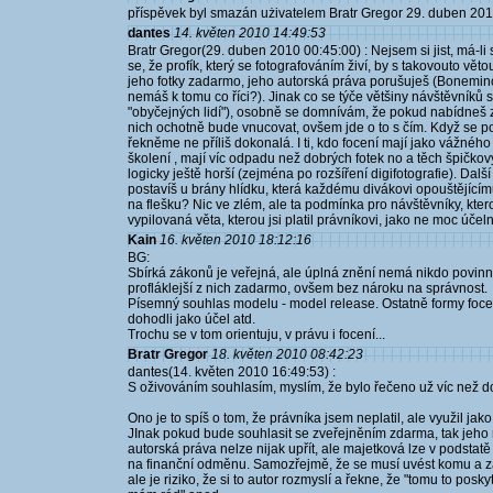
příspěvek byl smazán użivatelem Bratr Gregor 29. duben 20
dantes
14. květen 2010 14:49:53
Bratr Gregor(29. duben 2010 00:45:00) : Nejsem si jist, má-l
se, že profík, který se fotografováním živí, by s takovouto vět
jeho fotky zadarmo, jeho autorská práva porušuješ (Bonemino -
nemáš k tomu co říci?). Jinak co se týče většiny návštěvníků 
"obyčejných lidí"), osobně se domnívám, že pokud nabídneš zv
nich ochotně bude vnucovat, ovšem jde o to s čím. Když se pod
řekněme ne příliš dokonalá. I ti, kdo focení mají jako vážného
školení , mají víc odpadu než dobrých fotek no a těch špičkov
logicky ještě horší (zejména po rozšíření digifotografie). Dalš
postavíš u brány hlídku, která každému divákovi opouštějícímu
na flešku? Nic ve zlém, ale ta podmínka pro návštěvníky, kte
vypilovaná věta, kterou jsi platil právníkovi, jako ne moc úče
Kain
16. květen 2010 18:12:16
BG:
Sbírká zákonů je veřejná, ale úplná znění nemá nikdo povinnos
profláklejší z nich zadarmo, ovšem bez nároku na správnost.
Písemný souhlas modelu - model release. Ostatně formy focení 
dohodli jako účel atd.
Trochu se v tom orientuju, v právu i focení...
Bratr Gregor
18. květen 2010 08:42:23
dantes(14. květen 2010 16:49:53) :
S oživováním souhlasím, myslím, že bylo řečeno už víc než do
Ono je to spíš o tom, že právníka jsem neplatil, ale využil ja
JInak pokud bude souhlasit se zveřejněním zdarma, tak jeh
autorská práva nelze nijak upřít, ale majetková lze v podstat
na finanční odměnu. Samozřejmě, že se musí uvést komu a za
ale je riziko, že si to autor rozmyslí a řekne, že "tomu to pos