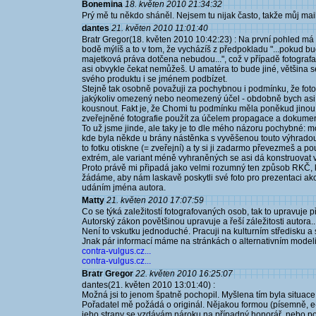
Bonemina
18. květen 2010 21:34:32
Prý mě tu někdo sháněl. Nejsem tu nijak často, takže můj mai
dantes
21. květen 2010 11:01:40
Bratr Gregor(18. květen 2010 10:42:23) : Na první pohled má t
bodě mýlíš a to v tom, že vycházíš z předpokladu "...pokud b
majetková práva dotčena nebudou...", což v případě fotografa - 
asi obvykle čekat nemůžeš. U amatéra to bude jiné, většina se
svého produktu i se jménem podbízet.
Stejně tak osobně považuji za pochybnou i podmínku, že fotog
jakýkoliv omezený nebo neomezený účel - obdobně bych asi mo
kousnout. Fakt je, že Chomi tu podmínku měla poněkud jinou a
zveřejněné fotografie použít za účelem propagace a dokumen
To už jsme jinde, ale taky je to dle mého názoru pochybné: mod
kde byla někde u brány nástěnka s vyvěšenou touto výhradou
to fotku otiskne (= zveřejní) a ty si ji zadarmo převezmeš a p
extrém, ale variant méně vyhraněných se asi dá konstruovat v
Proto právě mi připadá jako velmi rozumný ten způsob RKČ, k
žádáme, aby nám laskavě poskytli své foto pro prezentaci akc
udáním jména autora.
Matty
21. květen 2010 17:07:59
Co se týká zaležitostí fotografovaných osob, tak to upravuj
Autorský zákon povětšinou upravuje a řeší záležitosti autora.
Není to vskutku jednoduché. Pracuji na kulturním středisku 
Jnak pár informací máme na stránkách o alternativním modeli
contra-vulgus.cz...
contra-vulgus.cz...
Bratr Gregor
22. květen 2010 16:25:07
dantes(21. květen 2010 13:01:40) :
Možná jsi to jenom špatně pochopil. Myšlena tím byla situace
Pořadatel mě požádá o originál. Nějakou formou (písemně, e-m
jeho strany se vzdávám nároku na případný honorář, nebo pod