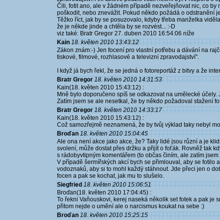
Čili, fotit ano, ale v žádném případě nezveřejňovat nic, co
poškodit, nebo znevážit. Pokud někdo požádá o odstranění jeho
Těžko říct, jak by se posuzovalo, kdyby třeba manželka viděla 
že je někde jinde a chtěla by se rozvést... :-D
viz také: Bratr Gregor 27. duben 2010 16:54:06 níže
Kain
18. květen 2010 13:43:12
Zákon znám:-) Jen focení pro vlastní potřebu a dávání na ra
tiskové, filmové, rozhlasové a televizní zpravodajství".
I když já bych řekl, že se jedná o fotoreportáž z bitvy a že int
Bratr Gregor
18. květen 2010 14:31:53
Kain(18. květen 2010 15:43:12) :
Mně bylo doporučeno spíš se odkazovat na umělecké účely. Jenom
Zatím jsem se ale nesetkal, že by někdo požadoval stažení fo
Bratr Gregor
18. květen 2010 14:33:17
Kain(18. květen 2010 15:43:12) :
Což samozřejmě neznamená, že by tvůj výklad taky nebyl mož
Broďan
18. květen 2010 15:04:45
Ale ona není akce jako akce, že? Taky lidé jsou různí a je kl
svolení, může dostat přes držku a přijít o foťák. Rovněž tak kd
s rádobyvtipným komentářem (to občas činím, ale zatím jsem j
V případě šermířských akcí bych se přimlouval, aby se fotilo 
vodoznaků, aby si to mohl každý stáhnout. Jde přeci jen o dob
focen a pak se kochat, jak mu to slušelo.
Siegfried
18. květen 2010 15:06:51
Broďan(18. květen 2010 17:04:45) :
To řekni Vaňouskovi, kerej naseká několik set fotek a pak je
přitom nejde o umění ale o narcismus koukat na sebe :)
Broďan
18. květen 2010 15:25:15