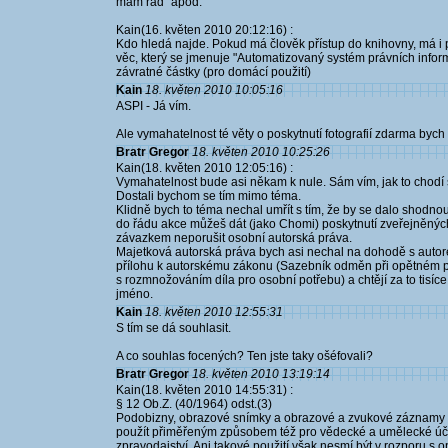
mám rád" apod.
Kain(16. květen 2010 20:12:16) :
Kdo hledá najde. Pokud má člověk přístup do knihovny, má i pl
věc, který se jmenuje "Automatizovaný systém právních inform
závratné částky (pro domácí použití)
Kain
18. květen 2010 10:05:16
ASPI - Já vím.
Ale vymahatelnost té věty o poskytnutí fotografií zdarma bych ch
Bratr Gregor
18. květen 2010 10:25:26
Kain(18. květen 2010 12:05:16) :
Vymahatelnost bude asi někam k nule. Sám vím, jak to chod
Dostali bychom se tím mimo téma.
Klidně bych to téma nechal umřít s tím, že by se dalo shodnou
do řádu akce můžeš dát (jako Chomi) poskytnutí zveřejněných
závazkem neporušit osobní autorská práva.
Majetková autorská práva bych asi nechal na dohodě s autore
přílohu k autorskému zákonu (Sazebník odměn při opětném pro
s rozmnožováním díla pro osobní potřebu) a chtějí za to tisíce
jméno.
Kain
18. květen 2010 12:55:31
S tím se dá souhlasit.
A co souhlas focených? Ten jste taky ošéfovali?
Bratr Gregor
18. květen 2010 13:19:14
Kain(18. květen 2010 14:55:31) :
§ 12 Ob.Z. (40/1964) odst.(3)
Podobizny, obrazové snímky a obrazové a zvukové záznamy s
použít přiměřeným způsobem též pro vědecké a umělecké účely
zpravodajství. Ani takové použití však nesmí být v rozporu s 