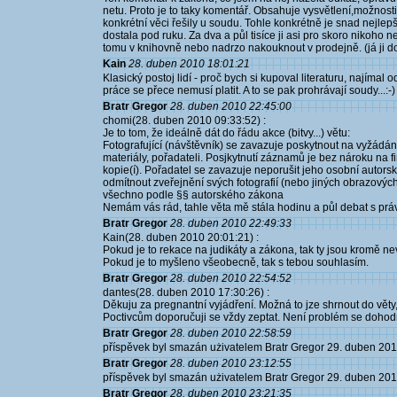
netu. Proto je to taky komentář. Obsahuje vysvětlení,možnosti,
konkrétní věci řešily u soudu. Tohle konkrétně je snad nejlep
dostala pod ruku. Za dva a půl tisíce ji asi pro skoro nikoho
tomu v knihovně nebo nadrzo nakouknout v prodejně. (já ji d
Kain
28. duben 2010 18:01:21
Klasický postoj lidí - proč bych si kupoval literaturu, najíma
práce se přece nemusí platit. A to se pak prohrávají soudy...:-)
Bratr Gregor
28. duben 2010 22:45:00
chomi(28. duben 2010 09:33:52) :
Je to tom, že ideálně dát do řádu akce (bitvy...) větu:
Fotografující (návštěvník) se zavazuje poskytnout na vyžádán
materiály, pořadateli. Posjkytnutí záznamů je bez nároku na
kopie(í). Pořadatel se zavazuje neporušit jeho osobní autorská
odmítnout zveřejnění svých fotografií (nebo jiných obrazový
všechno podle §§ autorského zákona
Nemám vás rád, tahle věta mě stála hodinu a půl debat s práv
Bratr Gregor
28. duben 2010 22:49:33
Kain(28. duben 2010 20:01:21) :
Pokud je to rekace na judikáty a zákona, tak ty jsou kromě ne
Pokud je to myšleno všeobecně, tak s tebou souhlasím.
Bratr Gregor
28. duben 2010 22:54:52
dantes(28. duben 2010 17:30:26) :
Děkuju za pregnantní vyjádření. Možná to jze shrnout do v
Poctivcům doporučuji se vždy zeptat. Není problém se dohod
Bratr Gregor
28. duben 2010 22:58:59
příspěvek byl smazán użivatelem Bratr Gregor 29. duben 20
Bratr Gregor
28. duben 2010 23:12:55
příspěvek byl smazán użivatelem Bratr Gregor 29. duben 20
Bratr Gregor
28. duben 2010 23:21:35