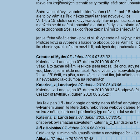
rozvojem krejčovských technik se ty rozdíly ještě prohlubovaly
Šněrovací rukávy - v období, které znám (13. - 1. pol. 15. stole
ale to by Vám asi řekl někdo znalý raného novověku :o)
Ve 14. a 15. století se rukávy tvarovaly hlavně pomocí zapíná
manžeta se dá udělat libovolně dlouhá (někdy se zapínání dělal
co se zdobnosti týče. Tak co třeba zapínání místo šněrování?
jen je třeba vědět jedno - pokud si už vyberete nějaký typ ruk
Protože když si vyberete z každého období, co se Vám líbí, p
tím chcete vyrazit někam mezi lidi, pak bych doporučovala d
Creator of Myths
07. duben 2010 07:58:32
Katerina_z_Landstejna 07. duben 2010 08:40:06
Však já to takhle dělám :-) Nikde jsem nepsal, že chci, abyste
věc, kterou jsem nikde nenašel. Podle většiny přispěvatelů js
"diskutéři" četli, co píšu, a neukájeli se nad tím, jak někoho co n
a nevypadalo jako žumpa na Novinkách.
Katerina_z_Landstejna
07. duben 2010 06:40:06
Katerina_z_Landstejna 07. duben 2010 08:32:45 odpovědět 
Creator of Myths(07. duben 2010 00:26:52) :
Jak řekl pan Jiří - buď google obrázky, nebo tištěné encyklop
výtvarném umění té které doby, nebo třeba webové galerie. Pro
vrstvu z něho, která nosí předmětný typ oděvu, a dát se do b
Katerina_z_Landstejna
07. duben 2010 06:32:45
příspěvek byl smazán użivatelem Katerina_z_Landstejna 07
Jiří z Holohlav
07. duben 2010 06:00:00
CoM - tady jsi mimo mísu,musíš hledat v encyklopediích - Od
Alibaba
07. duben 2010 05:57:48