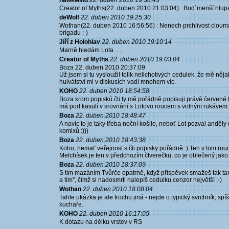
hawkwind
22. duben 2010 19:38:43
Creator of Myths(22. duben 2010 21:03:04) : Bud´menší hlup
deWolf
22. duben 2010 19:25:30
Wothan(22. duben 2010 16:56:56) : Nenech prchlivost clouma
brigadu :-)
Jiří z Holohlav
22. duben 2010 19:10:14
Marně hledám Lota .....
Creator of Myths
22. duben 2010 19:03:04
Boza 22. duben 2010 20:37:09
Už jsem si tu vysloužil tolik nelichotivých cedulek, že mě něj
hulvátství mi v diskusích vadí mnohem víc.
KOHO
22. duben 2010 18:54:58
Boza krom popisků čti ty mě pořádně popisuji právě červené 
má pod kasulí v srovnání s Lotovo roucem s volným rukávem.
Boza
22. duben 2010 18:48:47
A navíc to je taky třeba noční košile, neboť Lot pozval anděl
komixů :)))
Boza
22. duben 2010 18:43:38
Koho, nemať veřejnost s čti popisky pořádně :) Ten v tom rouc
Melchísek je ten v předchozím čtverečku, co je oblečený jak
Boza
22. duben 2010 18:37:09
S tím mazáním Tvůrče opatrně, když příspěvek smažeš tak t
a tím", čímž si nadosmrti nalepíš cedulku cenzor největší ;-)
Wothan
22. duben 2010 18:08:04
Tahle ukázka je ale trochu jiná - nejde o typický svrchník, sp
kuchaře.
KOHO
22. duben 2010 16:17:05
K dotazu na délku vrstev v RS