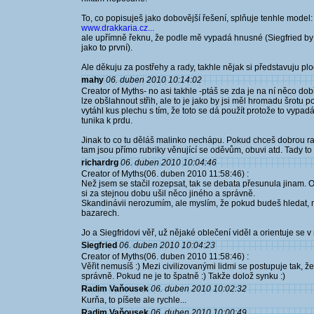
To, co popisuješ jako dobovější řešení, splňuje tenhle model:
www.drakkaria.cz...
ale upřímně řeknu, že podle mě vypadá hnusné (Siegfried by j
jako to první).
Ale děkuju za postřehy a rady, takhle nějak si představuju pl
mahy
06. duben 2010 10:14:02
Creator of Myths- no asi takhle -ptáš se zda je na ní něco do
lze obšlahnout střih, ale to je jako by jsi měl hromadu šrot
vytáhl kus plechu s tím, že toto se dá použít protože to vypadá
tunika k prdu.
Jinak to co tu děláš malinko nechápu. Pokud chceš dobrou ra
tam jsou přímo rubriky věnující se oděvům, obuvi atd. Tady 
richardrg
06. duben 2010 10:04:46
Creator of Myths(06. duben 2010 11:58:46) :
Než jsem se stačil rozepsat, tak se debata přesunula jinam. O
si za stejnou dobu ušil něco jiného a správně.
Skandinávii nerozumím, ale myslím, že pokud budeš hledat, 
bazarech.
Jo a Siegfridovi věř, už nějaké oblečení viděl a orientuje se v
Siegfried
06. duben 2010 10:04:23
Creator of Myths(06. duben 2010 11:58:46) :
Věřit nemusíš :) Mezi civilizovanými lidmi se postupuje tak, ž
správně. Pokud ne je to špatně :) Takže dolož synku :)
Radim Vaňousek
06. duben 2010 10:02:32
Kurňa, to píšete ale rychle...
Radim Vaňousek
06. duben 2010 10:00:49