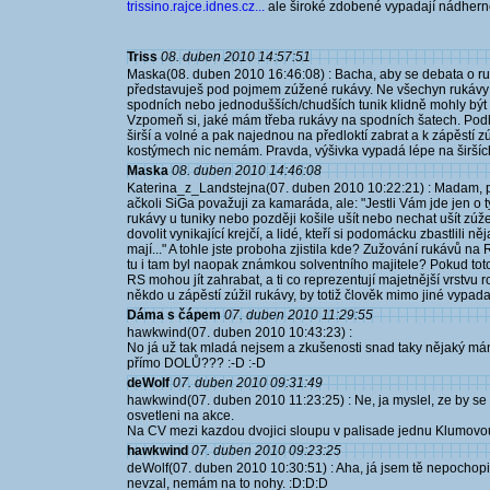
trissino.rajce.idnes.cz...
ale široké zdobené vypadají nádher
Triss
08. duben 2010 14:57:51
Maska(08. duben 2010 16:46:08) : Bacha, aby se debata o ruk
představuješ pod pojmem zúžené rukávy. Ne všechyn rukávy 
spodních nebo jednodušších/chudších tunik klidně mohly být 
Vzpomeň si, jaké mám třeba rukávy na spodních šatech. Podl
širší a volné a pak najednou na předloktí zabrat a k zápěstí 
kostýmech nic nemám. Pravda, výšivka vypadá lépe na širšíc
Maska
08. duben 2010 14:46:08
Katerina_z_Landstejna(07. duben 2010 10:22:21) : Madam, p
ačkoli SiGa považuji za kamaráda, ale: "Jestli Vám jde jen o t
rukávy u tuniky nebo později košile ušít nebo nechat ušít zúžen
dovolit vynikající krejčí, a lidé, kteří si podomácku zbastlili ně
mají..." A tohle jste proboha zjistila kde? Zužování rukávů n
tu i tam byl naopak známkou solventního majitele? Pokud toto 
RS mohou jít zahrabat, a ti co reprezentují majetnější vrstvu ro
někdo u zápěstí zúžil rukávy, by totiž člověk mimo jiné vypadal
Dáma s čápem
07. duben 2010 11:29:55
hawkwind(07. duben 2010 10:43:23) :
No já už tak mladá nejsem a zkušenosti snad taky nějaký mám,
přímo DOLŮ??? :-D :-D
deWolf
07. duben 2010 09:31:49
hawkwind(07. duben 2010 11:23:25) : Ne, ja myslel, ze by se
osvetleni na akce.
Na CV mezi kazdou dvojici sloupu v palisade jednu Klumovou
hawkwind
07. duben 2010 09:23:25
deWolf(07. duben 2010 10:30:51) : Aha, já jsem tě nepochopil 
nevzal, nemám na to nohy. :D:D:D