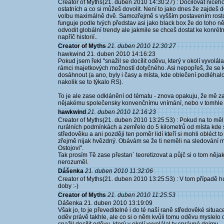
Creator of Myths(21. duben 2010 14:30:27) : Docilovat ničeho
ostatních a co si můžeš dovolit. Není to jako dnes že zajdeš
volbu maximálně dvě. Samozřejmě s vyšším postavením rostou 
funguje podle tvých představ asi jako black box že do toho ně
odvodit globální trendy ale jakmile se chceš dostat ke konrétním
napříč historií..
Creator of Myths
21. duben 2010 12:30:27
hawkwind 21. duben 2010 14:16:23
Pokud jsem řekl "snažil se docílit oděvu, který v okolí vyvolá
rámci majetkových možností dotyčného. Asi nepopřeš, že se ka
dosáhnout (a ano, byly i časy a místa, kde oblečení podléhalo
nakolik se to týkalo RS).
To je ale zase odklánění od tématu - znova opakuju, že mě za
nějakému společensky konvenčnímu vnímání, nebo v tomhle 
hawkwind
21. duben 2010 12:16:23
Creator of Myths(21. duben 2010 13:25:53) : Pokud na to měl 
rurálních podmínkách a zemřelo do 5 kilometrů od místa kde 
středověku a ani později ten poměr lidí kteří si mohli obléct to c
zřejmě nijak hvězdný. Obávám se že ti neměli na sledování m
Ostojovi".
Tak prosím Tě zase přestan´ teoretizovat a půjč si o tom něja
nerozuměl.
Dášenka
21. duben 2010 11:32:06
Creator of Myths(21. duben 2010 13:25:53) : V tom případě hu
doby :-)
Creator of Myths
21. duben 2010 11:25:53
Dášenka 21. duben 2010 13:19:09
Však jo, to je převeditelné i do té naší raně středověké situace
oděv právě takhle, ale co si o něm kvůli tomu oděvu myslelo