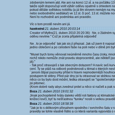
zdobeným lemem atd. Ale ani na konci 12.st. a na počátku 13
takže opět doporučuji volit výběr oděvu opatrně s ohledem na
pokud děláte světskou nobilitu (a já tím slovem nemám na m
nebo svobodného sedláka!) ve 12.st. či poč. 13.st. můžete nos
Není to rozhodně ani podmínka ani pravidlo.
Víc o tom prostě nevím ani já.
hawkwind
21. duben 2010 20:03:14
Creator of Myths(21. duben 2010 20:20:36) : Ne, o žádném 
oděvu nevíme." Což je zcela přijatelná odpověď
Ne , to je odpověd´ tak jak sis jí přepsal. Jak už jsem ti napsal
jedno oblečení a po celodení faše na poli nebo v dílně jim b
"Musel bych tomu věnovat neúměrně mnoho času (roky, mnoho 
nichž nikdo nemůže znát pravdu stoprocentně, ale někteří jsou 
já)."
- Tak proč otravuješ s tak obecným dotazem? A navíc seš kurva
cení. Ty se ptáš na odboré podrobnosti u témat o kterých nevíš
´ jenom štípal pazourky přišel k hlavni nejmodernější houfni
postupem té slitiny. Před pár dny jsi tu otravoval se sbírkou 
něco co by bylo dost módní, tedka otravuješ se "společenský
jsi pitomec.
(Krom dobré rady abys zvednul prdel a něco si načetl a pak se 
Boza
21. duben 2010 19:01:32
Jinak pochopitelně hrály daleko větší roli faktory a) klimatické,
knížecí lovčí, byť tu nešťastnou "tuniku" nosili s velkou pra
Boza
21. duben 2010 18:58:39
"Jak je to s délkovým přesahem spodního / svrchního šatu v r
pravidly se tohle vlastně řídilo a co která varianta vypovídá o ma