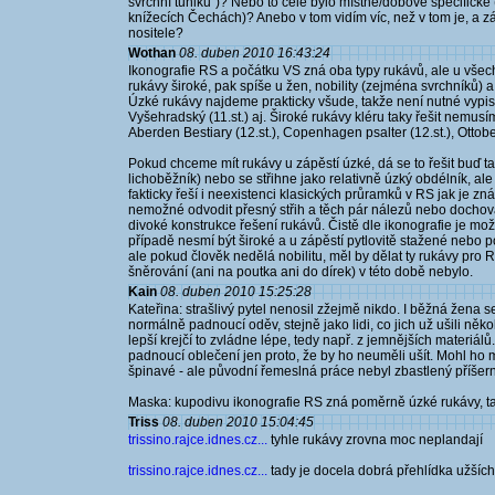
svrchní tuniku")? Nebo to celé bylo místně/dobově specifické (
knížecích Čechách)? Anebo v tom vidím víc, než v tom je, a zá
nositele?
Wothan
08. duben 2010 16:43:24
Ikonografie RS a počátku VS zná oba typy rukávů, ale u všec
rukávy široké, pak spíše u žen, nobility (zejména svrchníků) a
Úzké rukávy najdeme prakticky všude, takže není nutné vyp
Vyšehradský (11.st.) aj. Široké rukávy kléru taky řešit nemusí
Aberden Bestiary (12.st.), Copenhagen psalter (12.st.), Ottobe
Pokud chceme mít rukávy u zápěstí úzké, dá se to řešit buď tak
lichoběžník) nebo se střihne jako relativně úzký obdélník, ale 
fakticky řeší i neexistenci klasických průramků v RS jak je zn
nemožné odvodit přesný střih a těch pár nálezů nebo docho
divoké konstrukce řešení rukávů. Čistě dle ikonografie je m
případě nesmí být široké a u zápěstí pytlovitě stažené nebo p
ale pokud člověk nedělá nobilitu, měl by dělat ty rukávy pro R
šněrování (ani na poutka ani do dírek) v této době nebylo.
Kain
08. duben 2010 15:25:28
Kateřina: strašlivý pytel nenosil zžejmě nikdo. I běžná žena s
normálně padnoucí oděv, stejně jako lidi, co jich už ušili n
lepší krejčí to zvládne lépe, tedy např. z jemnějších materiál
padnoucí oblečení jen proto, že by ho neuměli ušít. Mohl ho
špinavé - ale původní řemeslná práce nebyl zbastlený příšern
Maska: kupodivu ikonografie RS zná poměrně úzké rukávy, takž
Triss
08. duben 2010 15:04:45
trissino.rajce.idnes.cz...
tyhle rukávy zrovna moc neplandají
trissino.rajce.idnes.cz...
tady je docela dobrá přehlídka užších 