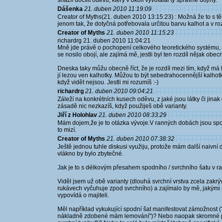
snažil docílit oděvu, který v okolí vyvolálal ty správné dojmy.
Dášenka
21. duben 2010 11:19:09
Creator of Myths(21. duben 2010 13:15:23) : Možná že to s t
jenom tak, že dotyčná potřebovala určitou barvu kalhot a v ro
Creator of Myths
21. duben 2010 11:15:23
richardrg 21. duben 2010 11:04:21
Mně jde právě o pochopení celkového teoretického systému, b
se nosilo obojí, ale zajímá mě, jestli byl ten rozdíl nějak obe
Dneska taky můžu obecně říct, že je rozdíl mezi tím, když má
jí lezou ven kalhotky. Můžou to být sebedrahocennější kalhotk
když vidět nejsou. Jestli mi rozumíš :-)
richardrg
21. duben 2010 09:04:21
Záleží na konkrétních kusech oděvu, z jaké jsou látky či jinak
zásadě nic nezkazíš, když použiješ obě varianty.
Jiří z Holohlav
21. duben 2010 08:33:29
Mám dojem,že je to otázka vývoje.V ranných dobách jsou spo
to mizí.
Creator of Myths
21. duben 2010 07:38:32
Ještě jednou tuhle diskusi využiju, protože mám další naivní 
vlákno by bylo zbytečné.
Jak je to s délkovým přesahem spodního / svrchního šatu v 
Viděl jsem už obě varianty (dlouhá svrchní vrstva zcela zakrý
rukávech vyčuhuje zpod svrchního) a zajímalo by mě, jakými pr
vypovídá o majiteli.
Měl například vykukující spodní šat manifestovat zámožnost ("h
nákladně zdobené mám lemování")? Nebo naopak skromné pom