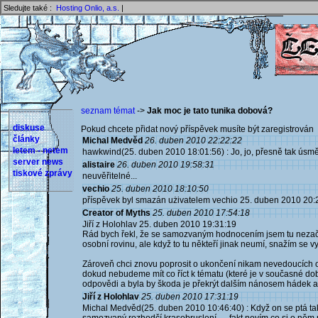
Sledujte také :
Hosting Onlio, a.s.
|
seznam témat
->
Jak moc je tato tunika dobová?
diskuse
Pokud chcete přidat nový příspěvek musíte být zaregistrován 
články
Michal Medvěd
26. duben 2010 22:22:22
letem - netem
hawkwind(25. duben 2010 18:01:56) : Jo, jo, přesně tak úsmě
server news
alistaire
26. duben 2010 19:58:31
tiskové zprávy
neuvěřitelné...
vechio
25. duben 2010 18:10:50
příspěvek byl smazán użivatelem vechio 25. duben 2010 20:
Creator of Myths
25. duben 2010 17:54:18
Jiří z Holohlav 25. duben 2010 19:31:19
Rád bych řekl, že se samozvaným hodnocením jsem tu nezačal
osobní rovinu, ale když to tu někteří jinak neumí, snažím se vy
Zároveň chci znovu poprosit o ukončení nikam nevedoucích o
dokud nebudeme mít co říct k tématu (které je v současné do
odpovědi a byla by škoda je překrýt dalším nánosem hádek a 
Jiří z Holohlav
25. duben 2010 17:31:19
Michal Medvěd(25. duben 2010 10:46:40) : Když on se ptá tak