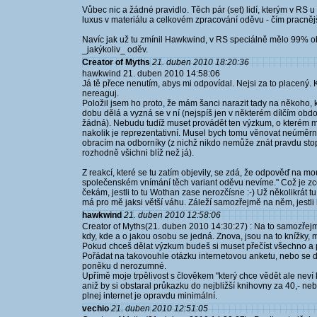
Vůbec nic a žádné pravidlo. Těch pár (set) lidí, kterým v RS 
luxus v materiálu a celkovém zpracování oděvu - čím pracnější
Navíc jak už tu zmínil Hawkwind, v RS speciálně mělo 99% oby
_jakýkoliv_ oděv.
Creator of Myths
21. duben 2010 18:20:36
hawkwind 21. duben 2010 14:58:06
Já tě přece nenutím, abys mi odpovídal. Nejsi za to placený. K
nereaguj.
Položil jsem ho proto, že mám šanci narazit tady na někoho,
dobu dělá a vyzná se v ní (nejspíš jen v některém dílčím obdo
žádná). Nebudu tudíž muset provádět ten výzkum, o kterém ml
nakolik je reprezentativní. Musel bych tomu věnovat neúměrn
obracím na odborníky (z nichž nikdo nemůže znát pravdu stopro
rozhodně všichni blíž než já).
Z reakcí, které se tu zatím objevily, se zdá, že odpověď na 
společenském vnímání těch variant oděvu nevíme." Což je zc
čekám, jestli to tu Wothan zase nerozčísne :-) Už několikrát 
má pro mě jaksi větší váhu. Záleží samozřejmě na něm, jestli 
hawkwind
21. duben 2010 12:58:06
Creator of Myths(21. duben 2010 14:30:27) : Na to samozřejm
kdy, kde a o jakou osobu se jedná. Znova, jsou na to knížky, m
Pokud chceš dělat výzkum budeš si muset přečíst všechno a p
Pořádat na takovouhle otázku internetovou anketu, nebo se 
poněku d nerozumné.
Upřímě moje trpělivost s člověkem "který chce vědět ale neví 
aniž by si obstaral průkazku do nejbližší knihovny za 40,- nebo 
plnej internet je opravdu minimální.
vechio
21. duben 2010 12:51:05