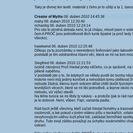
Taky je divnej ten textil. materiál z čeho je to ušitý a ta 1. b
Creator of Myths
06. duben 2010 14:45:36
mahy 06. duben 2010 12:20:40
richardrg 06. duben 2010 12:24:14
Pro vás to plodná debata není, to já chápu, mluvil jsem o sob
čem A PROČ jsou jednotlivosti těch tunik špatné (a proč tedy 
všecko).
hawkwind 06. duben 2010 12:25:48
Děkuju za tu poznámku o neexistenci šněrování jako takového
podstatě je tím odstraněna hlavní věc, která se mi na tom mode
Siegfried 06. duben 2010 12:21:53
(volně citováno) Proč hledat prvky něčeho, co je správně, na 
pěkně naběhnu.
V podstatě jde o to, že kdybych se někdy pustil do tvorby něj
historie není můj jediný koníček a nehodlám tomu obětovat život 
nebude žádná, kterou bych srdcem dělat chtěl (kvůli fyzickým
levnějších věcech, které se mi líbí jednotlivě, a teprve okolo 
nebudu, viz výše) stavěl.
Na téhle tunice se mi líbily ty rukávy - a protože (jak si rád
je to dobové. Není, vůbec. Fajn, varianta padla.
Rád bych ještě všechny, kteří začali hledat řemdihy a trasovat
osobností, a tak pokud v jiném vláknu píšu o keckařích, vztah
nevyhovujícím oděvu lozit před lidi, zakládat šermířské spolk
druhu. Tuto svoji zálibu považuji za úchylku soukromého char
ústraní.