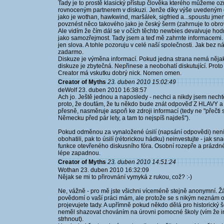
Tady je to prostě klasický přístup člověka kterého můžeme ozn
rovnoceným partnerem v diskuzi. Jenže díky výše uvedeným 
jako je wothan, hawkwind, maršálek, sigfried a...spoustu jmen..
povznést něco takového jako je český šerm (zahrnuje to obrovs
Ale vidím že čím dál se v očích těchto newbies devalvuje hod
jako samozřejmost. Tady jsem a teď mě zahrnte informacemi. 
jen slova. A tohle pozoruju v celé naší společnosti. Jak bez n
zadarmo.
Diskuze je výměna informací. Pokud jedna strana nemá něja
diskuze je zbytečná. Nepřinese a neobohatí diskutující. Proto 
Creator má vskutku dobrý nick. Nomen omen.
Creator of Myths
23. duben 2010 15:02:49
deWolf 23. duben 2010 16:38:57
Ach jo. Ještě jednou a naposledy - nechci a nikdy jsem nech
proto, že doufám, že tu někdo bude znát odpověď Z HLAVY a 
přesně, nasměruje aspoň ke zdroji informací (tedy ne "přečti si
Německu před pár lety, a tam to nejspíš najdeš").
Pokud odměnou za vynaložené úsilí (napsání odpovědi) nen
obohatili, pak to úsilí (rétorickou hádku) neinvestujte - jak sn
funkce otevřeného diskusního fóra. Osobní rozepře a prázdné
lépe zapadnou.
Creator of Myths
23. duben 2010 14:51:24
Wothan 23. duben 2010 16:32:09
Nějak se mi to přirovnání vymyká z rukou, což? :-)
Ne, vážně - pro mě jste všichni víceméně stejně anonymní. Žád
povědomí o vaší práci mám, ale protože se s nikým neznám o
projevujete tady. A upřímně pokud někdo dělá pro historický še
neměl shazovat chováním na úrovni pomocné školy (vím že in
strhnout).