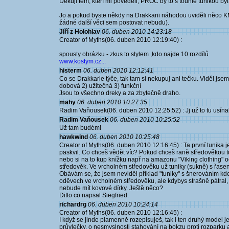
Děkuji těm, kteří mi pověděli, PROČ by to s touhle tunikou by
Jo a pokud byste někdy na Drakkarii náhodou uviděli něco KM,
žádné další věci sem postovat nebudu).
Jiří z Holohlav
06. duben 2010 14:23:18
Creator of Myths(06. duben 2010 12:19:40) :
spousty obrázku - zkus to stylem ,kdo najde 10 rozdílů
www.kostym.cz...
histerm
06. duben 2010 12:12:41
Co se Drakkarie týče, tak tam si nekupuj ani tečku. Viděl jse
dobová 2) užitečná 3) funkční
Jsou to všechno dreky a za zbytečně draho.
mahy
06. duben 2010 10:27:35
Radim Vaňousek(06. duben 2010 12:25:52) : Jj už to tu usínalo
Radim Vaňousek
06. duben 2010 10:25:52
Už tam budém!
hawkwind
06. duben 2010 10:25:48
Creator of Myths(06. duben 2010 12:16:45) : Ta první tunika je
paskvil. Co chceš vědět víc? Pokud chceš raně středověkou tu
nebo si na to kup knížku např na amazonu "Viking clothing" o
středověk. Ve vrcholném středověku už tuniky (sukně) s řasen
Obávám se, že jsem neviděl příklad "tuniky" s šnerováním kdek
oděvech ve vrcholném středověku, ale kdybys strašně pátral
nebude mít kovové dírky. Ještě něco?
Ditto co napsal Siegfried.
richardrg
06. duben 2010 10:24:14
Creator of Myths(06. duben 2010 12:16:45) :
I když se jinde plamenně rozepisuješ, tak i ten druhý model 
průvlečky, o nesmyslnosti stahování na bokzu proti rozparku 