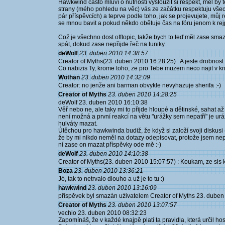
Hawkwind často mluví o nutnosti vysloužit si respekt, měl b
strany (mého pohledu na věc) vás ze začátku respektuju všec
pár příspěvcích) a teprve podle toho, jak se projevujete, můj 
se mnou bavit a pokud někdo obětuje čas na fóru jenom k rejp
Což je všechno dost offtopic, takže bych to teď měl zase smaza
spát, dokud zase nepřijde řeč na tuniky.
deWolf
23. duben 2010 14:38:57
Creator of Myths(23. duben 2010 16:28:25) : A jeste drobnost 
Co nabizis Ty, krome toho, ze pro Tebe muzem neco najit v k
Wothan
23. duben 2010 14:32:09
Creator: no jenže ani barman obvykle nevyhazuje sherifa :-)
Creator of Myths
23. duben 2010 14:28:25
deWolf 23. duben 2010 16:10:38
Věř nebo ne, ale taky mi to přijde hloupé a dětinské, sahat 
není možná a první reakcí na větu "urážky sem nepatří" je urá
hulváty mazat.
Útěchou pro hawkwinda budiž, že když si založí svoji diskusi
že by mi nikdo neměl na dotazy odepisovat, protože jsem ne
ní zase on mazat příspěvky ode mě :-)
deWolf
23. duben 2010 14:10:38
Creator of Myths(23. duben 2010 15:07:57) : Koukam, ze sis ko
Boza
23. duben 2010 13:36:21
Jó, tak to netrvalo dlouho a už je to tu :)
hawkwind
23. duben 2010 13:16:09
příspěvek byl smazán użivatelem Creator of Myths 23. duben
Creator of Myths
23. duben 2010 13:07:57
vechio 23. duben 2010 08:32:23
Zapomínáš, že v každé knajpě platí ta pravidla, která určil ho