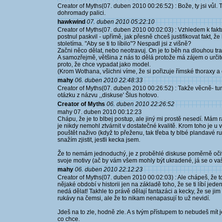
Creator of Myths(07. duben 2010 00:26:52) : Bože, ty jsi vůl. Tá
dohromady palici.
hawkwind
07. duben 2010 05:22:10
Creator of Myths(07. duben 2010 00:02:03) : Vzhledem k faktu,
postnul paskvil - upřímě, jak přesně chceš justifikovat fakt, že
stoletíma. "Aby se ti to líbilo"? Nespadl jsi z višně?
Začni něco dělat, nebo neotravuj. On je to běh na dlouhou trat´,
A samozřejmě, většina z nás to dělá protože má zájem o určité
proto, že chce vypadat jako model.
(Krom Wothana, všichni víme, že si pořizuje římské thoraxy a 
mahy
06. duben 2010 22:48:33
Creator of Myths(07. duben 2010 00:26:52) : Takže věcně- t
otázku z názvu ,,diskuse' Šlus hotovo.
Creator of Myths
06. duben 2010 22:26:52
mahy 07. duben 2010 00:12:23
Chápu, že je to blbej postup, ale jiný mi prostě nesedí. Mám rá
je nikdy nemohl ztvárnit v dostatečné kvalitě. Krom toho je u
pouštět naživo (když to přeženu, tak třeba ty blbé plandavé r
snažím zjistit, jestli kecka jsem.
Že to nemám jednoduchý, je z proběhlé diskuse poměrně očivi
svoje motivy (ač by vám všem mohly být ukradené, já se o vaš
mahy
06. duben 2010 22:12:23
Creator of Myths(07. duben 2010 00:02:03) : Ale chápeš, že t
nějaké období v historii jen na základě toho, že se ti líbí jede
nedá dělat! Takhle to právě dělají fantazáci a kecky, že se ji
rukávy na čemsi, ale že to nikam nenapasují to už nevidí.
Jdeš na to zle, hodně zle. A s tvým přístupem to nebudeš mít 
co chce.