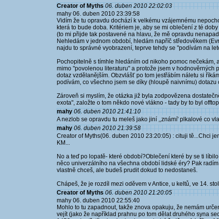
Creator of Myths
06. duben 2010 22:02:03
mahy 06. duben 2010 23:39:58
Vidím že tu opravdu dochází k velkému vzájemnému nepochope
která to bude doba. Kritériem je, aby se mi oblečení z té doby
(to mi přijde tak postavené na hlavu, že mě opravdu nenapad
Nehledám v jednom období, hledám napříč středověkem (Evro
najdu to správné vyobrazení, teprve tehdy se "podívám na let
Pochopitelně s tímhle hledáním od nikoho pomoc nečekám, an
mimo "povolenou literaturu" a protože jsem v hodnověrných
dotaz vzdělanějším. Obzvlášť po tom jestřábím náletu si říká
podívám, co všechno jsem se díky (hloupě naivnímu) dotazu d
Zároveň si myslím, že otázka již byla zodpovězena dostatečně.
exota", založte o tom někdo nové vlákno - tady by to byl offtop
mahy
06. duben 2010 21:41:10
A nezlob se opravdu tu meleš jako jiní ,,známí' plkalové co v
mahy
06. duben 2010 21:39:58
Creator of Myths(06. duben 2010 23:20:05) : cituji tě...Chci jen
KM...
No a teď po lopatě- které období?Oblečení které by se ti líb
něco univerzálního na všechna období lidské éry? Pak radím jd
vlastně chceš, ale budeš prudit dokud to nedostaneš.
Chápeš, že je rozdíl mezi oděvem v Antice, u keltů, ve 14. sto
Creator of Myths
06. duben 2010 21:20:05
mahy 06. duben 2010 22:55:40
Mohlo to tu zapadnout, takže znova opakuju, že nemám urče
vejít (jako že například prahnu po tom dělat druhého syna se