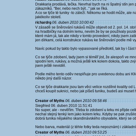
Drakkaria prodává, tečka. Nevrhal bych na ni špatný stín jen p
zákazníků. "Ber, nebo nech být..." jak se říká.
A co se týče té tuniky -to záleží. Někomu se hodit může, ale na
jakékoliv století.
richardrg
06. duben 2010 10:00:42
V zásadě se šněrování rukávů může objevit od 2. pol. 14. stol.,
na hradbičky na dolním lemu, nevím že by se používaly později
které mám já, tak ale nikdy v tomto provedení, nikdy jsem zat
jen dírkami, celá konstrukce rukávu ke šněrování podle mě v
Navíc pokud by takto bylo vypasované předloktí, tak by i čás
Co se týče zdobení, tady jsem si téměř jist, že alespoň ve
spodní lem, rukávy, a možná ještě krk kolem dokola, takto zv
jsem ještě neviděl.
Podle mého tento oděv nesplňuje pro uvedenou dobu ani KM 
někdo jiný další názor.
Co se týče drakkarie jsou tam věci velice rozdílné kvality od 
chceš koupit suknici, nebo jak píšeš tuniku, budeš asi muset 
Creator of Myths
06. duben 2010 09:58:46
Siegfried 06. duben 2010 11:51:41
No super, ale - nevěřím. Třeba to zdobení u krku mi přijde ce
nechal stejný tenký lem jako kolem krku. Kdyby se pak zrušil
dobrá tunika nějakého skandinávského obyvatele, který se 
Nebo barva, materiál (z téhle fotky teda nepoznám) i základní
Creator of Myths
06. duben 2010 09:53:25