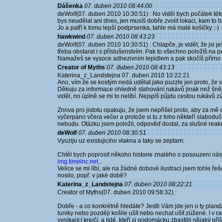
Dášenka
07. duben 2010 08:44:00
deWolf(07. duben 2010 10:30:51) : No viděl bych počátek této
bys neudělal ani dnes, jen musíš dobře zvolit lokaci, kam to b
Jo a patří k tomu lepší podprsenka, tahle má malé košíčky ;-)
hawkwind
07. duben 2010 08:43:23
deWolf(07. duben 2010 10:30:51) : Chlapče, je vidět, že jsi je
třeba obstarat i s příslušenstvím. Pak to všechno položíš na p
Namažeš se vysoce adhezivním lepidlem a pak skočíš přímo na
Creator of Myths
07. duben 2010 08:43:13
Katerina_z_Landstejna 07. duben 2010 10:22:21
Ano, vím že se kostým nedá udělat jako puzzle jen proto, že se
Děkuju za informace ohledně stahování rukávů jinak než šněr
viděl, no úplně se mi to nelíbí. Nejspíš půjdu cestou rukávů 
Znova pro jistotu opakuju, že jsem nepřišel proto, aby za mě 
vyčerpáno včera večer a protože si tu z toho někteří slaboduší 
nebudu. Otázku jsem položil, odpověď dostal, za slušné reak
deWolf
07. duben 2010 08:30:51
Vyuziju uz existujiciho vlakna a taky se zeptam:
Chtěl bych poprosit někoho historie znalého o posouzení nás
img.timeinc.net...
Velice se mi líbí, ale na žádné dobové ilustraci jsem tohle ře
nosilo, popř. v jaké době?
Katerina_z_Landstejna
07. duben 2010 08:22:21
Creator of Myths(07. duben 2010 09:58:32) :
Dobře - a co konkrétně hledáte? Jestli Vám jde jen o ty pland
tuniky nebo později košile ušít nebo nechat ušít zúžené. I v ra
vynikající krejčí, a lidé, kteří si podomácku zbastlili nějaký pří