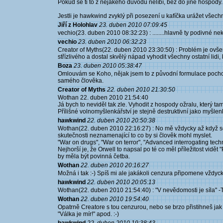
Pokud se ti to z nějakého důvodu nelíbí, běž do jiné hospody.
Jestli je hawkwind zvyklý při posezení u kafíčka urážet všec
Jiří z Holohlav
23. duben 2010 07:09:45
vechio(23. duben 2010 08:32:23) : ........hlavně ty podivné ne
vechio
23. duben 2010 06:32:23
Creator of Myths(22. duben 2010 23:30:50) : Problém je ovšem
střízlivého a dostal skvělý nápad vyhodit všechny ostatní lidi, 
Boza
23. duben 2010 05:38:47
Omlouvám se Koho, nějak jsem to z původní formulace pochop
samého člověka.
Creator of Myths
22. duben 2010 21:30:50
Wothan 22. duben 2010 21:54:40
Já bych to neviděl tak zle. Vyhodit z hospody ožralu, který t
Přílišné volnomyšlenkářství je stejně destruktivní jako myšlenk
hawkwind
22. duben 2010 20:50:38
Wothan(22. duben 2010 22:16:27) : No mě vždycky až když se
skutečnosti neznamenající to co by si člověk mohl myslet.
"War on drugs", "War on terror", "Advanced interrogating tec
Nejhorší je, že Orwell to napsal po té co měl příležitost vidět 
by měla být povinná četba.
Wothan
22. duben 2010 20:16:27
Možná i tak :-) Spíš mi ale jakákoli cenzura připomene vždyck
hawkwind
22. duben 2010 20:05:13
Wothan(22. duben 2010 21:54:40) : "V nevědomosti je síla" -Tí
Wothan
22. duben 2010 19:54:40
Opatrně Creatore s tou cenzurou, nebo se brzo přistihneš jak
"Válka je mír!" apod. :-)