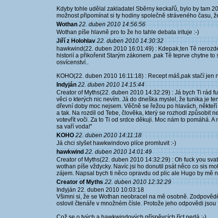
Kdyby tohle udělal zakladatel Sběrny keckařů, bylo by tam 20
možnost připomínat si ty hodiny společně stráveného času, že
Wothan
22. duben 2010 14:56:56
Wothan píše hlavně pro to že ho tahle debata irituje :-)
Jiří z Holohlav
22. duben 2010 14:30:32
hawkwind(22. duben 2010 16:01:49) : Kdepak,ten Tě nerozde
historií a přikořenit Starým zákonem ,pak Tě teprve chytne t
osvícenství..
KOHO(22. duben 2010 16:11:18) : Recept máš,pak stačí jen n
Indyján
22. duben 2010 14:15:44
Creator of Myths(22. duben 2010 14:32:29) : Já bych Ti rád f
věci o kterých nic nevím. Já do dneška myslel, že tunika je ten 
dřevní doby moc nejsem. Věčně se řežou po hlavách, někteří i 
a tak. Na rozdíl od Tebe, člověka, který se rozhodl způsobit 
votevřít voči. Za to Ti od srdce děkuji. Moc nám to pomáhá.
sa vaří voda!"
KOHO
22. duben 2010 14:11:18
Já chci slyšet hawkwindovo plíce promluvit :-)
hawkwind
22. duben 2010 14:01:49
Creator of Myths(22. duben 2010 14:32:29) : Oh fuck you sva
wothan píše vždycky. Navíc jsi ho donutil psát něco co sis mo
zájem. Napsal bych ti něco opravdu od plic ale Hugo by mě nut
Creator of Myths
22. duben 2010 12:32:29
Indyján 22. duben 2010 10:03:18
Všimni si, že se Wothan neobracel na mě osobně. Zodpovědě
oslovil čtenáře v množném čísle. Protože jeho odpovědi jsou 
Což se o tvých a hawkwindových příspěvcích říct nedá :-)