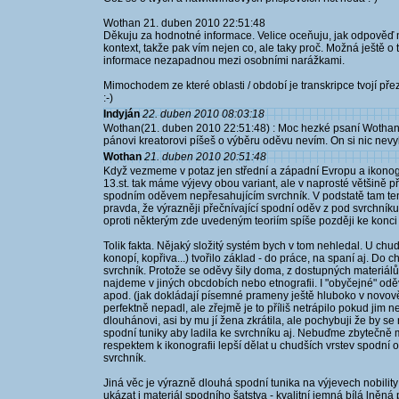
Wothan 21. duben 2010 22:51:48
Děkuju za hodnotné informace. Velice oceňuju, jak odpověď n
kontext, takže pak vím nejen co, ale taky proč. Možná ještě o 
informace nezapadnou mezi osobními narážkami.
Mimochodem ze které oblasti / období je transkripce tvojí př
:-)
Indyján
22. duben 2010 08:03:18
Wothan(21. duben 2010 22:51:48) : Moc hezké psaní Wothane
pánovi kreatorovi píšeš o výběru oděvu nevím. On si nic nevy
Wothan
21. duben 2010 20:51:48
Když vezmeme v potaz jen střední a západní Evropu a ikonogr
13.st. tak máme výjevy obou variant, ale v naprosté většině p
spodním oděvem nepřesahujícím svrchník. V podstatě tam te
pravda, že výrazněji přečnívající spodní oděv z pod svrchní
oproti některým zde uvedeným teoriím spíše později ke konci 
Tolik fakta. Nějaký složitý systém bych v tom nehledal. U chudš
konopí, kopřiva...) tvořilo základ - do práce, na spaní aj. Do
svrchník. Protože se oděvy šily doma, z dostupných materiálů
najdeme v jiných obcdobích nebo etnografii. I "obyčejné" oděv
apod. (jak dokládají písemné prameny ještě hluboko v novověku
perfektně nepadl, ale zřejmě je to příliš netrápilo pokud jim n
dlouhánovi, asi by mu jí žena zkrátila, ale pochybuji že by 
spodní tuniky aby ladila ke svrchníku aj. Nebuďme zbytečně ma
respektem k ikonografii lepší dělat u chudších vrstev spodní 
svrchník.
Jiná věc je výrazně dlouhá spodní tunika na výjevech nobility 
ukázat i materiál spodního šatstva - kvalitní jemná bílá lněn