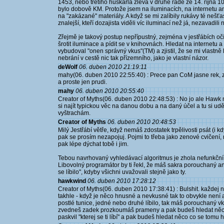
1453, nebo třetího huskarla zleva v druhé řadě ze 14. října 106
bylo dobově KM. Protože jsem na iluminacích, na internetu an
na "zakázané" materiály. A když se mi zalíbily rukávy té nešťas
znalejší, kteří dozajista viděli víc iluminací než já, nezavadi
Zřejmě je takový postup nepřípustný, zejména v jestřábích oč
šrotit iluminace a pídit se v knihovnách. Hledat na internetu 
vybudoval "onen správný vkus"(TM) a zjistil, že se mi vlastně l
nebrání v cestě nic tak přízemního, jako je vlastní názor.
deWolf
06. duben 2010 21:19:11
mahy(06. duben 2010 22:55:40) : Prece pan CoM jasne rek, ze
a proste jen prudi.
mahy
06. duben 2010 20:55:40
Creator of Myths(06. duben 2010 22:48:53) : No jo ale Hawk m
si najít typickou věc na danou dobu a na daný účel a tu si uděl
vyštrachám.
Creator of Myths
06. duben 2010 20:48:53
Milý Jestřábí větře, když nemáš zdostatek trpělivosti psát (i
pak se prosím nezapojuj. Pojmi to třeba jako zenové cvičení
pak lépe dýchat tobě i jim.
Tebou navrhovaný vyhledávací algoritmus je zhola nefunkční,
Libovolný programátor by ti řekl, že máš sakra porouchaný ana
se líbilo", kdyby všichni uvažovali stejně jako ty.
hawkwind
06. duben 2010 17:28:12
Creator of Myths(06. duben 2010 17:38:41) : Bulshit. každej ne
takhle - když je něco hnusné a nevkusné tak to obvykle není a
postlé tunice, jedné nebo druhé líbilo, tak máš porouchaný vk
zvedneš zadek prozkoumáš prameny a pak budeš hledat něco 
paskvil "kterej se ti líbí" a pak budeš hledat něco co se tomu 