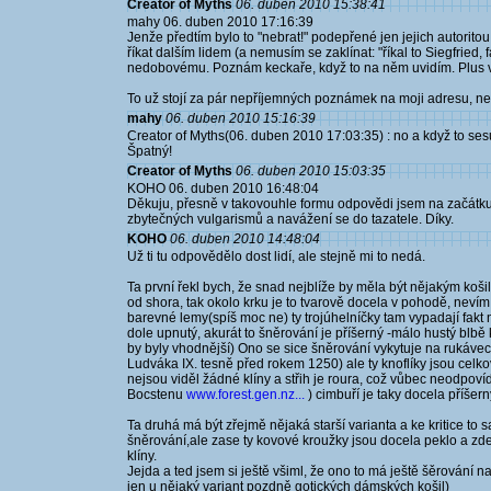
Creator of Myths
06. duben 2010 15:38:41
mahy 06. duben 2010 17:16:39
Jenže předtím bylo to "nebrat!" podepřené jen jejich autoritou
říkat dalším lidem (a nemusím se zaklínat: "říkal to Siegfried, 
nedobovému. Poznám keckaře, když to na něm uvidím. Plus 
To už stojí za pár nepříjemných poznámek na moji adresu, ne?
mahy
06. duben 2010 15:16:39
Creator of Myths(06. duben 2010 17:03:35) : no a když to sesumír
Špatný!
Creator of Myths
06. duben 2010 15:03:35
KOHO 06. duben 2010 16:48:04
Děkuju, přesně v takovouhle formu odpovědi jsem na začátku d
zbytečných vulgarismů a navážení se do tazatele. Díky.
KOHO
06. duben 2010 14:48:04
Už ti tu odpovědělo dost lidí, ale stejně mi to nedá.
Ta první řekl bych, že snad nejblíže by měla být nějakým košil
od shora, tak okolo krku je to tvarově docela v pohodě, nevím
barevné lemy(spíš moc ne) ty trojúhelníčky tam vypadají fakt 
dole upnutý, akurát to šněrování je příšerný -málo hustý blbě 
by byly vhodnější) Ono se sice šněrování vykytuje na rukávech 
Ludváka IX. tesně před rokem 1250) ale ty knoflíky jsou celkov
nejsou viděl žádné klíny a střih je roura, což vůbec neodpovídá 
Bocstenu
www.forest.gen.nz...
) cimbuří je taky docela příšern
Ta druhá má být zřejmě nějaká starší varianta a ke kritice to s
šněrování,ale zase ty kovové kroužky jsou docela peklo a zde 
klíny.
Jejda a ted jsem si ještě všiml, že ono to má ještě šěrování na
jen u nějaký variant pozdně gotických dámských košil)