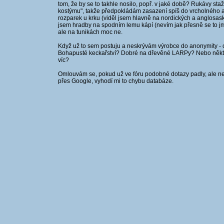
tom, že by se to takhle nosilo, popř. v jaké době? Rukávy 
kostýmu", takže předpokládám zasazení spíš do vrcholného a
rozparek u krku (viděl jsem hlavně na nordických a anglosaský
jsem hradby na spodním lemu kápí (nevím jak přesně se to j
ale na tunikách moc ne.
Když už to sem postuju a neskrývám výrobce do anonymity - co
Bohapusté keckařství? Dobré na dřevěné LARPy? Nebo některé
víc?
Omlouvám se, pokud už ve fóru podobné dotazy padly, ale nen
přes Google, vyhodí mi to chybu databáze.