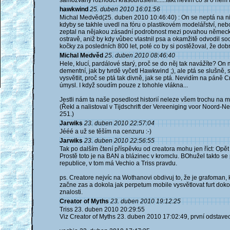
samozvaný rozhodčí krasobruslení......fakt nevím co si o něm 
hawkwind
25. duben 2010 16:01:56
Michal Medvěd(25. duben 2010 10:46:40) : On se neptá na nic 
kdyby se takhle uvedl na fóru o plastikovém modelářství, nebo
zeptal na nějakou zásadní podrobnost mezi povahou německ
ostravě, aniž by kdy vůbec vlastnil psa a okamžitě odvodil so
kočky za posledních 800 let, poté co by si postěžoval, že dob
Michal Medvěd
25. duben 2010 08:46:40
Hele, klucí, pardálové starý, proč se do něj tak navážíte? O
dementní, jak by tvrdě vyčetl Hawkwind ;), ale ptá se slušně,
vysvětlit, proč se ptá tak divně, jak se ptá. Nevidím na páně
úmysl. I když soudím pouze z tohohle vlákna...
Jestli nám ta naše posedlost historií neleze všem trochu na 
(Řekl a nalistoval v Tijdschrift der Vereeniging voor Noord-
251.)
Jarwiks
23. duben 2010 22:57:04
Jééé a už se těším na cenzuru :-)
Jarwiks
23. duben 2010 22:56:55
Tak po dalším čtení příspěvku od creatora mohu jen říct: Opě
Prostě toto je na BAN a blázinec v kromclu. BOhužel takto s
republice, v tom má Vechio a Triss pravdu.
ps. Creatore nejvíc na Wothanovi obdivuj to, že je grafoman, k
začne zas a dokola jak perpetum mobile vysvětlovat furt dok
znalosti.
Creator of Myths
23. duben 2010 19:12:25
Triss 23. duben 2010 20:29:55
Viz Creator of Myths 23. duben 2010 17:02:49, první odstavec