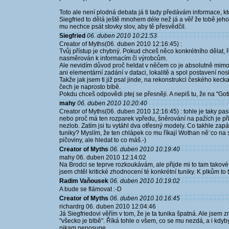
Toto ale není plodná debata já ti tady předávám informace, kt
Siegfried to dělá ještě mnohem déle než já a věř že tobě jeho 
mu nechce psát stovky slov, aby tě přesvědčil.
Siegfried
06. duben 2010 10:21:53
Creator of Myths(06. duben 2010 12:16:45) :
Tvůj přístup je chybný. Pokud chceš něco konkrétního dělat, 
nasměrován k informacím či výrobcům.
Ale nevidím důvod proč heldat v něčem co je absolutně mim
ani elementární zadání v dataci, lokalitě a spol postavení nos
Takže jak jsem ti již psal jinde, na rekonstrukci českého keck
čech je naprosto blbě.
Pokdu chceš odpovědi ptej se přesněji. A nepiš tu, že na "Gotik
mahy
06. duben 2010 10:20:40
Creator of Myths(06. duben 2010 12:16:45) : tohle je taky pas
nebo proč má ten rozparek vpředu, šněrování na pažích je př
nezlob. Zatím jsi tu vytáhl dva otřesný modely. Co takhle zapá
tuniky? Myslím, že ten chlápek co mu říkají Wothan ně¨co na
pičoviny, ale hledat to co máš.-)
Creator of Myths
06. duben 2010 10:19:40
mahy 06. duben 2010 12:14:02
Na Brodci se teprve rozkoukávám, ale přijde mi to tam takov
jsem chtěl kritické zhodnocení té konkrétní tuniky. K plkům to 
Radim Vaňousek
06. duben 2010 10:19:02
A bude se flámovat :-D
Creator of Myths
06. duben 2010 10:16:45
richardrg 06. duben 2010 12:04:46
Já Siegfriedovi věřím v tom, že je ta tunika špatná. Ale jsem
"všecko je blbě". Říká tohle o všem, co se mu nezdá, a i kdy
nikam neposune.