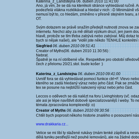
Katerina_z_Landstejna 06. duben 2010 11:41:00
Ano, já vím, že se dá na kterékoli stránce vyhledávat ručně. 
podezřelá vlákna rozklikávat a hledat v nich :-D Minimálně v
nemusí být to, co hledám, zmíněno v přesně stejném tvaru, a 
OT.
Svým dotazem se právě snažím předejít nutnosti znova se za
internetu. Nechci aby za mě dělali výzkum druzí, jen jsem do
hlavě, protože se tím třeba zabývá nebo zabýval. Můj dotaz to
bych si nějak našel), ale "viděl jste někdo TENHLE konkrétn
Siegfried
06. duben 2010 09:51:41
Creator of Myths(06. duben 2010 11:30:56) :
Nebrat.
Špatně je na ní oblíbené vše. Respektive pro období středově
čech z přelomu 20/21.stol. bude košer :)
Katerina_z_Landstejna
06. duben 2010 09:41:00
Uvnitř fora se dá vyhledávat pomocí funkce ctrl+F. Vlevo neb
kterého se zadá hledaný výraz nebo jeho část. Pak se zmáčkne
tex se posune na nejbližší nalezený výraz nebo jeho část.
Leccos o oděvech se dá nalézt na foru Livinghistory (vč. o
ale asi je lépe navštívit dobově specializovanějš í weby. To n
témata zpracována komplexněji :o)
Creator of Myths
06. duben 2010 09:30:56
Chtěl bych poprosit někoho historie znalého o posouzení násl
www.drakkaria.cz...
Velice se mi líbí ty stažené rukávy (mám tenké zápěstí a nesn
dělá tuniku pestřejší než pouhé lemování), ale na žádné dobo