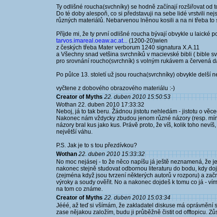
Ty odlišné roucha(svchníky) se hodně začínají rozšiřovat od to
Do té doby alespoň, co si představuji na sebe lidé vrstvili ne
různých materiálů. Nebarvenou lněnou kosili a na ni třeba to
Příjde mi, že ty první odlišné roucha bývají obvykle u laické p
tarvos.imareal.oeaw.ac.at...
(1200-20)wien
z českých třeba Mater verborum 1240 signatura X.A.11
a Všechny snad vetšina svrchníků v macievské bibli ( bible sv
pro srovnání roucho(svrchník) s volným rukávem a červená 
Po půlce 13. století už jsou roucha(svrchníky) obvykle delší n
vyčtene z dobového obrazového materiálu :-)
Creator of Myths
22. duben 2010 15:50:53
Wothan 22. duben 2010 17:33:32
Neboj, já to tak beru. Žádnou jistotu nehledám - jistotu o věc
Nakonec nám vždycky zbudou jenom různé názory (resp. míně
názory bral kus jako kus. Právě proto, že víš, kolik toho nevíš
největší váhu.
P.S. Jak je to s tou přezdívkou?
Wothan
22. duben 2010 15:33:32
No moc nejásej - to že něco napíšu já ještě neznamená, že je
nakonec stejně studovat odbornou literaturu do bodu, kdy doj
(zejména když jsou tvrzení některých autorů v rozporu) a za
výroky a soudy ověřit. No a nakonec dojdeš k tomu co já - ví
na tom co známe.
Creator of Myths
22. duben 2010 15:03:34
Jééé, až teď si všímám, že zakladatel diskuse má oprávnění s
zase nějakou založím, budu ji průběžně čistit od offtopicu.