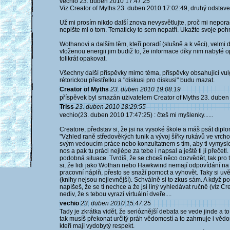
vechio 23. duben 2010 17:47:25
Viz Creator of Myths 23. duben 2010 17:02:49, druhý odstave
Už mi prosím nikdo další znova nevysvětlujte, proč mi nepor
nepište mi o tom. Tematicky to sem nepatří. Ukažte svoje poh
Wothanovi a dalším těm, kteří poradí (slušně a k věci), velmi 
vloženou energii jim budiž to, že informace díky nim nabyté 
tolikrát opakovat.
Všechny další příspěvky mimo téma, příspěvky obsahující vulg
rétorickou přestřelku a "diskusi pro diskusi" budu mazat.
Creator of Myths
23. duben 2010 19:08:19
příspěvek byl smazán użivatelem Creator of Myths 23. duben
Triss
23. duben 2010 18:29:55
vechio(23. duben 2010 17:47:25) : čteš mi myšlenky......
Creatore, představ si, že jsi na vysoké škole a máš psát di
"Vzhled raně středověkých tunik a vývoj šířky rukávů ve vrc
svým vedoucím práce nebo konzultatnem s tím, aby ti vymyslel
nos a pak tu práci nejlépe za tebe i napsal a ještě ti jí přečetl.
podobná situace. Tvrdíš, že se chceš něco dozvědět, tak pro
si, že lidi jako Wothan nebo Hawkwind nemají odpovídání na k
pracovní náplň, přesto se snaží pomoct a vyhovět. Taky si uv
(knihy nejsou nejlevnější). Schválně si to zkus sám. A když p
napíšeš, že se ti nechce a že jsi líný vyhledávat ručně (viz C
nediv, že s tebou vyrazí virtuální dveře....
vechio
23. duben 2010 15:47:25
Tady je zkrátka vidět, že serióznější debata se vede jinde a t
tak musíš překonat určitý práh vědomostí a to zahrnuje i vědo
kteří mají vydobytý respekt.