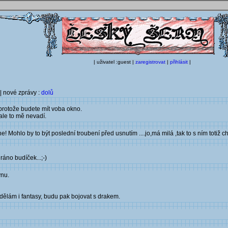
| uživatel :guest |
zaregistrovat
|
přihlásit
|
| nové zprávy :
dolů
,protože budete mít voba okno.
ale to mě nevadí.
ohlo by to být poslední troubení před usnutím ....jo,má milá ,tak to s ním totiž cho
ráno budíček...;-)
vnu.
e dělám i fantasy, budu pak bojovat s drakem.