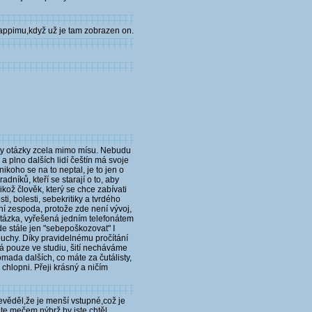
 Pappimu,když už je tam zobrazen on.
u ty otázky zcela mimo mísu. Nebudu
 plno dalších lidí češtín má svoje
koho se na to neptal, je to jen o
dníků, kteří se starají o to, aby
kož člověk, který se chce zabívati
, bolesti, sebekritiky a tvrdého
ání zespoda, protože zde není vývoj,
otázka, vyřešená jedním telefonátem
de stále jen "sebepoškozovat" I
uchy. Díky pravidelnému pročítání
á pouze ve studiu, šití necháváme
mada dalších, co máte za čutálisty,
chlopni. Přeji krásný a ničím
evěděl,že je menší vstupné,což je
ete mečem,nýbrž by jste chtěl