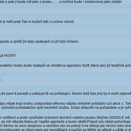
y a pak jí bude mít jako z praku.........a možná bude i zmalovanej jako indián.
 a ty máš prak.Tak si mužeš dát s Luckou závod.
podu a zjistíš,že tady opakuješ co již bylo řečeno.
uji HUSITI
ského hradu bude nejlepší se obrátit na agenturu Gryff, která akci již tradičně poř
.
 jsem ti poradil a odkázal tě na pořádající. Nevím totiž kdo jiný by ti mohl odpově
pu nějak tvojí snahu zodpovídat někomu otázky ohledně pořádání cizí akce:-(. Toh
působit pořadatelům spíš medvědí službu. Dotaz přepošli na pořadatele a je vyříz
ce vzdělaní a proto využíváte krásných termínů našeho jazyka.Strýček GOOGLE mě z
terá se mě otázala řeknu,ať napíše agentuře a bude vědět.Pokud vás nějak pohorš
í šermu se svou skupinou a nechám vás na pokoji.A ne děkuji,ale nechci lekci prav
 trest.omlouvám se všem,jsem asi nevzdělaný a loučím.se.Mějte se pěkně a užijte si dá