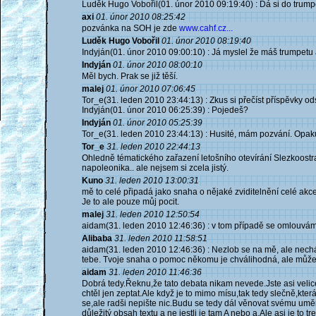
Luděk Hugo Vobořil(01. únor 2010 09:19:40) : Dá si do trumpet
axi
01. únor 2010 08:25:42
pozvánka na SOH je zde
www.cahf.cz...
Luděk Hugo Vobořil
01. únor 2010 08:19:40
Indyján(01. únor 2010 09:00:10) : Já myslel že máš trumpetu
Indyján
01. únor 2010 08:00:10
Měl bych. Prak se již těší.
malej
01. únor 2010 07:06:45
Tor_e(31. leden 2010 23:44:13) : Zkus si přečíst příspěvky ods
Indyján(01. únor 2010 06:25:39) : Pojedeš?
Indyján
01. únor 2010 05:25:39
Tor_e(31. leden 2010 23:44:13) : Husité, mám pozvání. Opak
Tor_e
31. leden 2010 22:44:13
Ohledně tématického zařazení letošního otevírání Slezkoostrav
napoleonika.. ale nejsem si zcela jistý.
Kuno
31. leden 2010 13:00:31
mě to celé připadá jako snaha o nějaké zviditelnění celé akce
Je to ale pouze můj pocit.
malej
31. leden 2010 12:50:54
aidam(31. leden 2010 12:46:36) : v tom případě se omlouvám,že
Alibaba
31. leden 2010 11:58:51
aidam(31. leden 2010 12:46:36) : Nezlob se na mě, ale nechá
tebe. Tvoje snaha o pomoc někomu je chválihodná, ale může z
aidam
31. leden 2010 11:46:36
Dobrá tedy.Řeknu,že tato debata nikam nevede.Jste asi veli
chtěl jen zeptat.Ale když je to mimo mísu,tak tedy slečně,k
se,ale radši nepište nic.Budu se tedy dál věnovat svému uměn
důležitý obsah textu a ne jestli je tam A nebo a.Ale asi je to