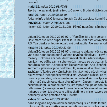
dozorců.
malej
31. leden 2010 08:47:08
Tak by mě zajímalo jestli střelci z Českého Brodu vědí,že js
josef
31. leden 2010 08:38:49
Aidame,info o bitvě je na stránkách České asociace šermířů v
Indyján
31. leden 2010 05:11:56
histerm(31. leden 2010 01:31:08) : Pěkně napsáno, sám bych 
aidam(30. leden 2010 22:03:07) : Přemýšlel jsi o tom co sem 
Hele mám pro Tebe super kšeft! Já Tě naučím psát velká pís
P.S. Tvá otázka ohledně fotbalu mě překvapila. Ale ano, uhodl 
histerm
31. leden 2010 00:31:08
aidam(30. leden 2010 22:03:07) : Inu pane aidame, věc se na t
vás nijak napadat ohledně vašeho prvního příspěvku, i když t
mezery. Dokonce ani nebudu kritizovat otázku zda v kostýmu či
tom jak moc věříte sám v sebe) Avšak navezu se do poznámky ohl
zahrádka nehnila. A nebo k nim čichat zespoda. Ano, čichání z
šermem v jakékoliv jeho podobě (LH, scénika, divadlo o třech 
zacházení. Takhle se k těm kytkám čichá. A nebo všechny hanit, 
ale zatvrzelé "sebepoškozování" Jistě, vyvstane otázka, co t
přímo k pořadateli, zde opravdu nemá co dělat. A co se týče ú
naše malá skupinka se dala přec nějakým časem, naprosto k
českého šermu a brodce (tam by jste teprve měl peklo s tout
odborníkům) a rozvíjíme se. Lidově řečeno "stavíme atomovku"
nakopou prdel, tak si vesele dál keckaříme a místo rozvoje se
nerušený večer, potažmo den. Histerm
aidam
30. leden 2010 21:03:07
pane indyjáne.nejsem adolescent,pamatuji si co tento termín
mi u analního otvoru(říká se mu prdel).myslím že za levnou ce