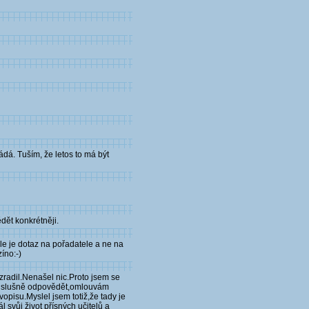
ádá. Tuším, že letos to má být
dět konkrétněji.
le je dotaz na pořadatele a ne na
íno:-)
radil.Nenašel nic.Proto jsem se
uje slušně odpovědět,omlouvám
opisu.Myslel jsem totiž,že tady je
l svůj život přísných učitelů a