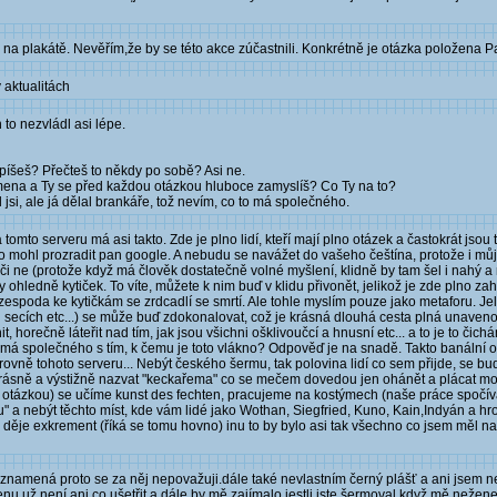
ou na plakátě. Nevěřím,že by se této akce zúčastnili. Konkrétně je otázka položena
 aktualitách
to nezvládl asi lépe.
píšeš? Přečteš to někdy po sobě? Asi ne.
mena a Ty se před každou otázkou hluboce zamyslíš? Co Ty na to?
jsi, ale já dělal brankáře, tož nevím, co to má společného.
omto serveru má asi takto. Zde je plno lidí, kteří mají plno otázek a častokrát jso
o mohl prozradit pan google. A nebudu se navážet do vašeho češtína, protože i můj a
 ne (protože když má člověk dostatečně volné myšlení, klidně by tam šel i nahý a ni
edně kytiček. To víte, můžete k nim buď v klidu přivonět, jelikož je zde plno zahra
espoda ke kytičkám se zrdcadlí se smrtí. Ale tohle myslím pouze jako metaforu. Jeli
secích etc...) se může buď zdokonalovat, což je krásná dlouhá cesta plná unavenosti
horečně láteřit nad tím, jak jsou všichni ošklivoučcí a hnusní etc... a to je to čich
o má společného s tím, k čemu je toto vlákno? Odpověď je na snadě. Takto banální 
rovně tohoto serveru... Nebýt českého šermu, tak polovina lidí co sem přijde, se bu
rásně a výstižně nazvat "keckařema" co se mečem dovedou jen ohánět a plácat mo
o otázkou) se učíme kunst des fechten, pracujeme na kostýmech (naše práce spočív
 a nebýt těchto míst, kde vám lidé jako Wothan, Siegfried, Kuno, Kain,Indyán a hro
 děje exkrement (říká se tomu hovno) inu to by bylo asi tak všechno co jsem měl na 
 znamená proto se za něj nepovažuji.dále také nevlastním černý plášť a ani jsem n
nu už není ani co ušetřit.a dále by mě zajímalo,jestli jste šermoval,když mě nežen