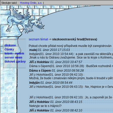
Sledujte také :
Hosting Onlio, a.s.
|
seznam témat
->
slezkoostravský hrad(Ostrava)
diskuse
Pokud chcete přidat nový příspěvek musíte být zaregistrován 
články
malej
01. únor 2010 17:15:03
letem - netem
Indyján(01. únor 2010 10:54:44) : a pak zavoláš na sklenáře
server news
Jinak u nás tu Ostravu zvažujeme. Sice se to kryje s Kolínem,
tiskové zprávy
Jiří z Holohlav
01. únor 2010 10:47:57
Dáma s čápem(01. únor 2010 10:56:28) : Budíček rozhodně ne! M
Dáma s čápem
01. únor 2010 09:56:28
Jiří z Holohlav(01. únor 2010 09:42:10) :
Možná, že bude i zmalován někým jiným, bude-li troubit v pět 
Indyján
01. únor 2010 09:54:44
Jiří z Holohlav(01. únor 2010 09:43:15) : Ne, Hajnice je v čer
Jiří z Holohlav(01. únor 2010 09:42:10) : Jo, a zapoměl jsi ž
Jiří z Holohlav
01. únor 2010 08:43:15
Nekryje se to s Hájnicí?
Jiří z Holohlav
01. únor 2010 08:42:10