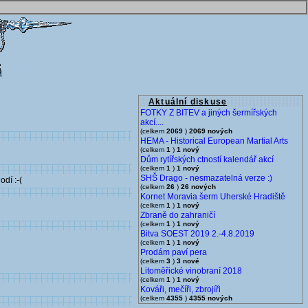
Aktuální diskuse
FOTKY Z BITEV a jiných šermířských
akcí....
(celkem
2069
)
2069 nových
HEMA - Historical European Martial Arts
(celkem
1
)
1 nový
Dům rytířských ctností kalendář akcí
(celkem
1
)
1 nový
SHŠ Drago - nesmazatelná verze :)
dí :-(
(celkem
26
)
26 nových
Kornet Moravia šerm Uherské Hradiště
(celkem
1
)
1 nový
Zbraně do zahraničí
(celkem
1
)
1 nový
Bitva SOEST 2019 2.-4.8.2019
(celkem
1
)
1 nový
Prodám paví pera
(celkem
3
)
3 nové
Litoměřické vinobraní 2018
(celkem
1
)
1 nový
Kováři, mečíři, zbrojíři
(celkem
4355
)
4355 nových