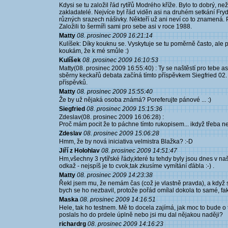
Kdysi se tu založil řád rytířů Modrého kříže. Bylo to dobrý, n
zakladatelé. Nejvíce byl řád viděn asi na druhém setkání Fry
různých srazech nášivky. Někteří už ani neví co to znamená. 
Založili to šermíři sami pro sebe asi v roce 1988.
Matty
08. prosinec 2009 16:21:14
Kulíšek: Díky kouknu se. Vyskytuje se tu poměrně často, ale p
koukám, že k mé smůle :)
Kulíšek
08. prosinec 2009 16:10:53
Matty(08. prosinec 2009 16:55:40) : Ty se naštěstí pro tebe as
sběrny keckařů debata začíná tímto příspěvkem Siegfried 0
příspěvků.
Matty
08. prosinec 2009 15:55:40
Že by už nějaká osoba známá? Poreferujte pánové ... :)
Siegfried
08. prosinec 2009 15:15:36
Zdeslav(08. prosinec 2009 16:06:28) :
Proč mám pocit že to páchne tímto rukopisem... ikdyž třeba ne
Zdeslav
08. prosinec 2009 15:06:28
Hmm, že by nová iniciativa velmistra Blažka? :-D
Jiří z Holohlav
08. prosinec 2009 14:51:47
Hm,všechny 3 rytířské řády,které tu tehdy byly jsou dnes v n
odkaž - nejspíš je to cvok,tak zkusíme vymítání ďábla :-) .
Matty
08. prosinec 2009 14:23:38
Řekl jsem mu, že nemám čas (což je vlastně pravda), a když s
bych se ho nezbavil, protože pořád omílal dokola to samé, fak
Maska
08. prosinec 2009 14:16:51
Hele, tak ho testnem. Mě to docela zajímá, jak moc to bude o t
poslals ho do prdele úplně nebo jsi mu dal nějakou naději?
richardrg
08. prosinec 2009 14:16:23