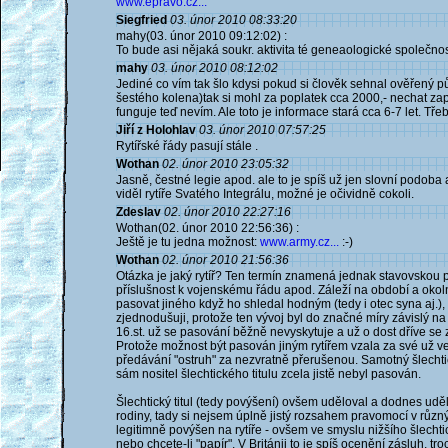
www.epravo.cz...
Siegfried
03. únor 2010 08:33:20
mahy(03. únor 2010 09:12:02) :
To bude asi nějaká soukr. aktivita té geneaologické společnos
mahy
03. únor 2010 08:12:02
Jediné co vím tak šlo kdysi pokud si člověk sehnal ověřený p
šestého kolena)tak si mohl za poplatek cca 2000,- nechat zap
funguje teď nevím. Ale toto je informace stará cca 6-7 let. Tř
Jiří z Holohlav
03. únor 2010 07:57:25
Rytířské řády pasují stále .
Wothan
02. únor 2010 23:05:32
Jasně, čestné legie apod. ale to je spíš už jen slovní podoba
viděl rytíře Svatého Integrálu, možné je očividně cokoli.
Zdeslav
02. únor 2010 22:27:16
Wothan(02. únor 2010 22:56:36) :
Ještě je tu jedna možnost:
www.army.cz...
:-)
Wothan
02. únor 2010 21:56:36
Otázka je jaký rytíř? Ten termín znamená jednak stavovskou pří
příslušnost k vojenskému řádu apod. Záleží na období a okoln
pasovat jiného když ho shledal hodným (tedy i otec syna aj.)
zjednodušuji, protože ten vývoj byl do značné míry závislý na 
16.st. už se pasování běžně nevyskytuje a už o dost dříve se z
Protože možnost být pasován jiným rytířem vzala za své už ve
předávání "ostruh" za nezvratně přerušenou. Samotný šlechti
sám nositel šlechtického titulu zcela jistě nebyl pasován.
Šlechtický titul (tedy povýšení) ovšem uděloval a dodnes ud
rodiny, tady si nejsem úplně jistý rozsahem pravomocí v různ
legitimně povýšen na rytíře - ovšem ve smyslu nižšího šlecht
nebo chcete-li "papír". V Británii to je spíš ocenění zásluh, t