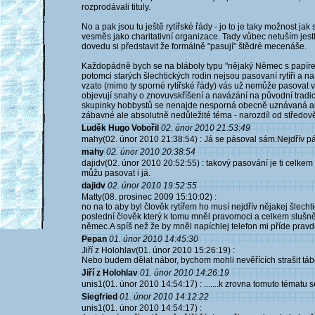
rozprodávali tituly.
No a pak jsou tu ještě rytířské řády - jo to je taky možnost jak 
vesměs jako charitativní organizace. Tady vůbec netuším jest
dovedu si představit že formálně "pasují" štědré mecenáše.
Každopádně bych se na bláboly typu "nějaký Němec s papírem"
potomci starých šlechtických rodin nejsou pasovaní rytíři a n
vzato (mimo ty sporné rytířské řády) vás už nemůže pasovat v
objevují snahy o znovuvskříšení a navázání na původní tradic
skupinky hobbystů se nenajde nesporná obecně uznávaná auto
zábavné ale absolutně nedůležité téma - narozdíl od středov
Luděk Hugo Vobořil
02. únor 2010 21:53:49
mahy(02. únor 2010 21:38:54) : Já se pásoval sám.Nejdřív p
mahy
02. únor 2010 20:38:54
dajidv(02. únor 2010 20:52:55) : takový pasování je ti celkem 
můžu pasovat i já.
dajidv
02. únor 2010 19:52:55
Matty(08. prosinec 2009 15:10:02) :
no na to aby byl člověk rytířem ho musí nejdřív nějakej šlecht
poslední člověk který k tomu mněl pravomoci a celkem slušně s
němec.A spíš než že by mněl napíchlej telefon mi příde prav
Pepan
01. únor 2010 14:45:30
Jiří z Holohlav(01. únor 2010 15:26:19) :
Nebo budem dělat nábor, bychom mohli nevěřících strašit tábo
Jiří z Holohlav
01. únor 2010 14:26:19
unis1(01. únor 2010 14:54:17) : .......k zrovna tomuto tématu s
Siegfried
01. únor 2010 14:12:22
unis1(01. únor 2010 14:54:17) :