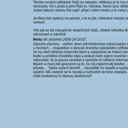
Těchto nových rytířských řádů se nebojím, většinou je to hra 
nesmysly. Viz Landa a jeho Řád sv. Václava. Navíc jsou větš
Jeden takový rádoby řád např. přijal i mého bratra a to nebyl 
Je třeba být opatrný na peníze, o ty tu jde, nákladné rádoby ob
vymyslí.
Vím jak se dá vstoupit do skutečných řádů, včetně několika těch u
zdlouhavé a náročné.
Matty
08. prosinec 2009 14:10:02
Zdravím všechny... vážšní, dnes mě telefonicky oslivol jakýsi 
v čechách ... respektive o obnově druhého nejstaršího rytířskéh
že my, kteří děláme historický šerm a zabýváme se historií jsm
tradic a určitého životního stylu a pokud mám zájem musíme s
odpovídal, že je pouze senešal a nemůže mi některé informac
titulem a musí mě upozornit na to, že má napíchnutý telefon .
přijede ... Takže vážení šermíři ... obzvláště Vy mladší a nad
opatrní. Mě osobně se to nezdá a rozhodně do toho nepůjdu... 
máte podobnou či stejnou zkušenost?