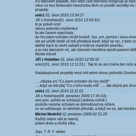
A v takovém případě, než větší část menšiny rezignuje je lepší s
něco co bez blokování neochotou těch co prostě nechtějí nic d
projekty.
unis1
01. únor 2010 13:54:17
Jiří z Holohlav(01. únor 2010 13:59:32) :
to je právě ono!
silnou jednotící myšlenku!
ta ale časem vyprchala.
do hry jsem ochoten vložit hodně: čas ,um, peníze i svou ener
ale po určité době už mě přestává bavit, když se nic, z toho 
takhle bych to mohl zabalit a hrát na vlastním písečku.
a je nás takových víc, ale zároveń menšina oproti pasívní větš
škoda mluvit
Jiří z Holohlav
01. únor 2010 12:59:32
unis1(01. únor 2010 12:11:01) : Tak to se asi znáne,ten nick al
Nadskupinové projekty musí mít velmi silnou jednotící životnou
......otázka zní "Co jsem ochoten do hry vložit"
.....když se lidi ptaj "Co z toho budu mít" .......tak zbývá jen živo
unis1
01. únor 2010 11:11:01
Jiří z Holohlav(08. prosinec 2009 17:45:43) :
ano,ano. pořád se scházejí:) jednou ročně:)
protože nejsme schopni se dohodnout na ničem,
co se odhlasuje, to velmistr převrátí, a když ne on, tak herold
Michal Medvěd
12. prosinec 2009 02:31:20
Každý odpor váš je marný,
jeden dnes a druhý zítra...
Jojo, T. R. F. vědel.