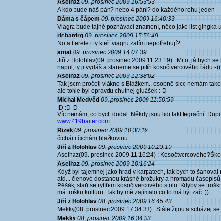
Aselhaz
09. prosinec 2009 16:53:53
A kdo bude náš pán? nebo 4 páni? do každého rohu jeden
Dáma s čápem
09. prosinec 2009 16:40:33
Viagra bude tajné poznávací znamení, něco jako list gingka u
richardrg
09. prosinec 2009 15:56:49
No a berete i ty kteří viagru zatím nepotřebují?
amat
09. prosinec 2009 14:07:39
Jiří z Holohlav(09. prosinec 2009 11:23:19) : Mno, já bych se s
napůl, ty ji vydáš a staneme se pilíři kosočtvercového řádu:-))
Aselhaz
09. prosinec 2009 12:38:02
Tak jsem pročetl vlákno s Blažkem.. osobně sice nemám takové
ale tohle byl opravdu chutnej gluášek :-D
Michal Medvěd
09. prosinec 2009 11:50:59
:D :D :D
Víc nemám, co bych dodal. Někdy jsou lidi fakt legrační. Dop
www.419baiter.com...
Rizek
09. prosinec 2009 10:30:19
čichám čichám blažkovinu
Jiří z Holohlav
09. prosinec 2009 10:23:19
Aselhaz(09. prosinec 2009 11:16:24) : Kosočtvercového?Škod
Aselhaz
09. prosinec 2009 10:16:24
Když byl tajemnej jako hrad v karpatech, tak bych to šanoval 
atd... členové dostanou krásné brožukry a hromadu časopisů
Pěšák, staň se rytířem kosočtvercového stolu. Kdyby se trošku
má trošku kulturu. Tak by mě zajímalo co to má být zač :))
Jiří z Holohlav
08. prosinec 2009 16:45:43
Mekky(08. prosinec 2009 17:34:33) : Stále žijou a scházej se..
Mekky
08. prosinec 2009 16:34:33