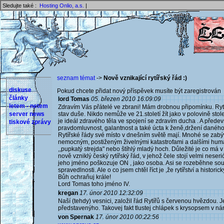
Sledujte také :
Hosting Onlio, a.s.
|
seznam témat
->
Nově vznikající rytířský řád :)
diskuse
Pokud chcete přidat nový příspěvek musíte být zaregistrován 
články
lord Tomas
05. březen 2010 16:09:09
letem - netem
Zdravím Vás přátelé ve zbrani! Mám drobnou připomínku. Rytířs
server news
stav duše. Nikdo nemůže ve 21.století žít jako v polovině stol
je ideál zdravého těla ve spojení se zdravím ducha . A především
tiskové zprávy
pravdomluvnost, galantnost a také úcta k ženě,držení daného 
Rytířské řády své místo v dnešním světě mají. Mnohé se zabý
nemocným, postiženým živelnými katastrofami a dalšími humani
,,pupkatý strejda" nebo štíhlý mladý hoch. Důležité je co má v
nově vzniklý český rytířský řád, v jehož čele stojí velmi nes
jeho jméno poškozuje ON , jako osoba. Asi se rozeběhne sou
spravedlnosti. Ale o co jsem chtěl říct je ,že rytířství a histo
Bůh ochraňuj krále!
Lord Tomas toho jméno IV.
kregan
17. únor 2010 12:32:09
Naší (tehdy) vesnici, založil řád Rytířů s červenou hvězdou. J
představenýho. Takovej fakt tlustej chlápek s krysopsem v nár
von Spernak
17. únor 2010 00:22:56