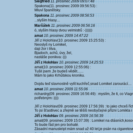
Siegfried
11. prosinec 2009 09:07:48
Spakona(11. prosinec 2009 09:56:53) :
Mluví španělsky.
Spakona
11. prosinec 2009 08:56:53
...slyším hlasy....
Maršálek
11. prosinec 2009 06:56:16
ó, slyším hlasy dvou velmistrů :-))))))
amat
10. prosinec 2009 14:47:22
Jiří z Holohlav(10. prosinec 2009 15:25:53) :
Neoslyš ny Lomikel,
daji žor i litva.
Bjadoch, achů, úvy, žel,
nastáše ponikva:-)))
Jiří z Holohlav
10. prosinec 2009 14:25:53
amat(10. prosinec 2009 12:55:06) :
Tušil jsem ,že budeš vědět.......
Mám to jako Krhůtskou kroniku.
Dojdu teď slavnostně vylít kuchřeč,snad Lomikel zarourácí....
amat
10. prosinec 2009 11:55:06
richardrg(09. prosinec 2009 16:56:49) : myslím, že ti, co Viag
potřebným:-))))
Jiří z Holohlav(09. prosinec 2009 17:56:39) : to jako chceš ř
To jsi šťastlivec a zřejmě se těšíš neobyčejné přízni Lomikla i
Jiří z Holohlav
09. prosinec 2009 16:56:39
amat(09. prosinec 2009 15:07:39) : Lomikel na dlásních,koso
To bude řád jen pro bohaté.
Zásadní manuskript mám snad už 40 let,je psán na cigaretov