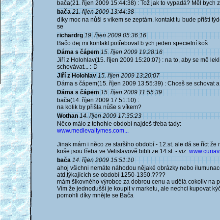
bača(21. říjen 2009 15:44:38) : Tož jak to vypadá? Měl bych 
bača
21. říjen 2009 13:44:38
díky moc na nůši s víkem se zeptám. kontakt tu bude příští t
se
richardrg
19. říjen 2009 05:36:16
Bačo dej mi kontakt potřeboval b ych jeden specielní koš
Dáma s čápem
15. říjen 2009 19:28:16
Jiří z Holohlav(15. říjen 2009 15:20:07) : na to, aby se mě le
schovávat... :-D
Jiří z Holohlav
15. říjen 2009 13:20:07
Dáma s čápem(15. říjen 2009 13:55:39) : Chceš se schovat a
Dáma s čápem
15. říjen 2009 11:55:39
bača(14. říjen 2009 17:51:10) :
na kolik by přišla nůše s víkem?
Wothan
14. říjen 2009 17:35:23
Něco málo z tohohle období najdeš třeba tady:
www.medievaltymes.com...
Jinak mám i něco ze staršího období - 12.st. ale dá se říct že
koše jsou třeba ve Velislavově bibli ze 14.st. - viz.
www.curiavit
bača
14. říjen 2009 15:51:10
ahoj všichni nemáte náhodou nějaké obrázky nebo ilumunace
atd,týkajících se období 1250-1350.????
mám šikovného výrobce za dobrou cenu a udělá cokoliv na p
Vím že jednodušší je koupit v marketu, ale nechci kupovat ký
pomohli díky mnějte se Bača