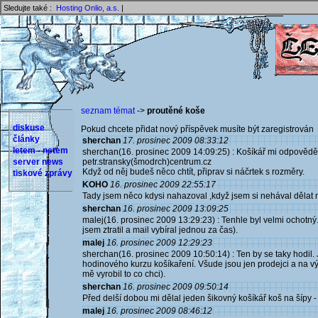
Sledujte také :
Hosting Onlio, a.s.
|
seznam témat
->
proutěné koše
diskuse
Pokud chcete přidat nový příspěvek musíte být zaregistrován 
články
sherchan
17. prosinec 2009 08:33:12
letem - netem
sherchan(16. prosinec 2009 14:09:25) : Košíkář mi odpověděl
server news
petr.stransky(šmodrch)centrum.cz
Když od něj budeš něco chtít, připrav si náčrtek s rozměry.
tiskové zprávy
KOHO
16. prosinec 2009 22:55:17
Tady jsem něco kdysi nahazoval ,když jsem si nehával dělat 
sherchan
16. prosinec 2009 13:09:25
malej(16. prosinec 2009 13:29:23) : Tenhle byl velmi ochotný.
jsem ztratil a mail vybíral jednou za čas).
malej
16. prosinec 2009 12:29:23
sherchan(16. prosinec 2009 10:50:14) : Ten by se taky hodil. J
hodinového kurzu košíkaření. Všude jsou jen prodejci a na v
mě vyrobil to co chci).
sherchan
16. prosinec 2009 09:50:14
Před delší dobou mi dělal jeden šikovný košíkář koš na šípy 
malej
16. prosinec 2009 08:46:12