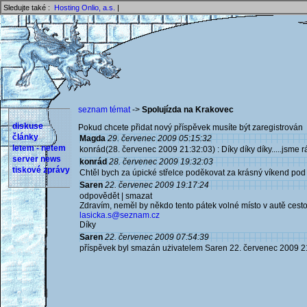
Sledujte také :
Hosting Onlio, a.s.
|
seznam témat
->
Spolujízda na Krakovec
diskuse
Pokud chcete přidat nový příspěvek musíte být zaregistrován 
články
Magda
29. červenec 2009 05:15:32
letem - netem
konrád(28. červenec 2009 21:32:03) : Díky díky díky.....jsme rád
server news
konrád
28. červenec 2009 19:32:03
tiskové zprávy
Chtěl bych za úpické střelce poděkovat za krásný víkend pod K
Saren
22. červenec 2009 19:17:24
odpovědět | smazat
Zdravím, neměl by někdo tento pátek volné místo v autě ces
lasicka.s@seznam.cz
Díky
Saren
22. červenec 2009 07:54:39
příspěvek byl smazán użivatelem Saren 22. červenec 2009 2