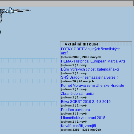
Aktuální diskuse
FOTKY Z BITEV a jiných šermířských
akcí....
(celkem
2069
)
2069 nových
HEMA - Historical European Martial Arts
(celkem
1
)
1 nový
Dům rytířských ctností kalendář akcí
(celkem
1
)
1 nový
SHŠ Drago - nesmazatelná verze :)
(celkem
26
)
26 nových
Kornet Moravia šerm Uherské Hradiště
(celkem
1
)
1 nový
Zbraně do zahraničí
(celkem
1
)
1 nový
Bitva SOEST 2019 2.-4.8.2019
(celkem
1
)
1 nový
Prodám paví pera
(celkem
3
)
3 nové
Litoměřické vinobraní 2018
(celkem
1
)
1 nový
Kováři, mečíři, zbrojíři
(celkem
4355
)
4355 nových