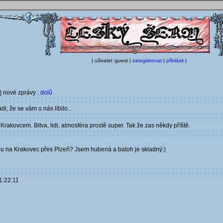
| uživatel :guest |
zaregistrovat
|
přihlásit
|
| nové zprávy :
dolů
i, že se vám u nás líbilo...
rakovcem. Bitva, lidi, atmosféra prostě super. Tak že zas někdy příště.
tou na Krakovec přes Plzeň? Jsem hubená a batoh je skladný:)
1:22:11