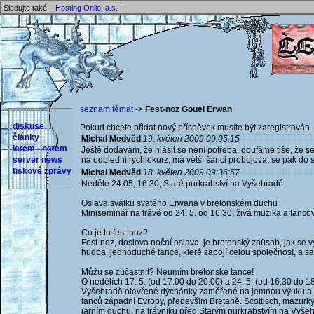
Sledujte také :
Hosting Onlio, a.s.
|
seznam témat
->
Fest-noz Gouel Erwan
diskuse
Pokud chcete přidat nový příspěvek musíte být zaregistrován 
články
Michal Medvěd
19. květen 2009 09:05:15
letem - netem
Ještě dodávám, že hlásit se není potřeba, doufáme tiše, že s
server news
na odplední rychlokurz, má větší šanci probojovat se pak do s
tiskové zprávy
Michal Medvěd
18. květen 2009 09:36:57
Neděle 24.05, 16:30, Staré purkrabství na Vyšehradě.
Oslava svátku svatého Erwana v bretonském duchu
Miniseminář na trávě od 24. 5. od 16:30, živá muzika a tanco
Co je to fest-noz?
Fest-noz, doslova noční oslava, je bretonský způsob, jak se v
hudba, jednoduché tance, které zapojí celou společnost, a s
Můžu se zúčastnit? Neumím bretonské tance!
O nedělích 17. 5. (od 17:00 do 20:00) a 24. 5. (od 16:30 do
Vyšehradě otevřené dýchánky zaměřené na jemnou výuku a s
tanců západní Evropy, především Bretaně. Scottisch, mazurky
jarním duchu, na trávníku před Starým purkrabstvím na Vyšehr