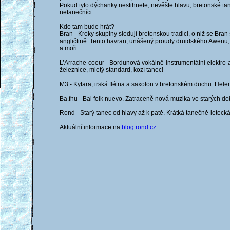
Pokud tyto dýchanky nestihnete, nevěšte hlavu, bretonské tan
netanečníci.
Kdo tam bude hrát?
Bran - Kroky skupiny sledují bretonskou tradici, o niž se Bran 
angličtině. Tento havran, unášený proudy druidského Awenu, 
a moři…
L’Arrache-coeur - Bordunová vokálně-instrumentální elektro-aku
železnice, mletý standard, kozí tanec!
M3 - Kytara, irská flétna a saxofon v bretonském duchu. Hel
Ba.fnu - Bal folk nuevo. Zatraceně nová muzika ve starých do
Rond - Starý tanec od hlavy až k patě. Krátká tanečně-letecká
Aktuální informace na
blog.rond.cz...