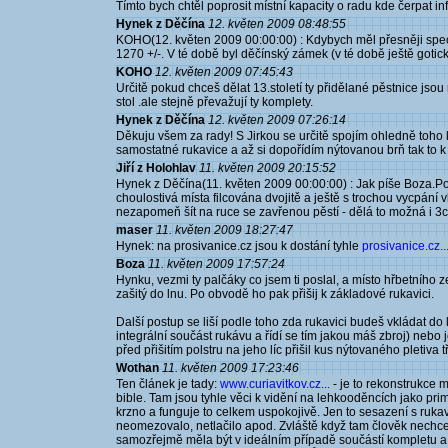
Tímto bych chtěl poprosit místní kapacity o radu kde čerpat in
Hynek z Děčína
12. květen 2009 08:48:55
KOHO(12. květen 2009 00:00:00) : Kdybych měl přesněji specif
1270 +/-. V té době byl děčínský zámek (v té době ještě gotick
KOHO
12. květen 2009 07:45:43
Určitě pokud chceš dělat 13.století ty přidělané pěstnice jsou
stol .ale stejně převažují ty komplety.
Hynek z Děčína
12. květen 2009 07:26:14
Děkuju všem za rady! S Jirkou se určitě spojím ohledně toho 
samostatné rukavice a až si dopořídím nýtovanou brň tak to k
Jiří z Holohlav
11. květen 2009 20:15:52
Hynek z Děčína(11. květen 2009 00:00:00) : Jak píše Boza.Pot
choulostivá místa filcována dvojitě a ještě s trochou vycpání 
nezapomeň šít na ruce se zavřenou pěstí - dělá to možná i 3
maser
11. květen 2009 18:27:47
Hynek: na prosivanice.cz jsou k dostání tyhle
prosivanice.cz..
Boza
11. květen 2009 17:57:24
Hynku, vezmi ty palčáky co jsem ti poslal, a místo hřbetního z
zašitý do lnu. Po obvodě ho pak přišij k základové rukavici.
Další postup se liší podle toho zda rukavici budeš vkládat do
integrální součást rukávu a řídí se tím jakou máš zbroj) nebo
před přišitím polstru na jeho líc přišil kus nýtovaného pletiva
Wothan
11. květen 2009 17:23:46
Ten článek je tady:
www.curiavitkov.cz...
- je to rekonstrukce
bible. Tam jsou tyhle věci k vidění na lehkooděncích jako primá
krzno a funguje to celkem uspokojivě. Jen to sesazení s ruka
neomezovalo, netlačilo apod. Zvláště když tam člověk nechce
samozřejmě měla být v ideálním případě součástí kompletu a