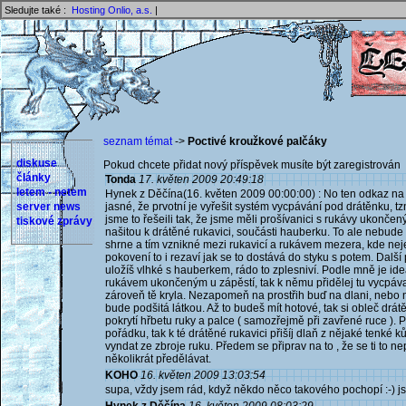
Sledujte také :
Hosting Onlio, a.s.
|
seznam témat
->
Poctivé kroužkové palčáky
diskuse
Pokud chcete přidat nový příspěvek musíte být zaregistrován 
články
Tonda
17. květen 2009 20:49:18
letem - netem
Hynek z Děčína(16. květen 2009 00:00:00) : No ten odkaz na 
server news
jasné, že prvotní je vyřešit systém vycpávání pod drátěnku, t
jsme to řešeili tak, že jsme měli prošívanici s rukávy ukonče
tiskové zprávy
našitou k drátěné rukavici, součásti hauberku. To ale nebude t
shrne a tím vznikné mezi rukavicí a rukávem mezera, kde nej
pokovení to i rezaví jak se to dostává do styku s potem. Dalš
uložíš vlhké s hauberkem, rádo to zplesniví. Podle mně je ideá
rukávem ukončeným u zápěstí, tak k němu přidělej tu vycpávan
zároveň tě kryla. Nezapomeň na prostřih buď na dlani, nebo n
bude podšitá látkou. Až to budeš mít hotové, tak si obleč drá
pokrytí hřbetu ruky a palce ( samozřejmě při zavřené ruce ). 
pořádku, tak k té drátěné rukavici přišíj dlaň z nějaké tenké
vyndat ze zbroje ruku. Předem se připrav na to , že se ti to
několikrát předělávat.
KOHO
16. květen 2009 13:03:54
supa, vždy jsem rád, když někdo něco takového pochopí :-) js