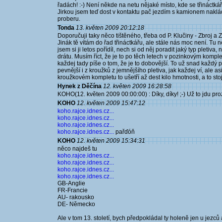
řadách! :-) Není někde na netu nějaké místo, kde se třináctkáři
Jirkou jsem teď dost v kontaktu pač jezdím s kamionem naklád
proberu.
Tonda
13. květen 2009 20:12:18
Doporučuji taky něco tištěného, třeba od P. Klučiny - Zbroj a Z
Jinák tě vítám do řad třináctkářu, ale stále nás moc není. Tu n
jsem si ji letos pořídíl, nech si od něj poradit jaký typ pletiva
drátu. Musím říct, že je to po těch letech v pozinkovým kompl
každej tady píše o tom, že je to dobovější. To už snad každý p
pevnější i z kroužků z jemnějšího pletiva, jak každej ví, ale a
kroužkovém kompletu to ušetří až dest kilo hmotnosti, a to stoj
Hynek z Děčína
12. květen 2009 16:28:58
KOHO(12. květen 2009 00:00:00) : Díky, díky! ;-) Už to jdu p
KOHO
12. květen 2009 15:47:12
koho.rajce.idnes.cz...
koho.rajce.idnes.cz...
koho.rajce.idnes.cz...
koho.rajce.idnes.cz...
pařďóň
KOHO
12. květen 2009 15:34:31
něco najdeš tu
koho.rajce.idnes.cz...
koho.rajce.idnes.cz...
koho.rajce.idnes.cz...
koho.rajce.idnes.cz...
GB-Anglie
FR-Francie
AU- rakousko
DE- Německo
Ale v tom 13. století, bych předpokládal ty holeně jen u jezců a