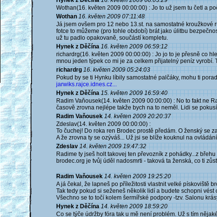
Hynek z Děčína
16. květen 2009 08:03:29
Wothan(16. květen 2009 00:00:00) : Jo to už jsem tu četl a poč
Wothan
16. květen 2009 07:11:48
Já jsem ovšem pro 12 nebo 13.st. na samostatné kroužkové ruk
fotce to můžeme (pro tohle období) brát jako úlitbu bezpečnosti
už tu padlo opakovaně, součástí kompletu.
Hynek z Děčína
16. květen 2009 06:59:12
richardrg(16. květen 2009 00:00:00) : Jo jo to je přesně co h
mnou jeden týpek co mi je za celkem přijatelný peníz vyrobí. 
richardrg
16. květen 2009 05:24:03
Pokud by se ti Hynku líbily samostatné palčáky, mohu ti pora
jarwiks.rajce.idnes.cz...
Hynek z Děčína
15. květen 2009 16:59:40
Radim Vaňousek(14. květen 2009 00:00:00) : No to fakt ne Ra
časově zrovna nejlépe takže bych na to neměl. Lidi se pokus
Radim Vaňousek
14. květen 2009 20:20:37
Zdeslav(14. květen 2009 00:00:00) :
To čuchej! Do roka ren Brodec prostě předám. O ženský se zat
A že zrovna ty se ozýváš... Už jsi se blíže kouknul na ovládá
Zdeslav
14. květen 2009 19:47:32
Radime ty jseš holt takovej ten převozník z pohádky...z břehu
brodec.org je tvůj úděl nadosmrti - taková ta ženská, co ti zůs
Radim Vaňousek
14. květen 2009 19:25:20
A já čekal, že lapneš po příležitosti vlastnit velké pískoviště br
Tak tedy pokud si seženeš několik lidí a budete schopni vést os
Všechno se to točí kolem šermířské podpory -tzv. Salonu krá
Hynek z Děčína
14. květen 2009 18:59:20
Co se týče údržby fóra tak u mě není problém. Už s tím nějaké