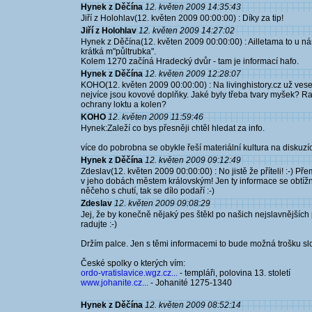
Hynek z Děčína
12. květen 2009 14:35:43
Jiří z Holohlav(12. květen 2009 00:00:00) : Díky za tip!
Jiří z Holohlav
12. květen 2009 14:27:02
Hynek z Děčína(12. květen 2009 00:00:00) : Ailletama to u nás
krátká m"půltrubka".
Kolem 1270 začíná Hradecký dvůr - tam je informací hafo.
Hynek z Děčína
12. květen 2009 12:28:07
KOHO(12. květen 2009 00:00:00) : Na livinghistory.cz už ves
nejvíce jsou kovové doplňky. Jaké byly třeba tvary myšek? Ram
ochrany loktu a kolen?
KOHO
12. květen 2009 11:59:46
Hynek:Zaleží co bys přesněji chtěl hledat za info.
více do pobrobna se obykle řeší materiální kultura na diskuzí
Hynek z Děčína
12. květen 2009 09:12:49
Zdeslav(12. květen 2009 00:00:00) : No jistě že příteli! :-) Př
v jeho dobách městem královským! Jen ty informace se obtížněj
něčeho s chutí, tak se dílo podaří :-)
Zdeslav
12. květen 2009 09:08:29
Jej, že by konečně nějaký pes štěkl po našich nejslavnějších 
radujte :-)
Držím palce. Jen s těmi informacemi to bude možná trošku slož
České spolky o kterých vím:
ordo-vratislavice.wgz.cz...
- templáři, polovina 13. století
www.johanite.cz...
- Johanité 1275-1340
Hynek z Děčína
12. květen 2009 08:52:14