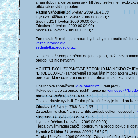
znám dobu na kterou jsem se vrhl! Jestli se ke mě někdo zku
přidá tak nevidím problém.
Radim Vaňousek
14. květen 2009 18:45:30
Hynek z Děčína(14. květen 2009 00:00:00) :
Siegfried(14. květen 2009 00:00:00) :
Zdeslav(14. květen 2009 00:00:00) :
maser(14. květen 2009 00:00:00) :
Fórum založit mohu, ale nerad bych, aby to dopadlo následo
kozaci.brodec.org...
sedmiletka.brodec.org...
Nejsem totiž schopen běhat od jebu k jebu, takže bez admin
období, už nic netvořím.
A CHTĚL BYCH ZOPAKOVAT, ŽE POKUD MÁ NĚKDO ZÁJE
"BRODEC.ORG" (samozřejmě i s paušálním poplatkem 1343Kč /
bere čas, který potřebuju nutně na dohnání některých životně 
Hostingová společnost
www.onebit.cz...
(tarif profi)
Pokud se najde zájemce, nechť napíše na
van.ousek@brode
maser
14. květen 2009 16:00:59
Tak tak, zkuste vyzjistit. Druhá půlka třináctky je hned po Karlo
Zdeslav
14. květen 2009 15:55:39
Za zeptání to stojí. Nám se tenhle způsob celkem osvědčil ;-)
Siegfried
14. květen 2009 14:57:01
Hynek z Děčína(14. květen 2009 00:00:00) :
Třeba by vám radim založil podforum na brodci pokud si obst
Hynek z Děčína
14. květen 2009 14:51:07
Tonda(13. květen 2009 00:00:00) : Zdravím tě příteli! Díky za