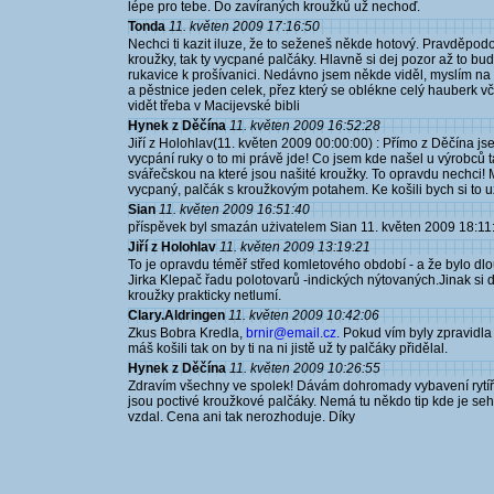
lépe pro tebe. Do zavíraných kroužků už nechoď.
Tonda
11. květen 2009 17:16:50
Nechci ti kazit iluze, že to seženeš někde hotový. Pravděpod
kroužky, tak ty vycpané palčáky. Hlavně si dej pozor až to b
rukavice k prošívanici. Nedávno jsem někde viděl, myslím na
a pěstnice jeden celek, přez který se oblékne celý hauberk včet
vidět třeba v Macijevské bibli
Hynek z Děčína
11. květen 2009 16:52:28
Jiří z Holohlav(11. květen 2009 00:00:00) : Přímo z Děčína j
vycpání ruky o to mi právě jde! Co jsem kde našel u výrobců 
svářečskou na které jsou našité kroužky. To opravdu nechci! 
vycpaný, palčák s kroužkovým potahem. Ke košili bych si to už
Sian
11. květen 2009 16:51:40
příspěvek byl smazán użivatelem Sian 11. květen 2009 18:11
Jiří z Holohlav
11. květen 2009 13:19:21
To je opravdu téměř střed komletového období - a že bylo dlou
Jirka Klepač řadu polotovarů -indických nýtovaných.Jinak si d
kroužky prakticky netlumí.
Clary.Aldringen
11. květen 2009 10:42:06
Zkus Bobra Kredla,
brnir@email.cz.
Pokud vím byly zpravidla
máš košili tak on by ti na ni jistě už ty palčáky přidělal.
Hynek z Děčína
11. květen 2009 10:26:55
Zdravím všechny ve spolek! Dávám dohromady vybavení rytíře 2
jsou poctivé kroužkové palčáky. Nemá tu někdo tip kde je seh
vzdal. Cena ani tak nerozhoduje. Díky