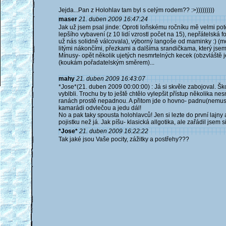
Jejda...Pan z Holohlav tam byl s celým rodem?? :>)))))))))
maser
21. duben 2009 16:47:24
Jak už jsem psal jinde: Oproti loňskému ročníku mě velmi potěši
lepšího vybavení (z 10 lidí vzrostl počet na 15), nepřátelská
už nás solidně válcovala), výborný langoše od maminky :) (mo
litými nákončími, přezkami a dalšíma srandičkama, který jsem 
Mínusy- opět několik ujetých nesmrtelných kecek (obzvláště 
(koukám pořadatelským směrem)...
mahy
21. duben 2009 16:43:07
*Jose*(21. duben 2009 00:00:00) : Já si skvěle zabojoval. Ško
vyblbli. Trochu by to ještě chtělo vylepšit přístup několika n
ranách prostě nepadnou. A přitom jde o hovno- padnu(nemusí
kamarádi odvlečou a jedu dál!
No a pak taky spousta holohlavců! Jen si lezte do první lajny 
pojistku než já. Jak píšu- klasická allgotika, ale zařádil jsem 
*Jose*
21. duben 2009 16:22:22
Tak jaké jsou Vaše pocity, zážitky a postřehy???