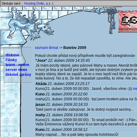
Sledujte také :
Hosting Onlio, a.s.
|
seznam témat
->
Batelov 2009
diskuse
Pokud chcete přidat nový příspěvek musíte být zaregistrován 
články
*Jose*
22. duben 2009 14:35:45
letem - netem
Já mám pocity stejné, jako pánové Mahy a maser. Akorát trošk
server news
v noci je tma a je tudíž prd vidět, ale bývalo dobrým zvykem po
kupky slámy, které se zapálí. Je to o moc lepší než těch pár louč
tiskové zprávy
leda kulový. No a to, že lidi nepadali zasvětla, to víme. Ale zku
Akáda
21. duben 2009 23:25:17
Kuno(21. duben 2009 00:00:00) : Jasně, všechno víme:-)))
ne
Kuno
21. duben 2009 20:22:00
mahy(21. duben 2009 00:00:00) : byl jsem hostem pána na So
jasan
21. duben 2009 20:18:33
Také jsem si skvěle zabojoval. Je to dobrý rozjezd sezóny...
mahy
21. duben 2009 19:08:58
Kuno(21. duben 2009 00:00:00) : To snad probůh ne! :-) Pán 
Vaše Eminence vážený Kuno! A co tam bylo bezvěrců a pohanů! 
Kuno
21. duben 2009 18:58:12
Mahy napsal.....No a pak taky spousta holohlavců!