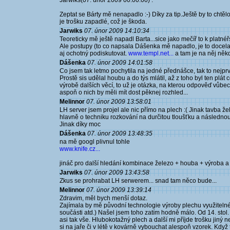
Jarwiks(07. únor 2009 00:00:00) :
Zeptat se Bárty mě nenapadlo :-) Díky za tip.Ještě by to cht
je trošku zapadlé, což je škoda.
Jarwiks
07. únor 2009 14:10:34
Teoreticky mě ještě napadl Barta...sice jako mečíř to k platnéř
Ale postupy (to co napsala Dášenka mě napadlo, je to docela 
aj ochotný podiskutovat.
www.templ.net...
a tam je na něj něk
Dášenka
07. únor 2009 14:01:58
Co jsem tak letmo pochytila na jedné přednášce, tak to nejprva
Prostě sis udělal houbu a do týs mlátil, až z toho byl ten plát c
výrobě dalších věcí, to už je otázka, na kterou odpověď vůbec
aspoň o nich by měli mít dost pěknej rozhled...
Melinnor
07. únor 2009 13:58:01
LH server jsem projel ale nic přímo na plech :( Jinak tavba 
hlavně o techniku rozkování na durčitou tloušťku a následnou
Jinak díky moc
Dášenka
07. únor 2009 13:48:35
na mě googl plivnul tohle
www.knife.cz...
jináč pro další hledání kombinace železo + houba + výroba a t
Jarwiks
07. únor 2009 13:43:58
Zkus se prohrabat LH serwerem... snad tam něco bude...
Melinnor
07. únor 2009 13:39:14
Zdravim, měl bych menší dotaz.
Zajímala by mě původní technologie výroby plechu využitelného
součásti atd.) Našel jsem toho zatím hodně málo. Od 14. stol. s
asi tak vše. Hlubokotažný plech a další mi příjde trošku jiný
si na jaře či v létě v kovárně vybouchat alespoň vzorek. Když 