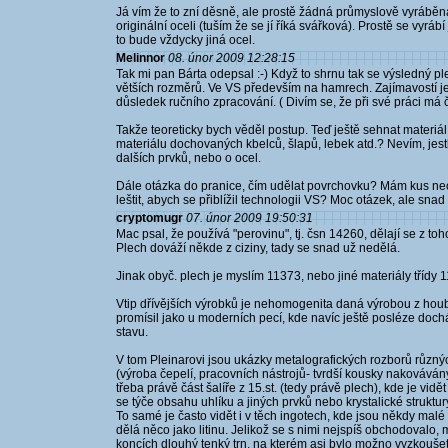
Já vím že to zní děsně, ale prostě žádná průmyslově vyráb
originální oceli (tuším že se jí říká svářková). Prostě se vyrá
to bude vždycky jiná ocel.
Melinnor
08. únor 2009 12:28:15
Tak mi pan Bárta odepsal :-) Když to shrnu tak se výsledný 
větších rozměrů. Ve VS především na hamrech. Zajímavostí je, ž
důsledek ručního zpracování. ( Divím se, že při své práci má
Takže teoreticky bych věděl postup. Teď ještě sehnat materiá
materiálu dochovaných kbelců, šlapů, lebek atd.? Nevím, jestl
dalších prvků, nebo o ocel.
Dále otázka do pranice, čím udělat povrchovku? Mám kus ne
leštit, abych se přiblížil technologii VS? Moc otázek, ale snad
cryptomugr
07. únor 2009 19:50:31
Mac psal, že používá "perovinu", tj. čsn 14260, dělají se z to
Plech dováží někde z ciziny, tady se snad už nedělá.
Jinak obyč. plech je myslím 11373, nebo jiné materiály třídy 1
Vtip dřívějších výrobků je nehomogenita daná výrobou z houby
promísil jako u moderních pecí, kde navíc ještě posléze doch
stavu.
V tom Pleinarovi jsou ukázky metalografických rozborů různýc
(výroba čepelí, pracovních nástrojů- tvrdší kousky nakováv
třeba právě část šalíře z 15.st. (tedy právě plech), kde je vidě
se týče obsahu uhlíku a jiných prvků nebo krystalické struktury
To samé je často vidět i v těch ingotech, kde jsou někdy mal
dělá něco jako litinu. Jelikož se s nimi nejspíš obchodovalo
koncích dlouhý tenký trn, na kterém asi bylo možno vyzkouše