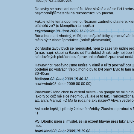
mečů je RS a starověk.
Do tavby se pustit ani nemůžu. Moc složité a dá se říct i ne
nejvhodnější materiál na rekonstrukci VS plechu.
Fakt je tohle téma opomíjeno. Neznám žádného plátnéře, kter
plátnéřů že? (o klempířích tu nepíšu)
cryptomugr
08. únor 2009 16:09:28
Bárta bude asi vhodný, viděl jsem nějaké fotky zpracovávání 
mělo být z vlastní produkce (právě přetavování)
Do vlastní tavby bych se nepouštěl, není to zase tak úplně je
(u nás např. skupina Bacrie od Pardubic) Jinak rudy nejlépe he
středověkých píckách bez úprav ani pořádně zpracovat nedá
Hawkwind: Nedávno jsme uklízel v dílně a uřízl plocháč cca 20
podélně po vrstvách třepit, mohlo by to být ono? Bylo to tam 
30-40cm
Melinnor
08. únor 2009 15:40:32
hawkwind(08. únor 2009 00:00:00) :
Padawan? Mno chce to vedení mistra - na google se mi nic na
jako ty :-) což mě sice neomlouvá, ale je to tak. Francouzšti
Ex. arch. Mamuti :-D Má ta ruda nějaký název? Abych věděl c
Asi bude lepší jít přes ty železné hřebíky. Zkusím to probrat 
:-)
PS: Dlouho jsem si myslel, že jsi expert hlavně přes luky a lu
moc
hawkwind
08. únor 2009 15:19:08