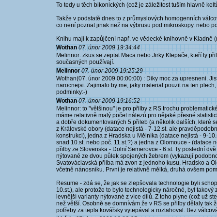
To tedy u těch bikonických (což je záležitost tuším hlavně keltů
Takže v podstatě dnes to z průmyslových homogenních válcov
co není poznat jinak než na výbrusu pod mikroskopy. nebo p
Knihu mají k zapůjčení např. ve vědecké knihovně v Kladně (
Wothan
07. únor 2009 19:34:44
Melinnor: zkus se zeptat Maca nebo Jirky Klepače, kteří ty při
současných používají.
Melinnor
07. únor 2009 19:25:29
Wothan(07. únor 2009 00:00:00) : Diky moc za upresneni. Jist
narocnejsi. Zajimalo by me, jaky material pouzit na ten ple
podminky:-)
Wothan
07. únor 2009 19:16:52
Melinnor: to "většinou" je pro přilby z RS trochu problematick
máme relativně malý počet nálezů pro nějaké přesné statist
a dobře dokumentovaných 5 přileb (a několik dalších, které se
z Královské obory (datace nejistá - 7-12.st. ale pravděpodobn
konstrukci), jedna z Hradska u Mělníka (datace nejistá - 9-10.
snad 10.st. nebo poč. 11.st.?) a jedna z Olomouce - (datace ne
přilby ze Slovenska - Dolní Semerovce - 6.st. Ty poslední dv
nýtované ze dvou půlek spojených žebrem (vykazují podobnou
Svatováclavská přilba má zvon z jednoho kusu, Hradsko a O
včetně nánosníku. První je relativně mělká, druhá ovšem pomě
Resume - zdá se, že jak se zlepšovala technologie byli schopn
10.st.), ale protože to bylo technologicky náročné, byl takový 
levnější varianty nýtované z více dílů. Z toho plyne (což už s
než větší. Osobně se domnívám že v RS se přilby dělaly tak že
potřeby za tepla kovářsky vytepával a roztahoval. Bez válcován