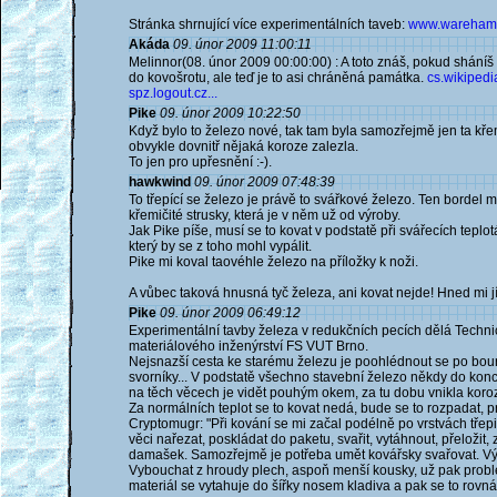
Stránka shrnující více experimentálních taveb:
www.warehamfo
Akáda
09. únor 2009 11:00:11
Melinnor(08. únor 2009 00:00:00) : A toto znáš, pokud shání
do kovošrotu, ale teď je to asi chráněná památka.
cs.wikipedia
spz.logout.cz...
Pike
09. únor 2009 10:22:50
Když bylo to železo nové, tak tam byla samozřejmě jen ta křemič
obvykle dovnitř nějaká koroze zalezla.
To jen pro upřesnění :-).
hawkwind
09. únor 2009 07:48:39
To třepící se železo je právě to svářkové železo. Ten bordel 
křemičité strusky, která je v něm už od výroby.
Jak Pike píše, musí se to kovat v podstatě při svářecích teplot
který by se z toho mohl vypálit.
Pike mi koval taovéhle železo na příložky k noži.
A vůbec taková hnusná tyč železa, ani kovat nejde! Hned mi jí
Pike
09. únor 2009 06:49:12
Experimentální tavby železa v redukčních pecích dělá Tech
materiálového inženýrství FS VUT Brno.
Nejsnazší cesta ke starému železu je poohlédnout se po boura
svorníky... V podstatě všechno stavební železo někdy do konc
na těch věcech je vidět pouhým okem, za tu dobu vnikla koro
Za normálních teplot se to kovat nedá, bude se to rozpadat, pr
Cryptomugr: "Při kování se mi začal podélně po vrstvách třepit
věci nařezat, poskládat do paketu, svařit, vytáhnout, přeložit, 
damašek. Samozřejmě je potřeba umět kovářsky svařovat. Výh
Vybouchat z hroudy plech, aspoň menší kousky, už pak problé
materiál se vytahuje do šířky nosem kladiva a pak se to rovn