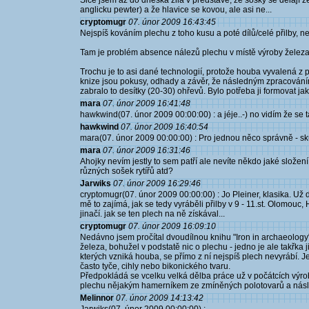
Sice jsem až do dneška žila v představě, že sošky se dělají z
anglicku pewter) a že hlavice se kovou, ale asi ne...
cryptomugr
07. únor 2009 16:43:45
Nejspíš kováním plechu z toho kusu a poté dílů/celé přilby, ne
Tam je problém absence nálezů plechu v místě výroby železa,
Trochu je to asi dané technologií, protože houba vyvalená z 
knize jsou pokusy, odhady a závěr, že následným zpracováním
zabralo to desítky (20-30) ohřevů. Bylo potřeba ji formovat j
mara
07. únor 2009 16:41:48
hawkwind(07. únor 2009 00:00:00) : a jéje..-) no vidím že se
hawkwind
07. únor 2009 16:40:54
mara(07. únor 2009 00:00:00) : Pro jednou něco správně - sk
mara
07. únor 2009 16:31:46
Ahojky nevím jestly to sem patří ale nevíte někdo jaké složení
různých sošek rytířů atd?
Jarwiks
07. únor 2009 16:29:46
cryptomugr(07. únor 2009 00:00:00) : Jo Pleiner, klasika. Už
mě to zajímá, jak se tedy vyráběli přilby v 9 - 11.st. Olomou
jinačí. jak se ten plech na ně získával...
cryptomugr
07. únor 2009 16:09:10
Nedávno jsem pročítal dvoudílnou knihu "Iron in archaeology
železa, bohužel v podstatě nic o plechu - jedno je ale takřka j
kterých vzniká houba, se přímo z ní nejspíš plech nevyrábí. 
často tyče, cihly nebo bikonického tvaru.
Předpokládá se vcelku velká dělba práce už v počátcích výro
plechu nějakým hamerníkem ze zmíněných polotovarů a násl
Melinnor
07. únor 2009 14:13:42