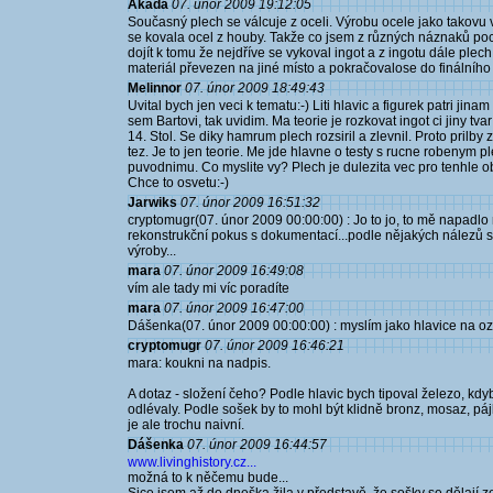
Akáda
07. únor 2009 19:12:05
Současný plech se válcuje z oceli. Výrobu ocele jako takov
se kovala ocel z houby. Takže co jsem z různých náznaků poc
dojít k tomu že nejdříve se vykoval ingot a z ingotu dále ple
materiál převezen na jiné místo a pokračovalose do finálního
Melinnor
07. únor 2009 18:49:43
Uvital bych jen veci k tematu:-) Liti hlavic a figurek patri jina
sem Bartovi, tak uvidim. Ma teorie je rozkovat ingot ci jiny tva
14. Stol. Se diky hamrum plech rozsiril a zlevnil. Proto prilb
tez. Je to jen teorie. Me jde hlavne o testy s rucne robenym 
puvodnimu. Co myslite vy? Plech je dulezita vec pro tenhle o
Chce to osvetu:-)
Jarwiks
07. únor 2009 16:51:32
cryptomugr(07. únor 2009 00:00:00) : Jo to jo, to mě napadlo 
rekonstrukční pokus s dokumentací...podle nějakých nálezů 
výroby...
mara
07. únor 2009 16:49:08
vím ale tady mi víc poradíte
mara
07. únor 2009 16:47:00
Dášenka(07. únor 2009 00:00:00) : myslím jako hlavice na oz
cryptomugr
07. únor 2009 16:46:21
mara: koukni na nadpis.
A dotaz - složení čeho? Podle hlavic bych tipoval železo, kdyb
odlévaly. Podle sošek by to mohl být klidně bronz, mosaz, pájk
je ale trochu naivní.
Dášenka
07. únor 2009 16:44:57
www.livinghistory.cz...
možná to k něčemu bude...