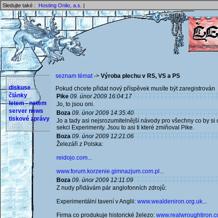
Sledujte také :
Hosting Onlio, a.s.
|
seznam témat
->
Výroba plechu v RS, VS a PS
diskuse
Pokud chcete přidat nový příspěvek musíte být zaregistrován 
články
Pike
09. únor 2009 16:04:17
letem - netem
Jo, to jsou oni.
server news
Boza
09. únor 2009 14:35:40
tiskové zprávy
Jo a tady asi nejsrozumitelnější návody pro všechny co by si ch
sekci Experimenty. Jsou to asi ti které zmiňoval Pike.
Boza
09. únor 2009 12:21:06
Železáři z Polska:
reidojo.com...
www.forum.korzenie.gimnazjum.com.pl...
Boza
09. únor 2009 12:11:09
Z nudy přidávám pár anglofonních zdrojů:
Experimentální tavení v Anglii:
www.wealdeniron.org.uk...
Firma co produkuje historické železo:
www.realwroughtiron.co