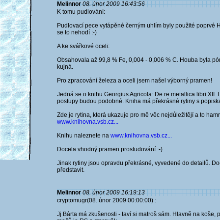
Melinnor
08. únor 2009 16:43:56
K tomu pudlování:
Pudlovací pece vytápěné černým uhlím byly použité poprvé 
se to nehodí :-)
A ke svářkové oceli:
Obsahovala až 99,8 % Fe, 0,004 - 0,006 % C. Houba byla pórov
kujná.
Pro zpracování železa a oceli jsem našel výborný pramen!
Jedná se o knihu Georgius Agricola: De re metallica libri XII.
postupy budou podobné. Kniha má překrásné rytiny s popiska
Zde je rytina, která ukazuje pro mě věc nejdůležitějí a to ham
www.knihovna.vsb.cz...
Knihu naleznete na
www.knihovna.vsb.cz...
Docela vhodný pramen prostudování :-)
Jinak rytiny jsou opravdu překrásné, vyvedené do detailů. Do
představit.
Melinnor
08. únor 2009 16:19:13
cryptomugr(08. únor 2009 00:00:00) :
Jj Bárta má zkušenosti - taví si matroš sám. Hlavně na koše, 