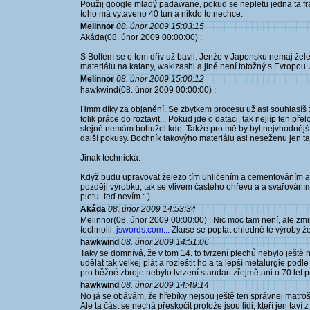
Použij google mladý padawane, pokud se nepletu jedna ta f
toho má vytaveno 40 tun a nikdo to nechce.
Melinnor
08. únor 2009 15:03:15
Akáda(08. únor 2009 00:00:00) :
S Bolfem se o tom dřív už bavil. Jenže v Japonsku nemaj želez
materiálu na katany, wakizashi a jiné není totožný s Evropou. 
Melinnor
08. únor 2009 15:00:12
hawkwind(08. únor 2009 00:00:00) :
Hmm díky za objanění. Se zbytkem procesu už asi souhlasíš :-)
tolik práce do roztavit... Pokud jde o dataci, tak nejlíp ten p
stejně nemám bohužel kde. Takže pro mě by byl nejvhodnější 
další pokusy. Bochník takovýho materiálu asi neseženu jen tak.
Jinak technická:
Když budu upravovat železo tím uhličením a cementováním a 
později výrobku, tak se vlivem častého ohřevu a a svařování
pletu- teď nevím :-)
Akáda
08. únor 2009 14:53:34
Melinnor(08. únor 2009 00:00:00) : Nic moc tam není, ale zmi
technolii.
jswords.com...
Zkuse se poptat ohledně té výroby že
hawkwind
08. únor 2009 14:51:06
Taky se domnívá, že v tom 14. to tvrzení plechů nebylo ještě ni
udělat tak velkej plát a rozleštit ho a ta lepší metalurgie p
pro běžné zbroje nebylo tvrzení standart zřejmě ani o 70 let 
hawkwind
08. únor 2009 14:49:14
No já se obávám, že hřebíky nejsou ještě ten správnej matroš,
Ale ta část se nechá přeskočit protože jsou lidi, kteří jen taví 