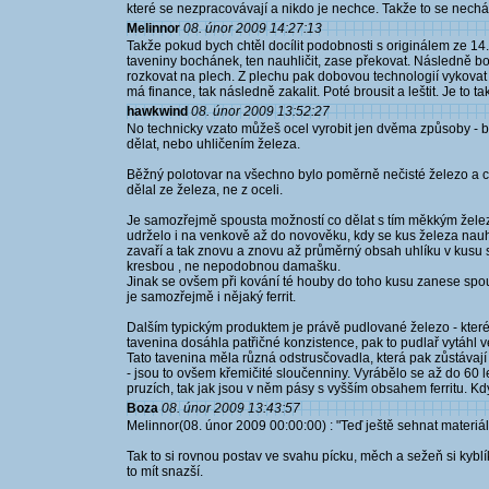
které se nezpracovávají a nikdo je nechce. Takže to se nechá
Melinnor
08. únor 2009 14:27:13
Takže pokud bych chtěl docílit podobnosti s originálem ze 14. st
taveniny bochánek, ten nauhličit, zase překovat. Následně b
rozkovat na plech. Z plechu pak dobovou technologií vykovat 
má finance, tak následně zakalit. Poté brousit a leštit. Je to
hawkwind
08. únor 2009 13:52:27
No technicky vzato můžeš ocel vyrobit jen dvěma způsoby - bud
dělat, nebo uhličením železa.
Běžný polotovar na všechno bylo poměrně nečisté železo a co 
dělal ze železa, ne z oceli.
Je samozřejmě spousta možností co dělat s tím měkkým železem
udrželo i na venkově až do novověku, kdy se kus železa nau
zavaří a tak znovu a znovu až průměrný obsah uhlíku v kusu s
kresbou , ne nepodobnou damašku.
Jinak se ovšem při kování té houby do toho kusu zanese spou
je samozřejmě i nějaký ferrit.
Dalším typickým produktem je právě pudlované železo - které
tavenina dosáhla patřičné konzistence, pak to pudlař vytáhl 
Tato tavenina měla různá odstrusčovadla, která pak zůstávají
- jsou to ovšem křemičité sloučenniny. Vyrábělo se až do 60 
pruzích, tak jak jsou v něm pásy s vyšším obsahem ferritu. Kd
Boza
08. únor 2009 13:43:57
Melinnor(08. únor 2009 00:00:00) : "Teď ještě sehnat materiá
Tak to si rovnou postav ve svahu pícku, měch a sežeň si kybl
to mít snazší.