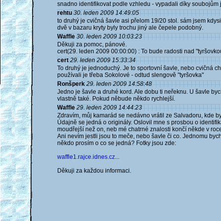
snadno identifikovat podle vzhledu - vypadali díky soubojům 
rehtu
30. leden 2009 14:49:05
to druhý je cvičná šavle asi přelom 19/20 stol. sám jsem kdys
dvě v bazaru kryty byly trochu jiný ale čepele podobný.
Waffle
30. leden 2009 10:03:23
Děkuji za pomoc, pánové.
cert(29. leden 2009 00:00:00) : To bude radosti nad "tyršovkou
cert
29. leden 2009 15:33:34
To druhý je jednoduchý. Je to sportovní šavle, nebo cvičná chce
používali je třeba Sokolové - odtud slengově "tyršovka"
Ronšperk
29. leden 2009 14:58:48
Jedno je šavle a druhé kord. Ale dobu ti neřeknu. U šavle by
vlastně také. Pokud něbude někdo rychlejší.
Waffle
29. leden 2009 14:44:23
Zdravím, můj kamarád se nedávno vrátil ze Salvadoru, kde 
Údajně se jedná o originály. Oslovil mne s prosbou o identifik
moudřejší než on, neb mé chatrné znalosti končí někde v roc
Ani nevím jestli jsou to meče, nebo šavle či co. Jednomu bych
někdo prosím o co se jedná? Fotky jsou zde:
waffle1.rajce.idnes.cz...
Děkuji za každou informaci.