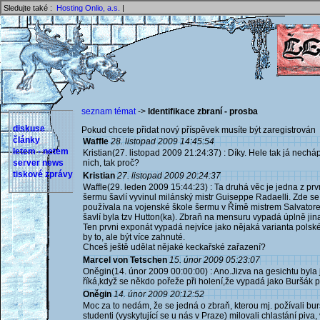
Sledujte také :
Hosting Onlio, a.s.
|
seznam témat
->
Identifikace zbraní - prosba
diskuse
Pokud chcete přidat nový příspěvek musíte být zaregistrován 
články
Waffle
28. listopad 2009 14:45:54
letem - netem
Kristian(27. listopad 2009 21:24:37) : Díky. Hele tak já nechá
server news
nich, tak proč?
tiskové zprávy
Kristian
27. listopad 2009 20:24:37
Waffle(29. leden 2009 15:44:23) : Ta druhá věc je jedna z prvn
šermu šavlí vyvinul milánský mistr Guiseppe Radaelli. Zde se
používala na vojenské škole šermu v Římě mistrem Salvatore
šavlí byla tzv Hutton(ka). Zbraň na mensuru vypadá úplně jin
Ten prvni exponát vypadá nejvíce jako nějaká varianta polské
by to, ale být více zahnuté.
Chceš ještě udělat nějaké keckařské zařazení?
Marcel von Tetschen
15. únor 2009 05:23:07
Oněgin(14. únor 2009 00:00:00) : Ano.Jizva na gesichtu byl
říká,když se někdo pořeže při holení,že vypadá jako Buršák p
Oněgin
14. únor 2009 20:12:52
Moc za to nedám, že se jedná o zbraň, kterou mj. požívali bur
studenti (vyskytující se u nás v Praze) milovali chlastání piva