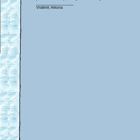
_________________
Vratimír, Arkona