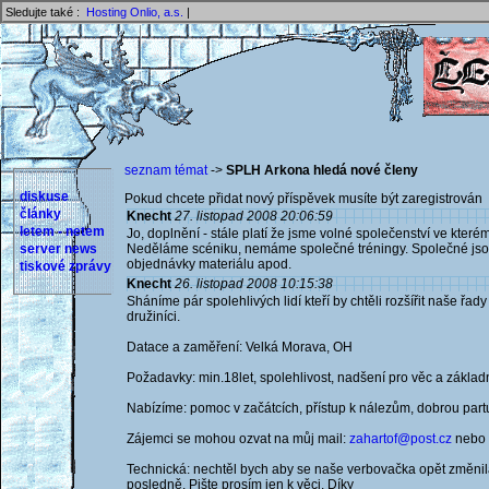
Sledujte také :
Hosting Onlio, a.s.
|
seznam témat
->
SPLH Arkona hledá nové členy
diskuse
Pokud chcete přidat nový příspěvek musíte být zaregistrován 
články
Knecht
27. listopad 2008 20:06:59
letem - netem
Jo, doplnění - stále platí že jsme volné společenství ve kterém
server news
Neděláme scéniku, nemáme společné tréningy. Společné jsou 
objednávky materiálu apod.
tiskové zprávy
Knecht
26. listopad 2008 10:15:38
Sháníme pár spolehlivých lidí kteří by chtěli rozšířit naše řady 
družiníci.
Datace a zaměření: Velká Morava, OH
Požadavky: min.18let, spolehlivost, nadšení pro věc a základ
Nabízíme: pomoc v začátcích, přístup k nálezům, dobrou partu
Zájemci se mohou ozvat na můj mail:
zahartof@post.cz
nebo m
Technická: nechtěl bych aby se naše verbovačka opět změnil
posledně. Pište prosím jen k věci. Díky