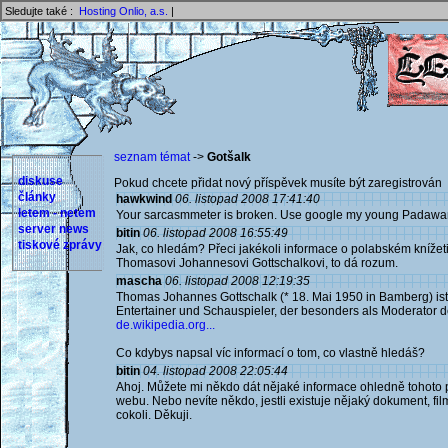
Sledujte také :
Hosting Onlio, a.s.
|
seznam témat
->
Gotšalk
diskuse
Pokud chcete přidat nový příspěvek musíte být zaregistrován 
články
hawkwind
06. listopad 2008 17:41:40
letem - netem
Your sarcasmmeter is broken. Use google my young Padawa
server news
bitin
06. listopad 2008 16:55:49
tiskové zprávy
Jak, co hledám? Přeci jakékoli informace o polabském knížeti
Thomasovi Johannesovi Gottschalkovi, to dá rozum.
mascha
06. listopad 2008 12:19:35
Thomas Johannes Gottschalk (* 18. Mai 1950 in Bamberg) is
Entertainer und Schauspieler, der besonders als Moderator d
de.wikipedia.org...
Co kdybys napsal víc informací o tom, co vlastně hledáš?
bitin
04. listopad 2008 22:05:44
Ahoj. Můžete mi někdo dát nějaké informace ohledně tohoto
webu. Nebo nevíte někdo, jestli existuje nějaký dokument, fil
cokoli. Děkuji.