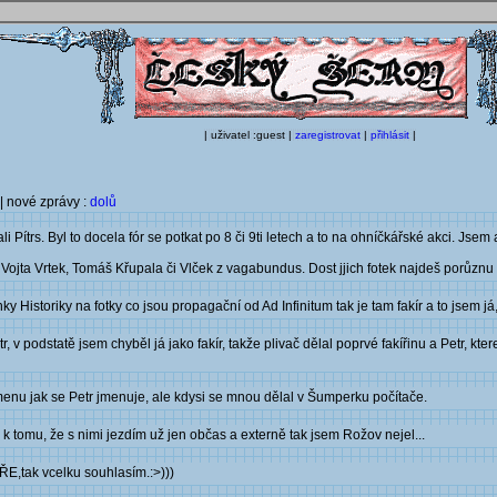
| uživatel :guest |
zaregistrovat
|
přihlásit
|
| nové zprávy :
dolů
 Pítrs. Byl to docela fór se potkat po 8 či 9ti letech a to na ohníčkářské akci. Jsem a
a Vojta Vrtek, Tomáš Křupala či Vlček z vagabundus. Dost jjich fotek najdeš porůznu
Historiky na fotky co jsou propagační od Ad Infinitum tak je tam fakír a to jsem já,
 v podstatě jsem chyběl já jako fakír, takže plivač dělal poprvé fakířinu a Petr, kter
menu jak se Petr jmenuje, ale kdysi se mnou dělal v Šumperku počítače.
k tomu, že s nimi jezdím už jen občas a externě tak jsem Rožov nejel...
ŘE,tak vcelku souhlasím.:>)))