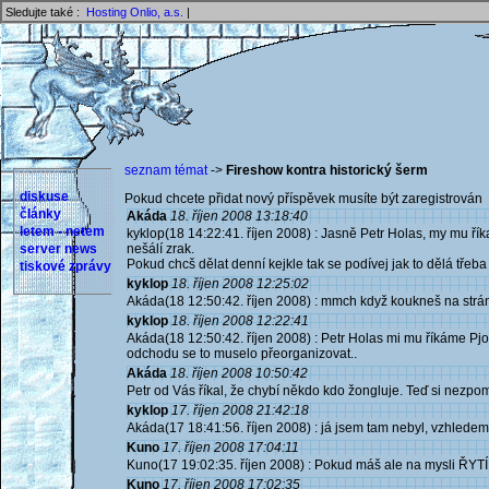
Sledujte také :
Hosting Onlio, a.s.
|
seznam témat
->
Fireshow kontra historický šerm
diskuse
Pokud chcete přidat nový příspěvek musíte být zaregistrován 
články
Akáda
18. říjen 2008 13:18:40
letem - netem
kyklop(18 14:22:41. říjen 2008) : Jasně Petr Holas, my mu říkali
server news
nešálí zrak.
Pokud chcš dělat denní kejkle tak se podívej jak to dělá třeb
tiskové zprávy
kyklop
18. říjen 2008 12:25:02
Akáda(18 12:50:42. říjen 2008) : mmch když koukneš na stránky 
kyklop
18. říjen 2008 12:22:41
Akáda(18 12:50:42. říjen 2008) : Petr Holas mi mu říkáme Pjotr,
odchodu se to muselo přeorganizovat..
Akáda
18. říjen 2008 10:50:42
Petr od Vás říkal, že chybí někdo kdo žongluje. Teď si nezpo
kyklop
17. říjen 2008 21:42:18
Akáda(17 18:41:56. říjen 2008) : já jsem tam nebyl, vzhledem 
Kuno
17. říjen 2008 17:04:11
Kuno(17 19:02:35. říjen 2008) : Pokud máš ale na mysli ŘYTÍ
Kuno
17. říjen 2008 17:02:35