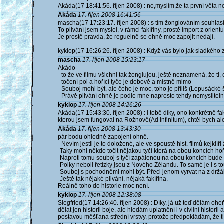
Akáda(17 18:41:56. říjen 2008) : no,myslím,že ta první věta ne
Akáda
17. říjen 2008 16:41:56
mascha(17 17:23:17. říjen 2008) : s tím žonglováním souhlasím
To plivání jsem myslel, v rámci fakířiny, prostě import z orientu
Je prostě pravda, že reguelně se ohně moc zapojit nedají.
kyklop(17 16:26:26. říjen 2008) : Když vás bylo jak sladkého ze
mascha
17. říjen 2008 15:23:17
Akádo
- to že ve filmu všichni tak žonglujou, ještě neznamená, že ti
- točení poi a hořící tyče je dobově a místně mimo
- Souboj mohl být, ale čeho je moc, toho je příliš (Lepusác
- Právě plivání ohně je podle mne naprosto tehdy nemysliteln
kyklop
17. říjen 2008 14:26:26
Akáda(17 15:43:30. říjen 2008) : i tobě díky, ono konkrétně f
kterou jsem fungoval na Rožnově(Ad Infinitum), chtěl bych ale
Akáda
17. říjen 2008 13:43:30
pár bodu ohledně zapojení ohně.
- Nevím jestli je to doložené, ale ve spoustě hist. filmů kejklíř
-Taky mohl někdo točit nějakou tyčí která na obou koncích hoř
-Naproti tomu souboj s tyčí zapálenou na obou koncích bude 
-Poiky neboli řetízky jsou z Nového Zélandu. To samé je i s to
-Souboj s pochodněmi mohl být. Přeci jenom vyrvat na z držáku
-Ještě tak nějaké plivání, nějaká fakířina.
Reálně toho do historie moc není.
kyklop
17. říjen 2008 12:38:08
Siegfried(17 14:26:40. říjen 2008) : Díky, já už teď dělám oh
dělat jen historii boje, ale hledám uplatnění i v civilní histo
postavou měšťana střední vrstvy, protože předpokládám, že t