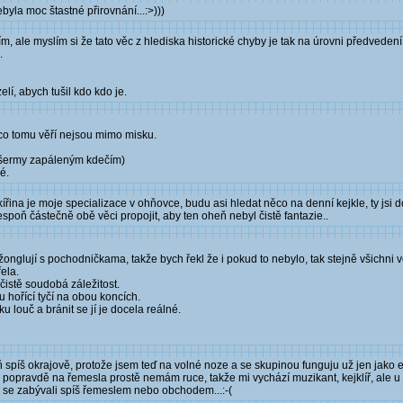
byla moc štastné přirovnání...:>)))
, ale myslím si že tato věc z hlediska historické chyby je tak na úrovni předvedení 
.
lí, abych tušil kdo kdo je.
, co tomu věří nejsou mimo misku.
ké šermy zapáleným kdečím)
é.
akířina je moje specializace v ohňovce, budu asi hledat něco na denní kejkle, ty jsi
spoň částečně obě věci propojit, aby ten oheň nebyl čistě fantazie..
i žonglují s pochodničkama, takže bych řekl že i pokud to nebylo, tak stejně všichni věř
ela.
čistě soudobá záležitost.
u hořící tyčí na obou koncích.
 louč a bránit se jí je docela reálné.
eň spíš okrajově, protože jsem teď na volné noze a se skupinou funguju už jen jako e
rii a popravdě na řemesla prostě nemám ruce, takže mi vychází muzikant, kejklíř, ale u
i se zabývali spíš řemeslem nebo obchodem...:-(