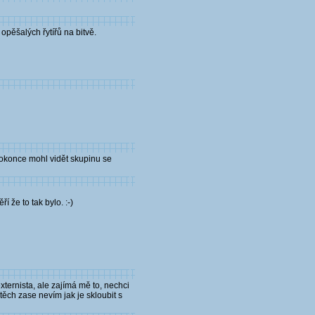
opěšalých řytířů na bitvě.
 dokonce mohl vidět skupinu se
í že to tak bylo. :-)
xternista, ale zajímá mě to, nechci
 těch zase nevím jak je skloubit s