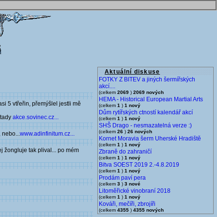
Aktuální diskuse
FOTKY Z BITEV a jiných šermířských
akcí....
(celkem
2069
)
2069 nových
HEMA - Historical European Martial Arts
si 5 vtřeřin, přemýšlel jestli mě
(celkem
1
)
1 nový
Dům rytířských ctností kalendář akcí
 tady
akce.sovinec.cz...
(celkem
1
)
1 nový
SHŠ Drago - nesmazatelná verze :)
(celkem
26
)
26 nových
 nebo...
www.adinfinitum.cz...
Kornet Moravia šerm Uherské Hradiště
(celkem
1
)
1 nový
ej žongluje tak plival... po mém
Zbraně do zahraničí
(celkem
1
)
1 nový
Bitva SOEST 2019 2.-4.8.2019
(celkem
1
)
1 nový
Prodám paví pera
(celkem
3
)
3 nové
Litoměřické vinobraní 2018
(celkem
1
)
1 nový
Kováři, mečíři, zbrojíři
(celkem
4355
)
4355 nových