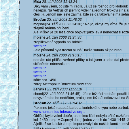
Míša
25. září 2008 15:43:24
Díky vám všem, co jste mi radili. Já už se rozhod pro klobouk
nejlepší. Na Veltrusích jsem to viděl na jednom týpkovi s halapa
čteš :)). Jenom mě ještě zajímá, kde se dá taková helma sehn
Broďan
25. září 2008 11:48:03
mojshe(24. září 2008 23:24:36) : No jo, vždyť my víme, že jsi 
zřejmě bránila přilícení.
Ale Míšovi je 20 let a chce bojovat jako lev a nenechat si rozb
mojshe
24. září 2008 21:24:36
zreplikovaná vypadá asi takhle:
sweb.cz...
- ale původní byla trochu hlubší, takže sahala až po bradu...
mojshe
24. září 2008 21:16:13
nemám rád příliš uzavřené přilby, a tak jsem u sebe dal př
sklápěcím nánosníkem
sweb.cz...
sweb.cz...
sweb.cz...
itálie cca 1450
zdroj: Metropolitní muzeum New York
Jarwiks
23. září 2008 11:55:10
chomi(22. září 2008 21:46:45) : Já se též rád nechám poučit.
nevyznám bo ho nedělám, proto jsem též dál odkazoval na Si
Broďan
22. září 2008 20:54:32
Pak mne ještě napadá barbuta korintského typu nebo barbuta 
www.humanities-interactive.org...
Obličej kryje velmi dobře, ale mimo Itálii nebyla příliš rozší
kol. 1450, resp. v Ospreyi datují jednu z nich do 1430-1445. 
A jelikož se italské zbroje importovaly i do našich končin, ne