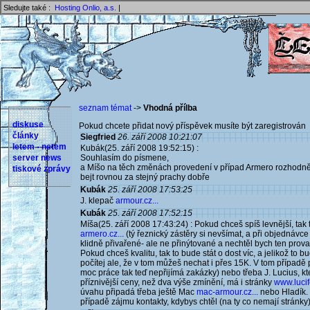
Sledujte také :
Hosting Onlio, a.s.
|
seznam témat
->
Vhodná přílba
diskuse
Pokud chcete přidat nový příspěvek musíte být zaregistrován 
články
Siegfried
26. září 2008 10:21:07
letem - netem
Kubák(25. září 2008 19:52:15) :
server news
Souhlasím do písmene,
a Míšo na těch změnách provedení v případ Armero rozhodně t
tiskové zprávy
bejt rovnou za stejný prachy dobře
Kubák
25. září 2008 17:53:25
J. klepač
armour.cz...
Kubák
25. září 2008 17:52:15
Míša(25. září 2008 17:43:24) : Pokud chceš spíš levnější, ta
armero.cz...
(tý řeznický zástěry si nevšímat, a při objednáv
klidně přivařené- ale ne přinýtované a nechtěl bych ten prov
Pokud chceš kvalitu, tak to bude stát o dost víc, a jelikož to 
počítej ale, že v tom můžeš nechat i přes 15K. V tom případě 
moc práce tak teď nepřijímá zakázky) nebo třeba J. Lucius, k
příznivější ceny, než dva výše zmínění, má i stránky
www.lucif
úvahu připadá třeba ještě Mac
mac-armour.cz...
nebo Hladík. 
případě zájmu kontakty, kdybys chtěl (na ty co nemají stránky