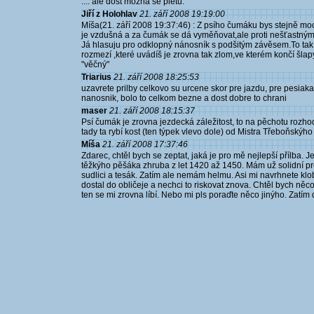
.... ale dost možná se pletu.
Jiří z Holohlav
21. září 2008 19:19:00
Míša(21. září 2008 19:37:46) : Z psího čumáku bys stejně mo
je vzdušná a za čumák se dá vyměňovat,ale proti nešťastným
Já hlasuju pro odklopný nánosník s podšitým závěsem.To tak
rozmezí ,které uvádíš je zrovna tak zlom,ve kterém končí šlapy
"věčný"
Triarius
21. září 2008 18:25:53
uzavrete prilby celkovo su urcene skor pre jazdu, pre pesiak
nanosnik, bolo to celkom bezne a dost dobre to chrani
maser
21. září 2008 18:15:37
Psí čumák je zrovna jezdecká záležitost, to na pěchotu rozhod
tady ta rybí kost (ten týpek vlevo dole) od Mistra Třeboňskýho
Míša
21. září 2008 17:37:46
Zdarec, chtěl bych se zeptat, jaká je pro mě nejlepší přílba. J
těžkýho pěšáka zhruba z let 1420 až 1450. Mám už solidní p
sudlici a tesák. Zatím ale nemám helmu. Asi mi navrhnete klo
dostal do obličeje a nechci to riskovat znova. Chtěl bych něco
ten se mi zrovna líbí. Nebo mi pls poraďte něco jinýho. Zatím 