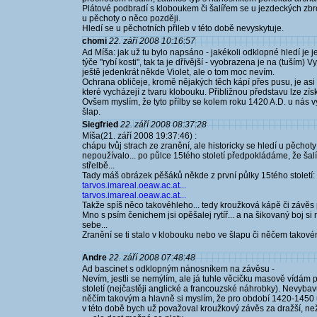
Plátové podbradí s kloboukem či šalířem se u jezdeckých zbroj
u pěchoty o něco později.
Hledí se u pěchotních přileb v této době nevyskytuje.
chomi
22. září 2008 10:16:57
Ad Míša: jak už tu bylo napsáno - jakékoli odklopné hledí je
týče "rybí kosti", tak ta je dřívější - vyobrazena je na (tuším
ještě jedenkrát někde Violet, ale o tom moc nevím.
Ochrana obličeje, kromě nějakých těch kápí přes pusu, je asi 
které vycházejí z tvaru klobouku. Přibližnou představu lze zí
Ovšem myslím, že tyto přílby se kolem roku 1420 A.D. u nás vy
šlap.
Siegfried
22. září 2008 08:37:28
Míša(21. září 2008 19:37:46) :
chápu tvůj strach ze zranění, ale historicky se hledí u pěcho
nepoužívalo... po půlce 15tého století předpokládáme, že šal
střelbě...
Tady máš obrázek pěšáků někde z první půlky 15tého století:
tarvos.imareal.oeaw.ac.at...
tarvos.imareal.oeaw.ac.at...
Takže spíš něco takovéhleho... tedy kroužková kápě či závěs 
Mno s psím čenichem jsi opěšalej rytíř... a na šikovaný boj s
sebe...
Zranění se ti stalo v klobouku nebo ve šlapu či něčem takov
Andre
22. září 2008 07:48:48
Ad bascinet s odklopným nánosníkem na závěsu -
Nevím, jestli se nemýlím, ale já tuhle věcičku masově vídám 
století (nejčastěji anglické a francouzské náhrobky). Nevyba
něčím takovým a hlavně si myslím, že pro období 1420-1450 už 
v této době bych už považoval kroužkový závěs za dražší, než l