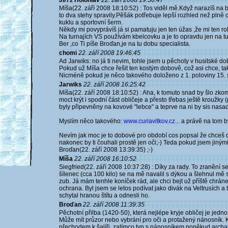
Jiří z Holohlav
22. září 2008 19:50:47
Míša(22. září 2008 18:10:52) : Tos viděl mě.Když narazíš na 
to dva stehy spravily.Pěšák potřebuje lepší rozhled než plně o
kuklu a sportovní šerm.
Někdy mi povyprávíš já si pamatuju jen ten úžas ,že mi ten ro
Na turnajích VS používám kbelcovku a je to opravdu jen na tu
Ber ,co Ti píše Broďan,je na tu dobu specialista.
chomi
22. září 2008 19:46:45
Ad Jarwiks: no já ti nevim, tohle jsem u pěchoty v husitské dob
Pokud už Míša chce řešit ten kostým dobově, což asi chce, tak
Nicméně pokud je něco takového doloženo z 1. poloviny 15. s
Jarwiks
22. září 2008 16:25:42
Míša(22. září 2008 18:10:52) : Aha, k tomuto snad by šlo zk
moct krýt i spodní část obličeje a přesto třebas ještě kroužky
byly připevněny na kovové "lebce" a teprve na ni by sis nasad
Myslím něco takového:
www.curiavitkov.cz...
a právě na tom by
Nevím jak moc je to dobové pro období cos popsal že chceš dě
nakonec by ti čouhali prostě jen oči;-) Teda pokud jsem jiný
Broďan(22. září 2008 13:39:35) ;-)
Míša
22. září 2008 16:10:52
Siegfried(22. září 2008 10:37:28) : Díky za rady. To zranění 
šílenec (cca 100 kilo) se na mě navalil s dýkou a šlehnul mě s 
zub. Já mám tenhle koníček rád, ale chci bejt už příště chrá
ochrana. Byl jsem se letos podívat jako divák na Veltrusích a ta
schytal hranou štítu a odnesli ho.
Broďan
22. září 2008 11:39:35
Pěchotní přilba (1420-50), která nejlépe kryje obličej je je
Může mít průzor nebo vybrání pro oči a protažený nánosník. K
přechodem k šalíři, zatímco typ s nánosníkem poněkud archai