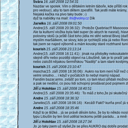
Švára
16. září 2008 12:54:31
Nazdar ve spolek. Vím o dětském letním táboře, kde příští ro
pro vedoucí, aby to tam dětem zpestřili. Tak jestli máte krámy, 
Nejaká kačka na pivo taky bude ;-)
dyž ta nabídky na mail:
ihi@volny.cz
Dík
Jarwiks
16. září 2008 09:01:50
Andre(15. září 2008 20:36:32) : Protože Quebriac!!! Masooooo
Ale ta kulturní vložka byla fakt super (to abych te nasral), hl
poloviny stolů (a ještě část toho jídla mi stihl sebrat Bivoj (da
myslím maršálkem, se slovy, kdo je rychlejší zda já nebo Ro
tak jsem se najed výborně a mám kousky staré roztrhané tuni
kourish
15. září 2008 23:13:14
Andre(15. září 2008 16:11:41) : jinak na přebytky nekoukatelné
stejně dřív nebo později objeví na Libušíně, tak je to prašť jak
nebo založit nějakou šermířskou "Naději" a tam staré kostým
kourish
15. září 2008 23:10:47
mascha(15. září 2008 18:36:06) : Aukro na tom není hůř než o
velmi smutno.... i když v počátcích to nebyl marný nápad.
Fandím bazar.arms. zvlášť po tom, co tam kluci přidali možno
a pak se neděsí, co jsou lidi schopný prodávat pod pojmem zbr
Jiří z Holohlav
15. září 2008 18:40:51
Andre(15. září 2008 20:35:46) : To máš z toho,že jsi skutečný šl
Andre
15. září 2008 18:36:32
Jarwiks(15. září 2008 18:06:16) : Kecáš! Fakt? kurňa proč já 
Andre
15. září 2008 18:35:46
Když to je těžké... já se právě děsím toho, že by to někdo nosi
typu Libušín by ten šrot udělal leckomu ještě parádu... a mně
Jiří z Holohlav
15. září 2008 18:27:34
Jo ,jo taky jsem už slyšel,že se přes AUKRO daj dobře prodat