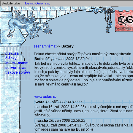
Sledujte také :
Hosting Onlio, a.s.
|
seznam témat
->
Bazary
diskuse
Pokud chcete přidat nový příspěvek musíte být zaregistrován 
články
Beths
05. prosinec 2008 15:59:04
letem - netem
Tak ted jsem objevila tohle... njn,bylo by to dobrý,ale byla by 
server news
krovy,střechy,omítka,vysušit uvnitř,okna,dveře,odendat ty "ek
letech,a pak by tam byly fajn akce,ne? :o) njn,představa hezká
tiskové zprávy
tak,že mě to zaujalo... cena mi nepřijde tak velká... ale na o
možnost splátek a prý dotací... no jo,ale to vyběhávání různý
si myslíte?má to cenu?asi ne,co?
www.aukro.cz...
Švára
16. září 2008 14:16:30
mascha(16. září 2008 14:59:25) : co si ty šmejde o mě myslíš? 
jestli ještě vůbec někdy unesu jen lehkej fleret. Život se s
zábavu ;-)
mascha
16. září 2008 12:59:25
Švára(16. září 2008 14:54:31) : Šváro, to je laciná zástěrka j
tom jedeš sám na jaře na Bušín :-))))