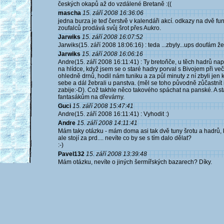
českých okapů až do vzdálené Bretaně :((
mascha
15. září 2008 16:36:06
jedna burza je teď čerstvě v kalendáři akcí. odkazy na dvě fung
zoufalců prodává svůj šrot přes Aukro.
Jarwiks
15. září 2008 16:07:52
Jarwiks(15. září 2008 18:06:16) : teda ...zbyly...ups doufám ž
Jarwiks
15. září 2008 16:06:16
Andre(15. září 2008 16:11:41) : Ty bretoňče, u těch hadrů nap
na hlídce, když jsem se o staré hadry porval s Bivojem při ve
ohledně drnů, hodil nám tuniku a za půl minuty z ní zbyli jen k
sebe a dál žebrali u panstva. (měl se toho původně zůčastní
zabije:-D). Což takhle něco takového spáchat na panské. A st
fantasákům na dřevárny.
Guci
15. září 2008 15:47:41
Andre(15. září 2008 16:11:41) : Vyhodit :)
Andre
15. září 2008 14:11:41
Mám taky otázku - mám doma asi tak dvě tuny šrotu a hadrů, kte
ale stojí za prd.... nevíte co by se s tím dalo dělat?
:-)
Pavel132
15. září 2008 13:39:48
Mám otázku, nevíte o jiných šermířských bazarech? Díky.