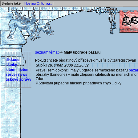
Sledujte také :
Hosting Onlio, a.s.
|
seznam témat
->
Maly upgrade bazaru
diskuse
Pokud chcete přidat nový příspěvek musíte být zaregistrován 
články
Supík!
28. srpen 2008 21:26:32
letem - netem
Prave jsem dokoncil maly upgrade sermirskeho bazaru
bazar
server news
obrazky (konecne) + male zlepseni citelnosti na mensich mon
Zdar!
tiskové zprávy
P.S:uvitam pripadne hlaseni pripadnych chyb .. diky