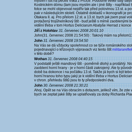
myslím i štít na pečeti Vítka z Prčice. Podobně velké štíty ste
Kostnickém dómu (tam jsou myslím ale i jiné štíty - například ty
fotce se mohl objevovat nejdřív tak před polovinou 13.st. a po
pak v následujícím století. Ostatně dokladů v ikonografii je 
Otakara II. aj. Pro přelom 12.st. a 13.st. bych jak jsem psal 
protažený trojůhelníkový štít - buď ještě s mírně zaoblenými b
vidění třeba v tom Hortus Deliciarum Abatyše Herrad z konce 
Jiří z Holohlav
31. červenec 2008 20:01:10
John(31. červenec 2008 21:54:50) : Takový mám na přelom1
John
31. červenec 2008 19:54:50
Na Vás se dá vždycky spolehnout co se týče románského slohu
pojednavající o křízových výpravach viz tento štít
militararefle
v této době?
Wothan
31. červenec 2008 04:40:15
V podstatě ještě mandlový štít - poměrně dlohý a protáhlý. Ni
zaoblení horní hrany - je v horní části zakrojený. Ale ty původ
době ba dokonce i na počátku 13.st. Takže já bych si být teb
horní hranou toho typu jaký je k vidění třeba v Hortus Deliciar
v chron. přehledu štítů jsou to ty předposlední dva.
John
30. červenec 2008 21:30:21
Ahoj. Opět se na Vás obracím s dotazem, jelikož vím, že zd
bych se zeptat jaké štíty se uplatňovaly za doby Richarda Plan