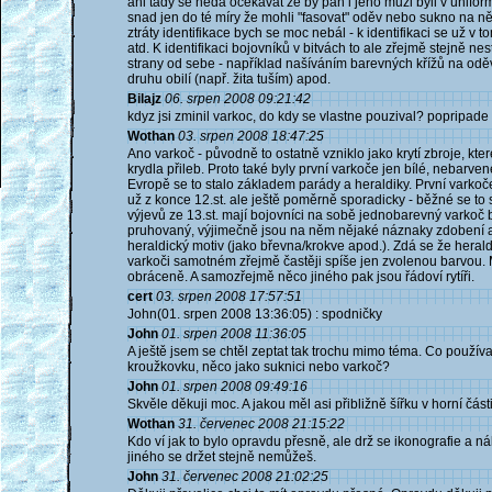
ani tady se nedá očekávat že by pán i jeho muži byli v unifor
snad jen do té míry že mohli "fasovat" oděv nebo sukno na
ztráty identifikace bych se moc nebál - k identifikaci se už v to
atd. K identifikaci bojovníků v bitvách to ale zřejmě stejně nes
strany od sebe - například našíváním barevných křížů na od
druhu obilí (např. žita tuším) apod.
Bilajz
06. srpen 2008 09:21:42
kdyz jsi zminil varkoc, do kdy se vlastne pouzival? popripad
Wothan
03. srpen 2008 18:47:25
Ano varkoč - původně to ostatně vzniklo jako krytí zbroje, kte
krydla přileb. Proto také byly první varkoče jen bílé, nebarven
Evropě se to stalo základem parády a heraldiky. První vark
už z konce 12.st. ale ještě poměrně sporadicky - běžné se to s
výjevů ze 13.st. mají bojovníci na sobě jednobarevný varkoč 
pruhovaný, výjimečně jsou na něm nějaké náznaky zdobení a 
heraldický motiv (jako břevna/krokve apod.). Zdá se že herald
varkoči samotném zřejmě častěji spíše jen zvolenou barvou. Má
obráceně. A samozřejmě něco jiného pak jsou řádoví rytíři.
cert
03. srpen 2008 17:57:51
John(01. srpen 2008 13:36:05) : spodničky
John
01. srpen 2008 11:36:05
A ještě jsem se chtěl zeptat tak trochu mimo téma. Co používa
kroužkovku, něco jako suknici nebo varkoč?
John
01. srpen 2008 09:49:16
Skvěle děkuji moc. A jakou měl asi přibližně šířku v horní část
Wothan
31. červenec 2008 21:15:22
Kdo ví jak to bylo opravdu přesně, ale drž se ikonografie a 
jiného se držet stejně nemůžeš.
John
31. červenec 2008 21:02:25