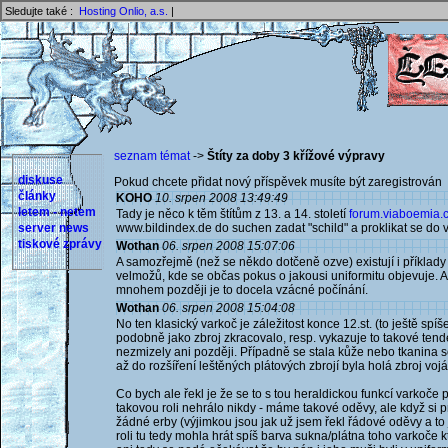
Sledujte také :
Hosting Onlio, a.s.
|
seznam témat
->
Štíty za doby 3 křížové výpravy
diskuse
Pokud chcete přidat nový příspěvek musíte být zaregistrován 
články
KOHO
10. srpen 2008 13:49:49
letem - netem
Tady je něco k těm štítům z 13. a 14. století
forum.viaboemia.c
server news
www.bildindex.de do suchen zadat "schild" a proklikat se do
tiskové zprávy
Wothan
06. srpen 2008 15:07:06
A samozřejmě (než se někdo dotčeně ozve) existují i příkla
velmožů, kde se občas pokus o jakousi uniformitu objevuje. A
mnohem později je to docela vzácné počínání.
Wothan
06. srpen 2008 15:04:08
No ten klasický varkoč je záležitost konce 12.st. (to ještě spíš
podobně jako zbroj zkracovalo, resp. vykazuje to takové ten
nezmizely ani později. Případně se stala kůže nebo tkanina s
až do rozšíření leštěných plátových zbrojí byla holá zbroj voj
Co bych ale řekl je že se to s tou heraldickou funkcí varkoč
takovou roli nehrálo nikdy - máme takové oděvy, ale když si p
žádné erby (výjimkou jsou jak už jsem řekl řádové oděvy a to
roli tu tedy mohla hrát spíš barva sukna/plátna toho varkoče