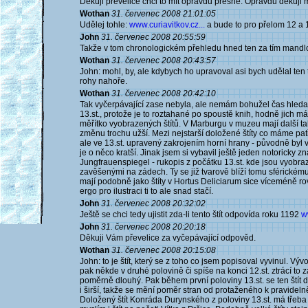
Děkuji převelice chci to mít opravdu přesné. Opravdu děkuji 
Wothan
31. červenec 2008 21:01:05
Udělej tohle:
www.curiavitkov.cz...
a bude to pro přelom 12 a 1
John
31. červenec 2008 20:55:59
Takže v tom chronologickém přehledu hned ten za tím mandl
Wothan
31. červenec 2008 20:43:57
John: mohl, by, ale kdybych ho upravoval asi bych udělal ten tv
rohy nahoře.
Wothan
31. červenec 2008 20:42:10
Tak vyčerpávající zase nebyla, ale nemám bohužel čas hledat
13.st., protože je to roztahané po spoustě knih, hodně jich
měřítko vyobrazených štítů. V Marburgu v muzeu mají další takov
změnu trochu užší. Mezi nejstarší doložené štíty co máme pat
ale ve 13.st. upravený zakrojením horní hrany - původně by
je o něco kratší. Jinak jsem si vybavil ještě jeden notoricky zn
Jungfrauenspiegel - rukopis z počátku 13.st. kde jsou vyobrazeni
zavěšenými na zádech. Ty se již tvarově blíží tomu sférickému
mají podobně jako štíty v Hortus Deliciarum sice víceméně ro
ergo pro ilustraci ti to ale snad stačí.
John
31. červenec 2008 20:32:02
Ještě se chci tedy ujistit zda-li tento štít odpovída roku 1192
w
John
31. červenec 2008 20:20:18
Děkuji Vám převelice za vyčepávající odpověd.
Wothan
31. červenec 2008 20:15:08
John: to je štít, který se z toho co jsem popisoval vyvinul. Výv
pak někde v druhé polovině či spíše na konci 12.st. ztrácí to za
poměrně dlouhý. Pak během první poloviny 13.st. se ten štít 
i širší, takže se mění poměr stran od protaženého k pravideln
Doložený štít Konráda Durynského z poloviny 13.st. má třeba