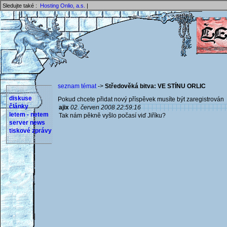
Sledujte také :
Hosting Onlio, a.s.
|
seznam témat
->
Středověká bitva: VE STÍNU ORLIC
diskuse
Pokud chcete přidat nový příspěvek musíte být zaregistrován 
články
ajix
02. červen 2008 22:59:16
letem - netem
Tak nám pěkně vyšlo počasí viď Jiříku?
server news
tiskové zprávy