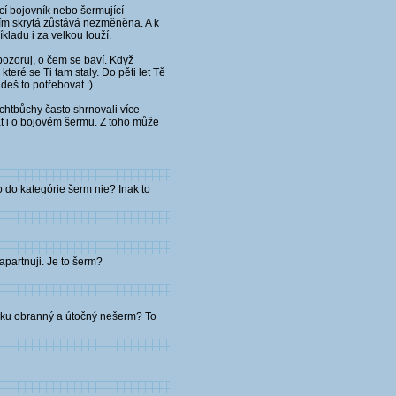
ící bojovník nebo šermující
tím skrytá zůstává nezměněna. A k
kladu i za velkou louží.
pozoruj, o čem se baví. Když
teré se Ti tam staly. Do pěti let Tě
deš to potřebovat :)
chtbůchy často shrnovali více
at i o bojovém šermu. Z toho může
 do kategórie šerm nie? Inak to
apartnuji. Je to šerm?
onku obranný a útočný nešerm? To