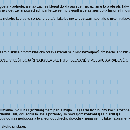
ocela v pohodě, ale jak začneš klepat do klávesnice... no už jsme to probírali. Taky
 je vidět, že jsi posledních pár let ze šermu vypadl a děláš spíš do tý historie hmotn
náš někoho kdo by to seriozně dělal? Taky by mě to dost zajímalo, ale o nikom tako
aato diskuse hmmm klasická otázka kterou mi nikdo nezodpoví (tím nechcu prudit 
AVANE, VIKOŠI, BOJAŘI NA KYJEVSKÉ RUSI, SLOVANÉ V POLSKU A ARABOVÉ ČI 
ozumieme. No u nás (rozumej marcipan + majlo + ja) sa tie fechtbuchy trochu rozob
nami ľudí, ktorí robia to isté a poznatky sa navzájom konfrontujú a diskutujú.
 doby od nás nedočkáš a to z jednoduchécho dôvodu - nemáme nič také napísané.
anského prístupu.