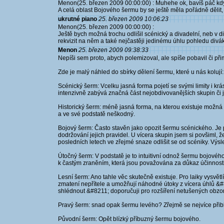
Menon(25. březen 2009 00:00:00) : Muhehe ok, bavíš páč kdyb
A celá oblast Bojového šermu by se ještě měla pořádně dělit, 
ukrutné piano
25. březen 2009 10:06:23
Menon(25. březen 2009 00:00:00) :
Ještě bych možná trochu odlišil scénický a divadelní, neb v div
rekvizit na něm a také nejčastěji jedinému úhlu pohledu divá
Menon
25. březen 2009 09:38:33
Nepíši sem proto, abych polemizoval, ale spíše pobavil či př
Zde je malý náhled do sbírky dělení šermu, které u nás kolují:
Scénický šerm: Vcelku jasná forma pojetí se svými limity i 
intenzivně zabývá značná část nejobdivovanějších skupin či j
Historický šerm: méně jasná forma, na kterou existuje možná
a ve své podstatě neškodný.
Bojový šerm: Často stavěn jako opozit šermu scénického. Je
dodržování jejich pravidel. U vícera skupin jsem si povšiml,
posledních letech ve zřejmé snaze odlišit se od scéniky. Výsl
Útočný šerm: V podstatě je to intuitivní odnož šermu bojovéh
k častým zraněním, která jsou považována za důkaz účinnosti
Lesní šerm: Ano tahle věc skutečně existuje. Pro laiky vysv
zmatení nepřítele a umožňují náhodné útoky z vícera úhlů &
shlédnout &#8211; doporučuji pro rozšíření netušených obzo
Pravý šerm: snad opak šermu levého? Zřejmě se nejvíce přib
Původní šerm: Opět blízký příbuzný šermu bojového.