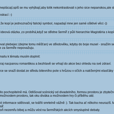
eplácají,spíš se mu vyhýbají,aby tolik nekontrastovali s jeho sice nepanskou,ale sk
trací :-)
 že kopí je jednoznačný falický symbol, napadají mne jen samé ošklivé věci:-))
ideová otázka ,co probíhá,když se střetne šermíř z půli hierarchie Magistéria s k
val plebejec (dejme tomu měšťan) ve středověku, kdyby do boje musel - snažím se 
e za šermíře nepovažuju.
mailu k tématu musím doplnit:
 okraj nacpanou romantikou a bezhlavě se vrhají do akce bez ohledu na své zdraví.
e se snaží dostat ze středu bitevního pole s hrůzou v očích a natrženými elasťáky v
lo pochopitelně má. Odlišovat scénický od divadelního, formou prostoru je zbyteč
ožnostem prostoru, tak oku diváka a možnostem hry či příběhu atd.
informace sdělovali, se tvářili smrtelně vážně :). Tak bacha ať někoho neurazíš. Mě
míř.
Aspoň nezemřu blbej a můžu vést na šermířských akcích smysluplné debaty.