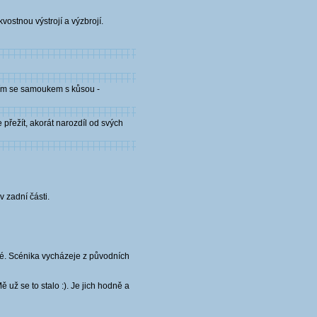
vostnou výstrojí a výzbrojí.
opím se samoukem s kůsou -
přežít, akorát narozdíl od svých
 zadní části.
né. Scénika vycházeje z původních
 už se to stalo :). Je jich hodně a