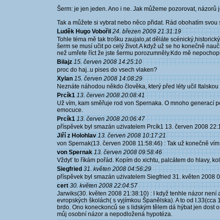
Šerm: je jen jeden. Ano i ne. Jak můžeme pozorovat, názorů je
Tak a můžete si vybrat nebo něco přidat. Rád obohatím svou 
Luděk Hugo Vobořil
24. březen 2009 21:31:19
Tohle téma mě tak trošku zaujalo,at děláte scénický,historick
šerm se musí učit po celý život.A když už se ho konečně nauč
než umřete říct že jste šermu porozumněly.Kdo mě nepochopil co
Bilajz
15. červen 2008 14:25:10
proc do haj..u pises do vsech vlaken?
Xylan
15. červen 2008 14:08:29
Neznáte náhodou někdo člověka, který před léty učil Italsko
Prcík1
13. červen 2008 20:08:41
Už vím, kam směřuje rod von Spernaka. O mnoho generací pozd
emocuce.
Prcík1
13. červen 2008 20:06:47
příspěvek byl smazán użivatelem Prcík1 13. červen 2008 22:
Jiří z Holohlav
13. červen 2008 10:17:21
von Spernak(13. červen 2008 11:58:46) : Tak už konečně vím,
von Spernak
13. červen 2008 09:58:46
Vždyť to říkám pořád. Kopím do xichtu, palcátem do hlavy, kol
Siegfried
31. květen 2008 04:56:29
příspěvek byl smazán użivatelem Siegfried 31. květen 2008 
cert
30. květen 2008 22:04:57
Jarwiks(30. květen 2008 21:38:10) : I když tenhle názor není
evropských školách( s vyjímkou Španělska). A to od I.33(cca 1
brdo. Ono koneckonců se s lidským tělem dá hýbat jen dost o
můj osobní názor a nepodložená hypotéza.