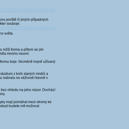
oru jeviště či jiných případných
kter souboje.
ho světa.
 nižší forma a přitom se jím
avidla mnoho neumí.
u formu boje. Nicméně hojně užívaný
tudium z knih starých mistrů a
mu nabrala na vážnosti hlavně v
a bez ohledu na jeho názor. Dochází
ony.
ohyby mají pomáhat mezi stromy ke
 Pokud budete mít možnost