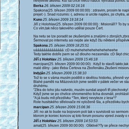
nevyvinie aktivitu. Kto sa chce niečo naučiť vyhľadá pomoc 
Berka
26. březen 2009 02:16:16
Spakona(25. březen 2009 00:00:00) : zdravim, prosim te napis
prejet:-). Snad rozumis:-), adresu si urcite najdes, jsi chytra, a
Kuno
25. březen 2009 19:18:14
Jiří z Holohlav(25. březen 2009 00:00:00) : Misionáři? To by 
Co vím,tak něco takového udělal pouze Čert.
Na netu se lze poradit se zkušenými a znalými o zbrojích,zbra
Šermovat po internetu asi nejde ale když čtu některé příspěvk
Spakona
25. březen 2009 18:25:51
uáááááááááááááá :cD muheheheheheheheheheehe
Tedy takhle dobře jsem se už dlouho nezasmála :cD škyt chic
Jiří z Holohlav
25. březen 2009 15:46:18
marcipan(25. březen 2009 00:00:00) : Když to stavíš takto,tak
malé dílny - jako třeba Čertova na Zbořenáku.Zkušení mision
Indyján
25. březen 2009 15:38:10
Tož to se s váma musím podělit o skvělou historku, přesně vyst
Blahé paměti na Mlázovicích jsme seděli v pátek večer ve st
druhému.
"Zítra do toho jdu natvrdo, musím sundat aspoň tři plechovky!
Když jsme se po chvilce ohromeného ticha dosmáli, prohlásil 
"A já budu mít přezdívku *Ten, který nevyleze z lesa*!"
Role husitského střelovače mi vyloženě šla, a přezdívku bych s
marcipan
25. březen 2009 15:06:36
Jiří: no ak to bude na bojovom poli tak v suvislosti so sermo
ktorom je koniec koncov aj toto forum posunu vpred zvasty o
Jiří z Holohlav
25. březen 2009 14:53:53
amat(25. březen 2009 00:00:00) : Ošklivé?Ty se přece nechys