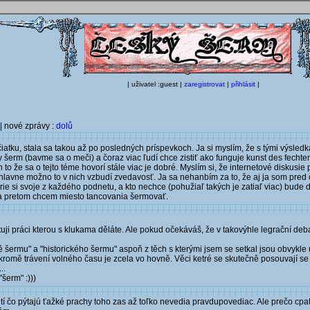
| uživatel :guest |
zaregistrovat
|
přihlásit
|
| nové zprávy :
dolů
čiatku, stala sa takou až po posledných príspevkoch. Ja si myslím, že s tými výsled
erm (bavme sa o meči) a čoraz viac ľudí chce zistiť ako funguje kunst des fechten
n to že sa o tejto téme hovorí stále viac je dobré. Myslím si, že internetové diskusie
hlavne možno to v nich vzbudí zvedavosť. Ja sa nehanbím za to, že aj ja som pred
ie si svoje z každého podnetu, a kto nechce (pohužiaľ takých je zatiaľ viac) bude ďa
r a pretom chcem miesto tancovania šermovať.
ktuji práci kterou s klukama děláte. Ale pokud očekáváš, že v takovýhle legrační de
 šermu" a "historického šermu" aspoň z těch s kterými jsem se setkal jsou obvykle 
 kromě trávení volného času je zcela vo hovně. Věci ketré se skutečně posouvají se 
..
šerm" :)))
 tí čo pýtajú ťažké prachy toho zas až toľko nevedia pravdupovediac. Ale prečo c