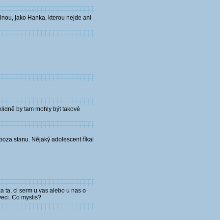
lnou, jako Hanka, kterou nejde ani
,klidně by tam mohly být takové
poza stanu. Nějaký adolescent říkal
a ta, ci serm u vas alebo u nas o
veci. Co myslis?