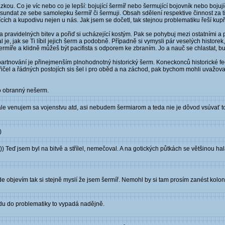
zkou. Co je víc nebo co je lepší: bojující šermíř nebo šermující bojovník nebo bojuj
 sundat ze sebe samolepku šermíř či šermuji. Obsah sdělení respektive činnost za 
cích a kupodivu nejen u nás. Jak jsem se dočetl, tak stejnou problematiku řeší kupří
 pravidelných bitev a pořiď si ucházející kostým. Pak se pohybuj mezi ostatními a 
e, jak se Ti líbil jejich šerm a podobně. Případně si vymysli pár veselých historek, k
míře a klidně můžeš být pacifista s odporem ke zbraním. Jo a nauč se chlastat, bu
lapartnování je přinejmenším plnohodnotný historický šerm. Koneckonců historické fe
řičel a řádných postojích sis šel i pro oběd a na záchod, pak bychom mohli uvažov
ebo obranný nešerm.
ale venujem sa vojenstvu atd, asi nebudem šermiarom a teda nie je dôvod vsúvať to
)
Teď jsem byl na bitvě a střílel, nemečoval. A na gotických půtkách se většinou hal
e objevím tak si stejně myslí že jsem šermíř. Nemohl by si tam prosím zanést kol
du do problematiky to vypadá nadějně.