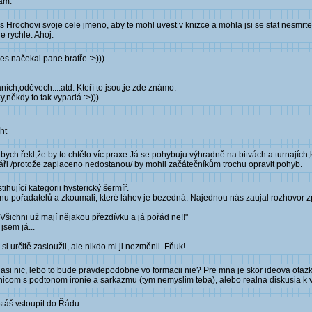
sám.
 Hrochovi svoje cele jmeno, aby te mohl uvest v knizce a mohla jsi se stat nesmrte
le rychle. Ahoj.
ses načekal pane bratře.:>)))
ních,oděvech....atd. Kteří to jsou,je zde známo.
y,někdy to tak vypadá.:>)))
ht
 bych řekl,že by to chtělo víc praxe.Já se pohybuju výhradně na bitvách a turnajích
áři /protože zaplaceno nedostanou/ by mohli začátečníkům trochu opravit pohyb.
ihující kategorii hysterický šermíř.
anu pořadatelů a zkoumali, které láhev je bezedná. Najednou nás zaujal rozhovor z
 Všichni už mají nějakou přezdívku a já pořád ne!!"
jsem já...
i určitě zasloužil, ale nikdo mi ji nezměnil. Fňuk!
m asi nic, lebo to bude pravdepodobne vo formacii nie? Pre mna je skor ideova otazk
 nicom s podtonom ironie a sarkazmu (tym nemyslim teba), alebo realna diskusia k 
táš vstoupit do Řádu.