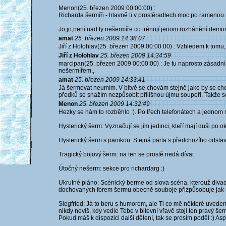
Menon(25. březen 2009 00:00:00) :
Richarda šermíři - hlavně ti v prostěradlech moc po ramenou n
Jo,jo,není nad ty nešermíře co trénují jenom rozhánění demons
amat
25. březen 2009 14:38:07
Jiří z Holohlav(25. březen 2009 00:00:00) : Vzhledem k tomu,
Jiří z Holohlav
25. březen 2009 14:34:59
marcipan(25. březen 2009 00:00:00) : Je tu naprosto zásadní 
nešermířem.,
amat
25. březen 2009 14:33:41
Já šermovat neumím. V bitvě se chovám stejně jako by se cho
předků se snažím nezpůsobit přílišnou újmu soupeři. Takže s
Menon
25. březen 2009 14:32:49
Hezky se nám to rozběhlo :). Po třech telefonátech a jednom 
Hysterický šerm: Vyznačují se jím jedinci, kteří mají duši po
Hysterický šerm s panikou: Stejná parta s předchozího odstavc
Tragický bojový šerm: na ten se prostě nedá dívat
Útočný nešerm: sekce pro richardarg :)
Ukrutné piáno: Scénický berme od slova scéna, kterouž divad
dochovaných forem šermu obecně souboje přizpůsobuje jak m
Siegfried: Já to beru s humorem, ale Ti co mě některé uvedené 
nikdy nevíš, kdy vedle Tebe v bitevní vřavě stojí ten pravý šer
Pokud máš k dispozici další dělení, tak se prosím poděl :) 