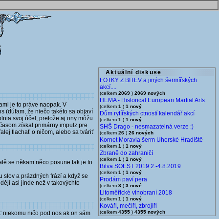
Aktuální diskuse
FOTKY Z BITEV a jiných šermířských
akcí....
(celkem
2069
)
2069 nových
HEMA - Historical European Martial Arts
kami je to práve naopak. V
(celkem
1
)
1 nový
s (dúfam, že niečo takéto sa objaví
Dům rytířských ctností kalendář akcí
 plnia svoj účel, pretože aj ony môžu
(celkem
1
)
1 nový
 časom získal primárny impulz pre
SHŠ Drago - nesmazatelná verze :)
lej tlachať o ničom, alebo sa tváriť
(celkem
26
)
26 nových
Kornet Moravia šerm Uherské Hradiště
(celkem
1
)
1 nový
Zbraně do zahraničí
(celkem
1
)
1 nový
batě se někam něco posune tak je to
Bitva SOEST 2019 2.-4.8.2019
(celkem
1
)
1 nový
u slov a prázdných frází a když se
Prodám paví pera
dějí asi jinde než v takovýchto
(celkem
3
)
3 nové
Litoměřické vinobraní 2018
(celkem
1
)
1 nový
Kováři, mečíři, zbrojíři
(celkem
4355
)
4355 nových
pať niekomu ničo pod nos ak on sám