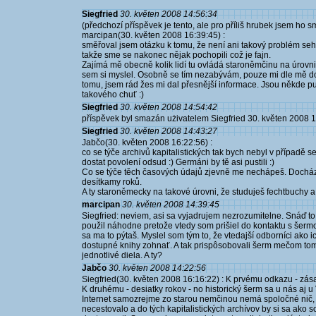
Siegfried
30. květen 2008 14:56:34
(předchozí příspěvek je tento, ale pro příliš hrubek jsem ho s
marcipan(30. květen 2008 16:39:45) :
směřoval jsem otázku k tomu, že není ani takový problém sehna
takže sme se nakonec nějak pochopili což je fajn.
Zajímá mě obecně kolik lidí tu ovládá staroněmčinu na úrovni, 
sem si myslel. Osobně se tím nezabývám, pouze mi dle mě dos
tomu, jsem rád žes mi dal přesnější informace. Jsou někde pu
takového chuť :)
Siegfried
30. květen 2008 14:54:42
příspěvek byl smazán użivatelem Siegfried 30. květen 2008 
Siegfried
30. květen 2008 14:43:27
Jabčo(30. květen 2008 16:22:56) :
co se týče archivů kapitalistických tak bych nebyl v případě s
dostat povolení odsud :) Germáni by tě asi pustili :)
Co se týče těch časových údajů zjevně me nechápeš. Dochází 
desítkamy roků.
A ty staroněmecky na takové úrovni, že studuješ fechtbuchy a 
marcipan
30. květen 2008 14:39:45
Siegfried: neviem, asi sa vyjadrujem nezrozumitelne. Snáď to 
použil náhodne pretože vtedy som prišiel do kontaktu s šerm
sa ma to pýtaš. Myslel som tým to, že vtedajší odborníci ako
dostupné knihy zohnať. A tak prispôsobovali šerm mečom tomu
jednotlivé diela. A ty?
Jabčo
30. květen 2008 14:22:56
Siegfried(30. květen 2008 16:16:22) : K prvému odkazu - zás
K druhému - desiatky rokov - no historický šerm sa u nás aj u
Internet samozrejme zo starou nemčinou nemá spoločné nič, 
necestovalo a do tých kapitalistických archívov by si sa ako s