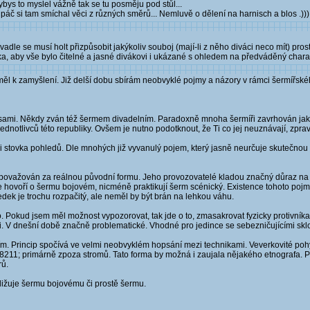
ys to myslel vážně tak se tu posměju pod stůl...
páč si tam smíchal věci z různých směrů... Nemluvě o dělení na harnisch a blos .)))
adle se musí holt přizpůsobit jakýkoliv souboj (mají-li z něho diváci neco mít) prost
ka, aby vše bylo čitelné a jasné divákovi i ukázané s ohledem na předváděný chara
iměl k zamyšlení. Již delší dobu sbírám neobvyklé pojmy a názory v rámci šermířské
krásami. Někdy zván též šermem divadelním. Paradoxně mnoha šermíři zavrhován jako
ednotlivců této republiky. Ovšem je nutno podotknout, že Ti co jej neuznávají, zpr
 i stovka pohledů. Dle mnohých již vyvanulý pojem, který jasně neurčuje skutečno
 považován za reálnou původní formu. Jeho provozovatelé kladou značný důraz na s
 že hovoří o šermu bojovém, nicméně praktikují šerm scénický. Existence tohoto poj
edek je trochu rozpačitý, ale neměl by být brán na lehkou váhu.
o. Pokud jsem měl možnost vypozorovat, tak jde o to, zmasakrovat fyzicky protivník
. V dnešní době značně problematické. Vhodné pro jedince se sebezničujícími skl
ětlím. Princip spočívá ve velmi neobvyklém hopsání mezi technikami. Veverkovité p
#8211; primárně zpoza stromů. Tato forma by možná i zaujala nějakého etnografa.
rů.
ližuje šermu bojovému či prostě šermu.