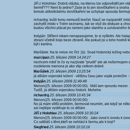
Jiří z Holohlav: Dobrá otázka, na kterou lze odpovědět jen otá
šermíř??? Není to jedno? Zase je to jen slovíčkaření a snaha
tomuto alibistickému slovíčkaření se uchyluje spousta šermují
richardrg: kvůli tomu nemusíš brečet. Nauč se nazpaměť místa
zachytíš místo v Tvém seznamu, tak se vlož do diskuze a chval j
budou všichni plácat po rameni jako starého a uznávaného šer
Indyján: Střílení nikam nenapasujeme, to si vyškrtni. Ale ha
zbraní včetně boje beze zbraně. Ale pokud jsi u toho hodně k
být i kariéra.
Maršálek: Na to nelze nic říct :)))). Snad historický ležing n
marcipan
25. březen 2009 14:24:27
nechcem robiť to čo vy nazývate "prudit" ale ak nešermujem 
rozdelenie menona je ako vtip celkom dobré.
Maršálek
25. březen 2009 13:25:54
já dělám vojenské ležení - většinu času jako voják proležím :-
Indyján
25. březen 2009 11:49:48
Menon(25. březen 2009 00:00:00) : Máš tam spoustu mezer. :)) 
Tudíž, já dělám vojenskou historii. Muhehe.
richardrg
25. březen 2009 10:45:34
Menon(25. březen 2009 00:00:00) :
No já mám větší problém, šermovat neumím, ale když se někd
asi nejlépe vystihuje to co dělám.
Jiří z Holohlav
25. březen 2009 10:30:24
Menon(25. březen 2009 00:00:00) : Jako úvod k úvodu k úvo
Co uděláš s těmi,kteří se nehlásí k šermu,ale k boji?
Siegfried
25. březen 2009 10:10:16