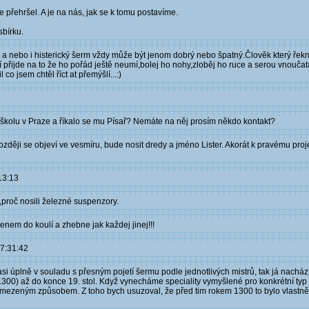
 přehršel. A je na nás, jak se k tomu postavíme.
sbírku.
ý a nebo i histerický šerm vždy může být jenom dobrý nebo špatný.Člověk který řekne
í přijde na to že ho pořád ještě neumí,bolej ho nohy,zloběj ho ruce a serou vnouča
 jsem chtěl říct at přemýšlí...:)
u školu v Praze a říkalo se mu Písař? Nemáte na něj prosím někdo kontakt?
ěji se objeví ve vesmíru, bude nosit dredy a jméno Lister. Akorát k pravému proj
13:13
proč nosili železné suspenzory.
enem do koulí a zhebne jak každej jinej!!!
07:31:42
 asi úplně v souladu s přesným pojetí šermu podle jednotlivých mistrů, tak já nachá
300) až do konce 19. stol. Když vynecháme speciality vymyšlené pro konkrétní typ z
mezeným způsobem. Z toho bych usuzoval, že před tim rokem 1300 to bylo vlastně t