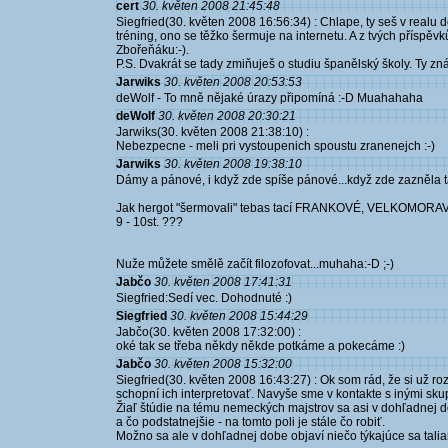
cert
30. květen 2008 21:45:48
Siegfried(30. květen 2008 16:56:34) : Chlape, ty seš v realu d
tréning, ono se těžko šermuje na internetu. A z tvých příspěvků
Zbořeňáku:-).
P.S. Dvakrát se tady zmiňuješ o studiu španělský školy. Ty z
Jarwiks
30. květen 2008 20:53:53
deWolf - To mně nějaké úrazy připomíná :-D Muahahaha
deWolf
30. květen 2008 20:30:21
Jarwiks(30. květen 2008 21:38:10) :
Nebezpecne - meli pri vystoupenich spoustu zranenejch :-)
Jarwiks
30. květen 2008 19:38:10
Dámy a pánové, i když zde spíše pánové...když zde zazněla t
Jak hergot "šermovali" tebas tací FRANKOVÉ, VELKOMOR
9 - 10st. ???
Nuže můžete smělě začít filozofovat...muhaha:-D ;-)
Jabčo
30. květen 2008 17:41:31
Siegfried:Sedí vec. Dohodnuté :)
Siegfried
30. květen 2008 15:44:29
Jabčo(30. květen 2008 17:32:00) :
oké tak se třeba někdy někde potkáme a pokecáme :)
Jabčo
30. květen 2008 15:32:00
Siegfried(30. květen 2008 16:43:27) : Ok som rád, že si už r
schopní ich interpretovať. Navyše sme v kontakte s inými skupi
Žiaľ štúdie na tému nemeckých majstrov sa asi v dohľadnej
a čo podstatnejšie - na tomto poli je stále čo robiť.
Možno sa ale v dohľadnej dobe objaví niečo týkajúce sa tali