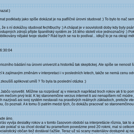
mazal:)
t podklady jako spíše dokázat je na patřičné úrovni studovat :) To bylo to nač sem 
že s ní dokážou studovat fechtbuchy :) A chápat je v souvislosti doby kdy byly psány.
tupných zdrojů přijde španělský systém ze 16.tého století více jednoznačný :) Po
blikovány nějaké tvoje studie? Rád bych se na to podíval... idkyž to je na okraji
16:30:04
eriozního bádání na úrovni univerzit a historiků tak skeptickej. Ale spíše se nenosil
k zajímavým změnám v interpretaci i v posledních letech, takže se nemá cenu odv
zkoušíš aplikovat umíš ? To byla ta poslední otázka :)
Jabčo vysvetlil. Môžme sa rozprávať aj v mierach napríklad troch rokov ak ti to po
om mečom prvý krát. K tej staronemčine verzus internet ti asi nenapíšem nič múdr
 ich nazývaš asi svoj systém nestavali na pravdivých reálnych základoch, pretože v
, čo poznali. A k tomu či patrím medzi tých, čo dokážu pracovať so staronemčino
ade áno.
 Vás vyvíja desiatky rokov a v tomto časovom období sa interpretácie rôznia, tak to 
ale pokiaľ si sa chcel dostať ku prameňom povedzme pred 20 rokmi, mal si celkom 
ocialistický občan tiež dostával ťažšie. Teraz už sú scany materiálov dostupné aj na 