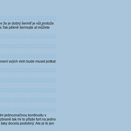
 že je dobrý šermíř je vůl,protože
ta.Tak pěkně šermujte at můžete
evení svých vloh bude muset potkat
zím jednoznačnou kontinuitu v
braně tak mi to přijde furt na jedno
aky docela podobný. Ale je to jen