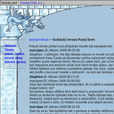
Sledujte také :
Hosting Onlio, a.s.
|
seznam témat
->
Scénický versus Pravý šerm
diskuse
Pokud chcete přidat nový příspěvek musíte být zaregistrován 
články
marcipan
26. březen 2009 09:25:58
letem - netem
Siegfried: :) súhlasím. Ale táto debata nebola vo hovně od za
server news
poslednom čase Česko aj Slovensko začína objavovať reálny š
onedlho aj pre rapírový šerm). Nie je ich zatiaľ veľa, ale už le
tiskové zprávy
byť impulzom pre druhých začať brať šerm troška vážne, ale 
hlbšie štúdium cez internet a podobné debaty. Kto chce, zober
ako profík a tancovať niekde v zahraničí. Ja som ale šermia
Siegfried
26. březen 2009 08:17:19
marcipan(25. březen 2009 00:00:00) :
Abys tam nehledal ironii tak předesílám, že si vážím a respe
krapet naivní, ne?
Na druhou stranu většina těch kteří mluví o posouvání "úrovně
díváš na skutečné výsledky kde nic tu nic. Takže debata tato,
diskuzích, hádal bych na trénincích a seminářích, či při studiu.
A když už jsem u toho, čo Kefalin rozumíte pod takým slovom "
marcipan
26. březen 2009 08:15:39
Dalo by sa to. Nie každému ide o peniaze a vlastne väčšinou