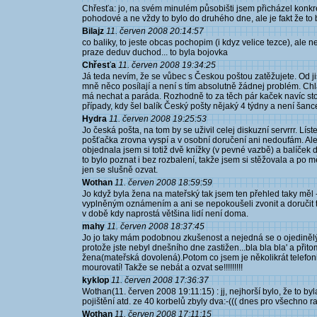
Chřesťa: jo, na svém minulém působišti jsem přicházel konkré
pohodové a ne vždy to bylo do druhého dne, ale je fakt že to b
Bilajz
11. červen 2008 20:14:57
co baliky, to jeste obcas pochopim (i kdyz velice tezce), ale
praze deduv duchod... to byla bojovka
Chřesťa
11. červen 2008 19:34:25
Já teda nevím, že se vůbec s Českou poštou zatěžujete. Od jis
mně něco posílají a není s tím absolutně žádnej problém. Chl
má nechat a paráda. Rozhodně to za těch pár kaček navíc sto
případy, kdy šel balík Český pošty nějaký 4 týdny a není šance zj
Hydra
11. červen 2008 19:25:53
Jo česká pošta, na tom by se uživil celej diskuzní servrrr. Lí
pošťačka zrovna vyspí a v osobní doručení ani nedoufám. Ale 
objednala jsem si totiž dvě knížky (v pevné vazbě) a balíček d
to bylo poznat i bez rozbalení, takže jsem si stěžovala a po m
jen se slušně ozvat.
Wothan
11. červen 2008 18:59:59
Jo když byla žena na mateřský tak jsem ten přehled taky měl 
vyplněným oznámením a ani se nepokoušeli zvonit a doručit te
v době kdy naprostá většina lidí není doma.
mahy
11. červen 2008 18:37:45
Jo jo taky mám podobnou zkušenost a nejedná se o ojedinělý 
protože jste nebyl dnešního dne zastižen...bla bla bla' a př
žena(mateřská dovolená).Potom co jsem je několikrát telefonic
mourovatí! Takže se nebát a ozvat se!!!!!!!!!
kyklop
11. červen 2008 17:36:37
Wothan(11. červen 2008 19:11:15) : jj, nejhorší bylo, že to b
pojištění atd. ze 40 korbelů zbyly dva:-((( dnes pro všechno 
Wothan
11. červen 2008 17:11:15