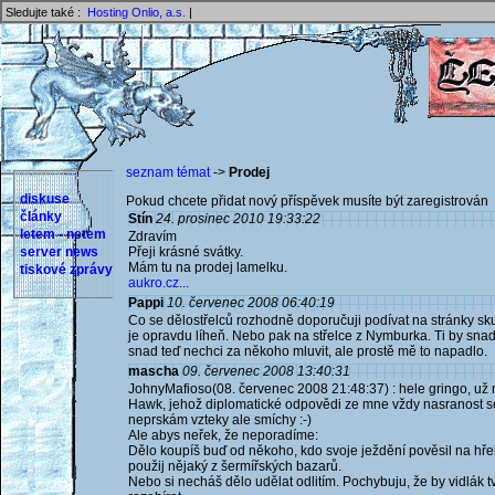
Sledujte také :
Hosting Onlio, a.s.
|
seznam témat
->
Prodej
diskuse
Pokud chcete přidat nový příspěvek musíte být zaregistrován 
články
Stín
24. prosinec 2010 19:33:22
letem - netem
Zdravím
server news
Přeji krásné svátky.
Mám tu na prodej lamelku.
tiskové zprávy
aukro.cz...
Pappi
10. červenec 2008 06:40:19
Co se dělostřelců rozhodně doporučuji podívat na stránky skup
je opravdu líheň. Nebo pak na střelce z Nymburka. Ti by snad 
snad teď nechci za někoho mluvit, ale prostě mě to napadlo.
mascha
09. červenec 2008 13:40:31
JohnyMafioso(08. červenec 2008 21:48:37) : hele gringo, už m
Hawk, jehož diplomatické odpovědi ze mne vždy nasranost set
neprskám vzteky ale smíchy :-)
Ale abys neřek, že neporadíme:
Dělo koupíš buď od někoho, kdo svoje ježdění pověsil na hřeb
použij nějaký z šermířských bazarů.
Nebo si necháš dělo udělat odlitím. Pochybuju, že by vidlák t