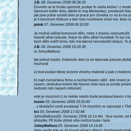
J.B.
08. červenec 2008 08:38:26
Dovolim se te trosku upresnit, puskar to udela klidne i z mode
stanoven kalibr dela, takhle to maj Mementaci, prestaveli hla
jak pise potok vyrobit delo je prace pro cloveka co na to ma pa
je k kanonum diskuze a tam mas rozebrane snad vse, tedy co
potok
07. červenec 2008 08:10:00
Je možné udělat komorové dělo, nebo z masivu vysoustružit. T
hlavně dělat nebude. Kdysi mi dělo dělal Hurdálek.To byl rok 
bych dělo svěřil tomu, kdo má takový neznalostní dotazy. To j
J.B.
06. červenec 2008 16:29:38
re JohnyMafioso
tak pokud myslis, historicke delo (a ne takovata pseudo plufa
moznosti
a) bud puskar kterej sezene vhodny material a pak z moderni
b) najit zvonarskou firmu a nechat hlaven odlit - toto reseni j
casem, obstrukce kolem lite hlavne vetsi raze je proste priserne 
nedoslo neb nejsem milionar)
este je moznost c) ze nekde nekdo bude prodavat kanon s tor
maser
05. červenec 2008 19:20:40
...v likvidační ceně prodávají T-34 (myslím) ve výprodeji v Třeb
tss
05. červenec 2008 17:42:48
JohnyMafioso(05. červenec 2008 16:14:46) : Sice nevím, od k
přebytky. Při troše dobré vůle možná bude i tank
JohnyMafioso
05. červenec 2008 14:14:46
Hele nevíte kde se dá koupit nějaká střelná zbraň(nejvhodněj