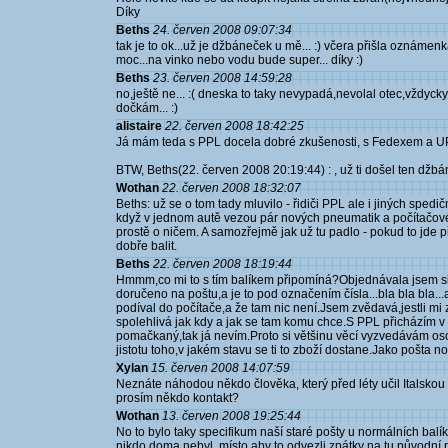
Díky
Beths
24. červen 2008 09:07:34
tak je to ok...už je džbáneček u mě... :) včera přišla oznáme
moc...na vinko nebo vodu bude super... díky :)
Beths
23. červen 2008 14:59:28
no,ještě ne... :( dneska to taky nevypadá,nevolal otec,vždyc
dočkám... :)
alistaire
22. červen 2008 18:42:25
Já mám teda s PPL docela dobré zkušenosti, s Fedexem a UPS v
BTW, Beths(22. červen 2008 20:19:44) : , už ti došel ten dž
Wothan
22. červen 2008 18:32:07
Beths: už se o tom tady mluvilo - řidiči PPL ale i jiných spedi
když v jednom autě vezou pár nových pneumatik a počítačové
prostě o ničem. A samozřejmě jak už tu padlo - pokud to jde př
dobře balit.
Beths
22. červen 2008 18:19:44
Hmmm,co mi to s tím balíkem připomíná?Objednávala jsem si k
doručeno na poštu,a je to pod označením čísla...bla bla bla...
podíval do počítače,a že tam nic není.Jsem zvědavá,jestli mi
spolehlivá jak kdy a jak se tam komu chce.S PPL přicházím v p
pomačkaný,tak já nevím.Proto si většinu věcí vyzvedávám os
jistotu toho,v jakém stavu se ti to zboží dostane.Jako pošta n
Xylan
15. červen 2008 14:07:59
Neznáte náhodou někdo člověka, který před léty učil Italskou
prosím někdo kontakt?
Wothan
13. červen 2008 19:25:44
No to bylo taky specifikum naší staré pošty u normálních balí
nikdo doma nebyl, místo aby to odvezli zpátky na tu původní 