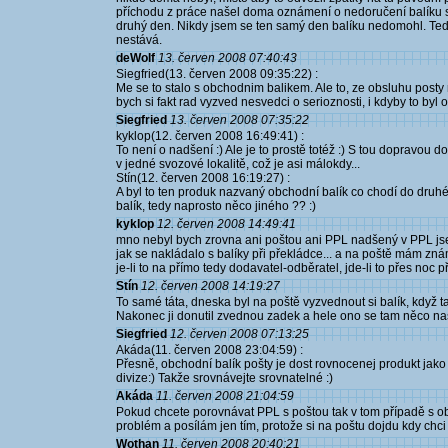
příchodu z práce našel doma oznámení o nedoručení balíku s
druhý den. Nikdy jsem se ten samý den balíku nedomohl. Teď 
nestává.
deWolf
13. červen 2008 07:40:43
Siegfried(13. červen 2008 09:35:22) :
Me se to stalo s obchodnim balikem. Ale to, ze obsluhu posty
bych si fakt rad vyzved nesvedci o serioznosti, i kdyby to byl 
Siegfried
13. červen 2008 07:35:22
kyklop(12. červen 2008 16:49:41) :
To není o nadšení :) Ale je to prostě totéž :) S tou dopravou do
v jedné svozové lokalitě, což je asi málokdy...
Stín(12. červen 2008 16:19:27) :
A byl to ten produk nazvaný obchodní balík co chodí do druh
balík, tedy naprosto něco jiného ?? :)
kyklop
12. červen 2008 14:49:41
mno nebyl bych zrovna ani poštou ani PPL nadšený v PPL jse
jak se nakládalo s balíky při překládce... a na poště mám zná
je-li to na přímo tedy dodavatel-odběratel, jde-li to přes noc 
Stín
12. červen 2008 14:19:27
To samé táta, dneska byl na poště vyzvednout si balík, když tam
Nakonec ji donutil zvednou zadek a hele ono se tam něco na
Siegfried
12. červen 2008 07:13:25
Akáda(11. červen 2008 23:04:59) :
Přesně, obchodní balík pošty je dost rovnocenej produkt jako
divize:) Takže srovnávejte srovnatelné :)
Akáda
11. červen 2008 21:04:59
Pokud chcete porovnávat PPL s poštou tak v tom případě s o
problém a posílám jen tím, protože si na poštu dojdu kdy chc
Wothan
11. červen 2008 20:40:21