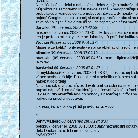
rozebírat.
Necháš si dělo udělat a nebo sám uděláš z jinýho matroše. N
Můj názor na samodomo už tu někde zazněl - nedoporučuju be
přebytkáče a vojnové čorkaře nebudeš. Zbývá tedy nějaký li
najdeš Googlem, nebo tu o něj slušně poprosíš a nebo si na
zavoláš na jejich číslo a zkusíš se jich zeptat, kdo dělal mazlík
Jarwiks
09. červenec 2008 12:42:38
maser(05. červenec 2008 21:20:40) : Ty doufám, žes už mini
jen je potřeba mít na ty pekelné Johanity :-D pořádně kalib
Wothan
09. červenec 2008 07:45:17
Maser: a za kolik? Tohle ještě ve sbírce obléhacích strojů ne
alistaire
09. červenec 2008 07:09:12
hawkwind(09. červenec 2008 09:04:58) : mno... diplomatičtěji 
je to tak.
hawkwind
09. červenec 2008 07:04:58
JohnyMafioso(08. červenec 2008 21:48:37) : Poslouchej kretén
vůbec nevíš která bije. Dostals hned v několika vláknech soli
nakopat do prdele.
Nechápu jak si vůbec můžeš dovolit bejt sprostej na někoho kd
napsal odpověd´ na otázku která je na úrovni 14 letého frack
Tak se budto okamžitě hod´do pohody a neotvírej si držku na li
´odkud jsi přišel a neotravuj.
Doufám, že je ti to pro příště jasný? JASNÝ???
J.
JohnyMafioso
08. červenec 2008 19:48:37
potok(07. červenec 2008 10:10:00) : Jaky neznalostni dotazy
dela.Doufam ze je ti to pro priste jasny!!
JASNY????