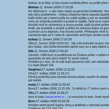
Kyklop: to je blbý, to bys musel rozdělat přímo na poště před
Wothan
11. červen 2008 17:10:28
No stěžovat si - u vás nebo napiš na generální ředitelství. On
lety něco podobného - chybou úřadnice která napsala špatně 
balík došel ale z tamní pošty ho vrátili zpátky a ani se neobt
cenu ze složenky potvrdil) a poslali to zpátky. Tady se to vysvět
donutili mně to vyzvednou a znovu poslat, opět za plné poštov
tvrdě, ale korektně a slušně a přišel mi omluvný dopis od gene
a peníze za tu dopravu. A to docela rychle. Překvapilo mně to
nacházím taky až II. nebo III. upomínku aniž bych dostal ozn
kyklop
11. červen 2008 17:05:50
Stín(11. červen 2008 19:00:42) : Tak s tím bohužel nicmoc nen
tam nedal, nám došla keramika úplně nasr..ku a taky žádné za
Stín
11. červen 2008 17:00:42
Zdravím, chtěl bych si postěžovat na Českou poštu v našem mě
upomínku že tam něco mám!! To samé rodina.
Problém je v tom, že mi měl dojít opravený meč, ale odesilate
Co mám dělat? Dík.
Siegfried
27. květen 2008 12:11:00
Víťa(27. květen 2008 12:28:27) :
Pérový podložky jsou dneska docela drahý, myslím že kdyby t
pár kaček...
malej
27. květen 2008 11:05:42
Born(27. květen 2008 12:25:26) : Si děláš pr..l? Jedno navíc,v
Víťa
27. květen 2008 10:28:27
zkus to tady (
bazar.arms.cz...
) a nezasírej to tady. Jinak my
Born
27. květen 2008 10:25:26
Prodám velmi levně šupinu zbroj,a drátěnku z pérovek poni
Čelákovic tel.775 254 372