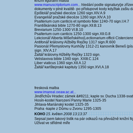
knižní figurální malba
www.manuscriptorium.com...
hledání podle signatury(je zříze
dokumenty v plné kvalitě- po přístupové kody kdyžtak zašlu 
Epištolář pražské diecéze 1260 sign.XIV.A.9
Evangeliář pražské diecéze 1260 sign.XIV.A.10
Psalterium cum canticis et symbolo fidei 1240-70 sign.I.H.7
Františkánská bible 1270-80 sign.XII.B.13
Breviarium 1250-1300 VI.B.10
Psalterium cum canticis 1250-1300 sign.XII.G.8
Lekcionář Alberta Míšeňského(Lectionarium officii Cisterci
Antifonář královny Alžběty Rejčky 1317 sign.R.600
Pasionál Přemyslovny Kunhůty 1312-21 kanovník Beneš (písař 
sign. XIV.A.17
Žaltář královny Alžběty Rejčky 1323 sign.
Velislavova bible 1340 sign. XXIII.C.124
Liber viaticus 1360 sign.XII.A.12
Žaltář karlštejnské kapituly 1350 sign.XVI.A.18
fresková malba
www.imareal.oeaw.ac.at...
Jindřichův Hradec zámek &#8211; kaple sv. Ducha 1338-svat
Hosín-kostel Narození Panny Marie 1325-35
Jihlava-Mariánský kostel 1325-35
Praha -kaple z Důmu u Zvonu 1295-1305
KOHO
15. květen 2008 13:13:37
Sepsal jsem takový listík na pár odkazů na převážně knižní f
Užívat ve střídmé míře