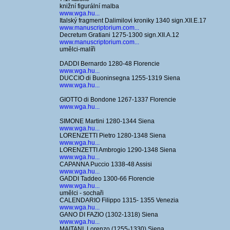
knižní figurální malba
www.wga.hu...
Italský fragment Dalimilovi kroniky 1340 sign.XII.E.17
www.manuscriptorium.com...
Decretum Gratiani 1275-1300 sign.XII.A.12
www.manuscriptorium.com...
umělci-malíři
DADDI Bernardo 1280-48 Florencie
www.wga.hu...
DUCCIO di Buoninsegna 1255-1319 Siena
www.wga.hu...
GIOTTO di Bondone 1267-1337 Florencie
www.wga.hu...
SIMONE Martini 1280-1344 Siena
www.wga.hu...
LORENZETTI Pietro 1280-1348 Siena
www.wga.hu...
LORENZETTI Ambrogio 1290-1348 Siena
www.wga.hu...
CAPANNA Puccio 1338-48 Assisi
www.wga.hu...
GADDI Taddeo 1300-66 Florencie
www.wga.hu...
umělci - sochaři
CALENDARIO Filippo 1315- 1355 Venezia
www.wga.hu...
GANO DI FAZIO (1302-1318) Siena
www.wga.hu...
MAITANI, Lorenzo (1255-1330) Siena