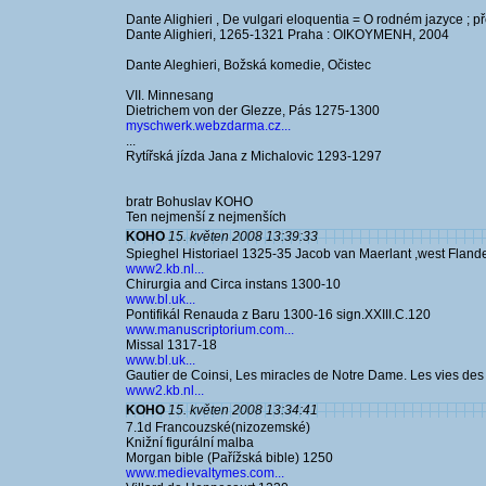
Dante Alighieri , De vulgari eloquentia = O rodném jazyce ; 
Dante Alighieri, 1265-1321 Praha : OIKOYMENH, 2004
Dante Aleghieri, Božská komedie, Očistec
VII. Minnesang
Dietrichem von der Glezze, Pás 1275-1300
myschwerk.webzdarma.cz...
...
Rytířská jízda Jana z Michalovic 1293-1297
bratr Bohuslav KOHO
Ten nejmenší z nejmenších
KOHO
15. květen 2008 13:39:33
Spieghel Historiael 1325-35 Jacob van Maerlant ,west Fland
www2.kb.nl...
Chirurgia and Circa instans 1300-10
www.bl.uk...
Pontifikál Renauda z Baru 1300-16 sign.XXIII.C.120
www.manuscriptorium.com...
Missal 1317-18
www.bl.uk...
Gautier de Coinsi, Les miracles de Notre Dame. Les vies de
www2.kb.nl...
KOHO
15. květen 2008 13:34:41
7.1d Francouzské(nizozemské)
Knižní figurální malba
Morgan bible (Pařížská bible) 1250
www.medievaltymes.com...