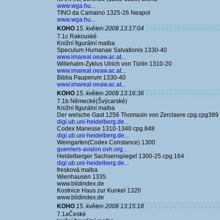
www.wga.hu...
TINO da Camaino 1325-26 Neapol
www.wga.hu...
KOHO
15. květen 2008 13:17:04
7.1c Rakouské
Knižní figurální malba
Speculum Humanae Salvationis 1330-40
www.imareal.oeaw.ac.at...
Willehalm-Zyklus Ulrich von Türlin 1310-20
www.imareal.oeaw.ac.at...
Biblia Pauperum 1330-40
www.imareal.oeaw.ac.at...
KOHO
15. květen 2008 13:16:36
7.1b Německé(Švýcarské)
Knižní figurální malba
Der welsche Gast 1256 Thomasin von Zerclaere cpg.cpg389
digi.ub.uni-heidelberg.de...
Codex Manesse 1310-1340 cpg.848
digi.ub.uni-heidelberg.de...
Weingarten(Codex Constance) 1300
guerriers-avalon.ovh.org...
Heidelberger Sachsenspiegel 1300-25 cpg.164
digi.ub.uni-heidelberg.de...
fresková malba
Wienhausen 1335
www.bildindex.de
Kostnice Haus zur Kunkel 1320
www.bildindex.de
KOHO
15. květen 2008 13:15:18
7.1aČeské