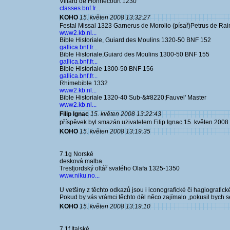
Villard de Honnecourt 1230
classes.bnf.fr...
KOHO
15. květen 2008 13:32:27
Festal Missal 1323 Garnerus de Morolio (písař)Petrus de Rai
www2.kb.nl...
Bible Historiale, Guiard des Moulins 1320-50 BNF 152
gallica.bnf.fr...
Bible Historiale,Guiard des Moulins 1300-50 BNF 155
gallica.bnf.fr...
Bible Historiale 1300-50 BNF 156
gallica.bnf.fr...
Rhimebible 1332
www2.kb.nl...
Bible Historiale 1320-40 Sub-&#8220;Fauvel' Master
www2.kb.nl...
Filip Ignac
15. květen 2008 13:22:43
příspěvek byl smazán użivatelem Filip Ignac 15. květen 2008
KOHO
15. květen 2008 13:19:35
7.1g Norské
desková malba
Tresfjordský oltář svatého Olafa 1325-1350
www.niku.no...
U vetšiny z těchto odkazů jsou i iconografické či hagiografick
Pokud by vás vrámci těchto děl něco zajímalo ,pokusil bych se
KOHO
15. květen 2008 13:19:10
7.1f Italské