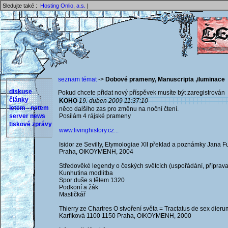
Sledujte také :
Hosting Onlio, a.s.
|
seznam témat
->
Dobové prameny, Manuscripta ,iluminace
diskuse
Pokud chcete přidat nový příspěvek musíte být zaregistrován 
články
KOHO
19. duben 2009 11:37:10
letem - netem
něco dalšího zas pro změnu na noční čtení.
server news
Posílám 4 rájské prameny
tiskové zprávy
www.livinghistory.cz...
Isidor ze Sevilly, Etymologiae XII překlad a poznámky Jana 
Praha, OIKOYMENH, 2004
Středověké legendy o českých světcích (uspořádání, příprava 
Kunhutina modlitba
Spor duše s tělem 1320
Podkoní a žák
Mastičkář
Thierry ze Chartres O stvoření světa = Tractatus de sex die
Karfíková 1100 1150 Praha, OIKOYMENH, 2000