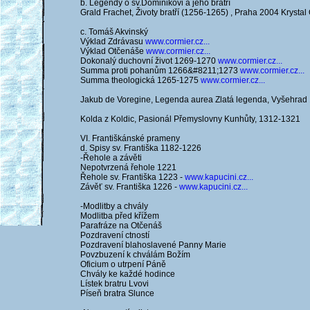
b. Legendy o sv.Dominikovi a jeho bratří
Grald Frachet, Životy bratří (1256-1265) , Praha 2004 Krystal
c. Tomáš Akvinský
Výklad Zdrávasu
www.cormier.cz...
Výklad Otčenáše
www.cormier.cz...
Dokonalý duchovní život 1269-1270
www.cormier.cz...
Summa proti pohanům 1266&#8211;1273
www.cormier.cz...
Summa theologická 1265-1275
www.cormier.cz...
Jakub de Voregine, Legenda aurea Zlatá legenda, Vyšehrad
Kolda z Koldic, Pasionál Přemyslovny Kunhůty, 1312-1321
VI. Františkánské prameny
d. Spisy sv. Františka 1182-1226
-Řehole a závěti
Nepotvrzená řehole 1221
Řehole sv. Františka 1223 -
www.kapucini.cz...
Závěť sv. Františka 1226 -
www.kapucini.cz...
-Modlitby a chvály
Modlitba před křížem
Parafráze na Otčenáš
Pozdravení ctností
Pozdravení blahoslavené Panny Marie
Povzbuzení k chválám Božím
Oficium o utrpení Páně
Chvály ke každé hodince
Lístek bratru Lvovi
Píseň bratra Slunce