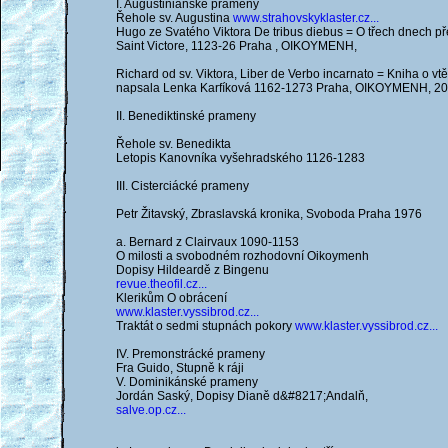
I. Augustiniánské prameny
Řehole sv. Augustina
www.strahovskyklaster.cz...
Hugo ze Svatého Viktora De tribus diebus = O třech dnech 
Saint Victore, 1123-26 Praha , OIKOYMENH,
Richard od sv. Viktora, Liber de Verbo incarnato = Kniha o v
napsala Lenka Karfíková 1162-1273 Praha, OIKOYMENH, 2
II. Benediktinské prameny
Řehole sv. Benedikta
Letopis Kanovníka vyšehradského 1126-1283
III. Cisterciácké prameny
Petr Žitavský, Zbraslavská kronika, Svoboda Praha 1976
a. Bernard z Clairvaux 1090-1153
O milosti a svobodném rozhodovní Oikoymenh
Dopisy Hildeardě z Bingenu
revue.theofil.cz...
Klerikům O obrácení
www.klaster.vyssibrod.cz...
Traktát o sedmi stupnách pokory
www.klaster.vyssibrod.cz...
IV. Premonstrácké prameny
Fra Guido, Stupně k ráji
V. Dominikánské prameny
Jordán Saský, Dopisy Dianě d&#8217;Andalň,
salve.op.cz...