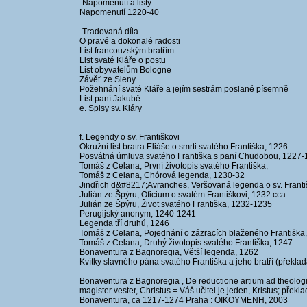
-Napomenutí a listy
Napomenutí 1220-40
-Tradovaná díla
O pravé a dokonalé radosti
List francouzským bratřím
List svaté Kláře o postu
List obyvatelům Bologne
Závěť ze Sieny
Požehnání svaté Kláře a jejím sestrám poslané písemně
List paní Jakubě
e. Spisy sv. Kláry
f. Legendy o sv. Františkovi
Okružní list bratra Eliáše o smrti svatého Františka, 1226
Posvátná úmluva svatého Františka s paní Chudobou, 1227
Tomáš z Celana, První životopis svatého Františka,
Tomáš z Celana, Chórová legenda, 1230-32
Jindřich d&#8217;Avranches, Veršovaná legenda o sv. Frant
Julián ze Špýru, Oficium o svatém Františkovi, 1232 cca
Julián ze Špýru, Život svatého Františka, 1232-1235
Perugijský anonym, 1240-1241
Legenda tří druhů, 1246
Tomáš z Celana, Pojednání o zázracích blaženého Františka
Tomáš z Celana, Druhý životopis svatého Františka, 1247
Bonaventura z Bagnoregia, Větší legenda, 1262
Kvítky slavného pána svatého Františka a jeho bratří (překla
Bonaventura z Bagnoregia , De reductione artium ad theologia
magister vester, Christus = Váš učitel je jeden, Kristus; př
Bonaventura, ca 1217-1274 Praha : OIKOYMENH, 2003