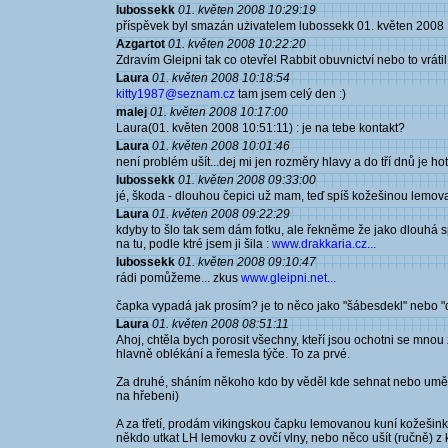
lubossekk
01. květen 2008 10:29:19
příspěvek byl smazán użivatelem lubossekk 01. květen 2008 
Azgartot
01. květen 2008 10:22:20
Zdravím Gleipni tak co otevřel Rabbit obuvnictví nebo to vrát
Laura
01. květen 2008 10:18:54
kitty1987@seznam.cz
tam jsem celý den :)
malej
01. květen 2008 10:17:00
Laura(01. květen 2008 10:51:11) : je na tebe kontakt?
Laura
01. květen 2008 10:01:46
není problém ušít...dej mi jen rozměry hlavy a do tří dnů je ho
lubossekk
01. květen 2008 09:33:00
jé, škoda - dlouhou čepici už mam, teď spíš kožešinou lemova
Laura
01. květen 2008 09:22:29
kdyby to šlo tak sem dám fotku, ale řekněme že jako dlouhá s
na tu, podle ktré jsem ji šila :
www.drakkaria.cz...
lubossekk
01. květen 2008 09:10:47
rádi pomůžeme... zkus
www.gleipni.net...
čapka vypadá jak prosím? je to něco jako "šábesdekl" nebo "
Laura
01. květen 2008 08:51:11
Ahoj, chtěla bych porosit všechny, kteří jsou ochotni se mnou
hlavně oblékání a řemesla týče. To za prvé.
Za druhé, sháním někoho kdo by věděl kde sehnat nebo uměl v
na hřebeni)
A za třetí, prodám vikingskou čapku lemovanou kuní kožešinko
někdo utkat LH lemovku z ovčí vlny, nebo něco ušít (ručně) z