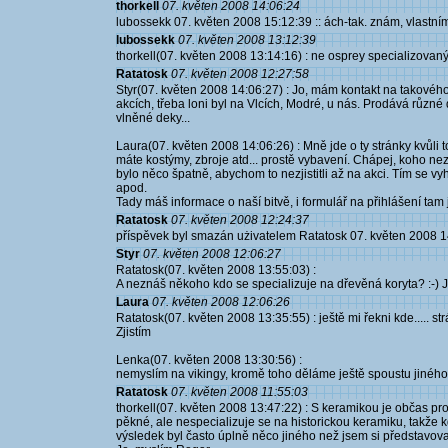
thorkell
07. květen 2008 14:06:24
lubossekk 07. květen 2008 15:12:39 :: ách-tak. znám, vlastním,
lubossekk
07. květen 2008 13:12:39
thorkell(07. květen 2008 13:14:16) : ne osprey specializovan
Ratatosk
07. květen 2008 12:27:58
Styr(07. květen 2008 14:06:27) : Jo, mám kontakt na takového
akcích, třeba loni byl na Vlcích, Modré, u nás. Prodává různé d
vlněné deky...
Laura(07. květen 2008 14:06:26) : Mně jde o ty stránky kvůli to
máte kostýmy, zbroje atd... prostě vybavení. Chápej, koho n
bylo něco špatně, abychom to nezjistitli až na akci. Tím 
apod.
Tady máš informace o naší bitvě, i formulář na přihlášení tam 
Ratatosk
07. květen 2008 12:24:37
příspěvek byl smazán użivatelem Ratatosk 07. květen 2008 1
Styr
07. květen 2008 12:06:27
Ratatosk(07. květen 2008 13:55:03) :
A neznáš někoho kdo se specializuje na dřevěná koryta? :-) 
Laura
07. květen 2008 12:06:26
Ratatosk(07. květen 2008 13:35:55) : ještě mi řekni kde..... s
Zjistím
Lenka(07. květen 2008 13:30:56) :
nemyslím na vikingy, kromě toho děláme ještě spoustu jiného
Ratatosk
07. květen 2008 11:55:03
thorkell(07. květen 2008 13:47:22) : S keramikou je občas prob
pěkné, ale nespecializuje se na historickou keramiku, takže 
výsledek byl často úplně něco jiného než jsem si představovala