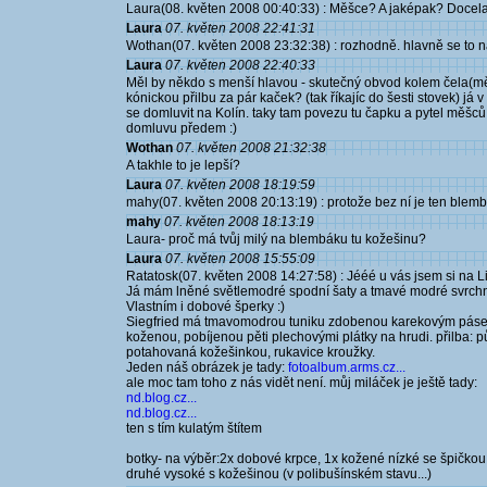
Laura(08. květen 2008 00:40:33) : Měšce? A jaképak? Docela 
Laura
07. květen 2008 22:41:31
Wothan(07. květen 2008 23:32:38) : rozhodně. hlavně se to na
Laura
07. květen 2008 22:40:33
Měl by někdo s menší hlavou - skutečný obvod kolem čela(mě
kónickou přilbu za pár kaček? (tak říkajíc do šesti stovek) j
se domluvit na Kolín. taky tam povezu tu čapku a pytel měšc
domluvu předem :)
Wothan
07. květen 2008 21:32:38
A takhle to je lepší?
Laura
07. květen 2008 18:19:59
mahy(07. květen 2008 20:13:19) : protože bez ní je ten ble
mahy
07. květen 2008 18:13:19
Laura- proč má tvůj milý na blembáku tu kožešinu?
Laura
07. květen 2008 15:55:09
Ratatosk(07. květen 2008 14:27:58) : Jééé u vás jsem si na L
Já mám lněné světlemodré spodní šaty a tmavé modré svrchn
Vlastním i dobové šperky :)
Siegfried má tmavomodrou tuniku zdobenou karekovým pásem
koženou, pobíjenou pěti plechovými plátky na hrudi. přilba: p
potahovaná kožešinkou, rukavice kroužky.
Jeden náš obrázek je tady:
fotoalbum.arms.cz...
ale moc tam toho z nás vidět není. můj miláček je ještě tady:
nd.blog.cz...
nd.blog.cz...
ten s tím kulatým štítem
botky- na výběr:2x dobové krpce, 1x kožené nízké se špičkou
druhé vysoké s kožešinou (v polibušínském stavu...)