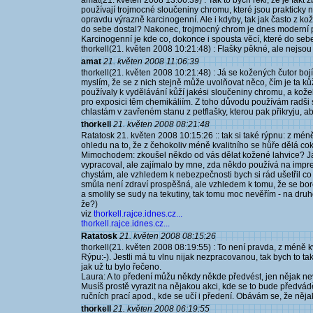
amat(21. květen 2008 13:06:39) : Tak to bych řekl, že je fakt
používají trojmocné sloučeniny chromu, které jsou prakticky n
opravdu výrazně karcinogenní. Ale i kdyby, tak jak často z kož
do sebe dostal? Nakonec, trojmocný chrom je dnes moderní po
Karcinogenní je kde co, dokonce i spousta věcí, které do seb
thorkell(21. květen 2008 10:21:48) : Flašky pěkné, ale nejso
amat
21. květen 2008 11:06:39
thorkell(21. květen 2008 10:21:48) : Já se kožených čutor bo
myslím, že se z nich stejně může uvolňovat něco, čím je ta k
používaly k vydělávání kůží jakési sloučeniny chromu, a kož
pro exposici těm chemikáliím. Z toho důvodu používám radši
chlastám v zavřeném stanu z petflašky, kterou pak přikryju, aby
thorkell
21. květen 2008 08:21:48
Ratatosk 21. květen 2008 10:15:26 :: tak si také rýpnu: z mén
ohledu na to, že z čehokoliv méně kvalitního se hůře dělá coko
Mimochodem: zkoušel někdo od vás dělat kožené lahvice? Já
vypracoval, ale zajímalo by mne, zda někdo používá na impre
chystám, ale vzhledem k nebezpečnosti bych si rád ušetřil co 
smůla není zdraví prospěšná, ale vzhledem k tomu, že se bo
a smolily se sudy na tekutiny, tak tomu moc nevěřím - na druh
že?)
viz
thorkell.rajce.idnes.cz...
thorkell.rajce.idnes.cz...
Ratatosk
21. květen 2008 08:15:26
thorkell(21. květen 2008 08:19:55) : To není pravda, z méně kval
Rýpu:-). Jestli má tu vlnu nijak nezpracovanou, tak bych to tak
jak už tu bylo řečeno.
Laura: A to předení můžu někdy někde předvést, jen nějak neví
Musíš prostě vyrazit na nějakou akci, kde se to bude předvádět
ručních prací apod., kde se učí i předení. Obávám se, že něj
thorkell
21. květen 2008 06:19:55