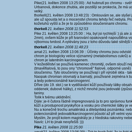
Pike(21. květen 2008 13:25:00) : Ad hubnutí po chromu - sv
Urbanová, dokonce zhubla, ale později se prokecla, že má 
velký.
thorkell(21. květen 2008 13:48:23) : Omlouvám se, ale slyšel 
ale už spousta let a o mocenství chromu tehdy řeč nebyla. Pro
koželuhů vyšší a že je to způsoběno sloučeninami chromu.
thorkell
21. květen 2008 11:52:53
Pike 21. květen 2008 13:25:00 :: Ha, byl jsi rychlejší :) já ale 
2mm), ovšem kůže je při tvarování opakovaně napouštěna vosk
výbornou tvrdost. A vylévány jsou z toho důvodu také silnější 
thorkell
21. květen 2008 11:48:23
amat 21. květen 2008 13:06:39 :: Účinky chromu jsou odvislé
chrom je biologicky velice významný (metabolismus cukrů) a n
chrom je latentním karcinogenem.
V kožedělství se používá kamenec chromitý, ovšem slouží nej
(tmavěfialová, to jsou ony "chromově" fialové, odporné usně
sloučeninu. Tyto sloučeniny se používají i při výrobě skla - ta
Naopak chroman olovnatý a barnatý, používané zejména k bar
a tedy potencionálně karcinogenní.
Dříve (do 19. stol.) se k vydělávání kůží používaly látky obsahu
oddenek; dubové hálky), z nichž mnohé jsou jedovaté (způsob
taniny.
Tolik k tvému uklidnění.
Dále: je-li čutora řádně impregnovaná (a to pro správnou fun
kůží a prostupnost pryskyřice a vosku pro chemické látky je 
Nu a konečně trochu amatérská a diletantská poznámka: nebud
potencionálně jedovaté/karcinogenní působí až při velmi vyso
Myslím, že projít kolem magistrály je z hlediska rakoviny nebe
Navíc: LH to jinak nevyřešíš :)))
Pike
21. květen 2008 11:25:00