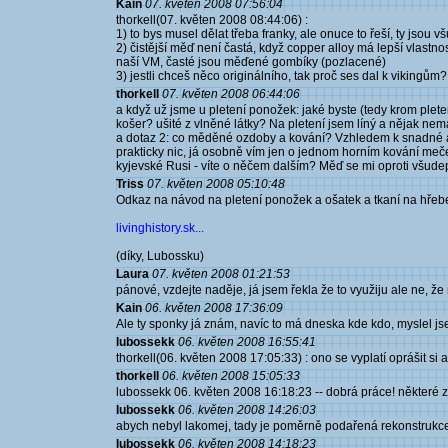
Kain
07. květen 2008 07:56:04
thorkell(07. květen 2008 08:44:06) :
1) to bys musel dělat třeba franky, ale onuce to řeší, ty jsou v
2) čistější měď není častá, když copper alloy má lepší vlastn
naší VM, časté jsou měďené gombíky (pozlacené)
3) jestli chceš něco originálního, tak proč ses dal k vikingům?
thorkell
07. květen 2008 06:44:06
a když už jsme u pletení ponožek: jaké byste (tedy krom plete
košer? ušité z vlněné látky? Na pletení jsem líný a nějak ne
a dotaz 2: co měděné ozdoby a kování? Vzhledem k snadné a
prakticky nic, já osobně vím jen o jednom horním kování meče
kyjevské Rusi - víte o něčem dalším? Měď se mi oproti všudep
Triss
07. květen 2008 05:10:48
Odkaz na návod na pletení ponožek a ošatek a tkaní na hře
livinghistory.sk...
(díky, Lubossku)
Laura
07. květen 2008 01:21:53
pánové, vzdejte naděje, já jsem řekla že to využiju ale ne, že n
Kain
06. květen 2008 17:36:09
Ale ty sponky já znám, navíc to má dneska kde kdo, myslel js
lubossekk
06. květen 2008 16:55:41
thorkell(06. květen 2008 17:05:33) : ono se vyplatí oprášit si 
thorkell
06. květen 2008 15:05:33
lubossekk 06. květen 2008 16:18:23 -- dobrá práce! některé z
lubossekk
06. květen 2008 14:26:03
abych nebyl lakomej, tady je poměrně podařená rekonstruk
lubossekk
06. květen 2008 14:18:23