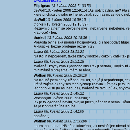
www.altan-ip.cz...
Filip Ignac
13. květen 2008 11:33:53
deWolf(13. květen 2008 12:59:15) : Asi sotv bavlna, ne? Ptá s
které přichází v úvahu je lněné. JInak souhlasím, že jde o ne
deWolf
13. květen 2008 10:59:15
thorkell(13. květen 2008 12:18:39) :
Reznym platnem se obycejne mysli nebarvene, nebelene, vet
krabicce) - len.
thorkell
13. květen 2008 10:18:39
Poradila by nějaká moudrá hospodyňka (či i hospodář) hlupci 
A klasické, běžně prodejné režné nitě?
Laura
09. květen 2008 18:15:21
Na Kolín nepojedem, takže kdyby kdokoliv cokoliv chtěl tak 
Laura
08. květen 2008 19:51:18
svařená...kdyby byla z jednoho kusu tak ji nedám, i když v ní
minimálně s brejlema (mám se ráda)
Wothan
08. květen 2008 19:20:10
Na Kolíně jsem nebyl už spoustu let, ale já jí nepotřebuju, ch
určitě zajímalo) aby ses toho rychleji zbavila. Tím "jak je to 
jednoho kusu (to asi nebude), svařené ze dvou půlek, snýtov
Laura
08. květen 2008 17:49:21
Wothan(08. květen 2008 19:33:00) :
jak je to vyrobené nevím, dvojka plech, nánosník nemá. Dělal
že je k ohmatání na Kolíně.
Laura
08. květen 2008 17:41:09
posláno :)
Wothan
08. květen 2008 17:33:00
Laura: pokud nabízíš něco takového, tak nestačí jen obvod hlav