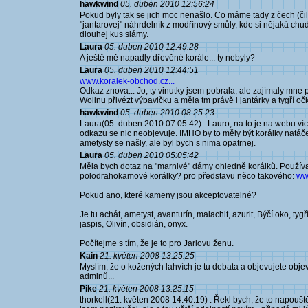
hawkwind
05. duben 2010 12:56:24
Pokud byly tak se jich moc nenašlo. Co máme tady z čech (čili t
"jantarovej" náhrdelník z modřínový smůly, kde si nějaká chu
dlouhej kus slámy.
Laura
05. duben 2010 12:49:28
A ještě mě napadly dřevěné korále... ty nebyly?
Laura
05. duben 2010 12:44:51
www.koralek-obchod.cz...
Odkaz znova... Jo, ty vinutky jsem pobrala, ale zajímaly mn
Wolinu přivézt výbavičku a měla tm právě i jantárky a tygří o
hawkwind
05. duben 2010 08:25:23
Laura(05. duben 2010 07:05:42) : Lauro, na to je na webu víc 
odkazu se nic neobjevuje. IMHO by to měly být korálky natáče
ametysty se našly, ale byl bych s nima opatrnej.
Laura
05. duben 2010 05:05:42
Měla bych dotaz na "marnivé" dámy ohledně korálků. Používa
polodrahokamové korálky? pro představu něco takového:
ww
Pokud ano, které kameny jsou akceptovatelné?
Je tu achát, ametyst, avanturín, malachit, azurit, Býčí oko, tygří
jaspis, Olivín, obsidián, onyx.
Počítejme s tím, že je to pro Jarlovu ženu.
Kain
21. květen 2008 13:25:25
Myslím, že o kožených lahvích je tu debata a objevujete objev
adminů...
Pike
21. květen 2008 13:25:15
thorkell(21. květen 2008 14:40:19) : Řekl bych, že to napouště