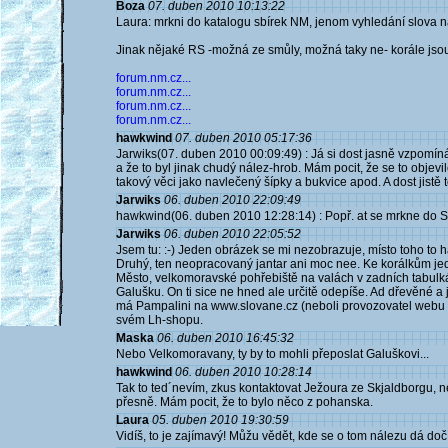
Boza
07. duben 2010 10:13:22
Laura: mrkni do katalogu sbírek NM, jenom vyhledání slova 
Jinak nějaké RS -možná ze smůly, možná taky ne- korále jso
forum.nm.cz...
forum.nm.cz...
forum.nm.cz...
forum.nm.cz...
hawkwind
07. duben 2010 05:17:36
Jarwiks(07. duben 2010 00:09:49) : Já si dost jasně vzpomínám
a že to byl jinak chudý nález-hrob. Mám pocit, že se to objevil
takový věci jako navlečený šípky a bukvice apod. A dost jistě 
Jarwiks
06. duben 2010 22:09:49
hawkwind(06. duben 2010 12:28:14) : Popř. at se mrkne do SBM
Jarwiks
06. duben 2010 22:05:52
Jsem tu: :-) Jeden obrázek se mi nezobrazuje, místo toho to há
Druhý, ten neopracovaný jantar ani moc nee. Ke korálkům je
Město, velkomoravské pohřebiště na valách v zadních tabulká
Galušku. On ti sice ne hned ale určitě odepíše. Ad dřevěné a j
má Pampalini na www.slovane.cz (neboli provozovatel webu Pe
svém Lh-shopu.
Maska
06. duben 2010 16:45:32
Nebo Velkomoravany, ty by to mohli přeposlat Galuškovi...
hawkwind
06. duben 2010 10:28:14
Tak to ted´nevím, zkus kontaktovat Ježoura ze Skjaldborgu, n
přesně. Mám pocit, že to bylo něco z pohanska.
Laura
05. duben 2010 19:30:59
Vidíš, to je zajímavý! Můžu vědět, kde se o tom nálezu dá dočí