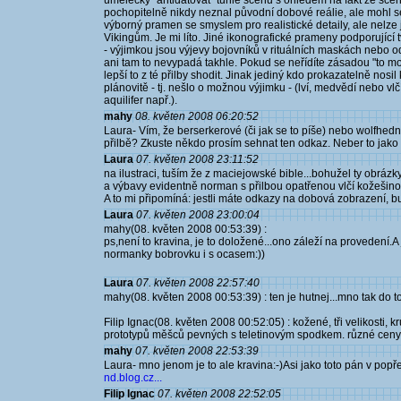
umělecky "antidatovat" tuhle scénu s ohledem na fakt že scén
pochopitelně nikdy neznal původní dobové reálie, ale mohl 
výborný pramen se smyslem pro realistické detaily, ale nelze 
Vikingům. Je mi líto. Jiné ikonografické prameny podporujíc
- výjimkou jsou výjevy bojovníků v rituálních maskách nebo 
ani tam to nevypadá takhle. Pokud se neřídíte zásadou "to mo
lepší to z té přilby shodit. Jinak jediný kdo prokazatelně nosi
plánovitě - tj. nešlo o možnou výjimku - (lví, medvědí nebo vlčí
aquilifer např.).
mahy
08. květen 2008 06:20:52
Laura- Vím, že berserkerové (či jak se to píše) nebo wolfhedn
přilbě? Zkuste někdo prosím sehnat ten odkaz. Neber to jako pr
Laura
07. květen 2008 23:11:52
na ilustraci, tuším že z maciejowské bible...bohužel ty obráz
a výbavy evidentně norman s přilbou opatřenou vlčí kožešinou (
A to mi připomíná: jestli máte odkazy na dobová zobrazení, b
Laura
07. květen 2008 23:00:04
mahy(08. květen 2008 00:53:39) :
ps,není to kravina, je to doložené...ono záleží na provedení.A 
normanky bobrovku i s ocasem:))
Laura
07. květen 2008 22:57:40
mahy(08. květen 2008 00:53:39) : ten je hutnej...mno tak d
Filip Ignac(08. květen 2008 00:52:05) : kožené, tři velikosti, 
prototypů měšců pevných s teletinovým spodkem. různé ceny z
mahy
07. květen 2008 22:53:39
Laura- mno jenom je to ale kravina:-)Asi jako toto pán v popř
nd.blog.cz...
Filip Ignac
07. květen 2008 22:52:05