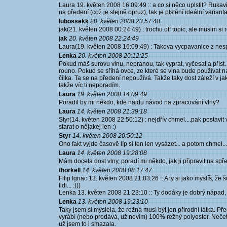
Laura 19. květen 2008 16:09:49 :: a co si něco uplstit? Rukavic
na předení (což je stejně opruz), tak je plstění ideální varianta.
lubossekk
20. květen 2008 23:57:48
jak(21. květen 2008 00:24:49) : trochu off topic, ale musim si r
jak
20. květen 2008 22:24:49
Laura(19. květen 2008 16:09:49) : Takova vycpavanice z nesp
Lenka
20. květen 2008 20:12:25
Pokud máš surovu vlnu, nepranou, tak vyprat, vyčesat a příst. 
rouno. Pokud se sříhá ovce, ze které se vlna bude používat n
čílka. Ta se na předení nepoužívá. Takže taky dost záleží v j
takže víc ti neporadím.
Laura
19. květen 2008 14:09:49
Poradil by mi někdo, kde najdu návod na zpracování vlny?
Laura
14. květen 2008 21:39:18
Styr(14. květen 2008 22:50:12) : nejdřív chmel....pak postavit 
starat o nějakej len :)
Styr
14. květen 2008 20:50:12
Ono fakt vyjde časově líp si ten len vysázet... a potom chmel... 
Laura
14. květen 2008 19:28:08
Mám docela dost vlny, poradí mi někdo, jak ji připravit na spř
thorkell
14. květen 2008 08:17:47
Filip Ignac 13. květen 2008 21:03:26 :: A ty si jako myslíš, 
lidi... :)))
Lenka 13. květen 2008 21:23:10 :: Ty dodáky je dobrý nápad, v
Lenka
13. květen 2008 19:23:10
Taky jsem si myslela, že režná musí být jen přírodní látka. Př
vyrábí (nebo prodává, už nevím) 100% režný polyester. Nečetla
už jsem to i smazala.