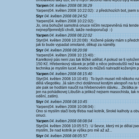
omotávkou taky užil, bo u mých second hand krpců byly krátké
Yarpen
04. květen 2008 08:36:29
Yarpen(04. květen 2008 10:22:02) : z předchozích bot, jsem se
Styr
04. květen 2008 08:24:52
Yarpen(04. květen 2008 10:22:02) :
Jo, ona bohužel samotná onuce ničím nezpevněná má tenden
nejnepříjemnější chvíli, takže nedoporučuji :-)
Yarpen
04. květen 2008 08:22:02
Styr(04. květen 2008 10:20:08) : Kožené pásky mám s předchoz
jak to bude vypadat omotané, děkuji za náměty.
Styr
04. květen 2008 08:20:08
Yarpen(04. květen 2008 10:15:40) :
Karetkový pás není zas tak těžké udělat. A pokud se ti vyložen
150 Kč. Hřebenkový stávek je ještě o něco jednodušší než ka
technika je myslím lucet. Anebo to můžeš nahradit koženým 
Yarpen
04. květen 2008 08:15:40
Styr(04. květen 2008 10:10:45) : To bych musel mít někoho n
dělá všegotiku. Já sám chci dotáhnout kostým alespoň na tu t
ale pak se hodlám naučit na hřebenovém stávku... Zkrátka je
jen na pohádkovej Libušín a jelikož nejsem masochista, tak 
odění, zatím).
Styr
04. květen 2008 08:10:45
Yarpen(04. květen 2008 10:08:04) :
Ono si myslím stačí boty třeba nad kotník, široké kalhoty a 
onuci.
Yarpen
04. květen 2008 08:08:04
Styr(04. květen 2008 10:05:57) : U ševce, který mi je dělal js
myslím, že nad kotník je výška pro mě až až...
Styr
04. květen 2008 08:05:57