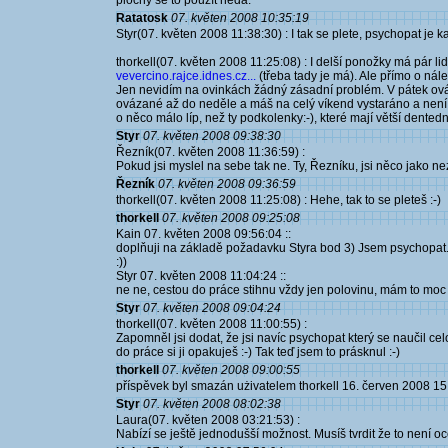
plochy se to použít nedá.
Ratatosk
07. květen 2008 10:35:19
Styr(07. květen 2008 11:38:30) : I tak se plete, psychopat je 
thorkell(07. květen 2008 11:25:08) : I delší ponožky má pár li
vevercino.rajce.idnes.cz...
(třeba tady je má). Ale přímo o ná
Jen nevidím na ovinkách žádný zásadní problém. V pátek ová
ovázané až do neděle a máš na celý víkend vystaráno a není co ř
o něco málo líp, než ty podkolenky:-), které mají větší dented
Styr
07. květen 2008 09:38:30
Řezník(07. květen 2008 11:36:59) :
Pokud jsi myslel na sebe tak ne. Ty, Řezníku, jsi něco jako ne
Řezník
07. květen 2008 09:36:59
thorkell(07. květen 2008 11:25:08) : Hehe, tak to se pleteš :-)
thorkell
07. květen 2008 09:25:08
Kain 07. květen 2008 09:56:04 ::
doplňuji na základě požadavku Styra bod 3) Jsem psychopat. 
:))
Styr 07. květen 2008 11:04:24 ::
ne ne, cestou do práce stihnu vždy jen polovinu, mám to moc 
Styr
07. květen 2008 09:04:24
thorkell(07. květen 2008 11:00:55) :
Zapomněl jsi dodat, že jsi navíc psychopat který se naučil 
do práce si ji opakuješ :-) Tak teď jsem to prásknul :-)
thorkell
07. květen 2008 09:00:55
příspěvek byl smazán użivatelem thorkell 16. červen 2008 15
Styr
07. květen 2008 08:02:38
Laura(07. květen 2008 03:21:53) :
Nabízí se ještě jednodušší možnost. Musíš tvrdit že to není oce