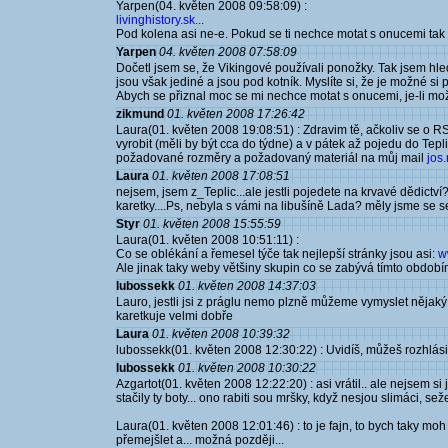
Yarpen(04. květen 2008 09:58:09) :
livinghistory.sk...
Pod kolena asi ne-e. Pokud se ti nechce motat s onucemi tak si
Yarpen
04. květen 2008 07:58:09
Dočetl jsem se, že Vikingové používali ponožky. Tak jsem hle
jsou však jediné a jsou pod kotník. Myslíte si, že je možné si
Abych se přiznal moc se mi nechce motat s onucemi, je-li mo
zikmund
01. květen 2008 17:26:42
Laura(01. květen 2008 19:08:51) : Zdravim tě, ačkoliv se o RS
vyrobit (měli by být cca do týdne) a v pátek až pojedu do Tepli
požadované rozměry a požadovaný materiál na můj mail
jos
Laura
01. květen 2008 17:08:51
nejsem, jsem z_Teplic...ale jestli pojedete na krvavé dědictví
karetky....Ps, nebyla s vámi na libušíně Lada? měly jsme se se
Styr
01. květen 2008 15:55:59
Laura(01. květen 2008 10:51:11) :
Co se oblékání a řemesel týče tak nejlepší stránky jsou asi:
w
Ale jinak taky weby většiny skupin co se zabývá tímto období
lubossekk
01. květen 2008 14:37:03
Lauro, jestli jsi z práglu nemo plzně můžeme vymyslet nějaký p
karetkuje velmi dobře
Laura
01. květen 2008 10:39:32
lubossekk(01. květen 2008 12:30:22) : Uvidíš, můžeš rozhlásit
lubossekk
01. květen 2008 10:30:22
Azgartot(01. květen 2008 12:22:20) : asi vrátil.. ale nejsem si
stačily ty boty... ono rabiti sou mršky, když nesjou slimáci, seže
Laura(01. květen 2008 12:01:46) : to je fajn, to bych taky m
přemejšlet a... možná později...