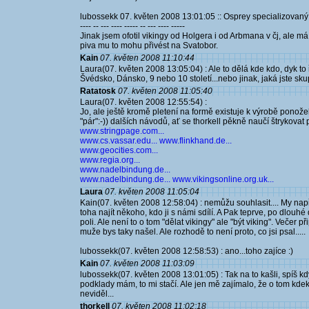
lubossekk 07. květen 2008 13:01:05 :: Osprey specializovaný 
---- -- --- ---- ----- -- --- ---- -----
Jinak jsem ofotil vikingy od Holgera i od Arbmana v čj, ale m
piva mu to mohu přivést na Svatobor.
Kain
07. květen 2008 11:10:44
Laura(07. květen 2008 13:05:04) : Ale to dělá kde kdo, dyk to ř
Švédsko, Dánsko, 9 nebo 10 století...nebo jinak, jaká jste sk
Ratatosk
07. květen 2008 11:05:40
Laura(07. květen 2008 12:55:54) :
Jo, ale ještě kromě pletení na formě existuje k výrobě ponož
"pár":-)) dalších návodů, ať se thorkell pěkně naučí štrykovat
www.stringpage.com...
www.cs.vassar.edu...
www.flinkhand.de...
www.geocities.com...
www.regia.org...
www.nadelbindung.de...
www.nadelbindung.de...
www.vikingsonline.org.uk...
Laura
07. květen 2008 11:05:04
Kain(07. květen 2008 12:58:04) : nemůžu souhlasit.... My např
toha najít někoho, kdo ji s námi sdílí. A Pak teprve, po dlouh
poli. Ale není to o tom "dělat vikingy" ale "být viking". Veče
muže bys taky našel. Ale rozhodě to není proto, co jsi psal.....
lubossekk(07. květen 2008 12:58:53) : ano...toho zajíce :)
Kain
07. květen 2008 11:03:09
lubossekk(07. květen 2008 13:01:05) : Tak na to kašli, spíš k
podklady mám, to mi stačí. Ale jen mě zajímalo, že o tom kde
neviděl...
thorkell
07. květen 2008 11:02:18