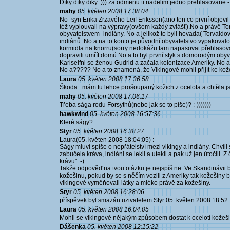
Díky díky díky :))) za odměnu ti nadělím jedno přehlasované -
mahy
05. květen 2008 17:38:04
No- syn Erika Zrzavého Leif Eriksson(ano ten co první objevil
též vyplouvali na výpravy(ovšem každý zvlášť).No a právě To
obyvatelstvem- indiány. No a jelikož to byli hovada( Torvaldo
indiánů. No a na to konto je původní obyvatelstvo vypakovalo
kormidla na knorru(sorry nedokážu tam napasovat přehlasovan
dopravili umřít domů.No a to byl první styk s domorodým obyva
Karlselfni se ženou Gudrid a začala kolonizace Ameriky. No a 
No a????? No a to znamená, že Vikingové mohli přijít ke kožeši
Laura
05. květen 2008 17:36:58
Škoda...mám tu lehce prošoupaný kožich z ocelota a chtěla jse
mahy
05. květen 2008 17:06:17
Třeba sága rodu Forsythů(nebo jak se to píše)? :-)))))))
hawkwind
05. květen 2008 16:57:36
Které ságy?
Styr
05. květen 2008 16:38:27
Laura(05. květen 2008 18:04:05) :
Ságy mluví spíše o nepřátelství mezi vikingy a indiány. Chvíl
zabučela kráva, indiáni se lekli a utekli a pak už jen útočili
krávu" :-)
Takže odpověď na tvou otázku je nejspíš ne. Ve Skandinávii bě
kožešinu, pokud by se s něčím vozili z Ameriky tak kožešiny b
vikingové vyměňovali látky a mléko právě za kožešiny.
Styr
05. květen 2008 16:28:06
příspěvek byl smazán użivatelem Styr 05. květen 2008 18:52
Laura
05. květen 2008 16:04:05
Mohli se vikingové nějakým způsobem dostat k ocelotí kožeš
Dášenka
05. květen 2008 12:15:22