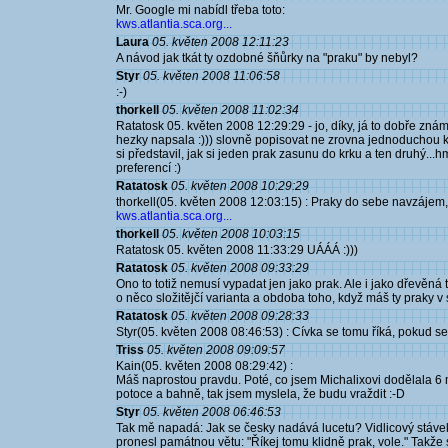
Mr. Google mi nabídl třeba toto:
kws.atlantia.sca.org...
Laura
05. květen 2008 12:11:23
A návod jak tkát ty ozdobné šňůrky na "praku" by nebyl?
Styr
05. květen 2008 11:06:58
:-)
thorkell
05. květen 2008 11:02:34
Ratatosk 05. květen 2008 12:29:29 - jo, díky, já to dobře znám
hezky napsala :))) slovně popisovat ne zrovna jednoduchou ko
si představil, jak si jeden prak zasunu do krku a ten druhý...
preferencí :)
Ratatosk
05. květen 2008 10:29:29
thorkell(05. květen 2008 12:03:15) : Praky do sebe navzájem,
kws.atlantia.sca.org...
thorkell
05. květen 2008 10:03:15
Ratatosk 05. květen 2008 11:33:29 UÁÁÁ :)))
Ratatosk
05. květen 2008 09:33:29
Ono to totiž nemusí vypadat jen jako prak. Ale i jako dřevěná t
o něco složitějčí varianta a obdoba toho, když máš ty praky v
Ratatosk
05. květen 2008 09:28:33
Styr(05. květen 2008 08:46:53) : Cívka se tomu říká, pokud se
Triss
05. květen 2008 09:09:57
Kain(05. květen 2008 08:29:42) :
Máš naprostou pravdu. Poté, co jsem Michalixovi dodělala 6 
potoce a bahně, tak jsem myslela, že budu vraždit :-D
Styr
05. květen 2008 06:46:53
Tak mě napadá: Jak se česky nadává lucetu? Vidlicový stáve
pronesl památnou větu: "Říkej tomu klidně prak, vole." Takže si