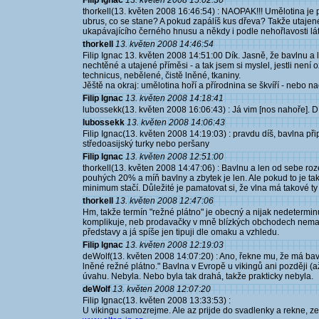
Filip Ignac
13. květen 2008 15:02:30
thorkell(13. květen 2008 16:46:54) : NAOPAK!!! Umělotina je p
ubrus, co se stane? A pokud zapálíš kus dřeva? Takže utajen
ukapávajícího černého hnusu a někdy i podle nehořlavosti lát
thorkell
13. květen 2008 14:46:54
Filip Ignac 13. květen 2008 14:51:00 Dík. Jasně, že bavlnu a
nechtěné a utajené příměsi - a tak jsem si myslel, jestli není
technicus, nebělené, čistě lněné, tkaniny.
Jěště na okraj: umělotina hoří a přírodnina se škvíří - nebo 
Filip Ignac
13. květen 2008 14:18:41
lubossekk(13. květen 2008 16:06:43) : Já vim [nos nahoře]. D
lubossekk
13. květen 2008 14:06:43
Filip Ignac(13. květen 2008 14:19:03) : pravdu díš, bavlna při
středoasijský turky nebo peršany
Filip Ignac
13. květen 2008 12:51:00
thorkell(13. květen 2008 14:47:06) : Bavlnu a len od sebe roze
pouhých 20% a míň bavlny a zbytek je len. Ale pokud to je ta
minimum stačí. Důležité je pamatovat si, že vlna má takové ty 
thorkell
13. květen 2008 12:47:06
Hm, takže termín "režné plátno" je obecný a nijak nedeterminu
komplikuje, neb prodavačky v mně blízkých obchodech nemaj
představy a já spíše jen tipuji dle omaku a vzhledu.
Filip Ignac
13. květen 2008 12:19:03
deWolf(13. květen 2008 14:07:20) : Ano, řekne mu, že má bavln
lněné režné plátno." Bavlna v Evropě u vikingů ani později (a
úvahu. Nebyla. Nebo byla tak drahá, takže prakticky nebyla.
deWolf
13. květen 2008 12:07:20
Filip Ignac(13. květen 2008 13:33:53) :
U vikingu samozrejme. Ale az prijde do svadlenky a rekne, ze