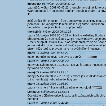
lubossekk
06. květen 2008 06:51:02
Laura(06. květen 2008 00:45:22) : jen přemejšlej jak toho ocelo
vyargumentuješ,m tak já pak obhájim i tábák a cigára... a kd
:D
ještě zpět k těm onucím - já se s tim taky nechci nikdy motat,
jsem viděl, že varjagové to řešili dosti elegantně - měli spon
nepadala... pak je motání o dost příjemnější
thorkell
06. květen 2008 06:41:25
Laura 06. květen 2008 00:45:22 -- i když je kožešiny škoda a j
předpokladu, že nechceš, aby vznikl hrozný paskvil. Je to p
Cree v celoplátu z roku 1546 s odůvodněním, že se se Španěl
jedno získat (což je pravděpodobné) a proto ho začal nosit (
bizoní kůže (což je pravda) - a je na světě šílený nesmysl.
mahy
06. květen 2008 05:55:27
malej- bohužel nezbylo, ale bylo to dobrý!:-)))))))))))))))
Laura
05. květen 2008 22:45:22
mahy(05. květen 2008 21:05:09) : No vidíš....budu muset toh
by škoda ho nevyužít...
malej
05. květen 2008 19:23:45
mahy(05. květen 2008 21:05:09) : čoveče,jak tě tak dneska č
Už to nechlastej nebo nám dej taky :)))!
mahy
05. květen 2008 19:05:09
Laura - a jsme v řiti já to tušil, že nám to neprojde!:-))))))))))
Lenka
05. květen 2008 18:53:36
Ocelot žije v Jižní Americe, Mexiku a jihozápadních státech U
nemohli.
Laura
05. květen 2008 17:47:46