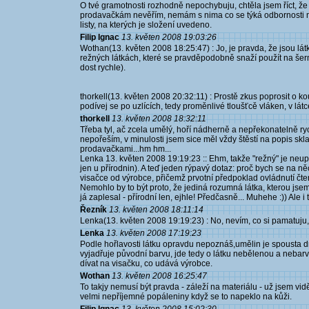
O tvé gramotnosti rozhodně nepochybuju, chtěla jsem říct, že 
prodavačkám nevěřím, nemám s nima co se týká odbornosti m
listy, na kterých je složení uvedeno.
Filip Ignac
13. květen 2008 19:03:26
Wothan(13. květen 2008 18:25:47) : Jo, je pravda, že jsou látk
režných látkách, které se pravděpodobně snaží použít na šerm
dost rychle).
thorkell(13. květen 2008 20:32:11) : Prostě zkus poprosit o 
podívej se po uzlících, tedy proměnlivé tloušťcě vláken, v lát
thorkell
13. květen 2008 18:32:11
Třeba tyl, ač zcela umělý, hoří nádherně a nepřekonatelně ryc
nepořeším, v minulosti jsem sice měl vždy štěstí na popis skl
prodavačkami...hm hm...
Lenka 13. květen 2008 19:19:23 :: Ehm, takže "režný" je neu
jen u přírodnin). A teď jeden rýpavý dotaz: proč bych se na ně
visačce od výrobce, přičemž prvotní předpoklad ovládnutí čte
Nemohlo by to být proto, že jediná rozumná látka, kterou jse
já zaplesal - přírodní len, ejhle! Předčasně... Muhehe :)) Ale i
Řezník
13. květen 2008 18:11:14
Lenka(13. květen 2008 19:19:23) : No, nevím, co si pamatuju,
Lenka
13. květen 2008 17:19:23
Podle hořlavosti látku opravdu nepoznáš,umělin je spousta dr
vyjadřuje původní barvu, jde tedy o látku nebělenou a nebarv
dívat na visačku, co udává výrobce.
Wothan
13. květen 2008 16:25:47
To takjy nemusí být pravda - záleží na materiálu - už jsem vid
velmi nepříjemné popáleniny když se to napeklo na kůži.