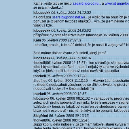
Kaine, ještě tady je něco
asgard.tgorod.ru...
a
www.strangelove
se psaním článku:(
lubossekk
06. květen 2008 14:12:52
na obrázku
users.bigpond.net.au...
je vidět, že na onucích je
bohužel je to jenom text bez obrázků... vím, že jsem někde vi
však už kde...
lubossekk
06. květen 2008 14:03:02
příspěvek byl smazán użivatelem lubossekk 06. květen 2008 
Kain
06. květen 2008 12:39:31
Lubošku, prosím, kde máš doklad, že je nosili ti varjagové? N
Zato máme doklad Avara z 8 století, který je má.
lubossekk
06. květen 2008 12:08:16
thorkell(06. květen 2008 11:13:57) : ten chránič je sice pravda
toho i byzantinci a peršani... snad i nějaký ty turci ve východ
když se jdeš modlit k perunovi nebo navštívit sousedku...
thorkell
06. květen 2008 09:17:20
Siegfried 06. květen 2008 11:13:15 - - Hlavně žádná suchařina
rozhodně neobsahují všechno, co se dřív požívalo, to přeci ví
nedodávali kecky už v 8mém století :)))
thorkell
06. květen 2008 09:13:57
lubossekk 06. květen 2008 08:51:02 -- varjagové to přeci vyře
železných pruhů spojených řemínky, to se ti nesveze v žádné
vzhledem k tomu, že tabák byl rozšířen ve středoseveroamerick
blíže než k ocelotovi) - nicméně: když si ho obhájíš, tak budeš
Siegfried
06. květen 2008 09:13:15
thorkell(06. květen 2008 08:41:25) :
Juppí kdo tu dělá indoše ? Já že mám takovej starej kyrys a 
Nebo budu dělat indiána :) stačí trocha ocelotích kožešin :) Tak