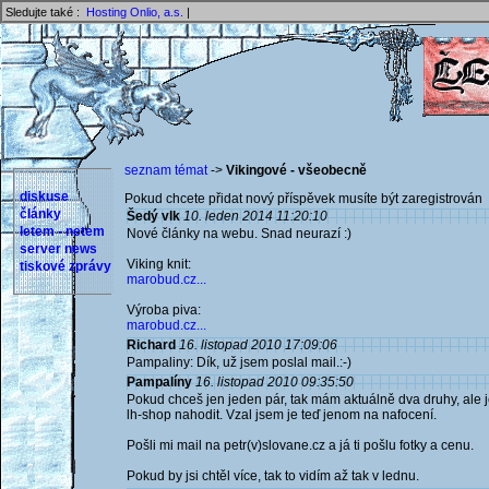
Sledujte také :
Hosting Onlio, a.s.
|
seznam témat
->
Vikingové - všeobecně
diskuse
Pokud chcete přidat nový příspěvek musíte být zaregistrován 
články
Šedý vlk
10. leden 2014 11:20:10
letem - netem
Nové články na webu. Snad neurazí :)
server news
Viking knit:
tiskové zprávy
marobud.cz...
Výroba piva:
marobud.cz...
Richard
16. listopad 2010 17:09:06
Pampaliny: Dík, už jsem poslal mail.:-)
Pampalíny
16. listopad 2010 09:35:50
Pokud chceš jen jeden pár, tak mám aktuálně dva druhy, ale je
lh-shop nahodit. Vzal jsem je teď jenom na nafocení.
Pošli mi mail na petr(v)slovane.cz a já ti pošlu fotky a cenu.
Pokud by jsi chtěl více, tak to vidím až tak v lednu.