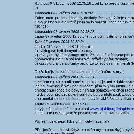
Ratatosk 07. květen 2008 12:35:19 :: od koho berete keramiku
:))
lubossekk
07. květen 2008 11:01:05
Kaine, mám pro tebe hledat ty doklady těch varjažskejch chrán
hlavy je Osprey, ale určitě jsem na to narazil i jinde na rusk
nechce:(
lubossekk
07. květen 2008 10:58:53
Laura(07. květen 2008 12:55:54) : ocelot? myslíš toho zajíce
Kain
07. květen 2008 10:58:04
thorkell(07. květen 2008 11:00:55) :
1) i vikingové byli dobrými křesťany
2) každý druhý dělá vikingy proto, že jsou děsní psychopati a 
pořváváním "Odin" a nošením ovčí kožešiny přes ramena)
3) každý druhý dělá vikingy proto, že to jsou děsní antikristi (
Takže teď jsi se zařadil do absolutního průměru, sorry:-)
lubossekk
07. květen 2008 10:57:51
nechápu co máte proti onucím... pokud si je umíte dobře uváz
jedinej šikovnej člověk pod sluncem, já to taky tak umim... ale
omotat onucí chodidlo pokud nemáte ponožky - to chce řádnou 
na dvě věci, protože pokud sundáte boty a jdete spát, tak se 
ono omotat si chodidla jenom do boty je fakt fuška aby nikde ne
Laura
07. květen 2008 10:55:54
tady je něco ohledně toho pletení
www.skjaldborg.livinghistory
ale dlouhé fusekle, jakože podkolenky jsem nikde neviděla
Ps: jsem psychopat když umím celý Hávamál?
PPs: ještě k ocelotovi. Když je nastříhaný na proužky( lemy če