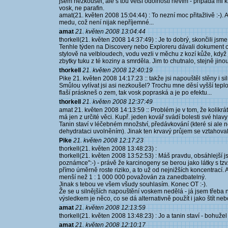
jsem nezkoušel, ale s tou větší odolností nevím - připadá mi
vosk, ne parafin.
amat(21. květen 2008 15:04:44) : To nezní moc přitažlivě :-). 
medu, což není nijak nepříjemné...
amat
21. květen 2008 13:04:44
thorkell(21. květen 2008 14:37:49) : Je to dobrý, skončili jsme 
Tenhle týden na Discovery nebo Exploreru dávali dokument o 
stylově na velbloudech, vodu vezli v měchu z kozí kůže, když ji t
zbytky tuku z té koziny a smrděla. Jim to chutnalo, stejně jino
thorkell
21. květen 2008 12:40:19
Pike 21. květen 2008 14:17:23 :: takže jsi napouštěl stěny i si
Smůlou vylívat jsi asi nezkoušel? Trochu mne děsí vyšší teplota
flaší práskneš o zem, tak vosk popraská a je po efektu...
thorkell
21. květen 2008 12:37:49
amat 21. květen 2008 14:13:59 :: Problém je v tom, že kolikr
má jen z určité věci. Kupř. jeden kovář svádí bolesti své hlav
Tanin staví v léčebném množství, předávkování (které si ale
dehydrataci uvolněním). Jinak ten krvavý průjem se vztahova
Pike
21. květen 2008 12:17:23
thorkell(21. květen 2008 13:48:23) :
thorkell(21. květen 2008 13:52:53) : Máš pravdu, obsáhlejší js
poznámce":-) - právě že karcinogeny se berou jako látky s tzv
přímo úměrně roste riziko, a to už od nejnižších koncentrací. A
menší než 1 : 1 000 000 považován za zanedbatelný.
Jinak s tebou ve všem všudy souhlasím. Konec OT :-).
Že se u silnějších napouštění voskem nedělá - já jsem třeba
výsledkem je něco, co se dá alternativně použít i jako štít neb
amat
21. květen 2008 12:13:59
thorkell(21. květen 2008 13:48:23) : Jo a tanin staví - bohužel 
amat
21. květen 2008 12:10:17