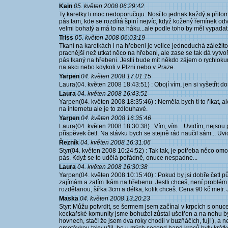
Kain
05. květen 2008 06:29:42
Ty karetky ti moc nedoporučuju. Nosí to jednak každý a přitom
pás tam, kde se rozdírá špiní nejvíc, když kožený řemínek odv
velmi bohatý a má to na háku...ale podle toho by měl vypadat 
Triss
05. květen 2008 06:03:19
Tkaní na karetkách i na hřebeni je velice jednoduchá záležito
pracnější než utkat něco na hřebeni, ale zase se tak dá vytvoř
pás tkaný na hřebeni. Jestli bude mít někdo zájem o rychloku
na akci nebo kdykoli v Plzni nebo v Praze.
Yarpen
04. květen 2008 17:01:15
Laura(04. květen 2008 18:43:51) : Obojí vím, jen si vyšetřit do
Laura
04. květen 2008 16:43:51
Yarpen(04. květen 2008 18:35:46) : Neměla bych ti to říkat, a
na internetu ale je to zdlouhavé.
Yarpen
04. květen 2008 16:35:46
Laura(04. květen 2008 18:30:38) : Vím, vím... Uvidím, nejsou
příspěvek četl. Na stávku bych se stejně rád naučil sám... Uvid
Řezník
04. květen 2008 16:31:06
Styr(04. květen 2008 10:24:52) : Tak tak, je potřeba něco omo
pás. Když se to udělá pořádně, onuce nespadne...
Laura
04. květen 2008 16:30:38
Yarpen(04. květen 2008 10:15:40) : Pokud by jsi dobře četl p
zajímám a zatím tkám na hřebenu. Jestli chceš, není problé
rozdělanou, šířka 3cm a délka, kolik chceš. Cena 90 kč metr. Je
Maska
04. květen 2008 13:20:23
Styr: Můžu potvrdit, se šermem jsem začínal v krpcích s on
keckařské komunity jsme bohužel zůstal ušetřen a na nohu by
hovnech, stačí že jsem dva roky chodil v buzňáčích, fuj! ), a n