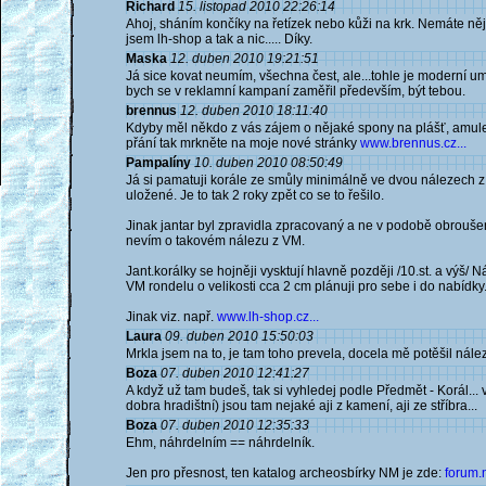
Richard
15. listopad 2010 22:26:14
Ahoj, sháním končíky na řetízek nebo kůži na krk. Nemáte něj
jsem lh-shop a tak a nic..... Díky.
Maska
12. duben 2010 19:21:51
Já sice kovat neumím, všechna čest, ale...tohle je moderní umě
bych se v reklamní kampaní zaměřil především, být tebou.
brennus
12. duben 2010 18:11:40
Kdyby měl někdo z vás zájem o nějaké spony na plášť, amulet
přání tak mrkněte na moje nové stránky
www.brennus.cz...
Pampalíny
10. duben 2010 08:50:49
Já si pamatuji korále ze smůly minimálně ve dvou nálezech z
uložené. Je to tak 2 roky zpět co se to řešilo.
Jinak jantar byl zpravidla zpracovaný a ne v podobě obrouše
nevím o takovém nálezu z VM.
Jant.korálky se hojněji vysktují hlavně později /10.st. a výš/
VM rondelu o velikosti cca 2 cm plánuji pro sebe i do nabídky
Jinak viz. např.
www.lh-shop.cz...
Laura
09. duben 2010 15:50:03
Mrkla jsem na to, je tam toho prevela, docela mě potěšil nález 
Boza
07. duben 2010 12:41:27
A když už tam budeš, tak si vyhledej podle Předmět - Korál... v
dobra hradištní) jsou tam nejaké aji z kamení, aji ze stříbra...
Boza
07. duben 2010 12:35:33
Ehm, náhrdelním == náhrdelník.
Jen pro přesnost, ten katalog archeosbírky NM je zde:
forum.n