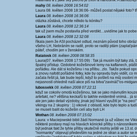
materiálu a z jaké síly plechu je zvon a nánosník. A samozřej
mahy
08. květen 2008 16:54:02
Laura 08. květen 2008 18:36:06- můžeš poslat nějaké foto? 
Laura
08. květen 2008 16:36:06
otázka zůstává, chcete někdo tu kóniku?
Laura
08. květen 2008 12:36:14
tak už jsem muže postavila před verdikt....uvidíme jak to pobe
Laura
08. květen 2008 12:32:08
říkala jsem že ASI pocházel odtud, neznám původ toho obráz
všeho LH, Nebráním se radě, proto se raději ptám (zaplaťpánb
páteř, chodím jen v ženském.
Ratatosk
08. květen 2008 08:58:35
Laura(07. květen 2008 17:55:09) : Tak já musím být taky zlá, bo
špatný přístup. Ozdobné kožešinové lemy na kaftanech, pláští
pořádku. Ale dát si kožešinu i na přilbu...zlo. Takže pokud op
a znovu nafotit pořádné fotky, kde by opravdu bylo vidět, co 
začala řešit já, tak bude lepší, když to pošleš na můj osobní 
nejasností ohledně naší akce piš na bitva"zavináč"os-midgard.
lubossekk
08. květen 2008 07:22:11
když se cokoliv omotá kožešinou, tak se jako mávnutím kouze
artefakt, ne? většina keckařů to takhle evidentně vnímá... já 
ale jen jako detail výzdoby, jinak její hlavní využití je "na pec
vikingy na 2 skupiny : 1) vikové z oblastí, kde bylo teplo a tud
se museli balit do kožešin celí aby byli LH
Wothan
08. květen 2008 07:15:02
Laura: v Maciejowské bibli žádí Normané (a už vůbec ne Vikin
některé postavy mají na hlavách kónické přilby s nánosníke
být jednak fakt že tyhle přilby skutečně mohly ještě ve 13.st. 
"normanky" objevují především na jedné ze stran a autor se m