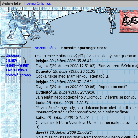
Sledujte také :
Hosting Onlio, a.s.
|
seznam témat
->
hledám sparringpartnera
diskuse
Pokud chcete přidat nový příspěvek musíte být zaregistrován 
články
Indyján
30. duben 2008 05:26:47
letem - netem
Dygestoř(29. duben 2008 12:51:03) : Zkus Adoreu. ŠKolu mají ,a
server news
Dygestoř
29. duben 2008 10:51:03
tiskové zprávy
Gotika, takže meč. Mám lehkou jedenapůlu.
Indyján
29. duben 2008 07:12:53
Dygestoř(29. duben 2008 01:39:06) : Rapír nebo meč?
Dygestoř
28. duben 2008 23:39:06
Já hledám něco podobného v Olomouci. V šermu se pohybuju 6
katka
28. duben 2008 13:20:54
Já vím, že tréningy tady jsou, dokonce jsem chvíli chodila k n
"soukromých tréninzích" procvičovat, co získám ve škole...
katka
28. duben 2008 13:19:28
Chystám se k Petru Vytopilovi. Už jsem u něj párkráte byla - ví
:))
dave77
28. duben 2008 12:00:23
No a to se chystáš dojíždět k Petru Vytopilovi nebo k Petru Žá