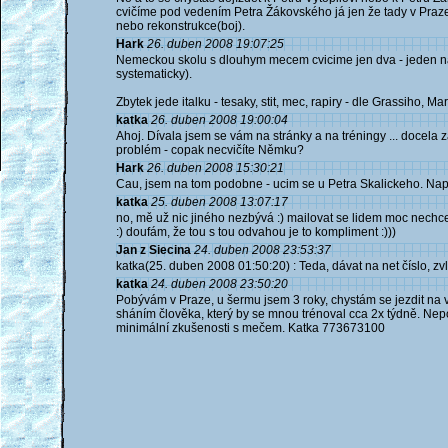
cvičíme pod vedením Petra Žákovského já jen že tady v Praze 
nebo rekonstrukce(boj).
Hark
26. duben 2008 19:07:25
Nemeckou skolu s dlouhym mecem cvicime jen dva - jeden napr
systematicky).
Zbytek jede italku - tesaky, stit, mec, rapiry - dle Grassiho, Ma
katka
26. duben 2008 19:00:04
Ahoj. Dívala jsem se vám na stránky a na tréningy ... docela 
problém - copak necvičíte Němku?
Hark
26. duben 2008 15:30:21
Cau, jsem na tom podobne - ucim se u Petra Skalickeho. Nap
katka
25. duben 2008 13:07:17
no, mě už nic jiného nezbývá :) mailovat se lidem moc nechce
:) doufám, že tou s tou odvahou je to kompliment :)))
Jan z Siecina
24. duben 2008 23:53:37
katka(25. duben 2008 01:50:20) : Teda, dávat na net číslo, zvl
katka
24. duben 2008 23:50:20
Pobývám v Praze, u šermu jsem 3 roky, chystám se jezdit n
sháním člověka, který by se mnou trénoval cca 2x týdně. Nepo
minimální zkušenosti s mečem. Katka 773673100