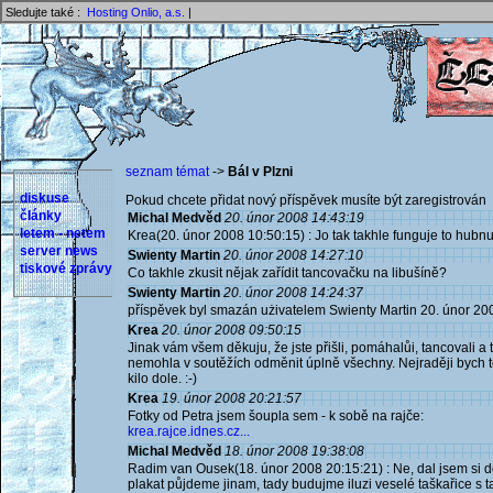
Sledujte také :
Hosting Onlio, a.s.
|
seznam témat
->
Bál v Plzni
diskuse
Pokud chcete přidat nový příspěvek musíte být zaregistrován 
články
Michal Medvěd
20. únor 2008 14:43:19
letem - netem
Krea(20. únor 2008 10:50:15) : Jo tak takhle funguje to hubnut
server news
Swienty Martin
20. únor 2008 14:27:10
tiskové zprávy
Co takhle zkusit nějak zařídit tancovačku na libušíně?
Swienty Martin
20. únor 2008 14:24:37
příspěvek byl smazán użivatelem Swienty Martin 20. únor 20
Krea
20. únor 2008 09:50:15
Jinak vám všem děkuju, že jste přišli, pomáhalůi, tancovali a t
nemohla v soutěžích odměnit úplně všechny. Nejraději bych t
kilo dole. :-)
Krea
19. únor 2008 20:21:57
Fotky od Petra jsem šoupla sem - k sobě na rajče:
krea.rajce.idnes.cz...
Michal Medvěd
18. únor 2008 19:38:08
Radim van Ousek(18. únor 2008 20:15:21) : Ne, dal jsem si do 
plakat půjdeme jinam, tady budujme iluzi veselé taškařice s 