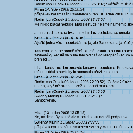
Radim van Ousek(14. leden 2008 17:23:07) : Vážně? A už tě k
Miran
14. leden 2008 19:50:34
příspěvek byl smazán użivatelem Miran 18. leden 2008 17:1
Radim van Ousek
14. leden 2008 16:23:07
Mě nikdo plácat nebude! Máš štěstí, že nejsme na mém pískoviš
ad. přehled: tak to já bych musel mít už podrobná schémata
Krea
14. leden 2008 16:16:36
A ještě jedna věc - nepořádám to já, ale Sandokan a já. Což 
Tancovat se bude hodně věcí - kromě bránlů to budou i poch
zevlovačky. Prostě se bude tancovat až do kuropění. (To, co
přehled ...)
Líbací tanec - ne, ten opravdu tancovat nebudeme. Představ
mě dost děsí a nevíc by to nemusela přežít hospoda.
Krea
14. leden 2008 16:12:45
Radim van Ousek(08. leden 2008 22:09:52) : Cožeto? Cože j
hodná, když mě nikdo ... - což se podaří málokomu.
Radim van Ousek
13. leden 2008 12:40:53
Swienty Martin(13. leden 2008 13:32:31) :
Samozřejmě.
Miran(13. leden 2008 13:05:18) :
No, uvidíme. Byste mě ale v tom chlastu neměli podporovat.
Swienty Martin
13. leden 2008 12:32:31
příspěvek byl smazán użivatelem Swienty Martin 17. únor 20
Miran
13. leden 2008 12:05:18