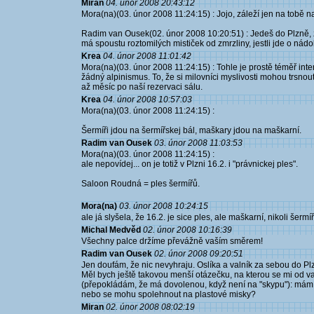
Miran
04. únor 2008 20:43:12
Mora(na)(03. únor 2008 11:24:15) : Jojo, záleží jen na tobě na 
Radim van Ousek(02. únor 2008 10:20:51) : Jedeš do Plzně, 
má spoustu roztomilých mističek od zmrzliny, jestli jde o nádobí
Krea
04. únor 2008 11:01:42
Mora(na)(03. únor 2008 11:24:15) : Tohle je prostě téměř inter
žádný alpinismus. To, že si milovníci myslivosti mohou trsno
až měsíc po naší rezervaci sálu.
Krea
04. únor 2008 10:57:03
Mora(na)(03. únor 2008 11:24:15) :
Šermíři jdou na šermířskej bál, maškary jdou na maškarní.
Radim van Ousek
03. únor 2008 11:03:53
Mora(na)(03. únor 2008 11:24:15) :
ale nepovídej... on je totiž v Plzni 16.2. i "právnickej ples".
Saloon Roudná = ples šermířů.
Mora(na)
03. únor 2008 10:24:15
ale já slyšela, že 16.2. je sice ples, ale maškarní, nikoli še
Michal Medvěd
02. únor 2008 10:16:39
Všechny palce držíme převážně vaším směrem!
Radim van Ousek
02. únor 2008 09:20:51
Jen doufám, že nic nevyhraju. Oslíka a valník za sebou do Plz
Měl bych ještě takovou menší otázečku, na kterou se mi od v
(přepokládám, že má dovolenou, když není na "skypu"): mám si 
nebo se mohu spolehnout na plastové misky?
Miran
02. únor 2008 08:02:19