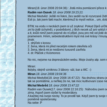
Miran(18. únor 2008 20:04:36) : Jistá míra pomlácení přece k 
Radim van Ousek
18. únor 2008 19:15:21
Michal Medvěd: Ještě mi řekni, žes seděl na té rozvrzané židl
Esli jo, tak jsem fakt machr, kterémuž to myslí velice... um, dobř
BTW, na vodu v neckách jsem si už zvyknul. Pokud žiješ určito
zní to jistě úchylně), v podvědomí, z těch necek už ani vyléz
a ti, kvůli nimž jsem poprvé do ní přijel, jsou pro mě od ji
pramenem. Hmm, sebedestruktivní mysl má své krásy i hnusy. 
jinak:
1. strýček s kosou
2. žena, která mi před necelým rokem otevřela oči
3. žena, která mi je nedávno luxusně zavřela
4. dr. Ptáček z Kosmonos
No nic, nejsme na depresáckém webu. Moje úvahy atp. sem r
Miran:
Ikdyby, stejně vzniknou 3 tábory -sál, bar a WC :-)
Miran
18. únor 2008 19:04:36
Michal Medvěd(18. únor 2008 16:47:22) : Na druhou stranu je 
tak se pomlátíme, a neříkej že ne, tak moc kultivovaní zase ne
Michal Medvěd
18. únor 2008 15:47:22
Radim van Ousek(17. únor 2008 22:16:25) : Náhodou jsem se 
zima. Aspoň jsem slyšel ty moderátory.
A každej má svoje necky. To je prostě tak. Když jsem ty svoje 
poměrně společensky.
Na sebe :P