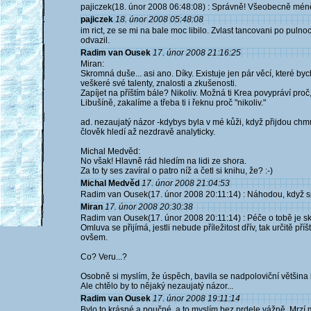
pajiczek(18. únor 2008 06:48:08) : Správně! Všeobecně méně 
pajiczek
18. únor 2008 05:48:08
im rict, ze se mi na bale moc libilo. Zvlast tancovani po pulnoc
odvazil.
Radim van Ousek
17. únor 2008 21:16:25
Miran:
Skromná duše... asi ano. Díky. Existuje jen pár věcí, které by
veškeré své talenty, znalosti a zkušenosti.
Zapíjet na příštím bále? Nikoliv. Možná ti Krea povypráví pro
Libušíně, zakalíme a třeba ti i řeknu proč "nikoliv."
ad. nezaujatý názor -kdybys byla v mé kůži, když přijdou chm
člověk hledí až nezdravě analyticky.
Michal Medvěd:
No však! Hlavně rád hledím na lidi ze shora.
Za to ty ses zavíral o patro níž a četl si knihu, že? :-)
Michal Medvěd
17. únor 2008 21:04:53
Radim van Ousek(17. únor 2008 20:11:14) : Náhodou, když spíš
Miran
17. únor 2008 20:30:38
Radim van Ousek(17. únor 2008 20:11:14) : Péče o tobě je sk
Omluva se přijímá, jestli nebude příležitost dřív, tak určitě př
ovšem.
Co? Veru...?
Osobně si myslím, že úspěch, bavila se nadpoloviční většina li
Ale chtělo by to nějaký nezaujatý názor...
Radim van Ousek
17. únor 2008 19:11:14
Bylo to krásné a poučné, a to myslím bez prdele vážně. Mrzí