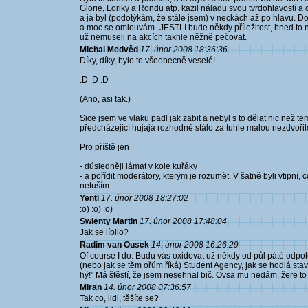
Glorie, Loriky a Rondu atp. kazil náladu svou tvrdohlavostí a
a já byl (podotýkám, že stále jsem) v neckách až po hlavu. 
a moc se omlouvám -JESTLI bude někdy příležitost, hned to n
už nemuseli na akcích takhle něžně pečovat.
Michal Medvěd
17. únor 2008 18:36:36
Díky, díky, bylo to všeobecně veselé!
:D :D :D
(Ano, asi tak.)
Sice jsem ve vlaku padl jak zabit a nebyl s to dělat nic než
předcházející hujajá rozhodně stálo za tuhle malou nezdvořil
Pro příště jen
- důsledněji lámat v kole kuřáky
- a pořídit moderátory, kterým je rozumět. V šatně byli vtipní,
netuším.
Yentl
17. únor 2008 18:27:02
:o) :o) :o)
Swienty Martin
17. únor 2008 17:48:04
Jak se líbilo?
Radim van Ousek
14. únor 2008 16:26:29
Of course I do. Budu vás oxidovat už někdy od půl páté odpole
(nebo jak se těm ořům říká) Student Agency, jak se hodlá sta
hý!" Má štěstí, že jsem nesehnal bič. Ovsa mu nedám, žere to 
Miran
14. únor 2008 07:36:57
Tak co, lidi, těšíte se?