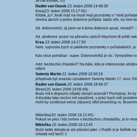
ze mě trhovec:-D)
Radim van Ousek
23. leden 2008 14:48:39
Krea(23. leden 2008 15:17:50) :
Klídek, ju? Jestli máš na mysli mojí poznámku o "vině pořada
mnoha akcích a jednu dokonce pořádal, takže vím, na čem tak
Ad. dobrovolníci: já jsem se k tomu dokonce upsal, nevadí? :-
Ad. abstinent -pozor na převahu opilců! Abychom tě ještě na
Krea
23. leden 2008 14:17:50
Hele, vyprosila bych si jakékoliv poznámky o pořadatelích, jo ..
Kdo chce pomáhat - super. Dobrovolníků je víc. Vymyslíme ro
Add. bezduché chlastání? Na bále, kde je interesován abstine
odpor.
Swienty Martin
21. leden 2008 16:50:19
příspěvek byl smazán użivatelem Swienty Martin 17. únor 20
Radim van Ousek
20. leden 2008 18:46:57
Miran(20. leden 2008 19:06:49) :
Budu mít k dispozici nějaký zbrojní arzenál? Pochybuji, že b
A kloubky taky nechci mít naražené, v práci bych měl problém
mohl by vzniknout velice zábavný střet brownling vs. Browning
Mikloška(20. leden 2008 19:13:45) :
Pokud se ples / bál zvrhne v bezduchou chlastačku, je to vi
Mikloška
20. leden 2008 18:13:45
Bože tadle debata je ale plácání jater:-) Radši si je šetřete n
chlastá než tančí:-)