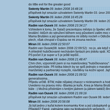
do little evil for the greater good
Swienty Martin
09. leden 2008 16:48:16
příspěvek byl smazán użivatelem Swienty Martin 03. únor 20
Swienty Martin
09. leden 2008 16:45:26
příspěvek byl smazán użivatelem Swienty Martin 09. leden 2
Radim van Ousek
08. leden 2008 23:34:17
Vzhledem k tomu, že Salači prezentujou městys (o špetec vět
brutální -lidůch do sdružení během svoj působení zatím moc ne
Mama Brutáles a její generalissima mi slíbily nocleh v Odlože
plech, však chrupat v Espásu se mi zrouna nechce.
Miran
08. leden 2008 22:50:07
Radim van Ousek(08. leden 2008 22:09:52) : no jo, ale když s
A ohledně hubičkované nechávám fantazii pro jistotu spát. X
PS:počet 3 je super a 5 je ještě lepšííí...
Radim van Ousek
08. leden 2008 21:48:47
Chm chm, vzpomněl jsem si na malešovskoj "hubičkovanou" a
plzeňským bále. Při tolika lidech by se spíš jednalo o marat
manželský a partnerský rozepře, návštěvy na kožní apod. Jaj!
Radim van Ousek
08. leden 2008 21:09:52
generalissima...
Přijedu určitě. BTW, máte nějakej chaozz v nicknamech a ho
Uvedeno na pravou míru -Blanka je kuře, Krea je Mama Brutále
bále :-) Možná přislintám s tvrdým jádrem (a játrem taktéž) Bro
Radim van Ousek
08. leden 2008 21:09:16
příspěvek byl smazán użivatelem Radim van Ousek 08. lede
Miran
08. leden 2008 20:56:08
Já být jedno z kuřat kolem kvomamky Krei a její zástupkyně 
Přijedeš? Fajné, zatrsáme jako na festivalových večerech...:-)