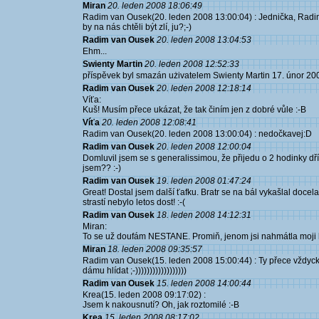
Miran
20. leden 2008 18:06:49
Radim van Ousek(20. leden 2008 13:00:04) : Jednička, Radim
by na nás chtěli být zlí, ju?;-)
Radim van Ousek
20. leden 2008 13:04:53
Ehm...
Swienty Martin
20. leden 2008 12:52:33
příspěvek byl smazán użivatelem Swienty Martin 17. únor 20
Radim van Ousek
20. leden 2008 12:18:14
Víťa:
Kuš! Musím přece ukázat, že tak činím jen z dobré vůle :-B
Víťa
20. leden 2008 12:08:41
Radim van Ousek(20. leden 2008 13:00:04) : nedočkavej:D
Radim van Ousek
20. leden 2008 12:00:04
Domluvil jsem se s generalissimou, že přijedu o 2 hodinky d
jsem?? :-)
Radim van Ousek
19. leden 2008 01:47:24
Great! Dostal jsem další ťafku. Bratr se na bál vykašlal docel
strastí nebylo letos dost! :-(
Radim van Ousek
18. leden 2008 14:12:31
Miran:
To se už doufám NESTANE. Promiň, jenom jsi nahmátla moji
Miran
18. leden 2008 09:35:57
Radim van Ousek(15. leden 2008 15:00:44) : Ty přece vždyck
dámu hlídat ;-))))))))))))))))))
Radim van Ousek
15. leden 2008 14:00:44
Krea(15. leden 2008 09:17:02) :
Jsem k nakousnutí? Oh, jak roztomilé :-B
Krea
15. leden 2008 08:17:02