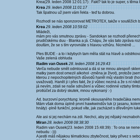
Krea(29. leden 2008 12:01:17) : Fakt? tak to je super, s těma 
Krea
29. leden 2008 11:01:17
Tak špatnou už jsem vám řekla - teď tu dobrou.
Rozhodl se nás sponzorovat METROTEX, takže v soutěžích b
Krea
29. leden 2008 10:59:02
Mládeži,
mám pro vás smutnou zprávu - Sandokan se rozhodl přenech
prudičskému duu - Blanka a já. Chápu, že vás tato zpráva ro
doufám, že se s tím vyrovnáte s hlavou vzhůru. Nicméně ...
Ples BUDE - a to i kdybych tam měla stát na hlavě a odstrkov
Vaše zelená obhluda
Radim van Ousek
28. leden 2008 16:29:43
Verča nebude smět odmlouvat a dá si se mnou alespoň sklen
matky jsem dost omezil alkohol -změna je život), protože jsem
kterou z nepochopitelných důvodů haněl můj vlastní bratr (
uvažovat). Haněl ji i přes fakt, že ji vůbec nezná a že s ní ni
já nevím, zdali se naše sdružení a vůbec rodinné vztahy tímt
protiúčet za dobrý skutek, mnou vykonaný :-)
Ad. burzovní porychtung: kromě okousaného hradečáka nemám
Mám však doma úplně první hawkwindův luk (z jasanu, kolem r
hnáty) -plně funkční, pokud víte, jak zacházet s dřevěným luk
Ale asi si jej nechám na zdi. Nechci, aby jej nějaký neznaboh 
Miran
28. leden 2008 08:38:30
Radim van Ousek(23. leden 2008 15:48:39) : To ona se nenechá,
nebudu :-)))
A jestli máš nějakou tématickou zbytečnost, taky přivez s seb