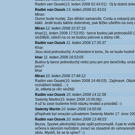
Radim van Ousek(13. leden 2008 02:43:01) : Oj ty dobrá dobr
Radim van Ousek
13. leden 2008 01:43:01
Miran:
Ounor bude hustej. Zas dělám samaroše. Cestu a vstupný plati
kákli. Jestli budu takhle dobrotivej, pak těžko ušetřim na svoj 
Miran
12. leden 2008 10:37:19
khar(11. leden 2008 17:53:05) : tance budou jak jednodušší (2
složitější, záleží na co se budou pánové a dámy cítit...
Radim van Ousek
11. leden 2008 17:35:37
Khar:
Jsou dost jednoduchý. A vzhledem k tomu, že se bude hodně ka
khar
11. leden 2008 16:53:05
Budou ty tance jednoduchý nebo jsou jen pro tanečníky, unás 
jsou?
khar
Miran
10. leden 2008 17:46:12
Radim van Ousek(10. leden 2008 14:48:03) : Zajímavé. Otázky
roznášení letáků...:-)
Jo, etiketa je věc složitá!
Radim van Ousek
10. leden 2008 14:11:58
Swienty Martin(10. leden 2008 15:00:06) :
A už tu zase budeme řešit otázku leváků a praváků :-)
Swienty Martin
10. leden 2008 14:00:06
příspěvek byl smazán użivatelem Swienty Martin 17. únor 20
Radim van Ousek
10. leden 2008 13:48:03
Bezva. Spolek alkoholiků bude opět pohromadě. A jak to vidít
určena k úkonům nečistým; zvrací se zásadně do vyhrazenýho 
stolu. Myslíš, že se to ujme? :-)