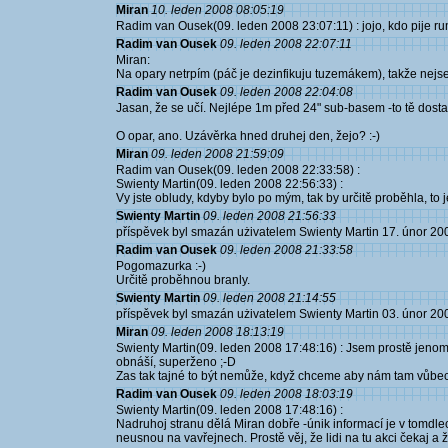
Miran
10. leden 2008 08:05:19
Radim van Ousek(09. leden 2008 23:07:11) : jojo, kdo pije 
Radim van Ousek
09. leden 2008 22:07:11
Miran:
Na opary netrpím (páč je dezinfikuju tuzemákem), takže nejse
Radim van Ousek
09. leden 2008 22:04:08
Jasan, že se učí. Nejlépe 1m před 24" sub-basem -to tě dost
O opar, ano. Uzávěrka hned druhej den, žejo? :-)
Miran
09. leden 2008 21:59:09
Radim van Ousek(09. leden 2008 22:33:58) :
Swienty Martin(09. leden 2008 22:56:33) :
Vy jste obludy, kdyby bylo po mým, tak by určitě proběhla, to je 
Swienty Martin
09. leden 2008 21:56:33
příspěvek byl smazán użivatelem Swienty Martin 17. únor 20
Radim van Ousek
09. leden 2008 21:33:58
Pogomazurka :-)
Určitě proběhnou branly.
Swienty Martin
09. leden 2008 21:14:55
příspěvek byl smazán użivatelem Swienty Martin 03. únor 20
Miran
09. leden 2008 18:13:19
Swienty Martin(09. leden 2008 17:48:16) : Jsem prostě jenom 
obnáší, superženo ;-D
Zas tak tajné to být nemůže, když chceme aby nám tam vůbec n
Radim van Ousek
09. leden 2008 18:03:19
Swienty Martin(09. leden 2008 17:48:16) :
Nadruhoj stranu dělá Miran dobře -únik informací je v tomdl
neusnou na vavřejnech. Prostě věj, že lidi na tu akci čekaj a 