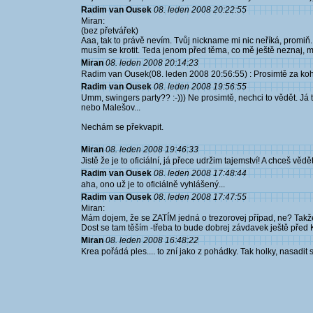
Radim van Ousek
08. leden 2008 20:22:55
Miran:
(bez přetvářek)
Aaa, tak to právě nevím. Tvůj nickname mi nic neříká, promiň
musím se krotit. Teda jenom před těma, co mě ještě neznaj,
Miran
08. leden 2008 20:14:23
Radim van Ousek(08. leden 2008 20:56:55) : Prosimtě za k
Radim van Ousek
08. leden 2008 19:56:55
Umm, swingers party?? :-))) Ne prosimtě, nechci to vědět. J
nebo Malešov...
Nechám se překvapit.
Miran
08. leden 2008 19:46:33
Jistě že je to oficiální, já přece udržim tajemství! A chceš věd
Radim van Ousek
08. leden 2008 17:48:44
aha, ono už je to oficiálně vyhlášený...
Radim van Ousek
08. leden 2008 17:47:55
Miran:
Mám dojem, že se ZATÍM jedná o trezorovej případ, ne? Takže
Dost se tam těším -třeba to bude dobrej závdavek ještě před 
Miran
08. leden 2008 16:48:22
Krea pořádá ples.... to zní jako z pohádky. Tak holky, nasadit