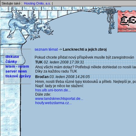
Sledujte také :
Hosting Onlio, a.s.
|
seznam témat
->
Lancknechti a jejich zbroj
diskuse
Pokud chcete přidat nový příspěvek musíte být zaregistrován 
články
TUK
02. leden 2008 17:39:31
letem - netem
Ahoj všichi mám dotaz? Potřebuji někde dohledat co nosili la
server news
Díky za každou radu TUK
tiskové zprávy
Broďan
03. leden 2008 14:26:05
Hmm, nosili třeba různé typy klobouků a přileb. Nejlepší je, po
Např. tady je něco ke stažení:
hss.ulb.uni-bonn.de...
Dále zde:
www.landsknechtsportal.de...
houfy.webzdarma.cz...