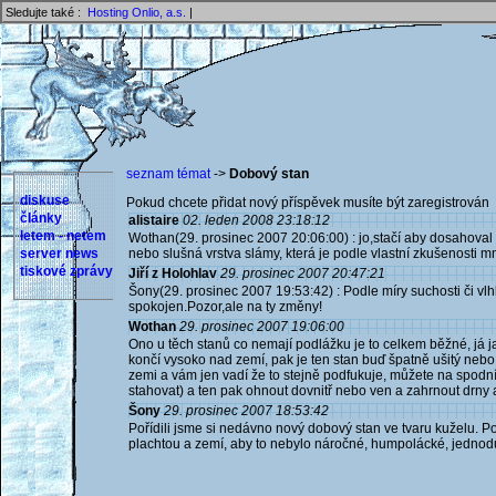
Sledujte také :
Hosting Onlio, a.s.
|
seznam témat
->
Dobový stan
diskuse
Pokud chcete přidat nový příspěvek musíte být zaregistrován 
články
alistaire
02. leden 2008 23:18:12
letem - netem
Wothan(29. prosinec 2007 20:06:00) : jo,stačí aby dosahoval k 
server news
nebo slušná vrstva slámy, která je podle vlastní zkušenosti m
tiskové zprávy
Jiří z Holohlav
29. prosinec 2007 20:47:21
Šony(29. prosinec 2007 19:53:42) : Podle míry suchosti či vl
spokojen.Pozor,ale na ty změny!
Wothan
29. prosinec 2007 19:06:00
Ono u těch stanů co nemají podlážku je to celkem běžné, já jak
končí vysoko nad zemí, pak je ten stan buď špatně ušitý nebo 
zemi a vám jen vadí že to stejně podfukuje, můžete na spodní 
stahovat) a ten pak ohnout dovnitř nebo ven a zahrnout drny
Šony
29. prosinec 2007 18:53:42
Pořídili jsme si nedávno nový dobový stan ve tvaru kuželu. Po 
plachtou a zemí, aby to nebylo náročné, humpolácké, jednoduš