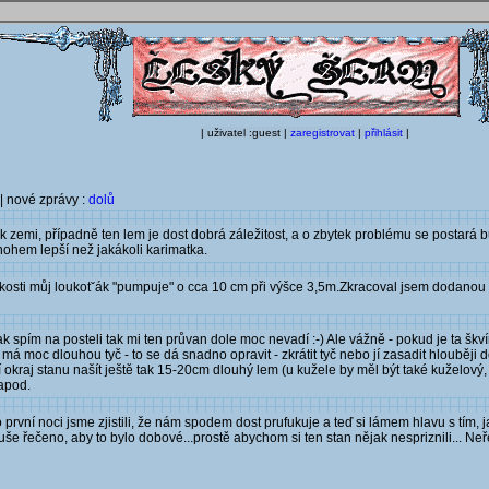
| uživatel :guest |
zaregistrovat
|
přihlásit
|
| nové zprávy :
dolů
zemi, případně ten lem je dost dobrá záležitost, a o zbytek problému se postará buďt
nohem lepší než jakákoli karimatka.
hkosti můj loukotˇák "pumpuje" o cca 10 cm při výšce 3,5m.Zkracoval jsem dodanou 
 spím na posteli tak mi ten průvan dole moc nevadí :-) Ale vážně - pokud je ta škvír
má moc dlouhou tyč - to se dá snadno opravit - zkrátit tyč nebo jí zasadit hlouběji
okraj stanu našít ještě tak 15-20cm dlouhý lem (u kužele by měl být také kuželový,
 apod.
první noci jsme zjistili, že nám spodem dost prufukuje a teď si lámem hlavu s tím, 
e řečeno, aby to bylo dobové...prostě abychom si ten stan nějak nespriznili... Ne