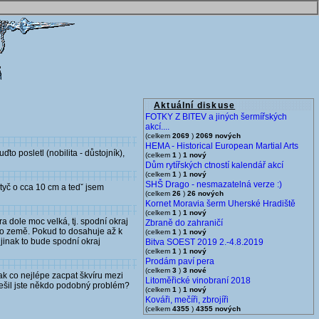
Aktuální diskuse
FOTKY Z BITEV a jiných šermířských
akcí....
(celkem
2069
)
2069 nových
HEMA - Historical European Martial Arts
o posletl (nobilita - důstojník),
(celkem
1
)
1 nový
Dům rytířských ctností kalendář akcí
(celkem
1
)
1 nový
SHŠ Drago - nesmazatelná verze :)
tyč o cca 10 cm a tedˇ jsem
(celkem
26
)
26 nových
Kornet Moravia šerm Uherské Hradiště
(celkem
1
)
1 nový
a dole moc velká, tj. spodní okraj
Zbraně do zahraničí
 do země. Pokud to dosahuje až k
(celkem
1
)
1 nový
 jinak to bude spodní okraj
Bitva SOEST 2019 2.-4.8.2019
(celkem
1
)
1 nový
Prodám paví pera
(celkem
3
)
3 nové
jak co nejlépe zacpat škvíru mezi
Litoměřické vinobraní 2018
řešil jste někdo podobný problém?
(celkem
1
)
1 nový
Kováři, mečíři, zbrojíři
(celkem
4355
)
4355 nových