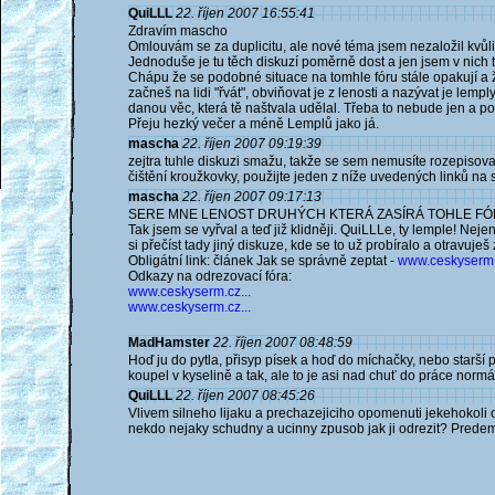
QuiLLL
22. říjen 2007 16:55:41
Zdravím mascho
Omlouvám se za duplicitu, ale nové téma jsem nezaložil kvůli t
Jednoduše je tu těch diskuzí poměrně dost a jen jsem v nich 
Chápu že se podobné situace na tomhle fóru stále opakují a ž
začneš na lidi "řvát", obviňovat je z lenosti a nazývat je lem
danou věc, která tě naštvala udělal. Třeba to nebude jen a po
Přeju hezký večer a méně Lemplů jako já.
mascha
22. říjen 2007 09:19:39
zejtra tuhle diskuzi smažu, takže se sem nemusíte rozepisova
čištění kroužkovky, použijte jeden z níže uvedených linků na 
mascha
22. říjen 2007 09:17:13
SERE MNE LENOST DRUHÝCH KTERÁ ZASÍRÁ TOHLE FÓRU
Tak jsem se vyřval a teď již klidněji. QuiLLLe, ty lemple! Neje
si přečíst tady jiný diskuze, kde se to už probíralo a otravu
Obligátní link: článek Jak se správně zeptat -
www.ceskyserm.c
Odkazy na odrezovací fóra:
www.ceskyserm.cz...
www.ceskyserm.cz...
MadHamster
22. říjen 2007 08:48:59
Hoď ju do pytla, přisyp písek a hoď do míchačky, nebo starší p
koupel v kyselině a tak, ale to je asi nad chuť do práce normá
QuiLLL
22. říjen 2007 08:45:26
Vlivem silneho lijaku a prechazejiciho opomenuti jekehokoli o
nekdo nejaky schudny a ucinny zpusob jak ji odrezit? Predem