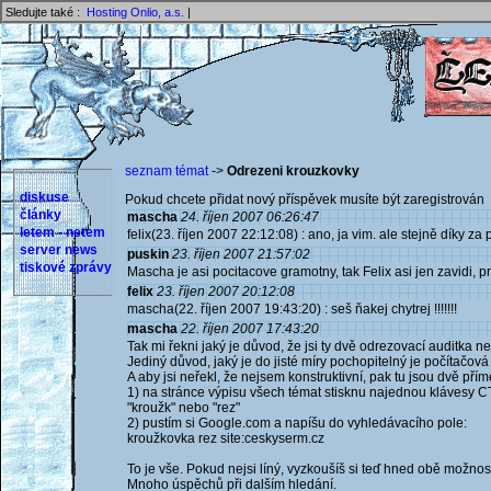
Sledujte také :
Hosting Onlio, a.s.
|
seznam témat
->
Odrezeni krouzkovky
diskuse
Pokud chcete přidat nový příspěvek musíte být zaregistrován 
články
mascha
24. říjen 2007 06:26:47
letem - netem
felix(23. říjen 2007 22:12:08) : ano, ja vim. ale stejně díky za 
server news
puskin
23. říjen 2007 21:57:02
tiskové zprávy
Mascha je asi pocitacove gramotny, tak Felix asi jen zavidi, pr
felix
23. říjen 2007 20:12:08
mascha(22. říjen 2007 19:43:20) : seš ňakej chytrej !!!!!!!
mascha
22. říjen 2007 17:43:20
Tak mi řekni jaký je důvod, že jsi ty dvě odrezovací auditka 
Jediný důvod, jaký je do jisté míry pochopitelný je počítačov
A aby jsi neřekl, že nejsem konstruktivní, pak tu jsou dvě přímé
1) na stránce výpisu všech témat stisknu najednou klávesy C
"kroužk" nebo "rez"
2) pustím si Google.com a napíšu do vyhledávacího pole:
kroužkovka rez site:ceskyserm.cz
To je vše. Pokud nejsi líný, vyzkoušíš si teď hned obě možnost
Mnoho úspěchů při dalším hledání.