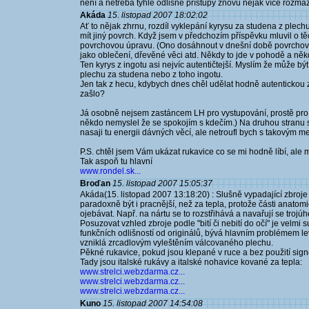
není a netřeba tyhle odlišné přístupy znovu nějak více rozma
Akáda
15. listopad 2007 18:02:02
Ať to nějak zhrnu, rozdíl vyklepání kyrysu za studena z plechu
mít jiný povrch. Když jsem v předchozím příspěvku mluvil o tě
povrchovou úpravu. (Ono dosáhnout v dnešní době povrchovou
jako oblečení, dřevěné věci atd. Někdy to jde v pohodě a někd
Ten kyrys z ingotu asi nejvíc autentičtejší. Myslím že může být
plechu za studena nebo z toho ingotu.
Jen tak z hecu, kdybych dnes chěl udělat hodně autentickou
zašlo?
Já osobně nejsem zastáncem LH pro vystupování, prostě pro mě
někdo nemyslel že se spokojím s kdečím.) Na druhou stranu 
nasaji tu energii dávných věcí, ale netroufl bych s takovým me
P.S. chtěl jsem Vám ukázat rukavice co se mi hodně líbí, ale 
Tak aspoň tu hlavní
www.rondel.sk...
Broďan
15. listopad 2007 15:05:37
Akáda(15. listopad 2007 13:18:20) : Slušně vypadající zbroje 
paradoxně být i pracnější, než za tepla, protože části anatomi
ojebávat. Např. na nártu se to rozstřihává a navařují se trojúh
Posuzovat vzhled zbroje podle "bití či nebití do očí" je velmi 
funkčních odlišností od originálů, bývá hlavním problémem 
vzniklá zrcadlovým vyleštěním válcovaného plechu.
Pěkné rukavice, pokud jsou klepané v ruce a bez použití sign
Tady jsou italské rukávy a italské nohavice kované za tepla:
www.strelci.webzdarma.cz...
www.strelci.webzdarma.cz...
www.strelci.webzdarma.cz...
Kuno
15. listopad 2007 14:54:08