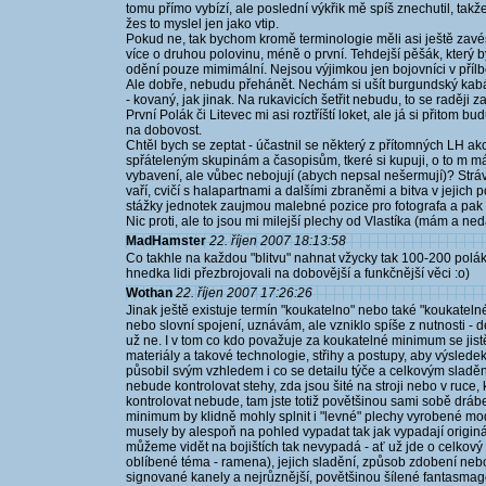
tomu přímo vybízí, ale poslední výkřik mě spíš znechutil, tak
žes to myslel jen jako vtip.
Pokud ne, tak bychom kromě terminologie měli asi ještě zavést
více o druhou polovinu, méně o první. Tehdejší pěšák, který 
odění pouze mimimální. Nejsou výjimkou jen bojovníci v přílb
Ale dobře, nebudu přehánět. Nechám si ušít burgundský kabát
- kovaný, jak jinak. Na rukavicích šetřit nebudu, to se raději z
První Polák či Litevec mi asi roztříští loket, ale já si přitom 
na dobovost.
Chtěl bych se zeptat - účastnil se některý z přítomných LH akc
spřáteleným skupinám a časopisům, tkeré si kupuji, o to m mám 
vybavení, ale vůbec nebojují (abych nepsal nešermují)? Stráv
vaří, cvičí s halapartnami a dalšími zbraněmi a bitva v jejic
stážky jednotek zaujmou malebné pozice pro fotografa a pak s
Nic proti, ale to jsou mi milejší plechy od Vlastíka (mám a n
MadHamster
22. říjen 2007 18:13:58
Co takhle na každou "blitvu" nahnat vžycky tak 100-200 polá
hnedka lidi přezbrojovali na dobovější a funkčnější věci :o)
Wothan
22. říjen 2007 17:26:26
Jinak ještě existuje termín "koukatelno" nebo také "koukate
nebo slovní spojení, uznávám, ale vzniklo spíše z nutnosti - d
už ne. I v tom co kdo považuje za koukatelné minimum se jistě
materiály a takové technologie, střihy a postupy, aby výslede
působil svým vzhledem i co se detailu týče a celkovým sladě
nebude kontrolovat stehy, zda jsou šité na stroji nebo v ruce,
kontrolovat nebude, tam jste totiž povětšinou sami sobě drá
minimum by klidně mohly splnit i "levné" plechy vyrobené mo
musely by alespoň na pohled vypadat tak jak vypadají originál
můžeme vidět na bojištích tak nevypadá - ať už jde o celkový "s
oblíbené téma - ramena), jejich sladění, způsob zdobení neb
signované kanely a nejrůznější, povětšinou šílené fantasmago