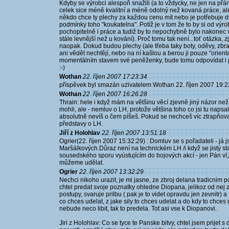
Kdyby se výrobci alespoň snažili (a to vždycky, ne jen na přání
celek sice méně kvalitní a méně odolný než kovaná práce, ale
někdo chce ty plechy za každou cenu mít nebo je potřebuje d
podmínky toho "koukatelna". Potíž je v tom že to by si od výr
pochopitelně i práce a tudiž by to nepochybně bylo nakonec v
stále levnější než u kování). Proč tomu tak není...toť otázka
naopak. Dokud budou plechy (ale třeba taky boty, oděvy, zbraně
ani vědět nechtějí, nebo na ní kašlou a berou ji pouze "ori
momentálním stavem své peněženky, bude tomu odpovídat i po
:-)
Wothan
22. říjen 2007 17:23:34
příspěvek byl smazán użivatelem Wothan 22. říjen 2007 19:2
Wothan
22. říjen 2007 16:26:28
Thrain: hele i když mám na většinu věcí zjevně jiný názor ne
mohli, ale - nemluv o LH, protože většina toho co jsi tu napsa
absolutně nevíš o čem píšeš. Pokud se nechceš víc ztrapňova
představy o LH.
Jiří z Holohlav
22. říjen 2007 13:51:18
Ogrier(22. říjen 2007 15:32:29) : Domluv se s pořadateli - já 
Maršálkových.Důraz není na technickém LH /i když se jistý s
sousedského sporu vyústujícím do bojových akcí - jen Pán ví,ja
můžeme udělat.
Ogrier
22. říjen 2007 13:32:29
Nechci nikoho urazit, je mi jasne, ze zbroj delana tradicnim 
chtel predat svoje poznatky ohledne Diopana, jelikoz od nej 
postupy, svaruje prilbu ( pak je to videt opravdu jen zevnitr) 
co chces udelat, z jake sily to chces udelat a do kdy to chces u
nebude neco libit, tak to predela. Tot asi vse k Diopanovi.
Jiri z Holohlav: Co se tyce te Panske bitvy, chtel jsem prijet 