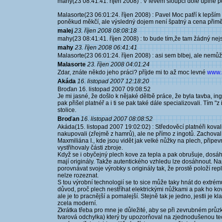
mahy(23 08:41:41. říjen 2008) : V levém sloupci dole úplně po
Malasorte(23 06:01:24. říjen 2008) : Pavel Moc patří k lepš
poněkud měkčí, ale výsledný dojem není špatný a cena přim
malej
23. říjen 2008 08:08:18
mahy(23 08:41:41. říjen 2008) : to bude tím,že tam žádný nej
mahy
23. říjen 2008 06:41:41
Malasorte(23 06:01:24. říjen 2008) : asi sem blbej, ale nemůž
Malasorte
23. říjen 2008 04:01:24
Zdar, znáte někdo jeho práci? příjde mi to až moc levné
www.s
Akáda
16. listopad 2007 12:18:20
Broďan 16. listopad 2007 09:08:52
Je mi jasné, že došlo k nějaké dělbě práce, že byla tavba, i
pak přišel platnéř a i ti se pak také dále specializovali. Tím "
stolice.
Broďan
16. listopad 2007 08:08:52
Akáda(15. listopad 2007 19:02:02) : Středověcí platnéři kovali
nakupovali (zřejmě z hamrů), ale ne přímo z ingotů. Zachoval
Maxmiliána I., kde jsou vidět jak velké nůžky na plech, připev
vystřihovaly části zbroje.
Když se i obyčejný plech kove za tepla a pak obrušuje, dosáh
mají originály. Takže autentického vzhledu lze dosáhnout. Na
porovnávat svoje výrobky s originály tak, že prostě položí rep
nelze rozeznat.
S tou výrobní technologií se to sice může taky hnát do extrém
důvod, proč plech nestříhat elektrickými nůžkami a pak ho kova
ale je to pracnější a pomalejší. Stejně tak je jedno, jestli je
zcela moderní.
Zkrátka třeba pro mne je důležité, aby se při zevrubném prů
tvarová odchylka) který by upozorňoval na zjednodušenou tec