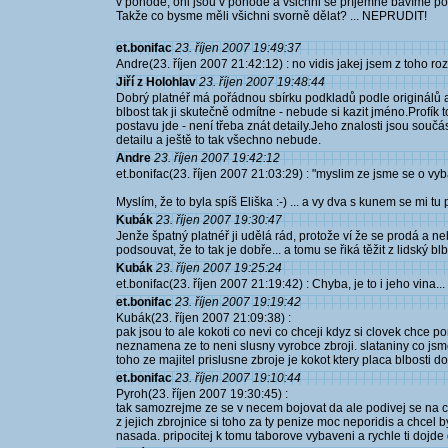
v pohodě, oni jsou v pohodě a všichni se příjemně bavíme p
Takže co bysme měli všichni svorně dělat? ... NEPRUDIT!
et.bonifac
23. říjen 2007 19:49:37
Andre(23. říjen 2007 21:42:12) : no vidis jakej jsem z toho ro
Jiří z Holohlav
23. říjen 2007 19:48:44
Dobrý platnéř má pořádnou sbírku podkladů podle originálů a 
blbost tak ji skutečně odmítne - nebude si kazit jméno.Profík to
postavu jde - není třeba znát detaily.Jeho znalosti jsou sou
detailu a ještě to tak všechno nebude.
Andre
23. říjen 2007 19:42:12
et.bonifac(23. říjen 2007 21:03:29) : "myslim ze jsme se o vyb
Myslím, že to byla spíš Eliška :-) ... a vy dva s kunem se mi tu
Kubák
23. říjen 2007 19:30:47
Jenže špatný platnéř ji udělá rád, protože ví že se prodá a 
podsouvat, že to tak je dobře... a tomu se řiká těžit z lidský blb
Kubák
23. říjen 2007 19:25:24
et.bonifac(23. říjen 2007 21:19:42) : Chyba, je to i jeho vina..
et.bonifac
23. říjen 2007 19:19:42
Kubák(23. říjen 2007 21:09:38) :
pak jsou to ale kokoti co nevi co chceji kdyz si clovek chce por
neznamena ze to neni slusny vyrobce zbroji. slataniny co jsm
toho ze majitel prislusne zbroje je kokot ktery placa blbosti 
et.bonifac
23. říjen 2007 19:10:44
Pyroh(23. říjen 2007 19:30:45) :
tak samozrejme ze se v necem bojovat da ale podivej se na c
z jejich zbrojnice si toho za ty penize moc neporidis a chcel b
nasada. pripocitej k tomu taborove vybaveni a rychle ti dojde