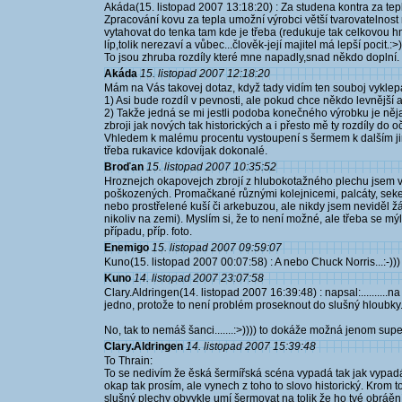
Akáda(15. listopad 2007 13:18:20) : Za studena kontra za tep
Zpracování kovu za tepla umožní výrobci větší tvarovatelnost
vytahovat do tenka tam kde je třeba (redukuje tak celkovou h
líp,tolik nerezaví a vůbec...člověk-její majitel má lepší pocit.:>)
To jsou zhruba rozdíly které mne napadly,snad někdo doplní.
Akáda
15. listopad 2007 12:18:20
Mám na Vás takovej dotaz, když tady vidím ten souboj vyklep
1) Asi bude rozdíl v pevnosti, ale pokud chce někdo levnější
2) Takže jedná se mi jestli podoba konečného výrobku je něja
zbroji jak nových tak historických a i přesto mě ty rozdíly do o
Vhledem k malému procentu vystoupení s šermem k dalším ji
třeba rukavice kdovíjak dokonalé.
Broďan
15. listopad 2007 10:35:52
Hroznejch okapovejch zbrojí z hlubokotažného plechu jsem v
poškozených. Promačkané různými kolejnicemi, palcáty, seker
nebo prostřelené kuší či arkebuzou, ale nikdy jsem neviděl 
nikoliv na zemi). Myslím si, že to není možné, ale třeba se mýl
případu, příp. foto.
Enemigo
15. listopad 2007 09:59:07
Kuno(15. listopad 2007 00:07:58) : A nebo Chuck Norris...:-)))
Kuno
14. listopad 2007 23:07:58
Clary.Aldringen(14. listopad 2007 16:39:48) : napsal:..........
jedno, protože to není problém proseknout do slušný hloubky
No, tak to nemáš šanci.......:>)))) to dokáže možná jenom sup
Clary.Aldringen
14. listopad 2007 15:39:48
To Thrain:
To se nedivím že ěská šermířská scéna vypadá tak jak vypadá. 
okap tak prosím, ale vynech z toho to slovo historický. Krom t
slušný plechy obvykle umí šermovat na tolik že ho tvé obráě