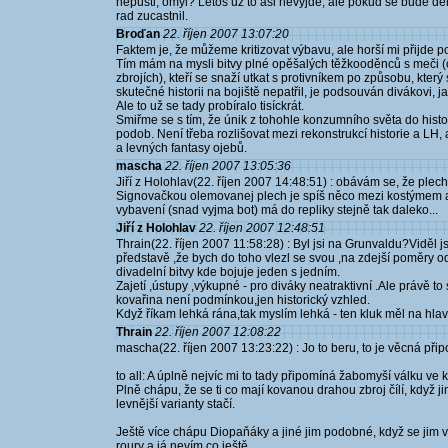
nepusti, omyl? Letos uz to asi nevyjde, ale pokud se bude delat
rad zucastnil.
Broďan
22. říjen 2007 13:07:20
Faktem je, že můžeme kritizovat výbavu, ale horší mi přijde po
Tím mám na mysli bitvy plné opěšalých těžkooděnců s meči (
zbrojích), kteří se snaží utkat s protivníkem po způsobu, který
skutečné historii na bojiště nepatřil, je podsouván divákovi, 
Ale to už se tady probíralo tisíckrát.
Smiřme se s tím, že únik z tohohle konzumního světa do histo
podob. Není třeba rozlišovat mezi rekonstrukcí historie a LH
a levných fantasy ojebů.
mascha
22. říjen 2007 13:05:36
Jiří z Holohlav(22. říjen 2007 14:48:51) : obávám se, že plech
Signovačkou olemovanej plech je spíš něco mezi kostýmem 
vybavení (snad vyjma bot) má do repliky stejně tak daleko...
Jiří z Holohlav
22. říjen 2007 12:48:51
Thrain(22. říjen 2007 11:58:28) : Byl jsi na Grunvaldu?Viděl j
představě ,že bych do toho vlezl se svou ,na zdejší poměry o
divadelní bitvy kde bojuje jeden s jedním.
Zajetí ,ústupy ,výkupné - pro diváky neatraktivní .Ale právě to
kovařina není podmínkou,jen historický vzhled.
Když říkam lehká rána,tak myslím lehká - ten kluk měl na hla
Thrain
22. říjen 2007 12:08:22
mascha(22. říjen 2007 13:23:22) : Jo to beru, to je věcná přip
to all: A úplně nejvíc mi to tady připomíná žabomyší válku ve
Plně chápu, že se ti co mají kovanou drahou zbroj čílí, když j
levnější varianty stačí.
Ještě více chápu Diopaňáky a jiné jim podobné, když se jim 
roury a já nevím co ještě.