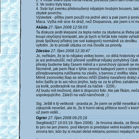
2. V místě sváru byla mírná hrana, přestože jsem tam chtěl o
3. Ve sváru byly kazy.
4. Svár byl zvenku přebroušený nějakým hrubým brusem, takže
zbytek povrchu.
Výsledek - přilbu jsem použil na jedné akci a pak jsem ji posla
Maca. Vyšla mě sice 4x dráž, než Diopanova, ale jsem s ní 
Akáda
27. říjen 2008 12:56:03
Ta diskuze jestli klepané za tepla nebo za studena je třeba ja
koupí obyčejný kompakt, ale já bych si foťák kde nejde vyřadi
jinak špičkový přístroj (ve své kategorii) normálně za desítku
vyfotím. Je to prostě otázka co má člověk za priority.
Zdeslav
27. říjen 2008 12:30:47
Jo, neřikám, že je to nějakej velkej borec, co dělá historicky v
je asi jednudušší, než přesně vystřihat nějaký pohyblivý část
přesky budeme taky časem měnit a v povrchový úpravě se moc
Nicméně, jak jsem říkal v týhle cenový kategorii jsem s výs
přinejtovanejma ruličkama na závěs, s barvou z vnitřku stála 
Mírně zvonovitej šlap se silnou mříží (žádný navařený dráty)
toho šalíře je to asi něco jinýho, tady se za to přímo zahákr
za kolík, podbradník na straně za háček - 3200,-
Až budu mít možnost, dám k dispozici foto. Ale jak říkám, neče
uspokojujícího. Záleží na vaší náročnosti ;-)
Sig. Ještě k tý velikosti - pravda je, že jsem se ještě nesetka
zákazník nevešel, ale to, že ti horní okraj přilbice končí v k
už jsem viděl...
Ogrier
27. říjen 2008 09:25:16
Siegfried(27 10:03:19. říjen 2008) : Je hrozna skoda, ze Broz
to pro ne jen jmeno. pod kterym si predstavi velmi kvalitni v
zrovna ten, kdo by si musel delat reklamu pomoci nejakych w