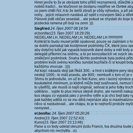
Hmm jenže to že je obrázek toho příliš neznamená, důležité j
nobilů tradicí... ke klučinovi se dostanu nejdříve ve čtvrtek 
co jsem chtěl říct. A to že delší zbraň je vždy výhodou, a při p
nohy... jejich relaunch nastává až opět s rozvojem šiků a střel
Pánové jistě občas sesedali... ale pokud se chystali do boje tak 
jezdecká ramena při boji na zemi :)))
Siegfried
24. říjen 2007 08:18:59
et.bonifac(23. říjen 2007 18:29:29) :
NEDELAM LH, NEDELAM LH, NEDELAM LH !!!!!!!!!!!!!!!!
Kolikrát to budu muset ještě opakovat, pouze se zajímám o hi
se dobře pamatuji tak kostýmové podmínky ČK, které jsou opr
aby dotyčný tušil jak vypadá bojovník dané doby a měl boty 
delegáti přítomní na sněmu, a to po konzultacích ve svých 
změkčení podmínek. Snaha těchto podmínek byla jediná přibl
problém kvůli svému koníčku sundat buzňáče či si koupit boty, 
každýmu vnucuje. :))))
Ad kopí: násada stojí jak říkáš 300,- a hrot s krátkými pery stoj
nestojí 1000,- to máš pravdu, ale 800,- nemluvě o tom oč je v 
Shrnu to jednoduše, on už to řekl Kuno, ano i laciný výrobce 
koukatelné minimum, jo klidně může bejt svařovaná, nemusí b
to ušetříš), ale musíš si najít originál, sehnat si jeho fotky tr
uděláno... vyjde to plus minus stejně draho, ale nesmíš naku
kus okapu co vypadá jako z prvního rytíře a já chci bejt taky ryt
pak každej udělá co se mu dělá nejsnáze aby si maximalizoval 
něco si nastudovali... ale chápu, to je to nejhorší protože myšl
nemyslet...
et.bonifac
24. říjen 2007 05:20:26
Andre(23. říjen 2007 22:52:43) :
Kuno(23. říjen 2007 23:13:48) :
Pane a co tedy udelat okruzni jizdu Francii, tva druzina bude
abychom nic nechytily...:o)