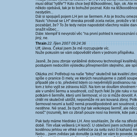
musí dělat "rytíře"? Kdo chce bejt těžkooděnec, fajn, ok. Ale m
někdo ojebává, tak je to bohužel poznat. Kdo na těžkooděnce
nestydím...
Dál si spojuješ pojem LH jen se šermem. A to je trochu omez
Navíc "chovat se LH" dneska prostě zcela nelze, protože v té
pozabíjet, že? To že tedy nelze napodobit všechny reálie d
snažit vůbec...
Dále: klempíř ti nevyrobí věc "na první pohled k nerozeznání o
jiný, ne.
Thrain
22. říjen 2007 09:24:36
Uff, úleva. Čekal jsem že mě rozcupujete víc.
Nuže pokusím se vám odpovědět všem v jednom příspěvku.
Jasně, že jsou zbroje vyráběné dobovou technologií kvalitněj
postupem nedocílím výsledku přinejmenším stejného, ale spíše 
Otázka zní: Potřebuji na naše "bitvy" skutečně tak kvalitní zbr
spíše o pranice či mely, ve kterých neusilujeme o zabití soup
případě jde o to, předvést lidem co nejvěrnější podívanou na s
tom z toho vyjít se zdravou kůží. Na tom se doufám shodnem vši.
ale v umění šermu a soudnosti, což bych řekl že jde ruku v r
potkám-li šermíře, který umí šermovat, ví co si může dovolit. 
chtěl mi skutečně ublížit, nepomůže mi ani kovaná zbroj. Pot
šermovat neumí a tudíž nemá pravděpodobně ani soudnost, (ji
nestihne. Né snad, že bych byl tak velkolepej šermíř, ale něco
nosič" (rozuměj, ten co zbraň pouze nosí na trenink, kde pak 
Pak tady máme hledisko LH. Ano souhlasím, že vše na střed
době. Tím však veškerá LH končí. U oblečení jsem ochotný připu
kostěnou jehlou ve vlhké světničce za svitu svící či kahanů mi 
Nebo... jsem zvědav jak donutíte (a když se vám to povede, ta