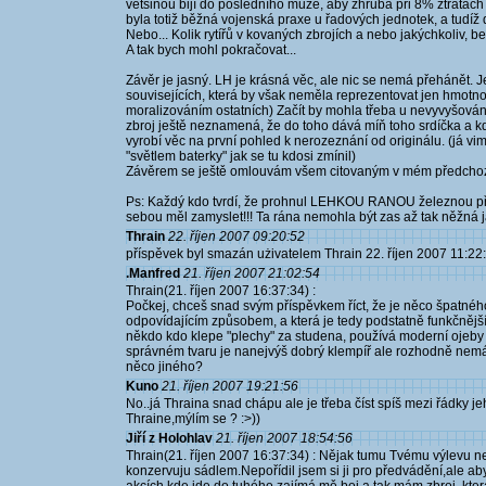
většinou bijí do posledního muže, aby zhruba při 8% ztrátách 
byla totiž běžná vojenská praxe u řadových jednotek, a tudíž
Nebo... Kolik rytířů v kovaných zbrojích a nebo jakýchkoliv, 
A tak bych mohl pokračovat...
Závěr je jasný. LH je krásná věc, ale nic se nemá přehánět. J
souvisejících, která by však neměla reprezentovat jen hmotnou
moralizováním ostatních) Začít by mohla třeba u nevyvyšování
zbroj ještě neznamená, že do toho dává míň toho srdíčka a kd
vyrobí věc na první pohled k nerozeznání od originálu. (já v
"světlem baterky" jak se tu kdosi zmínil)
Závěrem se ještě omlouvám všem citovaným v mém předchoz
Ps: Každý kdo tvrdí, že prohnul LEHKOU RANOU železnou přilb
sebou měl zamyslet!!! Ta rána nemohla být zas až tak něžná ja
Thrain
22. říjen 2007 09:20:52
příspěvek byl smazán użivatelem Thrain 22. říjen 2007 11:22
.Manfred
21. říjen 2007 21:02:54
Thrain(21. říjen 2007 16:37:34) :
Počkej, chceš snad svým příspěvkem říct, že je něco špatného
odpovídajícím způsobem, a která je tedy podstatně funkčněj
někdo kdo klepe "plechy" za studena, používá moderní ojeby
správném tvaru je nanejvýš dobrý klempíř ale rozhodně nemá ná
něco jiného?
Kuno
21. říjen 2007 19:21:56
No..já Thraina snad chápu ale je třeba číst spíš mezi řádky j
Thraine,mýlím se ? :>))
Jiří z Holohlav
21. říjen 2007 18:54:56
Thrain(21. říjen 2007 16:37:34) : Nějak tumu Tvému výlevu n
konzervuju sádlem.Nepořídil jsem si ji pro předvádění,ale aby