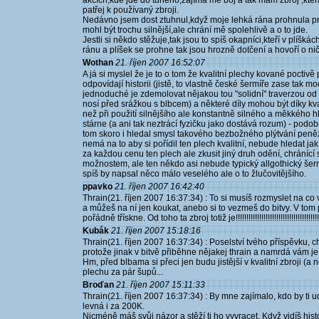
akcích,kde jde do tuhého,zajímá mě boj a tak mám zbroj ,kte
patřej k používaný zbroji.
Nedávno jsem dost ztuhnul,když moje lehká rána prohnula prot
mohl být trochu silnější,ale chrání mě spolehlivě a o to jde.
Jestli si někdo stěžuje,tak jsou to spíš okapníci,kteří v plíšk
ránu a plíšek se prohne tak jsou hrozně dotčení a hovoří o nič
Wothan
21. říjen 2007 16:52:07
A já si myslel že je to o tom že kvalitní plechy kované poctiv
odpovídají historii (jistě, to vlastně české šermíře zase tak mo
jednoduché je zdemolovat nějakou tou "solidní" traverzou od 
nosí před srážkou s blbcem) a některé díly mohou být díky kva
než při použití silnějšího ale konstantně silného a měkkého
stárne (a ani tak neztrácí fyzičku jako dostává rozum) - podob
tom skoro i hledal smysl takového bezbožného plýtvání peně
nemá na to aby si pořídil ten plech kvalitní, nebude hledat jak t
za každou cenu ten plech ale zkusit jiný druh odění, chráníc
možnostem, ale ten někdo asi nebude typický allgothický šerm
spíš by napsal něco málo veselého ale o to žlučovitějšího.
ppavko
21. říjen 2007 16:42:40
Thrain(21. říjen 2007 16:37:34) : To si musíš rozmyslet na co 
a můžeš na ní jen koukat, anebo si to vezmeš do bitvy. V tom 
pořádně třískne. Od toho ta zbroj totiž je!!!!!!!!!!!!!!!!!!!!!!!!!!!!!!!!!!
Kubák
21. říjen 2007 15:18:16
Thrain(21. říjen 2007 16:37:34) : Poselství tvého příspěvku, ch
protože jinak v bitvě přiběhne nějakej thrain a namrdá vám je
Hm, před blbama si přeci jen budu jistější v kvalitní zbroji (
plechu za pár šupů...
Broďan
21. říjen 2007 15:11:33
Thrain(21. říjen 2007 16:37:34) : By mne zajímalo, kdo by ti 
levná i za 200K.
Nicméně máš svůj názor a stěží ti ho vyvracet. Když vidíš hist