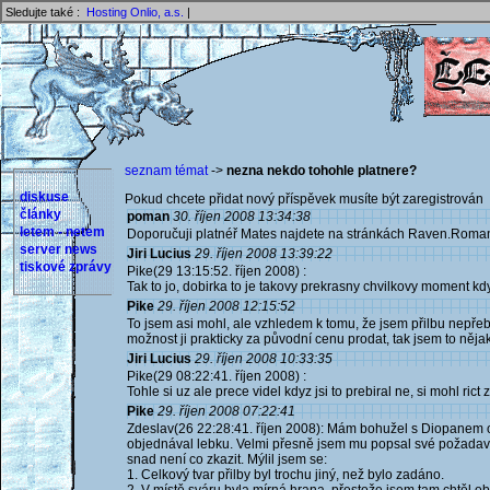
Sledujte také :
Hosting Onlio, a.s.
|
seznam témat
->
nezna nekdo tohohle platnere?
diskuse
Pokud chcete přidat nový příspěvek musíte být zaregistrován 
články
poman
30. říjen 2008 13:34:38
letem - netem
Doporučuji platnéř Mates najdete na stránkách Raven.Roma
server news
Jiri Lucius
29. říjen 2008 13:39:22
tiskové zprávy
Pike(29 13:15:52. říjen 2008) :
Tak to jo, dobirka to je takovy prekrasny chvilkovy moment k
Pike
29. říjen 2008 12:15:52
To jsem asi mohl, ale vzhledem k tomu, že jsem přilbu nepřebí
možnost ji prakticky za původní cenu prodat, tak jsem to nějak
Jiri Lucius
29. říjen 2008 10:33:35
Pike(29 08:22:41. říjen 2008) :
Tohle si uz ale prece videl kdyz jsi to prebiral ne, si mohl r
Pike
29. říjen 2008 07:22:41
Zdeslav(26 22:28:41. říjen 2008): Mám bohužel s Diopanem 
objednával lebku. Velmi přesně jsem mu popsal své požadavk
snad není co zkazit. Mýlil jsem se:
1. Celkový tvar přilby byl trochu jiný, než bylo zadáno.