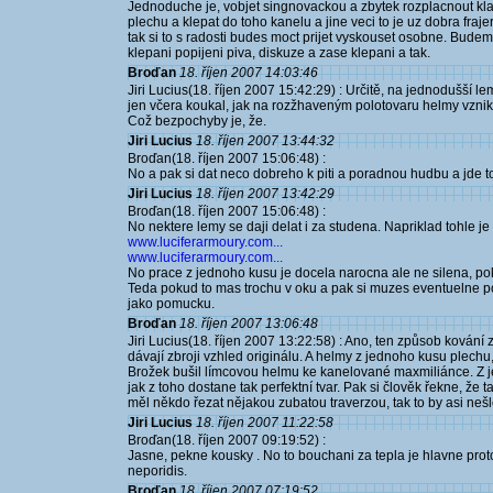
Jednoduche je, vobjet singnovackou a zbytek rozplacnout kla
plechu a klepat do toho kanelu a jine veci to je uz dobra fraj
tak si to s radosti budes moct prijet vyskouset osobne. Bud
klepani popijeni piva, diskuze a zase klepani a tak.
Broďan
18. říjen 2007 14:03:46
Jiri Lucius(18. říjen 2007 15:42:29) : Určitě, na jednodušší 
jen včera koukal, jak na rozžhaveným polotovaru helmy vzniká
Což bezpochyby je, že.
Jiri Lucius
18. říjen 2007 13:44:32
Broďan(18. říjen 2007 15:06:48) :
No a pak si dat neco dobreho k piti a poradnou hudbu a jde 
Jiri Lucius
18. říjen 2007 13:42:29
Broďan(18. říjen 2007 15:06:48) :
No nektere lemy se daji delat i za studena. Napriklad tohle j
www.luciferarmoury.com...
www.luciferarmoury.com...
No prace z jednoho kusu je docela narocna ale ne silena, pok
Teda pokud to mas trochu v oku a pak si muzes eventuelne p
jako pomucku.
Broďan
18. říjen 2007 13:06:48
Jiri Lucius(18. říjen 2007 13:22:58) : Ano, ten způsob kování
dávají zbroji vzhled originálu. A helmy z jednoho kusu plec
Brožek bušil límcovou helmu ke kanelované maxmiliánce. Z j
jak z toho dostane tak perfektní tvar. Pak si člověk řekne, že
měl někdo řezat nějakou zubatou traverzou, tak to by asi nešl
Jiri Lucius
18. říjen 2007 11:22:58
Broďan(18. říjen 2007 09:19:52) :
Jasne, pekne kousky . No to bouchani za tepla je hlavne pro
neporidis.
Broďan
18. říjen 2007 07:19:52