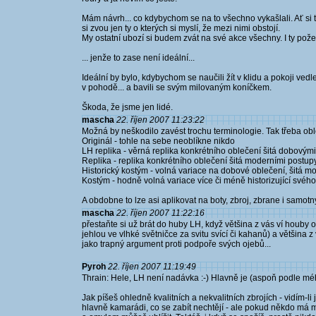
Mám návrh... co kdybychom se na to všechno vykašlali. Ať si ti
si zvou jen ty o kterých si myslí, že mezi nimi obstojí.
My ostatní ubozí si budem zvát na své akce všechny. I ty po
... jenže to zase není ideální...
Ideální by bylo, kdybychom se naučili žít v klidu a pokoji vedl
v pohodě... a bavili se svým milovaným koníčkem.
Škoda, že jsme jen lidé.
mascha
22. říjen 2007 11:23:22
Možná by neškodilo zavést trochu terminologie. Tak třeba obl
Originál - tohle na sebe neoblíkne nikdo
LH replika - věrná replika konkrétního oblečení šitá dobovým
Replika - replika konkrétního oblečení šitá moderními postu
Historický kostým - volná variace na dobové oblečení, šitá 
Kostým - hodně volná variace více či méně historizující svého
A obdobne to lze asi aplikovat na boty, zbroj, zbrane i samot
mascha
22. říjen 2007 11:22:16
přestaňte si už brát do huby LH, když většina z vás ví houby 
jehlou ve vlhké světničce za svitu svící či kahanů) a většina 
jako trapný argument proti podpoře svých ojebů...
Pyroh
22. říjen 2007 11:19:49
Thrain: Hele, LH není nadávka :-) Hlavně je (aspoň podle mé
Jak píšeš ohledně kvalitních a nekvalitních zbrojích - vidím-li 
hlavně kamarádi, co se zabít nechtějí - ale pokud někdo má m