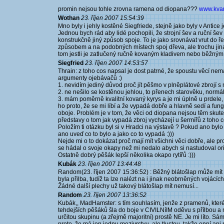
promin nejsou tohle zrovna ramena od diopana???
www.kvart
Wothan
23. říjen 2007 15:54:39
Mno byly i jehly kostěné Siegfriede, stejně jako byly v Antice 
Jednou bych rád aby lidé pochopili, že strojní šev a ruční šev 
konstrukčně jiný způsob spoje. To je jako srovnávat vrut do ř
způsobem a na podobných místech spoj dřeva, ale trochu jina
tom jestli je zatlučený ručně kovaným kladivem nebo běžným
Siegfried
23. říjen 2007 14:53:57
Thrain: z toho cos napsal je dost patrné, že spoustu věcí ne
argumenty ojebávačů :)
1. nevidím jediný důvod proč jít pěšmo v plněplátové zbrojí s
2. ne nešilo se kostěnou jehlou, to přenech starověku, normál
3. mám poměrně kvalitní kovaný kyrys a je mi úplně u prdele,
ho proto, že se mi líbí a že vypadá dobře a hlavně sedí a fu
oboje. Problém je v tom, že věci od diopana nejsou těm skut
představy o tom jak vypadá zbroj vycházejí u šermířů z toho co 
Položím ti otázku byl si v Hradci na výstavě ? Pokud ano by
ano uveď co to bylo a jako co to vypadá :)))
Nejde mi o to dokázat proč mají mít všichni věci dobře, ale p
se hádal o svoje okapy než mi nedalo abych si nastudoval orig
Ostatně dobrý pěšák lepší několika okapo rytířů :)))
Kubák
23. říjen 2007 13:44:48
Random(23. říjen 2007 15:36:52) : Běžný blátošlap může mít p
byla přilba, tudíž ta lze nalézt na i jinak neobrněných vojácíc
Žádné další plechy už takový blátošlap mít nemusí...
Random
23. říjen 2007 13:36:52
Kubák,, MadHamster: s tím souhlasím, jenže z pramenů, které
tehdejších pěšáků šla do boje v CIVILNíIM oděvu s přílbou a 
určitou skupinu (a zřejmě majoritní) prostě NE. Je mi líto. S