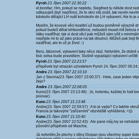
Pyroh
23. říjen 2007 22:30:22
et.bonifac: Hm, pokud se nepletu, Siegfried tu někde dost ne
odkazuješ (byť nepřímo), že to skrz něj znáš, tak nevím nevím
kdokoliv dělající LH nutil kohokoliv do LH vybavení. Ale to je
Myslím, že kovové věci kvalitní už budou poměrně výrazně dražš
pokud budeš dělat lehkooděnce, nebudeš muset mít železa n
látku nastříhat, tak si dost věcí pak můžeš sám ušít s minimá
nepřijde mi to až jako práce na tak dlouho). Můžeš pak bejt tř
nastříhat, ale to už je život :-)
Beru, táborové, vybavení taky něco stojí. Netvrdím, že dobré
tisíc sotva bude pravidlem. Slušně vypadající vybavení určitě l
Pyroh
23. říjen 2007 22:23:57
příspěvek byl smazán użivatelem Pyroh 24. říjen 2007 00:24
Andre
23. říjen 2007 22:10:10
Jan z Siecina(23. říjen 2007 23:00:37) : Hele, zase jeden vtipn
žejo?
Andre
23. říjen 2007 22:08:05
Kuno(23. říjen 2007 23:13:48) : Jo, holenku, každej to halt ber
pivovar).
Kuno
23. říjen 2007 21:13:48
Andre(23. říjen 2007 22:59:57) : A to je vada? Co takhle okr
Francie je takovými "zařízeními" obzvláště vyhlášená.:>)))
Kuno
23. říjen 2007 21:10:40
Andre(23. říjen 2007 22:52:43) : Ale pane můj,my se nehádá
původní příspěvek od Mascha.
Já netvrdím,že plechy z dílny Diopan jsou všechny super d