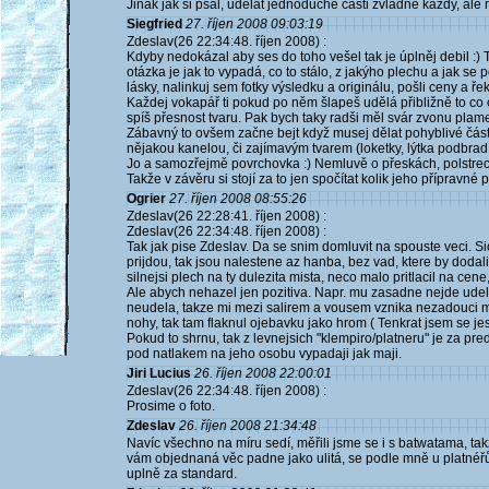
Jinak jak si psal, udelat jednoduche casti zvladne kazdy, ale 
Siegfried
27. říjen 2008 09:03:19
Zdeslav(26 22:34:48. říjen 2008) :
Kdyby nedokázal aby ses do toho vešel tak je úplněj debil :) T
otázka je jak to vypadá, co to stálo, z jakýho plechu a jak se 
lásky, nalinkuj sem fotky výsledku a originálu, pošli ceny a řek
Každej vokapář ti pokud po něm šlapeš udělá přibližně to co 
spíš přesnost tvaru. Pak bych taky radši měl svár zvonu plam
Zábavný to ovšem začne bejt když musej dělat pohyblivé části 
nějakou kanelou, či zajímavým tvarem (loketky, lýtka podbrad
Jo a samozřejmě povrchovka :) Nemluvě o přeskách, polstrec
Takže v závěru si stojí za to jen spočítat kolik jeho přípravné p
Ogrier
27. říjen 2008 08:55:26
Zdeslav(26 22:28:41. říjen 2008) :
Zdeslav(26 22:34:48. říjen 2008) :
Tak jak pise Zdeslav. Da se snim domluvit na spouste veci. Si
prijdou, tak jsou nalestene az hanba, bez vad, ktere by dodal
silnejsi plech na ty dulezita mista, neco malo pritlacil na cene
Ale abych nehazel jen pozitiva. Napr. mu zasadne nejde udel
neudela, takze mi mezi salirem a vousem vznika nezadouci mez
nohy, tak tam flaknul ojebavku jako hrom ( Tenkrat jsem se je
Pokud to shrnu, tak z levnejsich "klempiro/platneru" je za pre
pod natlakem na jeho osobu vypadaji jak maji.
Jiri Lucius
26. říjen 2008 22:00:01
Zdeslav(26 22:34:48. říjen 2008) :
Prosime o foto.
Zdeslav
26. říjen 2008 21:34:48
Navíc všechno na míru sedí, měřili jsme se i s batwatama, ta
vám objednaná věc padne jako ulitá, se podle mně u platnéř
uplně za standard.