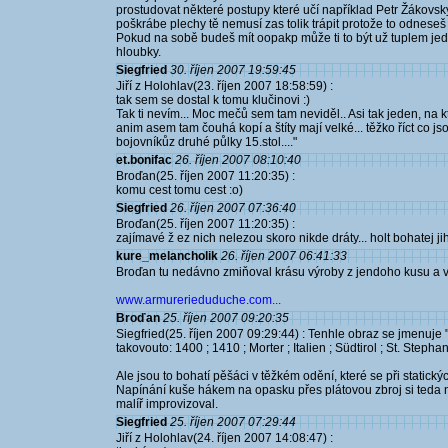
prostudovat některé postupy které učí například Petr Žákovský č
poškrábe plechy tě nemusí zas tolik trápit protože to odneseš 
Pokud na sobě budeš mít oopakp může ti to být už tuplem jed
hloubky.
Siegfried
30. říjen 2007 19:59:45
Jiří z Holohlav(23. říjen 2007 18:58:59) :
tak sem se dostal k tomu klučinovi :)
Tak ti nevím... Moc mečů sem tam neviděl.. Asi tak jeden, na 
anim asem tam čouhá kopí a štíty mají velké... těžko říct co jso
bojovníkůz druhé půlky 15.stol...."
et.bonifac
26. říjen 2007 08:10:40
Broďan(25. říjen 2007 11:20:35) :
komu cest tomu cest :o)
Siegfried
26. říjen 2007 07:36:40
Broďan(25. říjen 2007 11:20:35) :
zajímavé ž ez nich nelezou skoro nikde dráty... holt bohatej jih 
kure_melancholik
26. říjen 2007 06:41:33
Broďan tu nedávno zmiňoval krásu výroby z jendoho kusu a v o
www.armurerieduduche.com...
Broďan
25. říjen 2007 09:20:35
Siegfried(25. říjen 2007 09:29:44) : Tenhle obraz se jmenuje
takovouto: 1400 ; 1410 ; Morter ; Italien ; Südtirol ; St. Steph
Ale jsou to bohatí pěšáci v těžkém odění, které se při statick
Napínání kuše hákem na opasku přes plátovou zbroj si teda 
malíř improvizoval.
Siegfried
25. říjen 2007 07:29:44
Jiří z Holohlav(24. říjen 2007 14:08:47) :