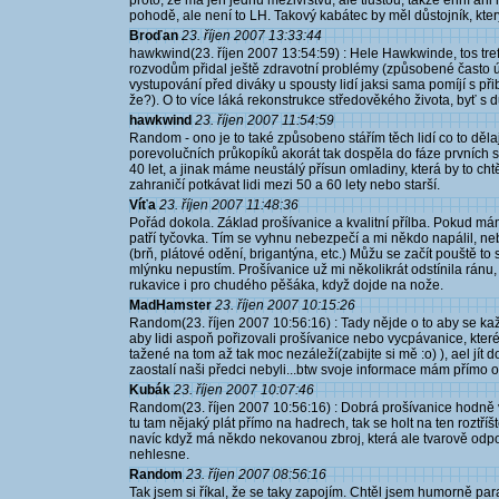
proto, že má jen jednu mezivrstvu, ale tlustou, takže enní ani
pohodě, ale není to LH. Takový kabátec by měl důstojník, kter
Broďan
23. říjen 2007 13:33:44
hawkwind(23. říjen 2007 13:54:59) : Hele Hawkwinde, tos trefi
rozvodům přidal ještě zdravotní problémy (způsobené často ú
vystupování před diváky u spousty lidí jaksi sama pomíjí s přib
že?). O to více láká rekonstrukce středověkého života, byť s 
hawkwind
23. říjen 2007 11:54:59
Random - ono je to také způsobeno stářím těch lidí co to děl
porevolučních průkopíků akorát tak dospěla do fáze prvních 
40 let, a jinak máme neustálý přísun omladiny, která by to cht
zahraničí potkávat lidi mezi 50 a 60 lety nebo starší.
Víťa
23. říjen 2007 11:48:36
Pořád dokola. Základ prošívanice a kvalitní přílba. Pokud má
patří tyčovka. Tím se vyhnu nebezpečí a mi někdo napálil, n
(brň, plátové odění, brigantýna, etc.) Můžu se začít pouště to 
mlýnku nepustím. Prošívanice už mi několikrát odstínila ránu,
rukavice i pro chudého pěšáka, když dojde na nože.
MadHamster
23. říjen 2007 10:15:26
Random(23. říjen 2007 10:56:16) : Tady nějde o to aby se kaž
aby lidi aspoň pořizovali prošívanice nebo vycpávanice, které
tažené na tom až tak moc nezáleží(zabijte si mě :o) ), ael jít d
zaostalí naši předci nebyli...btw svoje informace mám přímo o
Kubák
23. říjen 2007 10:07:46
Random(23. říjen 2007 10:56:16) : Dobrá prošívanice hodně 
tu tam nějaký plát přímo na hadrech, tak se holt na ten roztříšt
navíc když má někdo nekovanou zbroj, která ale tvarově odpo
nehlesne.
Random
23. říjen 2007 08:56:16
Tak jsem si říkal, že se taky zapojím. Chtěl jsem humorně par