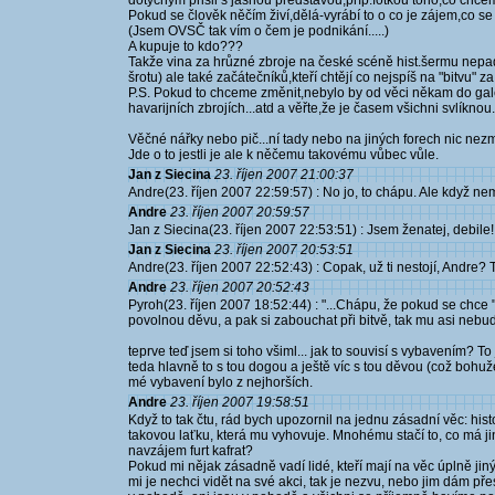
dotyčným přišli s jasnou představou,příp.fotkou toho,co chc
Pokud se člověk něčím živí,dělá-vyrábí to o co je zájem,co se
(Jsem OVSČ tak vím o čem je podnikání.....)
A kupuje to kdo???
Takže vina za hrůzné zbroje na české scéně hist.šermu nepad
šrotu) ale také začátečníků,kteří chtějí co nejspíš na "bitvu" za 
P.S. Pokud to chceme změnit,nebylo by od věci někam do galer
havarijních zbrojích...atd a věřte,že je časem všichni svlíknou.
Věčné nářky nebo pič...ní tady nebo na jiných forech nic nez
Jde o to jestli je ale k něčemu takovému vůbec vůle.
Jan z Siecina
23. říjen 2007 21:00:37
Andre(23. říjen 2007 22:59:57) : No jo, to chápu. Ale když nemůž
Andre
23. říjen 2007 20:59:57
Jan z Siecina(23. říjen 2007 22:53:51) : Jsem ženatej, debile!
Jan z Siecina
23. říjen 2007 20:53:51
Andre(23. říjen 2007 22:52:43) : Copak, už ti nestojí, Andre? 
Andre
23. říjen 2007 20:52:43
Pyroh(23. říjen 2007 18:52:44) : "...Chápu, že pokud se chce 
povolnou děvu, a pak si zabouchat při bitvě, tak mu asi nebude
teprve teď jsem si toho všiml... jak to souvisí s vybavením? To 
teda hlavně to s tou dogou a ještě víc s tou děvou (což bohužel
mé vybavení bylo z nejhorších.
Andre
23. říjen 2007 19:58:51
Když to tak čtu, rád bych upozornil na jednu zásadní věc: his
takovou laťku, která mu vyhovuje. Mnohému stačí to, co má j
navzájem furt kafrat?
Pokud mi nějak zásadně vadí lidé, kteří mají na věc úplně jin
mi je nechci vidět na své akci, tak je nezvu, nebo jim dám př