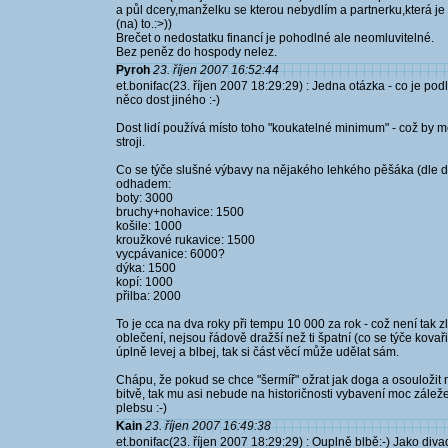
a půl dcery,manželku se kterou nebydlím a partnerku,která je n
(na) to.:>))
Brečet o nedostatku financí je pohodlné ale neomluvitelné.
Bez peněz do hospody nelez.
Pyroh
23. říjen 2007 16:52:44
et.bonifac(23. říjen 2007 18:29:29) : Jedna otázka - co je pod
něco dost jiného :-)
Dost lidí používá místo toho "koukatelné minimum" - což by měl
stroji.
Co se týče slušné výbavy na nějakého lehkého pěšáka (dle d
odhadem:
boty: 3000
bruchy+nohavice: 1500
košile: 1000
kroužkové rukavice: 1500
vycpávanice: 6000?
dýka: 1500
kopí: 1000
přilba: 2000
To je cca na dva roky při tempu 10 000 za rok - což není tak zlé
oblečení, nejsou řádově dražší než ti špatní (co se týče kovař
úplně levej a blbej, tak si část věcí může udělat sám.
Chápu, že pokud se chce "šermíř" ožrat jak doga a osouložit 
bitvě, tak mu asi nebude na historičnosti vybavení moc zálež
plebsu :-)
Kain
23. říjen 2007 16:49:38
et.bonifac(23. říjen 2007 18:29:29) : Ouplně blbě:-) Jako diva