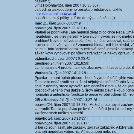
tleskám :)
Jiří z Holohlav(24. říjen 2007 10:35:30) :
Já bych si těžkoodděnýho pěšáka představoval takhle
tarvos.imareal.oeaw.ac.at...
aspoň kolem tý půlky spíš do druhý patnáctého :))
mac
25. říjen 2007 06:08:49
ppavko(24. říjen 2007 13:18:01) :
Platnéř je podnikatel , ale nemusí dělat to co chce Pepa Omá
neudělám , jeslti-že nejsem v tom stupni vývoji, že nic jin
problém! Nevidím důvod proč někomu něco vnucovat, stačí pop
trochu se mu věnovat -což znamená hledat, mít kde hledat, 
se musí tato "ochota" odrazit v celkové ceně, protože celkov
zákaníkovy vyhovovat po všech stránkách je někdy opravdu p
et.bonifac
24. říjen 2007 16:25:41
Siegfried(24. říjen 2007 10:18:59) :
Ja nemam s LH problem a moje zboj myslim hladce projde. Byl
Wothan
24. říjen 2007 14:11:18
Ppavko: to není úplně přesné - hodně výrobců dělá tyhle věci
Tam se to nedá svalit na to, že si nějaký konkrétní Franta No
chtěl z dobroty srdce vyhovět. Tam dochází k tomu, že oni jed
dost pokřiveného trhu (takže ty šroty někdo zjevně koupit chc
normální a autentické (protože to přece vyrobil odborník). Tr
Jiří z Holohlav
24. říjen 2007 13:27:16
ppavko(24. říjen 2007 15:18:27) : Možná proto,aby si zachovali
zahraničí.Tam ta poptávka po kvalitě naštěstí je a tak se i my 
zkušenostech našich platnéřů.
ppavko
24. říjen 2007 13:18:27
ppavko(24. říjen 2007 13:18:01) :
S tou ctí souhlasím, ale zakázku zadává zákazník. A když všich
platnéři neudělají vůbec nic. Ať jsou dobří nebo ne.