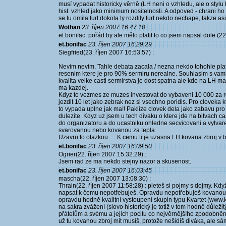
musí vypadat historicky věrně (LH neni o vzhledu, ale o stylu
hist. vzhled jako minimum nositelnosti. A odpoved - chrani ho a
se tu omila furt dokola ty rozdily furt nekdo nechape, takze a
Wothan
23. říjen 2007 16:47:10
et.bonifac: pořád by ale mělo platit to co jsem napsal dole (2
et.bonifac
23. říjen 2007 16:29:29
Siegfried(23. říjen 2007 16:53:57) :
Nevim nevim. Tahle debata zacala / nezna nekdo tohohle platne
resenim ktere je pro 90% sermiru nerealne. Souhlasim s vam
kvalita velke casti sermirstva je dost spatna ale kdo na LH m
ma kazdej.
Kdyz to vezmes ze muzes investovat do vybaveni 10 000 za 
jezdit 10 let jako zebrak nez si vsechno poridis. Pro cloveka k
to vypada uplne jak ma!! Paklize clovek dela jako zabavu pr
dulezite. Kdyz uz jsem u tech divaku o ktere jde na bitvach c
do organizatoru a do ucastniku ohledne secvicovani a vytvaren
svarovanou nebo kovanou za tepla.
Uzavru to otazkou......K cemu ti je uzasna LH kovana zbroj 
et.bonifac
23. říjen 2007 16:09:50
Ogrier(22. říjen 2007 15:32:29) :
Jsem rad ze ma nekdo stejny nazor a skusenost.
et.bonifac
23. říjen 2007 16:03:45
mascha(22. říjen 2007 13:08:30) :
Thrain(22. říjen 2007 11:58:28) : pleteš si pojmy s dojmy. Kd
napsat k čemu nepotřebuješ. Opravdu nepotřebuješ kovanou z
opravdu hodně kvalitní vystoupení skupin typu Kvartet (www.kv
na sakra zvážení (slovo historický je totiž v tom hodně důlež
přátelům a svému a jejich pocitu co nejvěrnějšího zpodobnění 
už tu kovanou zbroj mít musíš, protože nešidíš diváka, ale sá