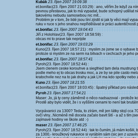
Kubák
23. říjen 2007 19:09:38
et.bonifac(23. říjen 2007 21:03:29) : ano, věřím že když za ní
pevnou přestavou, jak to má vypadat, bude schopný udělat ně
takovému nebudu samosebou nic mít...
Problém je v tom, že lidé jsou líní zjistit si jak ty věci mají vy
ruku v ruce s jeho snahou nepřidělávat si práci autentičností pl
et.bonifac
23. říjen 2007 19:04:43
Jiří z Holohlav(23. říjen 2007 18:58:59) :
obcas mi to prave tak neprijde
et.bonifac
23. říjen 2007 19:03:29
Kuno(23. říjen 2007 18:57:21) : myslim ze jsme se o vybave b
protoze si myslim ze na serm na bitvach v cechcach je jeho pra
et.bonifac
23. říjen 2007 18:57:41
Pyroh(23. říjen 2007 18:52:44) :
Jsem clenem ceske korouhve a siegfried tam dela mustrung ta
podle meho ej to obcas trosku moc, a ze by se pile casto mela
kratochvile nez na to jak drahy a jak LH ma kdo spotky nebo 
Kuno
23. říjen 2007 18:21:55
et.bonifac(23. říjen 2007 18:03:45) : špatný příklad pro násl
Pyroh
23. říjen 2007 17:54:21
Maser: Jo, já ty ceny záměrně o něco nadsazoval - protože k
Prostě aby bylo vidět, že i s vyššími cenami to není tak brutáln
Vycpávanici za 1300? Teda, to zírám, mě jen látky stojí cca 700
ovčí vlny...Nicméně mě docela začalo bavit šití - a až s tím jse
zajímavé hodiny ve škole atd :-)
maser
23. říjen 2007 17:46:25
Pyroh(23. říjen 2007 18:52:44) : tak to čumím, já mám košili, 
za 1300,- kroužkový rukavice si vyrábím sám (sic jen z uzaví