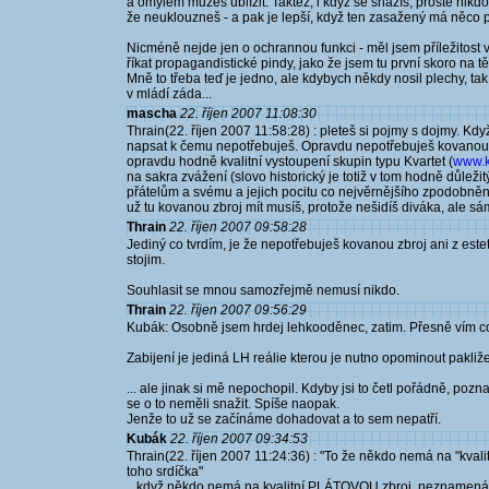
a omylem můžeš ublížit. Taktéž, i když se snažíš, prostě nik
že neuklouzneš - a pak je lepší, když ten zasažený má něco
Nicméně nejde jen o ochrannou funkci - měl jsem příležitost 
říkat propagandistické pindy, jako že jsem tu první skoro na tě
Mně to třeba teď je jedno, ale kdybych někdy nosil plechy, tak 
v mládí záda...
mascha
22. říjen 2007 11:08:30
Thrain(22. říjen 2007 11:58:28) : pleteš si pojmy s dojmy. Kd
napsat k čemu nepotřebuješ. Opravdu nepotřebuješ kovanou z
opravdu hodně kvalitní vystoupení skupin typu Kvartet (
www.kv
na sakra zvážení (slovo historický je totiž v tom hodně důlež
přátelům a svému a jejich pocitu co nejvěrnějšího zpodobnění 
už tu kovanou zbroj mít musíš, protože nešidíš diváka, ale sá
Thrain
22. říjen 2007 09:58:28
Jediný co tvrdím, je že nepotřebuješ kovanou zbroj ani z est
stojim.
Souhlasit se mnou samozřejmě nemusí nikdo.
Thrain
22. říjen 2007 09:56:29
Kubák: Osobně jsem hrdej lehkooděnec, zatim. Přesně vím co
Zabijení je jediná LH reálie kterou je nutno opominout pakliže 
... ale jinak si mě nepochopil. Kdyby jsi to četl pořádně, poz
se o to neměli snažit. Spíše naopak.
Jenže to už se začínáme dohadovat a to sem nepatří.
Kubák
22. říjen 2007 09:34:53
Thrain(22. říjen 2007 11:24:36) : "To že někdo nemá na "kval
toho srdíčka"
...když někdo nemá na kvalitní PLÁTOVOU zbroj, neznamená to