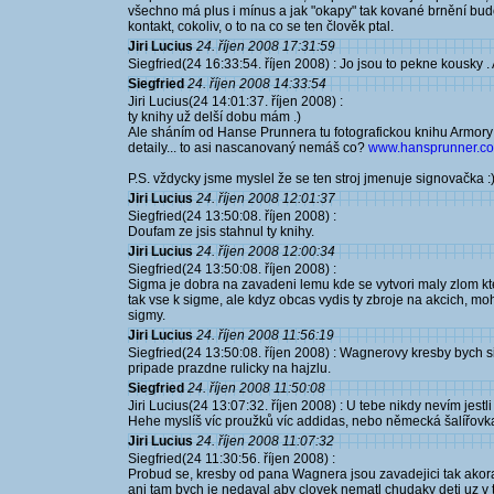
všechno má plus i mínus a jak "okapy" tak kované brnění budo
kontakt, cokoliv, o to na co se ten člověk ptal.
Jiri Lucius
24. říjen 2008 17:31:59
Siegfried(24 16:33:54. říjen 2008) : Jo jsou to pekne kousky .
Siegfried
24. říjen 2008 14:33:54
Jiri Lucius(24 14:01:37. říjen 2008) :
ty knihy už delší dobu mám .)
Ale sháním od Hanse Prunnera tu fotografickou knihu Armory
detaily... to asi nascanovaný nemáš co?
www.hansprunner.co
P.S. vždycky jsme myslel že se ten stroj jmenuje signovačka :
Jiri Lucius
24. říjen 2008 12:01:37
Siegfried(24 13:50:08. říjen 2008) :
Doufam ze jsis stahnul ty knihy.
Jiri Lucius
24. říjen 2008 12:00:34
Siegfried(24 13:50:08. říjen 2008) :
Sigma je dobra na zavadeni lemu kde se vytvori maly zlom kt
tak vse k sigme, ale kdyz obcas vydis ty zbroje na akcich, mo
sigmy.
Jiri Lucius
24. říjen 2008 11:56:19
Siegfried(24 13:50:08. říjen 2008) : Wagnerovy kresby bych s
pripade prazdne rulicky na hajzlu.
Siegfried
24. říjen 2008 11:50:08
Jiri Lucius(24 13:07:32. říjen 2008) : U tebe nikdy nevím jestl
Hehe myslíš víc proužků víc addidas, nebo německá šalířovk
Jiri Lucius
24. říjen 2008 11:07:32
Siegfried(24 11:30:56. říjen 2008) :
Probud se, kresby od pana Wagnera jsou zavadejici tak akor
ani tam bych je nedaval aby clovek nematl chudaky deti uz 