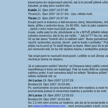
traverzama do okapovejch plechů, tak si to prostě pěkně užíve
žaludek, je taky jeho osobní věc.
Kubák
21. říjen 2007 14:57:48
Thrain(21. říjen 2007 16:37:34) : Ups, někdo hulil...
Thrain
21. říjen 2007 14:37:34
Koupil jsem si krásnou a fakt kovanou zbroj, Maxmiliánku, le
tepla, přilbu z jednoho kusu. Za 90 000,- bylo to jako zadarmo
...úplně z toho mám husí kůži po těle.
A pak, světe jaký to div, představte si že v BITVĚ přiběhl něk
zubatou traverzou, tak to by asi nešlo..." Jak to??? Nu nic, půj
Až se tak stane "hodně věcí si udělám sám". Budu pamatovat 
naučit, vyzkoušet, poznat, zkusit - pak to bude v pořádku." Pr
přijdu na to proč je To lepší klepat za tepla. Mám poci že to j
ani nemusím bát, že by mě slyšela máma z vedlejšího pokoje. A
Tak snad jsem to naznačil dost jasně. Leštěte si své Zbroje za
nechat je doma na stojanu.
Já si nakoupim solidní "plechy" od Diopana který udělá cokol
nepotřebuju k tomu ani katalogy). Pak se budu těšit se zuba
natrhnu prdel. A ani nemuknu když mi někdo "škrábne plíšek". 
někdo neškráb mě.:o(
Jiri Lucius
19. říjen 2007 12:07:29
Broďan(18. říjen 2007 16:03:46) :
Ps. samozrejme ze jsou koumaci a ten lem vojebou a svari ho 
poznat teda pokud si nevezmes baterku a posvitis si do vnitr.
Jiri Lucius
19. říjen 2007 12:05:03
Broďan(18. říjen 2007 16:03:46) :
No 1,5 mm neni zrovna uz nejtensi, ale da se to porad jeste r
lem
www.luciferarmoury.com...
neni zrovna jeden z tech, co j