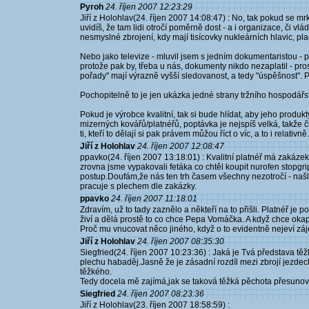
Pyroh
24. říjen 2007 12:23:29
Jiří z Holohlav(24. říjen 2007 14:08:47) : No, tak pokud se m
uvidíš, že tam lidi otročí poměrně dost - a i organizace, či vlá
nesmyslné zbrojení, kdy mají tisícovky nukleárních hlavic, pl
Nebo jako televize - mluvil jsem s jedním dokumentaristou - p
protože pak by, třeba u nás, dokumenty nikdo nezaplatil - pro
pořady" mají výrazně vyšší sledovanost, a tedy "úspěšnost". P
Pochopitelně to je jen ukázka jedné strany tržního hospodářs
Pokud je výrobce kvalitní, tak si bude hlídat, aby jeho produkty
mizerných kovářů/platnéřů, poptávka je nejspíš velká, takže 
ti, kteří to dělají si pak právem můžou říct o víc, a to i relativně.
Jiří z Holohlav
24. říjen 2007 12:08:47
ppavko(24. říjen 2007 13:18:01) : Kvalitní platnéř má zakázek d
zrovna jsme vypakovali fetáka co chtěl koupit nurofen stopgri
postup.Doufám,že nás ten trh časem všechny nezotročí - našl
pracuje s plechem dle zakázky.
ppavko
24. říjen 2007 11:18:01
Zdravím, už to tady zaznělo a někteří na to přišli. Platnéř je po
živí a dělá prostě to co chce Pepa Vomáčka. A když chce oka
Proč mu vnucovat něco jiného, když o to evidentně nejeví zá
Jiří z Holohlav
24. říjen 2007 08:35:30
Siegfried(24. říjen 2007 10:23:36) : Jaká je Tvá představa těžk
plechu habaděj.Jasně že je zásadní rozdíl mezi zbrojí jezdec
těžkého.
Tedy docela mě zajímá,jak se taková těžká pěchota přesunovala,
Siegfried
24. říjen 2007 08:23:36
Jiří z Holohlav(23. říjen 2007 18:58:59) :