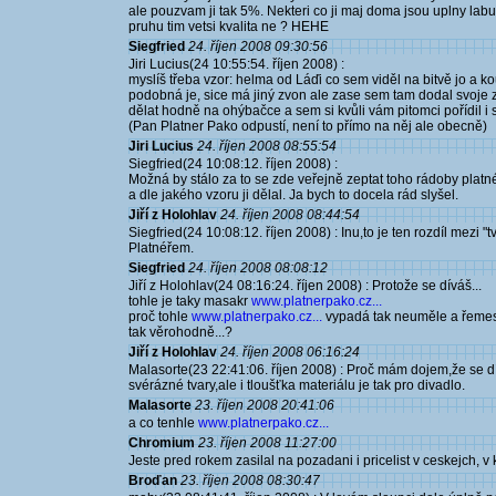
ale pouzvam ji tak 5%. Nekteri co ji maj doma jsou uplny labu
pruhu tim vetsi kvalita ne ? HEHE
Siegfried
24. říjen 2008 09:30:56
Jiri Lucius(24 10:55:54. říjen 2008) :
myslíš třeba vzor: helma od Láďi co sem viděl na bitvě jo a 
podobná je, sice má jiný zvon ale zase sem tam dodal svoje z
dělat hodně na ohýbačce a sem si kvůli vám pitomci pořídil i
(Pan Platner Pako odpustí, není to přímo na něj ale obecně)
Jiri Lucius
24. říjen 2008 08:55:54
Siegfried(24 10:08:12. říjen 2008) :
Možná by stálo za to se zde veřejně zeptat toho rádoby plat
a dle jakého vzoru ji dělal. Ja bych to docela rád slyšel.
Jiří z Holohlav
24. říjen 2008 08:44:54
Siegfried(24 10:08:12. říjen 2008) : Inu,to je ten rozdíl mezi
Platnéřem.
Siegfried
24. říjen 2008 08:08:12
Jiří z Holohlav(24 08:16:24. říjen 2008) : Protože se díváš...
tohle je taky masakr
www.platnerpako.cz...
proč tohle
www.platnerpako.cz...
vypadá tak neuměle a řemes
tak věrohodně...?
Jiří z Holohlav
24. říjen 2008 06:16:24
Malasorte(23 22:41:06. říjen 2008) : Proč mám dojem,že se d
svérázné tvary,ale i tloušťka materiálu je tak pro divadlo.
Malasorte
23. říjen 2008 20:41:06
a co tenhle
www.platnerpako.cz...
Chromium
23. říjen 2008 11:27:00
Jeste pred rokem zasilal na pozadani i pricelist v ceskejch, v 
Broďan
23. říjen 2008 08:30:47