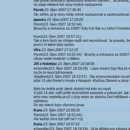
šité podle dobových vyobrazení vnitřním stehem... Je pravda
mi zdají některé tvé ceny hodně nadsazené.
Pyroh
23. říjen 2007 17:30:45
Ok, věřím, já ty ceny místy mírně nadsazoval a zaokrouhloval :
ppavko
23. říjen 2007 17:20:05
Pyroh(23. říjen 2007 18:52:44) :
Bruuchy a nohavice za 1500? Kdo ti to šije a z čeho? A košile
Kuno(23. říjen 2007 18:57:21) :
Tak o tom bych se chlape radši ani nezmiňoval. Je pravda, že 
první LH které tady slyším.
Víťa
23. říjen 2007 17:12:15
Pyroh(23. říjen 2007 18:52:44) : Bruchy a nohavice za 1500? ko
oboje vejde dvakrát i s látkou.
Jiří z Holohlav
23. říjen 2007 16:58:59
et.bonifac(23. říjen 2007 18:29:29) : Lépe chrání.Sigi říká,že 
ne,že to musí být kované.
Siegfried(23. říjen 2007 16:53:57) : Tak zrovna koukám na p
půle 15.stol.Relief z hradu v Neapoli -Klučina Zbraně a zbroj 
Bylo by dobře psát ,které období má kdo na mysli.
V půli 14.stol .rytíři ještě dost běžně sesedali a pokud jeli ,
toho moc nepletla,at už z úcty nebo ze strachu.Drzí měštané v
vyjímkou.
Po sto letech bylo všechno jinak.
Kuno
23. říjen 2007 16:58:20
Pyroh(23. říjen 2007 18:52:44) :
Ale každý chce být rytíř ne?:>)))
Kuno
23. říjen 2007 16:57:21
et.bonifac(23. říjen 2007 18:29:29) : Já to dělám pro zábavu