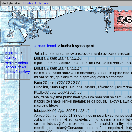
Sledujte také :
Hosting Onlio, a.s.
|
seznam témat
->
hudba k vystoupení
diskuse
Pokud chcete přidat nový příspěvek musíte být zaregistrován 
články
Bilajz
03. říjen 2007 07:52:16
letem - netem
a jak je receno v dikuzi nekde niz, na OSU se muzem zhlubo
server news
Bilajz
03. říjen 2007 07:51:17
tiskové zprávy
no my sme zatim pouzivali manowary, ale neni to uplne ono, te
mi ani nejde, spis aby to melo spravnej efekt a atmosferu
Kain
02. říjen 2007 20:16:27
Lubošku, Stary Lojza je hudba litevská, ačkoliv oni jsou z dn
Padlo
02. říjen 2007 19:24:55
No, treba my sme primo meli typka co nam hral na fletnu v ne
nazoru ze i nakej lehkej metalek se da pouzit. Takovy Dawn 
naprosto libovy.
lubossekk
02. říjen 2007 14:28:46
Akáda(02. říjen 2007 11:33:05) : nevím jestli by se lidi po po
záleží na osobním vkusu každýho z nás... samozřejmě že když
se jim nikdo s výběrem rekonstruované historické hudby asi n
neměl... jinak takový Corvusáci podle mně nic nepokazí, i k d