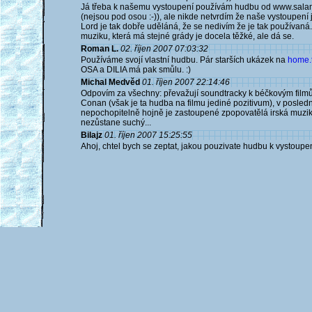
Já třeba k našemu vystoupení používám hudbu od www.sala
(nejsou pod osou :-)), ale nikde netvrdím že naše vystoupení 
Lord je tak dobře uděláná, že se nedivím že je tak používaná.
muziku, která má stejné grády je docela těžké, ale dá se.
Roman L.
02. říjen 2007 07:03:32
Používáme svojí vlastní hudbu. Pár starších ukázek na
home.ti
OSA a DILIA má pak smůlu. :)
Michal Medvěd
01. říjen 2007 22:14:46
Odpovím za všechny: převažují soundtracky k béčkovým filmů 
Conan (však je ta hudba na filmu jediné pozitivum), v poslední
nepochopitelně hojně je zastoupené zpopovatělá irská muzik
nezůstane suchý...
Bilajz
01. říjen 2007 15:25:55
Ahoj, chtel bych se zeptat, jakou pouzivate hudbu k vystoupeni