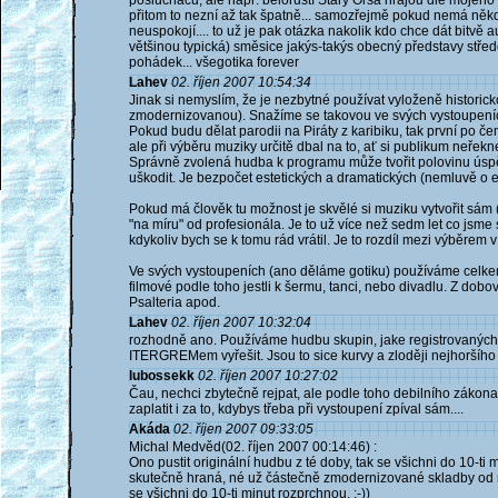
posluchačů, ale např. běloruští Stary Oľsa hrajou dle mojeh
přitom to nezní až tak špatně... samozřejmě pokud nemá někdo 
neuspokojí.... to už je pak otázka nakolik kdo chce dát bitvě a
většinou typická) směsice jakýs-takýs obecný představy střed
pohádek... všegotika forever
Lahev
02. říjen 2007 10:54:34
Jinak si nemyslím, že je nezbytné používat vyloženě historic
zmodernizovanou). Snažíme se takovou ve svých vystoupeních
Pokud budu dělat parodii na Piráty z karibiku, tak první po
ale při výběru muziky určitě dbal na to, ať si publikum neřekn
Správně zvolená hudba k programu může tvořit polovinu ús
uškodit. Je bezpočet estetických a dramatických (nemluvě o et
Pokud má člověk tu možnost je skvělé si muziku vytvořit sám 
"na míru" od profesionála. Je to už více než sedm let co jsme
kdykoliv bych se k tomu rád vrátil. Je to rozdíl mezi výběrem 
Ve svých vystoupeních (ano děláme gotiku) používáme celkem 
filmové podle toho jestli k šermu, tanci, nebo divadlu. Z dob
Psalteria apod.
Lahev
02. říjen 2007 10:32:04
rozhodně ano. Používáme hudbu skupin, jake registrovaných,
ITERGREMem vyřešit. Jsou to sice kurvy a zloději nejhoršího k
lubossekk
02. říjen 2007 10:27:02
Čau, nechci zbytečně rejpat, ale podle toho debilního zákona
zaplatit i za to, kdybys třeba při vystoupení zpíval sám....
Akáda
02. říjen 2007 09:33:05
Michal Medvěd(02. říjen 2007 00:14:46) :
Ono pustit originální hudbu z té doby, tak se všichni do 10-ti 
skutečně hraná, né už částečně zmodernizované skladby od r
se všichni do 10-ti minut rozprchnou. :-))