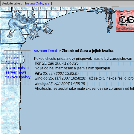
Sledujte také :
Hosting Onlio, a.s.
|
seznam témat
->
Zbraně od Gura a jejich kvalita.
diskuse
Pokud chcete přidat nový příspěvek musíte být zaregistrován 
články
Iron
25. září 2007 19:40:25
letem - netem
No ja od nej mam tesak a jsem s nim spokojen
server news
Víťa
25. září 2007 15:02:07
tiskové zprávy
windigo(25. září 2007 16:58:28) : už se to tu někde řešilo, pro
windigo
25. září 2007 14:58:28
Ahojte,chci se zeptat jaké máte zkušenosti se zbraněmi od to