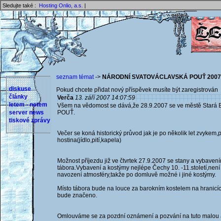
Sledujte také :
Hosting Onlio, a.s.
|
seznam témat
->
NÁRODNÍ SVATOVÁCLAVSKÁ POUŤ 2007
diskuse
Pokud chcete přidat nový příspěvek musíte být zaregistrován 
články
Verča
13. září 2007 14:07:59
letem - netem
Všem na vědomost se dává,že 28.9.2007 se ve městě Sta
server news
POUŤ.
tiskové zprávy
Večer se koná historický průvod jak je po několik let zvykem,
hostina(jídlo,pití,kapela)
Možnost příjezdu již ve čtvrtek 27.9.2007 se stany a vybave
tábora.Vybavení a kostýmy nejlépe Čechy 10. -11.století,nen
navození atmosféry,takže po domluvě možné i jiné kostýmy.
Místo tábora bude na louce za barokním kostelem na hranicí
bude značeno.
Omlouváme se za pozdní oznámení a pozvání na tuto malou ak