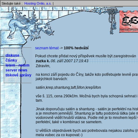
Sledujte také :
Hosting Onlio, a.s.
|
seznam témat
->
100% hedvábí
diskuse
Pokud chcete přidat nový příspěvek musíte být zaregistrován 
články
zuzka k.
06. září 2007 17:19:43
letem - netem
Zdravím,
server news
na konci září pojedu do Číny, takže kdo potřebujete levně pr
tiskové zprávy
jakýchkoli barvách:
satén,krep,shantung,taft,šifon,krepšifon
vše š. 115, cena 290kč/m. Možná bych byla schopná sehnat i
tam.
Jinak doporučuju satén a shantung - satén je perfektní na hist
a je mnohem jemnější. Shantung je taftu podobná látka (ale m
vodorovně vidět hrubší vlákna. Podle mě je to mnohem lepší v
perfektní, také v kombinaci se sametem.
U větších objednávek bych asi potrebovala nejakou zalohu (
mela vubec za co kupovat:-)