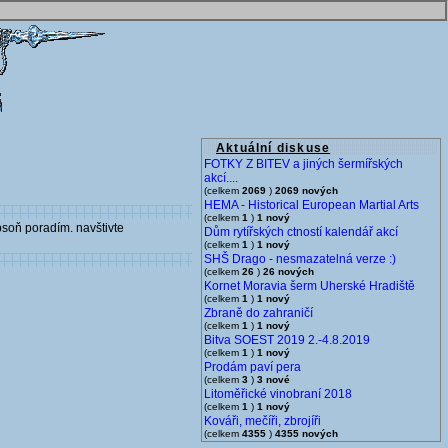
Aktuální diskuse
FOTKY Z BITEV a jiných šermířských
akcí....
(celkem
2069
)
2069 nových
HEMA - Historical European Martial Arts
(celkem
1
)
1 nový
psoň poradím. navštivte
Dům rytířských ctností kalendář akcí
(celkem
1
)
1 nový
SHŠ Drago - nesmazatelná verze :)
(celkem
26
)
26 nových
Kornet Moravia šerm Uherské Hradiště
(celkem
1
)
1 nový
Zbraně do zahraničí
(celkem
1
)
1 nový
Bitva SOEST 2019 2.-4.8.2019
(celkem
1
)
1 nový
Prodám paví pera
(celkem
3
)
3 nové
Litoměřické vinobraní 2018
(celkem
1
)
1 nový
Kováři, mečíři, zbrojíři
(celkem
4355
)
4355 nových