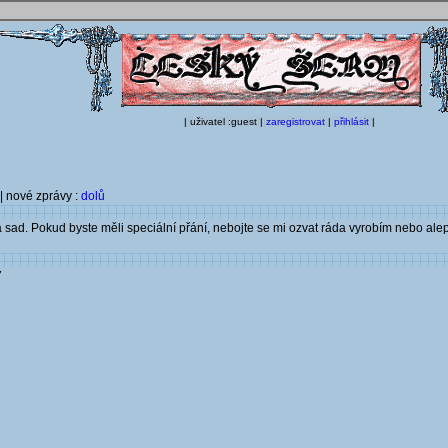
| uživatel :guest |
zaregistrovat
|
přihlásit
|
| nové zprávy :
dolů
 a sad. Pokud byste měli speciální přání, nebojte se mi ozvat ráda vyrobím nebo ale
7