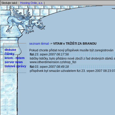
Sledujte také :
Hosting Onlio, a.s.
|
seznam témat
->
VITAM v TRŽIŠTI ZA BRANOU
diskuse
Pokud chcete přidat nový příspěvek musíte být zaregistrován 
články
fizi
23. srpen 2007 06:17:56
letem - netem
lidičky lidičky, bylo přidáno nové zboží z řad drobných dárků
server news
www.otherdimension.cz/shop_fizi
tiskové zprávy
fizi
03. srpen 2007 08:49:18
příspěvek byl smazán użivatelem fizi 23. srpen 2007 08:23:0